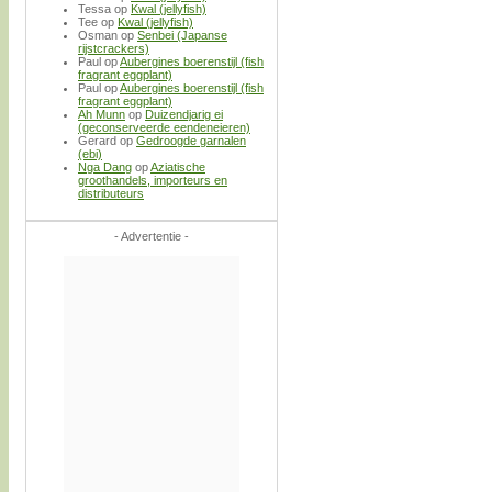
Tessa
op
Kwal (jellyfish)
Tee
op
Kwal (jellyfish)
Osman
op
Senbei (Japanse
rijstcrackers)
Paul
op
Aubergines boerenstijl (fish
fragrant eggplant)
Paul
op
Aubergines boerenstijl (fish
fragrant eggplant)
Ah Munn
op
Duizendjarig ei
(geconserveerde eendeneieren)
Gerard
op
Gedroogde garnalen
(ebi)
Nga Dang
op
Aziatische
groothandels, importeurs en
distributeurs
- Advertentie -