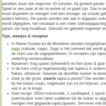
pareltjes duurt dat ongeveer 20 minuten, bij grotere parels
Spoel er een paar af om te testen of ze goed zijn. Dan in e
koud afspoelen en mengen met een siroopje, op smaak geb
anders lekkers. De parels worden ook wel in afgepast suik
wordt afgegoten, het resultaat is een meer stijfselpapacht
parels zijn lang houdbaar. Gekookt en gekoeld ongeveer dr
Tips, weetjes & recepten
In Nieuw Guinea en de Molukken worden vergelijkbar
sago
(saksak, sagu). Sago is het zetmeel dat wordt 
de stam van de sagopalmboom. In recepten zijn tapio
onderling verwisselbaar.
Bijnamen: frog spawn (kikkerdril) en fish eyes & glue
In de toko vind je tegenwoordig ook tapioca in andere
flakes, whatever. Gewoon op dezelfde manier te berei
Zoek je die grote,
zwarte
tapioca parels? Die worden
bij het koken zwart, ongekookt zijn ze (licht)bruin. (zie
wat is er te koop)
Zoet recept: 200ml kokosmelk, 1 vanillepeul, 1 spriet
(palm)suiker even laten sudderen tot de suiker is opge
mengen met gegaarde tapiocaparels. Serveren met blo