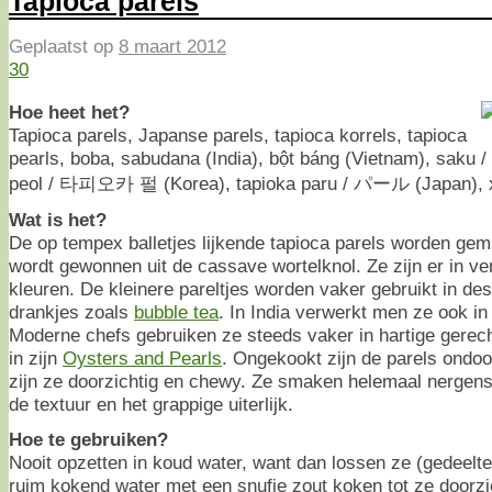
Tapioca parels
Geplaatst op
8 maart 2012
30
Hoe heet het?
Tapioca parels, Japanse parels, tapioca korrels, tapioca
pearls, boba, sabudana (India), bột báng (Vietnam), saku /
peol / 타피오카 펄 (Korea), tapioka paru / パール (Japan), x
Wat is het?
De op tempex balletjes lijkende tapioca parels worden gem
wordt gewonnen uit de cassave wortelknol. Ze zijn er in v
kleuren. De kleinere pareltjes worden vaker gebruikt in des
drankjes zoals
bubble tea
. In India verwerkt men ze ook in
Moderne chefs gebruiken ze steeds vaker in hartige gerec
in zijn
Oysters and Pearls
. Ongekookt zijn de parels ondoo
zijn ze doorzichtig en chewy. Ze smaken helemaal nergens
de textuur en het grappige uiterlijk.
Hoe te gebruiken?
Nooit opzetten in koud water, want dan lossen ze (gedeeltel
ruim kokend water met een snufje zout koken tot ze doorzich