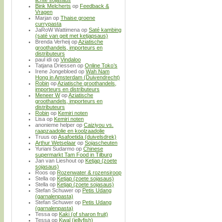
Bink Melcherts
op
Feedback &
Vragen
Marjan
op
Thaise groene
currypasta
JaRoW Wattimena
op
Saté kambing
(saté van geit met ketjapsaus)
Brenda Verheij
op
Aziatische
groothandels, importeurs en
distributeurs
paul idi
op
Vindaloo
Tatjana Driessen
op
Online Toko’s
Irene Jongebloed
op
Wah Nam
Hong in Amsterdam (Duivendrecht)
Robin
op
Aziatische groothandels,
importeurs en distributeurs
Meneer W
op
Aziatische
groothandels, importeurs en
distributeurs
Robin
op
Kemiri noten
Lisa
op
Kemiri noten
anonieme helper
op
Caiziyou vs.
raapzaadolie en koolzaadolie
Truus
op
Asafoetida (duivelsdrek)
Arthur Wetselaar
op
Sojascheuten
Yuriani Sudarmo
op
Chinese
supermarkt Tam Food in Tilburg
Jan van Lieshout
op
Ketjap (zoete
sojasaus)
Roos
op
Rozenwater & rozensiroop
Stella
op
Ketjap (zoete sojasaus)
Stella
op
Ketjap (zoete sojasaus)
Stefan Schuwer
op
Petis Udang
(garnalenpasta)
Stefan Schuwer
op
Petis Udang
(garnalenpasta)
Tessa
op
Kaki (of sharon fruit)
Tessa
op
Kwal (jellyfish)