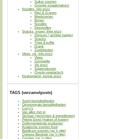
Suiker soorten
Overige smaakmakers
Noodles, rijst enzo
Rijst & Granen
Meelsoorten
Bonen
Noodles
Deegvellen
Snacks, snoep, thee enzo
Dimsum (-achtige hapjes)
Snacks
Thee & koffie
Drank
Zoetigheden
Vlees, vis, tofu enzo
Vlees
Gevogelte
Vis enzo
Sojaproducten
Overig vegetarisch
Keukengerei, kennis enzo
TAGS (verzamelposts)
Sushi benodigdheden
Okonomiyaki benodigdheden
Curry’s
Van alles met ei
Sichuan (gerechten & ingredienten)
Peking Eend (maken of kopen)
Gefermenteerde producten
Aziatische soorten Kool
Basilicum soorten (op ’n rijtje)
Chinese Bieslook (op ’n rijtje)
Gember (op ’n rijtje)