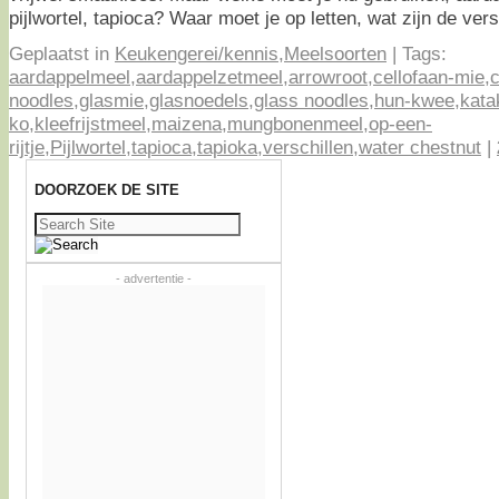
pijlwortel, tapioca? Waar moet je op letten, wat zijn de ver
Geplaatst in
Keukengerei/kennis
,
Meelsoorten
|
Tags:
aardappelmeel
,
aardappelzetmeel
,
arrowroot
,
cellofaan-mie
,
c
noodles
,
glasmie
,
glasnoedels
,
glass noodles
,
hun-kwee
,
kata
ko
,
kleefrijstmeel
,
maizena
,
mungbonenmeel
,
op-een-
rijtje
,
Pijlwortel
,
tapioca
,
tapioka
,
verschillen
,
water chestnut
|
DOORZOEK DE SITE
Zoeken
naar:
- advertentie -