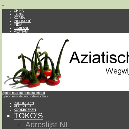
↓
CHINA
JAPAN
KOREA
INDONESIË
INDIA
THAILAND
VIETNAM
Spring naar de primaire inhoud
Spring naar de secundaire inhoud
PRODUCTEN
RECEPTEN
KOOKBOEKEN
TOKO’S
Adreslijst NL