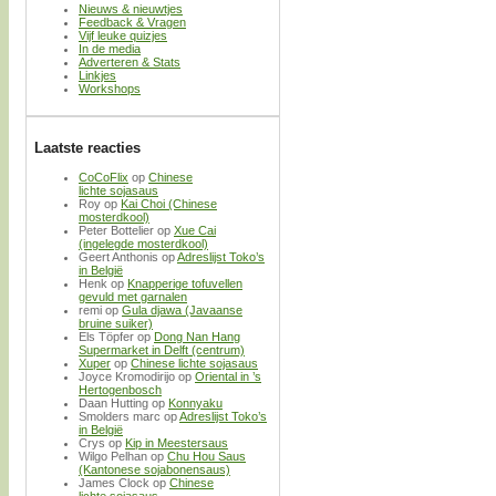
Nieuws & nieuwtjes
Feedback & Vragen
Vijf leuke quizjes
In de media
Adverteren & Stats
Linkjes
Workshops
Laatste reacties
CoCoFlix
op
Chinese
lichte sojasaus
Roy
op
Kai Choi (Chinese
mosterdkool)
Peter Bottelier
op
Xue Cai
(ingelegde mosterdkool)
Geert Anthonis
op
Adreslijst Toko’s
in België
Henk
op
Knapperige tofuvellen
gevuld met garnalen
remi
op
Gula djawa (Javaanse
bruine suiker)
Els Töpfer
op
Dong Nan Hang
Supermarket in Delft (centrum)
Xuper
op
Chinese lichte sojasaus
Joyce Kromodirijo
op
Oriental in ’s
Hertogenbosch
Daan Hutting
op
Konnyaku
Smolders marc
op
Adreslijst Toko’s
in België
Crys
op
Kip in Meestersaus
Wilgo Pelhan
op
Chu Hou Saus
(Kantonese sojabonensaus)
James Clock
op
Chinese
lichte sojasaus