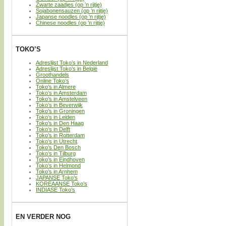
Zwarte zaadjes (op ’n rijtje)
Sojabonensauzen (op ’n rijtje)
Japanse noodles (op ’n rijtje)
Chinese noodles (op ’n rijtje)
TOKO’S
Adreslijst Toko’s in Nederland
Adreslijst Toko’s in België
Groothandels
Online Toko’s
Toko’s in Almere
Toko’s in Amsterdam
Toko’s in Amstelveen
Toko’s in Beverwijk
Toko’s in Groningen
Toko’s in Leiden
Toko’s in Den Haag
Toko’s in Delft
Toko’s in Rotterdam
Toko’s in Utrecht
Toko’s Den Bosch
Toko’s in Tilburg
Toko’s in Eindhoven
Toko’s in Helmond
Toko’s in Arnhem
JAPANSE Toko’s
KOREAANSE Toko’s
INDIASE Toko’s
EN VERDER NOG