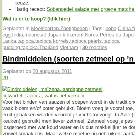
keuze.
Hartig recept:
Sobanoedel salade met groene matcha 
Wat is er te koop? (klik hier)
Geplaatst in
Meelsoorten
,
Zoetigheden
|
Tags:
boba
,
China
,
f
egg
,
India
,
Indonesië
,
Japan
,
kikkerdril
,
Korea
,
Perles du Japo
Lanka
,
tapioca
,
tapioca korrels
,
tapioca pearls
,
tapioca
pudding
,
tapioka
,
Thailand
,
Vietnam
|
30
reacties
Bindmiddelen (soorten zetmeel op ’n r
Geplaatst op
20 augustus 2011
20
Voor het binden van sauzen of soepen wordt in de traditi
vaak bloem en/of boter gebruikt. Bloem voeg je vooraf to
eruit gebakken worden voordat je vocht toevoegt. In Azie
keuken) gebruikt men liever zetmeel. Zetmeel voeg je pas o
losgeroerd met wat koud water en is dus makkelijker te do
vrijwel smaakloos. Maar welke moet je nu gebruiken, aard