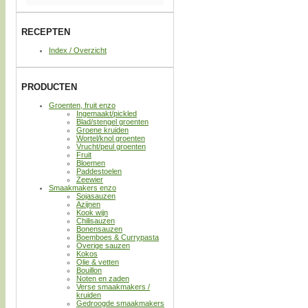
RECEPTEN
Index / Overzicht
PRODUCTEN
Groenten, fruit enzo
Ingemaakt/pickled
Blad/stengel groenten
Groene kruiden
Wortel/knol groenten
Vrucht/peul groenten
Fruit
Bloemen
Paddestoelen
Zeewier
Smaakmakers enzo
Sojasauzen
Azijnen
Kook wijn
Chilisauzen
Bonensauzen
Boemboes & Currypasta
Overige sauzen
Kokos
Olie & vetten
Bouillon
Noten en zaden
Verse smaakmakers /
kruiden
Gedroogde smaakmakers