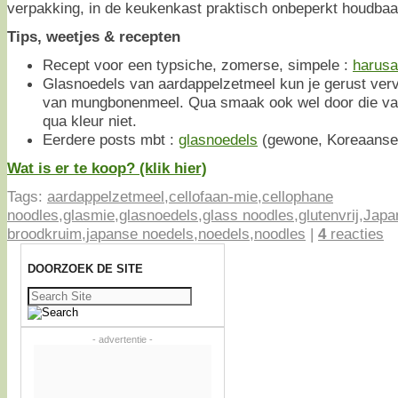
verpakking, in de keukenkast praktisch onbeperkt houdbaa
Tips, weetjes & recepten
Recept voor een typsiche, zomerse, simpele :
harus
Glasnoedels van aardappelzetmeel kun je gerust ver
van mungbonenmeel. Qua smaak ook wel door die va
qua kleur niet.
Eerdere posts mbt :
glasnoedels
(gewone, Koreaanse,
Wat is er te koop? (klik hier)
Tags:
aardappelzetmeel
,
cellofaan-mie
,
cellophane
noodles
,
glasmie
,
glasnoedels
,
glass noodles
,
glutenvrij
,
Japa
broodkruim
,
japanse noedels
,
noedels
,
noodles
|
4
reacties
DOORZOEK DE SITE
Zoeken
naar:
- advertentie -