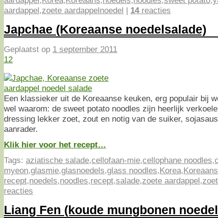
aardappel
,
Korea
,
Koreaans
,
noedels
,
noodles
,
sweet potato
,
y
aardappel
,
zoete aardappelnoedel
|
14
reacties
Japchae (Koreaanse noedelsalade)
Geplaatst op
1 september 2011
12
Een klassieker uit de Koreaanse keuken, erg populair bij w
wel waarom: de sweet potato noodles zijn heerlijk verkoele
dressing lekker zoet, zout en notig van de suiker, sojasau
aanrader.
Klik hier voor het recept…
Tags:
aziatische salade
,
cellofaan-mie
,
cellophane noodles
,
myeon
,
glasmie
,
glasnoedels
,
glass noodles
,
Korea
,
Koreaans
recept
,
noedels
,
noodles
,
recept
,
salade
,
zoete aardappel
,
zoet
reacties
Liang Fen (koude mungbonen noedel