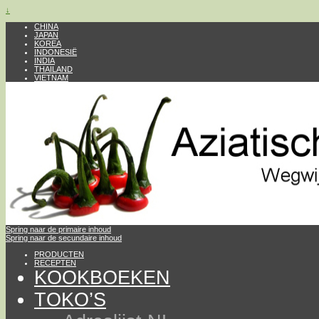
↓
CHINA
JAPAN
KOREA
INDONESIË
INDIA
THAILAND
VIETNAM
Spring naar de primaire inhoud
Spring naar de secundaire inhoud
PRODUCTEN
RECEPTEN
KOOKBOEKEN
TOKO’S