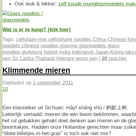
Ook leuk & lekker:
zelf koude mungboonnoedels mak
Wat is er te koop? (klik hier)
Tags:
cellofaan-mie
,
cellophane noodles
,
China
,
Chinese fon
noedels
,
chinese noodles
,
glasmie
,
glasnoedels
,
glass
noodles
,
glutenvrij
,
hotpot
,
India
,
Indonesië
,
Japan
,
Korea
,
laks
oen
,
Sri Lanka
,
Thailand
,
Vietnam
,
woon sen
|
20
reacties
Klimmende mieren
Geplaatst op
1 september 2011
10
Een klassieker uit Sichuan: mǎyǐ shàng shù / 蚂蚁上树.
Letterlijk vertaald: mieren die een boom beklimmen, waarbi
het rul gebakken gehakt doet denken aan mieren en de gl
boomtakjes. Hadden onze Hollandse gerechten maar zulk
“blote-billetjes-in-het-gras” is toch ook niet mis?