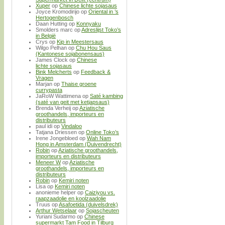
Xuper
op
Chinese lichte sojasaus
Joyce Kromodirijo
op
Oriental in ’s
Hertogenbosch
Daan Hutting
op
Konnyaku
Smolders marc
op
Adreslijst Toko’s
in België
Crys
op
Kip in Meestersaus
Wilgo Pelhan
op
Chu Hou Saus
(Kantonese sojabonensaus)
James Clock
op
Chinese
lichte sojasaus
Bink Melcherts
op
Feedback &
Vragen
Marjan
op
Thaise groene
currypasta
JaRoW Wattimena
op
Saté kambing
(saté van geit met ketjapsaus)
Brenda Verheij
op
Aziatische
groothandels, importeurs en
distributeurs
paul idi
op
Vindaloo
Tatjana Driessen
op
Online Toko’s
Irene Jongebloed
op
Wah Nam
Hong in Amsterdam (Duivendrecht)
Robin
op
Aziatische groothandels,
importeurs en distributeurs
Meneer W
op
Aziatische
groothandels, importeurs en
distributeurs
Robin
op
Kemiri noten
Lisa
op
Kemiri noten
anonieme helper
op
Caiziyou vs.
raapzaadolie en koolzaadolie
Truus
op
Asafoetida (duivelsdrek)
Arthur Wetselaar
op
Sojascheuten
Yuriani Sudarmo
op
Chinese
supermarkt Tam Food in Tilburg