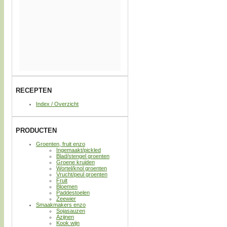
RECEPTEN
Index / Overzicht
PRODUCTEN
Groenten, fruit enzo
Ingemaakt/pickled
Blad/stengel groenten
Groene kruiden
Wortel/knol groenten
Vrucht/peul groenten
Fruit
Bloemen
Paddestoelen
Zeewier
Smaakmakers enzo
Sojasauzen
Azijnen
Kook wijn