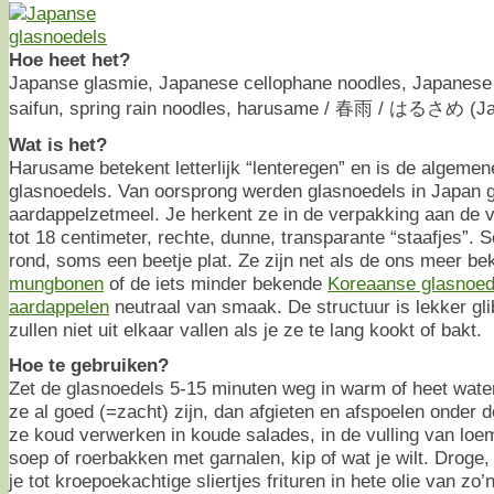
Hoe heet het?
Japanse glasmie, Japanese cellophane noodles, Japanese 
saifun, spring rain noodles, harusame / 春雨 / はるさめ (Ja
Wat is het?
Harusame betekent letterlijk “lenteregen” en is de algem
glasnoedels. Van oorsprong werden glasnoedels in Japan
aardappelzetmeel. Je herkent ze in de verpakking aan de v
tot 18 centimeter, rechte, dunne, transparante “staafjes”.
rond, soms een beetje plat. Ze zijn net als de ons meer b
mungbonen
of de iets minder bekende
Koreaanse glasnoed
aardappelen
neutraal van smaak. De structuur is lekker gli
zullen niet uit elkaar vallen als je ze te lang kookt of bakt.
Hoe te gebruiken?
Zet de glasnoedels 5-15 minuten weg in warm of heet wate
ze al goed (=zacht) zijn, dan afgieten en afspoelen onder 
ze koud verwerken in koude salades, in de vulling van loe
soep of roerbakken met garnalen, kip of wat je wilt. Drog
je tot kroepoekachtige sliertjes frituren in hete olie van zo’