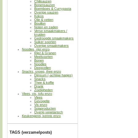
Chilisauzen
Bonensauzen
Boemboes & Currypasta
Overige sauzen
Kokos
Olie & vetten
Bouillon
Noten en zaden
Verse smaakmakers /
kruiden
Gedroogde smaakmakers
Suiker soorten
Overige smaakmakers
Noodles, rijst enzo
Rijst & Granen
Meelsoorten
Bonen
Noodles
Deegvellen
Snacks, snoep, thee enzo
Dimsum (-achtige hapjes)
Snacks
Thee & koffie
Drank
Zoetigheden
Vlees, vis, tofu enzo
Vlees
Gevogelte
Vis enzo
Sojaproducten
Overig vegetarisch
Keukengerei, kennis enzo
TAGS (verzamelposts)