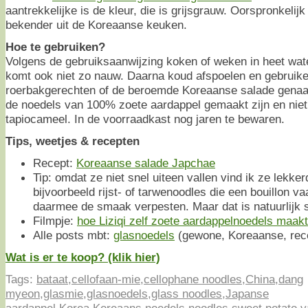
aantrekkelijke is de kleur, die is grijsgrauw. Oorspronkelijk
bekender uit de Koreaanse keuken.
Hoe te gebruiken?
Volgens de gebruiksaanwijzing koken of weken in heet wate
komt ook niet zo nauw. Daarna koud afspoelen en gebruike
roerbakgerechten of de beroemde Koreaanse salade gen
de noedels van 100% zoete aardappel gemaakt zijn en niet
tapiocameel. In de voorraadkast nog jaren te bewaren.
Tips, weetjes & recepten
Recept:
Koreaanse salade Japchae
Tip: omdat ze niet snel uiteen vallen vind ik ze lekke
bijvoorbeeld rijst- of tarwenoodles die een bouillon v
daarmee de smaak verpesten. Maar dat is natuurlijk st
Filmpje:
hoe Liziqi zelf zoete aardappelnoedels maak
Alle posts mbt:
glasnoedels
(gewone, Koreaanse, rece
Wat is er te koop? (klik hier)
Tags:
bataat
,
cellofaan-mie
,
cellophane noodles
,
China
,
dang
myeon
,
glasmie
,
glasnoedels
,
glass noodles
,
Japanse