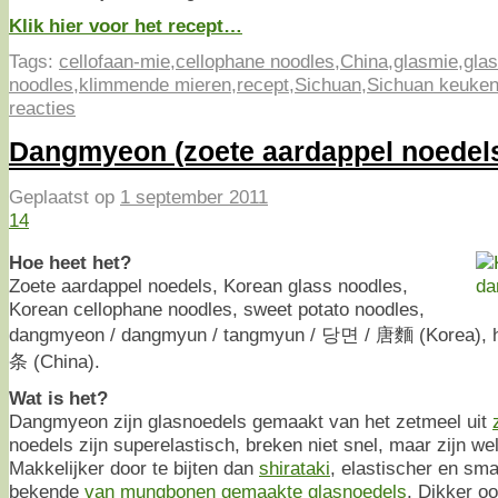
Klik hier voor het recept…
Tags:
cellofaan-mie
,
cellophane noodles
,
China
,
glasmie
,
gla
noodles
,
klimmende mieren
,
recept
,
Sichuan
,
Sichuan keuke
reacties
Dangmyeon (zoete aardappel noedel
Geplaatst op
1 september 2011
14
Hoe heet het?
Zoete aardappel noedels, Korean glass noodles,
Korean cellophane noodles, sweet potato noodles,
dangmyeon / dangmyun / tangmyun / 당면 / 唐麵 (Korea), 
条 (China).
Wat is het?
Dangmyeon zijn glasnoedels gemaakt van het zetmeel uit
noedels zijn superelastisch, breken niet snel, maar zijn wel
Makkelijker door te bijten dan
shirataki
, elastischer en sm
bekende
van mungbonen gemaakte glasnoedels
. Dikker o