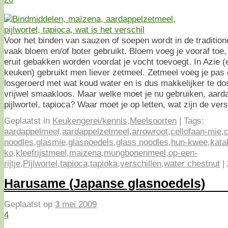
Voor het binden van sauzen of soepen wordt in de traditi
vaak bloem en/of boter gebruikt. Bloem voeg je vooraf to
eruit gebakken worden voordat je vocht toevoegt. In Azie
keuken) gebruikt men liever zetmeel. Zetmeel voeg je pas o
losgeroerd met wat koud water en is dus makkelijker te do
vrijwel smaakloos. Maar welke moet je nu gebruiken, aard
pijlwortel, tapioca? Waar moet je op letten, wat zijn de ver
Geplaatst in
Keukengerei/kennis
,
Meelsoorten
|
Tags:
aardappelmeel
,
aardappelzetmeel
,
arrowroot
,
cellofaan-mie
,
c
noodles
,
glasmie
,
glasnoedels
,
glass noodles
,
hun-kwee
,
kata
ko
,
kleefrijstmeel
,
maizena
,
mungbonenmeel
,
op-een-
rijtje
,
Pijlwortel
,
tapioca
,
tapioka
,
verschillen
,
water chestnut
|
Harusame (Japanse glasnoedels)
Geplaatst op
3 mei 2009
4