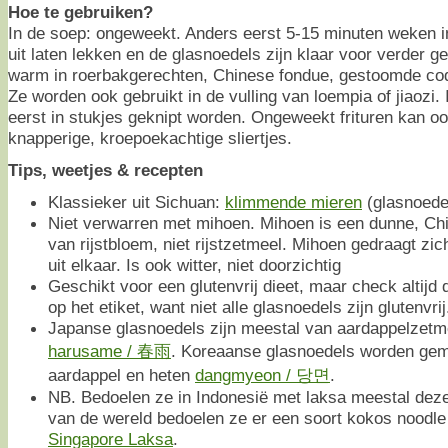
Hoe te gebruiken?
In de soep: ongeweekt. Anders eerst 5-15 minuten weken i
uit laten lekken en de glasnoedels zijn klaar voor verder g
warm in roerbakgerechten, Chinese fondue, gestoomde coq
Ze worden ook gebruikt in de vulling van loempia of jiaozi.
eerst in stukjes geknipt worden. Ongeweekt frituren kan ook
knapperige, kroepoekachtige sliertjes.
Tips, weetjes & recepten
Klassieker uit Sichuan:
klimmende mieren
(glasnoede
Niet verwarren met mihoen. Mihoen is een dunne, Ch
van rijstbloem, niet rijstzetmeel. Mihoen gedraagt zic
uit elkaar. Is ook witter, niet doorzichtig
Geschikt voor een glutenvrij dieet, maar check altijd 
op het etiket, want niet alle glasnoedels zijn glutenvrij
Japanse glasnoedels zijn meestal van aardappelzetm
harusame / 春雨
. Koreaanse glasnoedels worden gem
aardappel en heten
dangmyeon / 당면
.
NB. Bedoelen ze in Indonesië met laksa meestal deze
van de wereld bedoelen ze er een soort kokos noodle
Singapore Laksa
.