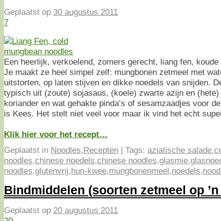
Geplaatst op
30 augustus 2011
7
Een heerlijk, verkoelend, zomers gerecht, liang fen, koud
Je maakt ze heel simpel zelf: mungbonen zetmeel met wat
uitstorten, op laten stijven en dikke noedels van snijden. 
typisch uit (zoute) sojasaus, (koele) zwarte azijn en (hete) c
koriander en wat gehakte pinda’s of sesamzaadjes voor de
is Kees. Het stelt niet veel voor maar ik vind het echt supe
Klik hier voor het recept…
Geplaatst in
Noodles
,
Recepten
|
Tags:
aziatische salade
,
c
noodles
,
chinese noedels
,
chinese noodles
,
glasmie
,
glasnoe
noodles
,
glutenvrij
,
hun-kwee
,
mungbonenmeel
,
noedels
,
nood
Bindmiddelen (soorten zetmeel op ’n r
Geplaatst op
20 augustus 2011
20