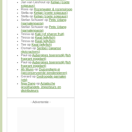
Jan van Lieshout
op
Ketjap (zoete
sojasaus)
Roos
op
Rozenwater & rozensiroop
Stella
op
Ketjap (zoete sojasaus)
Stella
op
Ketjap (zoete sojasaus)
Stefan Schuwer
op
Petis Udang
(garnalenpasta)
Stefan Schuwer
op
Petis Udang
(garnalenpasta)
Tessa
op
Kaki (of sharon fruit)
Tessa
op
Kwal (jellyfish)
Tessa
op
Kwal (jellyfish)
Tee
op
Kwal (jellyfish)
Osman
op
Senbei (Japanse
rijstcrackers)
Paul
op
Aubergines boerenstijl (fish
fragrant eggplant)
Paul
op
Aubergines boerenstijl (fish
fragrant eggplant)
Ah Munn
op
Duizendjarig ei
(geconserveerde eendeneieren)
Gerard
op
Gedroogde garnalen
(ebi)
Nga Dang
op
Aziatische
groothandels, importeurs en
distributeurs
- Advertentie -