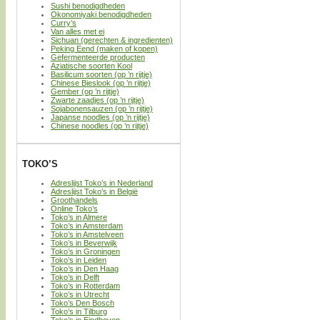
Sushi benodigdheden
Okonomiyaki benodigdheden
Curry’s
Van alles met ei
Sichuan (gerechten & ingredienten)
Peking Eend (maken of kopen)
Gefermenteerde producten
Aziatische soorten Kool
Basilicum soorten (op ’n rijtje)
Chinese Bieslook (op ’n rijtje)
Gember (op ’n rijtje)
Zwarte zaadjes (op ’n rijtje)
Sojabonensauzen (op ’n rijtje)
Japanse noodles (op ’n rijtje)
Chinese noodles (op ’n rijtje)
TOKO’S
Adreslijst Toko’s in Nederland
Adreslijst Toko’s in België
Groothandels
Online Toko’s
Toko’s in Almere
Toko’s in Amsterdam
Toko’s in Amstelveen
Toko’s in Beverwijk
Toko’s in Groningen
Toko’s in Leiden
Toko’s in Den Haag
Toko’s in Delft
Toko’s in Rotterdam
Toko’s in Utrecht
Toko’s Den Bosch
Toko’s in Tilburg
Toko’s in Eindhoven