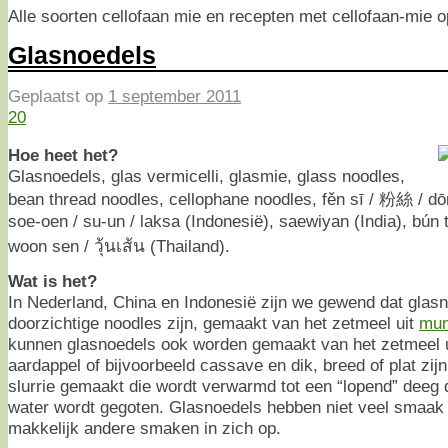
Alle soorten cellofaan mie en recepten met cellofaan-mie op
Glasnoedels
Geplaatst op
1 september 2011
20
Hoe heet het?
Glasnoedels, glas vermicelli, glasmie, glass noodles,
bean thread noodles, cellophane noodles, fěn sī / 粉絲 / d
soe-oen / su-un / laksa (Indonesië), saewiyan (India), bún 
woon sen / วุ้นเส้น (Thailand).
Wat is het?
In Nederland, China en Indonesië zijn we gewend dat glas
doorzichtige noodles zijn, gemaakt van het zetmeel uit
mun
kunnen glasnoedels ook worden gemaakt van het zetmeel u
aardappel of bijvoorbeeld cassave en dik, breed of plat zi
slurrie gemaakt die wordt verwarmd tot een “lopend” deeg da
water wordt gegoten. Glasnoedels hebben niet veel smaak
makkelijk andere smaken in zich op.