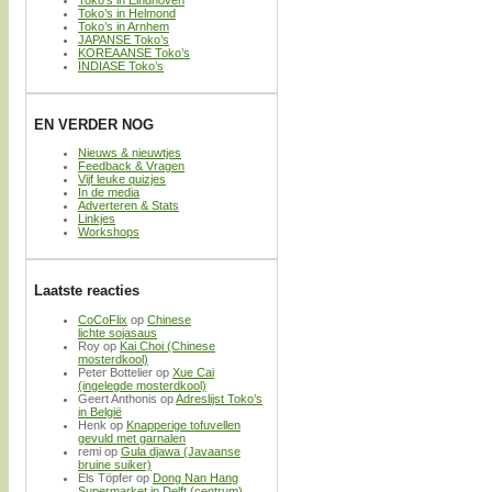
Toko’s in Helmond
Toko’s in Arnhem
JAPANSE Toko’s
KOREAANSE Toko’s
INDIASE Toko’s
EN VERDER NOG
Nieuws & nieuwtjes
Feedback & Vragen
Vijf leuke quizjes
In de media
Adverteren & Stats
Linkjes
Workshops
Laatste reacties
CoCoFlix
op
Chinese
lichte sojasaus
Roy
op
Kai Choi (Chinese
mosterdkool)
Peter Bottelier
op
Xue Cai
(ingelegde mosterdkool)
Geert Anthonis
op
Adreslijst Toko’s
in België
Henk
op
Knapperige tofuvellen
gevuld met garnalen
remi
op
Gula djawa (Javaanse
bruine suiker)
Els Töpfer
op
Dong Nan Hang
Supermarket in Delft (centrum)