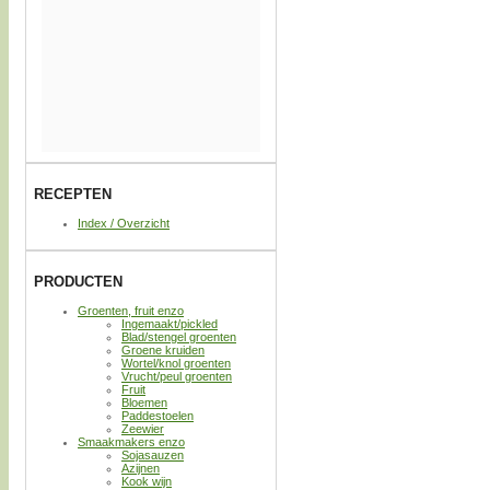
RECEPTEN
Index / Overzicht
PRODUCTEN
Groenten, fruit enzo
Ingemaakt/pickled
Blad/stengel groenten
Groene kruiden
Wortel/knol groenten
Vrucht/peul groenten
Fruit
Bloemen
Paddestoelen
Zeewier
Smaakmakers enzo
Sojasauzen
Azijnen
Kook wijn