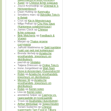
Xuper
op
Chinese lichte sojasaus
Joyce Kromodirijo
op
Oriental in ’s
Hertogenbosch
Daan Hutting
op
Konnyaku
Smolders marc
op
Adreslijst Toko’s
in België
Crys
op
Kip in Meestersaus
Wilgo Pelhan
op
Chu Hou Saus
(Kantonese sojabonensaus)
James Clock
op
Chinese
lichte sojasaus
Bink Melcherts
op
Feedback &
Vragen
Marjan
op
Thaise groene
currypasta
JaRoW Wattimena
op
Saté kambing
(saté van geit met ketjapsaus)
Brenda Verheij
op
Aziatische
groothandels, importeurs en
distributeurs
paul idi
op
Vindaloo
Tatjana Driessen
op
Online Toko’s
Irene Jongebloed
op
Wah Nam
Hong in Amsterdam (Duivendrecht)
Robin
op
Aziatische groothandels,
importeurs en distributeurs
Meneer W
op
Aziatische
groothandels, importeurs en
distributeurs
Robin
op
Kemiri noten
Lisa
op
Kemiri noten
anonieme helper
op
Caiziyou vs.
raapzaadolie en koolzaadolie
Truus
op
Asafoetida (duivelsdrek)
Arthur Wetselaar
op
Sojascheuten
Yuriani Sudarmo
op
Chinese
supermarkt Tam Food in Tilburg