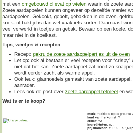
met een
omgebouwd olievat op wielen
waarin de zoete aar
Zoete aardappelen kunnen ongeveer op dezelfde manier wo
aardappelen. Gekookt, gepoft, gebakken in de oven, gefrit
kook- of baktijd is dan wel vaak iets korter. Daarnaast wo
veel verwerkt in toetjes en gebak. Bewaar op een koele, do
maar niet in de koelkast.
Tips, weetjes & recepten
Recept:
gekruide zoete aardappelpartjes uit de oven
Let op: ook al bestaan er veel recepten voor “crispy” 
niet dat het kan. Zoete aardappel zal nooit zo knappe
wordt eerder zacht als warme appel.
Ook leuk: glasnoedels gemaakt van zoete aardappel
aanrader.
Lees ook de post over
zoete aardappelzetmeel
en wat
Wat is er te koop?
merk
: merkloos op de groente-a
land van herkomst
: ?
etiket
: nvt
ingrediënten
: nvt
prijsindicatie
: € 1,95 – € 2,60 