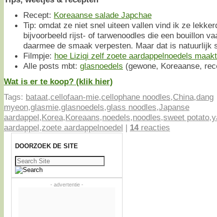
Recept:
Koreaanse salade Japchae
Tip: omdat ze niet snel uiteen vallen vind ik ze lekke
bijvoorbeeld rijst- of tarwenoodles die een bouillon v
daarmee de smaak verpesten. Maar dat is natuurlijk st
Filmpje:
hoe Liziqi zelf zoete aardappelnoedels maak
Alle posts mbt:
glasnoedels
(gewone, Koreaanse, rece
Wat is er te koop? (klik hier)
Tags:
bataat
,
cellofaan-mie
,
cellophane noodles
,
China
,
dang
myeon
,
glasmie
,
glasnoedels
,
glass noodles
,
Japanse
aardappel
,
Korea
,
Koreaans
,
noedels
,
noodles
,
sweet potato
,
y
aardappel
,
zoete aardappelnoedel
|
14
reacties
DOORZOEK DE SITE
Zoeken
naar:
- advertentie -