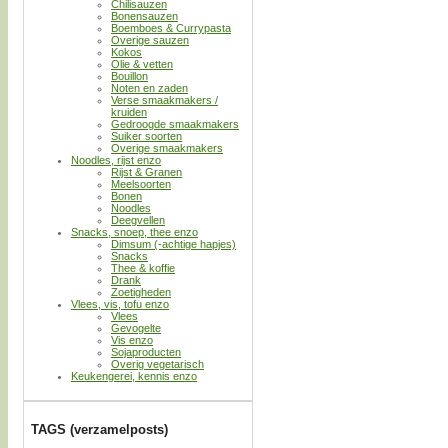
Chilisauzen
Bonensauzen
Boemboes & Currypasta
Overige sauzen
Kokos
Olie & vetten
Bouillon
Noten en zaden
Verse smaakmakers /
kruiden
Gedroogde smaakmakers
Suiker soorten
Overige smaakmakers
Noodles, rijst enzo
Rijst & Granen
Meelsoorten
Bonen
Noodles
Deegvellen
Snacks, snoep, thee enzo
Dimsum (-achtige hapjes)
Snacks
Thee & koffie
Drank
Zoetigheden
Vlees, vis, tofu enzo
Vlees
Gevogelte
Vis enzo
Sojaproducten
Overig vegetarisch
Keukengerei, kennis enzo
TAGS (verzamelposts)