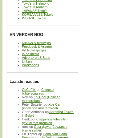
Toko’s in Helmond
Toko’s in Arnhem
JAPANSE Toko’s
KOREAANSE Toko’s
INDIASE Toko’s
EN VERDER NOG
Nieuws & nieuwtjes
Feedback & Vragen
Vijf leuke quizjes
In de media
Adverteren & Stats
Linkjes
Workshops
Laatste reacties
CoCoFlix
op
Chinese
lichte sojasaus
Roy
op
Kai Choi (Chinese
mosterdkool)
Peter Bottelier
op
Xue Cai
(ingelegde mosterdkool)
Geert Anthonis
op
Adreslijst Toko’s
in België
Henk
op
Knapperige tofuvellen
gevuld met garnalen
remi
op
Gula djawa (Javaanse
bruine suiker)
Els Töpfer
op
Dong Nan Hang
Supermarket in Delft (centrum)