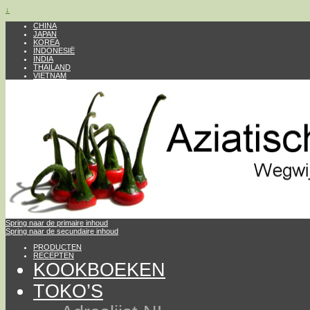
↓
CHINA
JAPAN
KOREA
INDONESIË
INDIA
THAILAND
VIETNAM
Spring naar de primaire inhoud
Spring naar de secundaire inhoud
PRODUCTEN
RECEPTEN
KOOKBOEKEN
TOKO’S