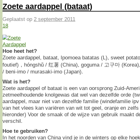
Zoete aardappel (bataat)
Geplaatst op
2 september 2011
18
Hoe heet het?
Zoete aardappel, bataat, Ipomoea batatas (L), sweet potato
foutief)，hóngshǔ / 红薯 (China), goguma / 고구마 (Korea), 
/ beni-imo / murasaki-imo (Japan).
Wat is het?
Zoete aardappel of bataat is een van oorsprong Zuid-Amer
zetmeelhoudende knolgewas dat wel van dezelfde orde (tw
aardappel, maar niet van dezelfde familie (windefamilie ip
van het vlees kan variëren van wit tot geel, oranje en zelfs 
hieronder) Voor de smaak of de wijze van gebruik maakt de
verschil.
Hoe te gebruiken?
In het noorden van China vind je in de winters op elke hoe