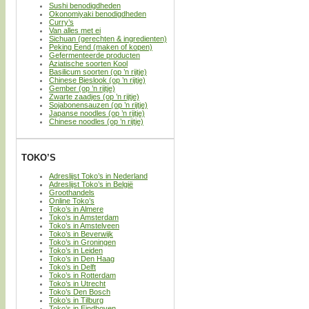
Sushi benodigdheden
Okonomiyaki benodigdheden
Curry’s
Van alles met ei
Sichuan (gerechten & ingredienten)
Peking Eend (maken of kopen)
Gefermenteerde producten
Aziatische soorten Kool
Basilicum soorten (op ’n rijtje)
Chinese Bieslook (op ’n rijtje)
Gember (op ’n rijtje)
Zwarte zaadjes (op ’n rijtje)
Sojabonensauzen (op ’n rijtje)
Japanse noodles (op ’n rijtje)
Chinese noodles (op ’n rijtje)
TOKO’S
Adreslijst Toko’s in Nederland
Adreslijst Toko’s in België
Groothandels
Online Toko’s
Toko’s in Almere
Toko’s in Amsterdam
Toko’s in Amstelveen
Toko’s in Beverwijk
Toko’s in Groningen
Toko’s in Leiden
Toko’s in Den Haag
Toko’s in Delft
Toko’s in Rotterdam
Toko’s in Utrecht
Toko’s Den Bosch
Toko’s in Tilburg
Toko’s in Eindhoven