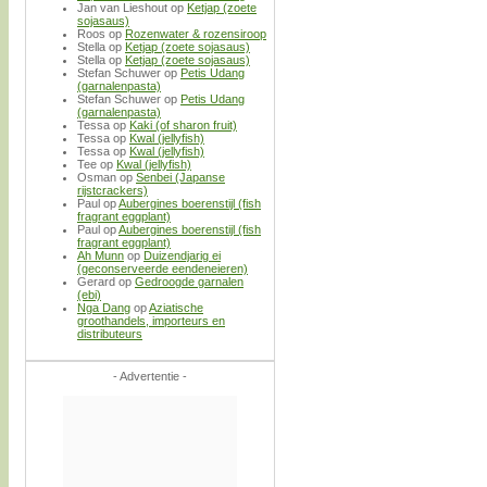
Jan van Lieshout
op
Ketjap (zoete
sojasaus)
Roos
op
Rozenwater & rozensiroop
Stella
op
Ketjap (zoete sojasaus)
Stella
op
Ketjap (zoete sojasaus)
Stefan Schuwer
op
Petis Udang
(garnalenpasta)
Stefan Schuwer
op
Petis Udang
(garnalenpasta)
Tessa
op
Kaki (of sharon fruit)
Tessa
op
Kwal (jellyfish)
Tessa
op
Kwal (jellyfish)
Tee
op
Kwal (jellyfish)
Osman
op
Senbei (Japanse
rijstcrackers)
Paul
op
Aubergines boerenstijl (fish
fragrant eggplant)
Paul
op
Aubergines boerenstijl (fish
fragrant eggplant)
Ah Munn
op
Duizendjarig ei
(geconserveerde eendeneieren)
Gerard
op
Gedroogde garnalen
(ebi)
Nga Dang
op
Aziatische
groothandels, importeurs en
distributeurs
- Advertentie -