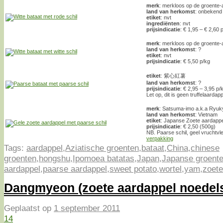
merk
: merkloos op de groente-a
land van herkomst
: onbekend
etiket
: nvt
ingrediënten
: nvt
prijsindicatie
: € 1,95 – € 2,60 
merk
: merkloos op de groente-a
land van herkomst
: ?
etiket
: nvt
prijsindicatie
: € 5,50 p/kg
etiket
: 紫心紅薯
land van herkomst
: ?
prijsindicatie
: € 2,95 – 3,95 p/
Let op, dit is geen truffelaardapp
merk
: Satsuma-imo a.k.a Ryuk
land van herkomst
: Vietnam
etiket
: Japanse Zoete aardappe
prijsindicatie
: € 2,50 (500g)
NB. Paarse schil, geel vruchtvl
verpakking
Tags:
aardappel
,
Aziatische groenten
,
bataat
,
China
,
chinese
groenten
,
hongshu
,
Ipomoea batatas
,
Japan
,
Japanse groent
aardappel
,
paarse aardappel
,
sweet potato
,
wortel
,
yam
,
zoete
Dangmyeon (zoete aardappel noedel
Geplaatst op
1 september 2011
14