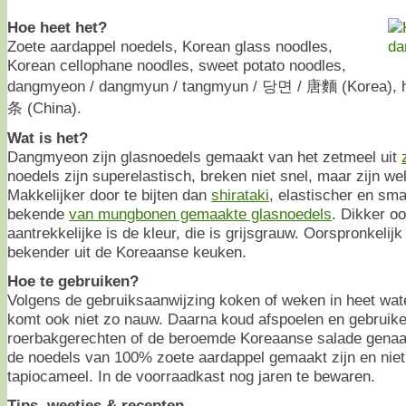
Hoe heet het?
Zoete aardappel noedels, Korean glass noodles,
Korean cellophane noodles, sweet potato noodles,
dangmyeon / dangmyun / tangmyun / 당면 / 唐麵 (Korea), 
条 (China).
Wat is het?
Dangmyeon zijn glasnoedels gemaakt van het zetmeel uit
noedels zijn superelastisch, breken niet snel, maar zijn wel
Makkelijker door te bijten dan
shirataki
, elastischer en sm
bekende
van mungbonen gemaakte glasnoedels
. Dikker o
aantrekkelijke is de kleur, die is grijsgrauw. Oorspronkelijk
bekender uit de Koreaanse keuken.
Hoe te gebruiken?
Volgens de gebruiksaanwijzing koken of weken in heet wate
komt ook niet zo nauw. Daarna koud afspoelen en gebruike
roerbakgerechten of de beroemde Koreaanse salade gen
de noedels van 100% zoete aardappel gemaakt zijn en niet
tapiocameel. In de voorraadkast nog jaren te bewaren.
Tips, weetjes & recepten