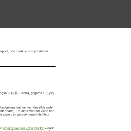
dappel, hoe maak je oranje bataten
f)，hóngshǔ / 红薯 (China), goguma / 고구마
 knolgewas dat wel van dezelfde orde
achtschade). De kleur van het vlees kan
 de wijze van gebruik maakt de kleur
een
omgebouwd olievat op wielen
waarin