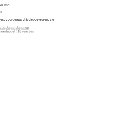
yu-imo
l
ees, voorgegaard & diepgevroren, zie
atas
,
Japan
,
Japanse
 aardappel
|
18
reacties