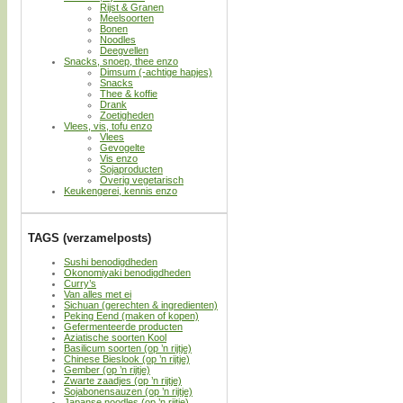
Rijst & Granen
Meelsoorten
Bonen
Noodles
Deegvellen
Snacks, snoep, thee enzo
Dimsum (-achtige hapjes)
Snacks
Thee & koffie
Drank
Zoetigheden
Vlees, vis, tofu enzo
Vlees
Gevogelte
Vis enzo
Sojaproducten
Overig vegetarisch
Keukengerei, kennis enzo
TAGS (verzamelposts)
Sushi benodigdheden
Okonomiyaki benodigdheden
Curry’s
Van alles met ei
Sichuan (gerechten & ingredienten)
Peking Eend (maken of kopen)
Gefermenteerde producten
Aziatische soorten Kool
Basilicum soorten (op ’n rijtje)
Chinese Bieslook (op ’n rijtje)
Gember (op ’n rijtje)
Zwarte zaadjes (op ’n rijtje)
Sojabonensauzen (op ’n rijtje)
Japanse noodles (op ’n rijtje)