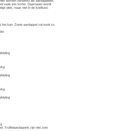
ier worden verwerkt als aardappelen.
wel vaak iets korter. Daarnaast wordt
ige plek, maar niet in de koelkast.
at het kan. Zoete aardappel zal nooit zo
der.
fdeling
p/kg
fdeling
p/kg
fdeling
kg
el. Truffelaardappels zijn niet zoet.