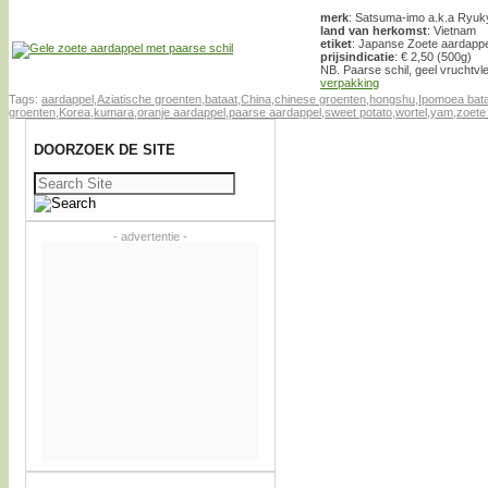
merk
: Satsuma-imo a.k.a Ryuk
land van herkomst
: Vietnam
etiket
: Japanse Zoete aardappe
prijsindicatie
: € 2,50 (500g)
NB. Paarse schil, geel vruchtvl
verpakking
Tags:
aardappel
,
Aziatische groenten
,
bataat
,
China
,
chinese groenten
,
hongshu
,
Ipomoea bat
groenten
,
Korea
,
kumara
,
oranje aardappel
,
paarse aardappel
,
sweet potato
,
wortel
,
yam
,
zoete
DOORZOEK DE SITE
Zoeken
naar:
- advertentie -