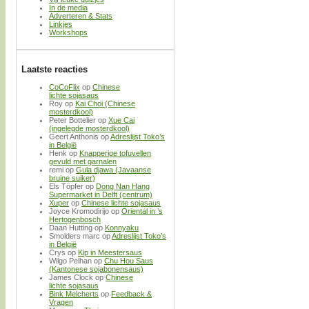
In de media
Adverteren & Stats
Linkjes
Workshops
Laatste reacties
CoCoFlix
op
Chinese
lichte sojasaus
Roy
op
Kai Choi (Chinese
mosterdkool)
Peter Bottelier
op
Xue Cai
(ingelegde mosterdkool)
Geert Anthonis
op
Adreslijst Toko’s
in België
Henk
op
Knapperige tofuvellen
gevuld met garnalen
remi
op
Gula djawa (Javaanse
bruine suiker)
Els Töpfer
op
Dong Nan Hang
Supermarket in Delft (centrum)
Xuper
op
Chinese lichte sojasaus
Joyce Kromodirijo
op
Oriental in ’s
Hertogenbosch
Daan Hutting
op
Konnyaku
Smolders marc
op
Adreslijst Toko’s
in België
Crys
op
Kip in Meestersaus
Wilgo Pelhan
op
Chu Hou Saus
(Kantonese sojabonensaus)
James Clock
op
Chinese
lichte sojasaus
Bink Melcherts
op
Feedback &
Vragen