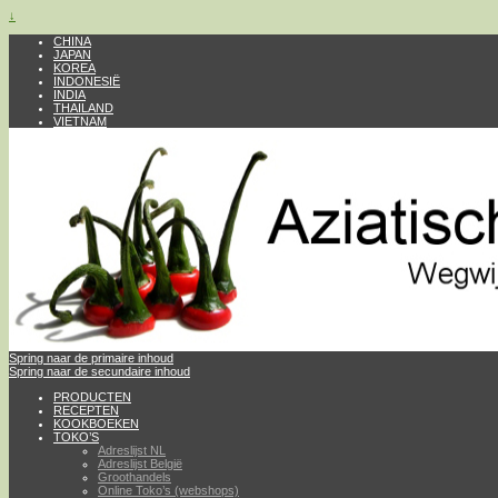
↓
CHINA
JAPAN
KOREA
INDONESIË
INDIA
THAILAND
VIETNAM
Spring naar de primaire inhoud
Spring naar de secundaire inhoud
PRODUCTEN
RECEPTEN
KOOKBOEKEN
TOKO’S
Adreslijst NL
Adreslijst België
Groothandels
Online Toko’s (webshops)