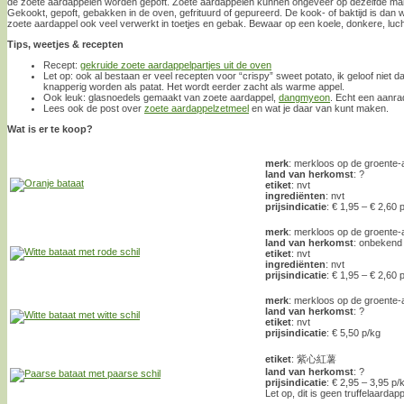
de zoete aardappelen worden gepoft. Zoete aardappelen kunnen ongeveer op dezelfde man
Gekookt, gepoft, gebakken in de oven, gefrituurd of gepureerd. De kook- of baktijd is dan 
zoete aardappel ook veel verwerkt in toetjes en gebak. Bewaar op een koele, donkere, lucht
Tips, weetjes & recepten
Recept:
gekruide zoete aardappelpartjes uit de oven
Let op: ook al bestaan er veel recepten voor “crispy” sweet potato, ik geloof niet d
knapperig worden als patat. Het wordt eerder zacht als warme appel.
Ook leuk: glasnoedels gemaakt van zoete aardappel,
dangmyeon
. Echt een aanra
Lees ook de post over
zoete aardappelzetmeel
en wat je daar van kunt maken.
Wat is er te koop?
merk
: merkloos op de groente-a
land van herkomst
: ?
etiket
: nvt
ingrediënten
: nvt
prijsindicatie
: € 1,95 – € 2,60 
merk
: merkloos op de groente-a
land van herkomst
: onbekend
etiket
: nvt
ingrediënten
: nvt
prijsindicatie
: € 1,95 – € 2,60 
merk
: merkloos op de groente-a
land van herkomst
: ?
etiket
: nvt
prijsindicatie
: € 5,50 p/kg
etiket
: 紫心紅薯
land van herkomst
: ?
prijsindicatie
: € 2,95 – 3,95 p/
Let op, dit is geen truffelaardapp