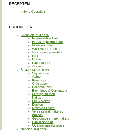
RECEPTEN
Index / Overzicht
PRODUCTEN
Groenten, fruit enzo
Ingemaakt/pickled
Blad/stengel groenten
Groene kruiden
Wortel/knol groenten
Vrucht/peul groenten
Fruit
Bloemen
Paddestoelen
Zeewier
Smaakmakers enzo
Sojasauzen
Azijnen
Kook wijn
Chilisauzen
Bonensauzen
Boemboes & Currypasta
Overige sauzen
Kokos
Olie & vetten
Bouillon
Noten en zaden
Verse smaakmakers /
kruiden
Gedroogde smaakmakers
Suiker soorten
Overige smaakmakers
Noodles, rijst enzo