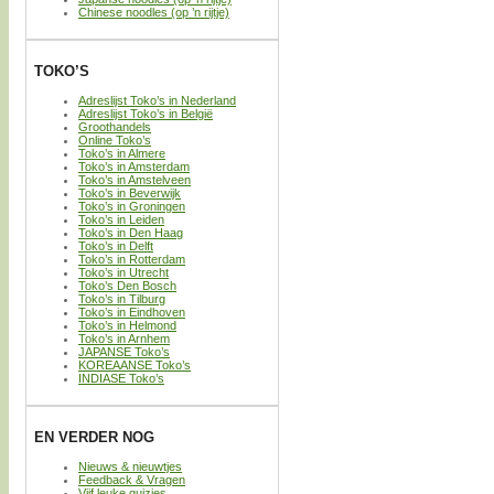
Chinese noodles (op ’n rijtje)
TOKO’S
Adreslijst Toko’s in Nederland
Adreslijst Toko’s in België
Groothandels
Online Toko’s
Toko’s in Almere
Toko’s in Amsterdam
Toko’s in Amstelveen
Toko’s in Beverwijk
Toko’s in Groningen
Toko’s in Leiden
Toko’s in Den Haag
Toko’s in Delft
Toko’s in Rotterdam
Toko’s in Utrecht
Toko’s Den Bosch
Toko’s in Tilburg
Toko’s in Eindhoven
Toko’s in Helmond
Toko’s in Arnhem
JAPANSE Toko’s
KOREAANSE Toko’s
INDIASE Toko’s
EN VERDER NOG
Nieuws & nieuwtjes
Feedback & Vragen
Vijf leuke quizjes