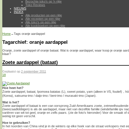
Bezochte toko’s op ’n rijtje
Toko Reviews
NIEUWS
INDEX
Alle producten op een rijtje
Alle recepten op een rijtje
Alle toko’s op een rijtje
Alle kookboeken op een rijtje
Home
→Tags
oranje aardappel
Tagarchief:
oranje aardappel
Oranje, zoete aardappel of oranje bataat. Wat is oranje aardappel, waar koop je oranje aar
klaar?
Zoete aardappel (bataat)
Geplaatst op
2 september 2011
18
Hoe heet het?
Zoete aardappel, bataat, Ipomoea batatas (L), sweet potato, yam (alleen in VS, foutie
(Korea), satsuma-imo / daijo-imo / beni-imo / murasaki-imo (Japan).
Wat is het?
Zoete aardappel of bataat is een van oorsprong Zuid-Amerikaans zoete, zetmeelhoudende
(tweezaadlobbigen) is als de aardappel, maar niet van dezelfde familie (windefamilie ipv n
variëren van wit tot geel, oranje en zelfs paars. (zie de foto’s hieronder) Voor de smaak of
weinig tot geen verschil.
Hoe te gebruiken?
In het noorden van China vind je in de winters op elke hoek van de straat verkopers met 