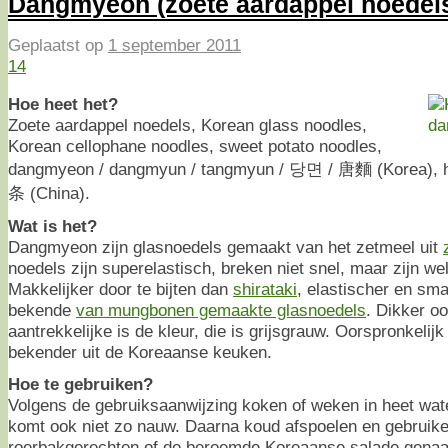
Dangmyeon (zoete aardappel noedel
Geplaatst op
1 september 2011
14
Hoe heet het?
Zoete aardappel noedels, Korean glass noodles,
Korean cellophane noodles, sweet potato noodles,
dangmyeon / dangmyun / tangmyun / 당면 / 唐麵 (Korea), 
条 (China).
Wat is het?
Dangmyeon zijn glasnoedels gemaakt van het zetmeel uit
noedels zijn superelastisch, breken niet snel, maar zijn wel
Makkelijker door te bijten dan
shirataki
, elastischer en sm
bekende
van mungbonen gemaakte glasnoedels
. Dikker o
aantrekkelijke is de kleur, die is grijsgrauw. Oorspronkelijk
bekender uit de Koreaanse keuken.
Hoe te gebruiken?
Volgens de gebruiksaanwijzing koken of weken in heet wate
komt ook niet zo nauw. Daarna koud afspoelen en gebruike
roerbakgerechten of de beroemde Koreaanse salade gen