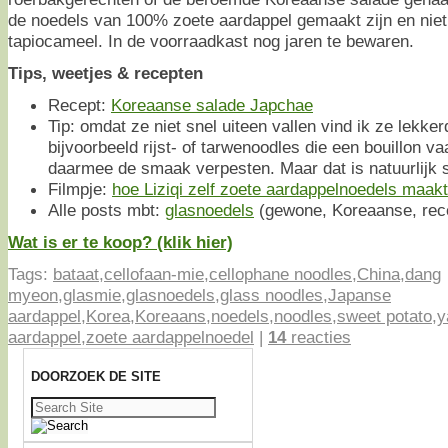
de noedels van 100% zoete aardappel gemaakt zijn en niet
tapiocameel. In de voorraadkast nog jaren te bewaren.
Tips, weetjes & recepten
Recept:
Koreaanse salade Japchae
Tip: omdat ze niet snel uiteen vallen vind ik ze lekke
bijvoorbeeld rijst- of tarwenoodles die een bouillon v
daarmee de smaak verpesten. Maar dat is natuurlijk st
Filmpje:
hoe Liziqi zelf zoete aardappelnoedels maak
Alle posts mbt:
glasnoedels
(gewone, Koreaanse, rece
Wat is er te koop? (klik hier)
Tags:
bataat
,
cellofaan-mie
,
cellophane noodles
,
China
,
dang
myeon
,
glasmie
,
glasnoedels
,
glass noodles
,
Japanse
aardappel
,
Korea
,
Koreaans
,
noedels
,
noodles
,
sweet potato
,
y
aardappel
,
zoete aardappelnoedel
|
14
reacties
DOORZOEK DE SITE
Zoeken
naar: