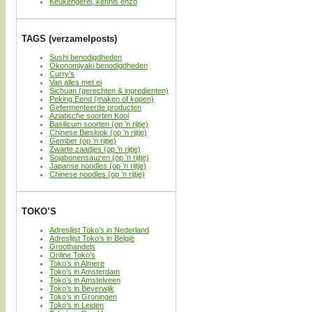
Keukengerei, kennis enzo
TAGS (verzamelposts)
Sushi benodigdheden
Okonomiyaki benodigdheden
Curry’s
Van alles met ei
Sichuan (gerechten & ingredienten)
Peking Eend (maken of kopen)
Gefermenteerde producten
Aziatische soorten Kool
Basilicum soorten (op ’n rijtje)
Chinese Bieslook (op ’n rijtje)
Gember (op ’n rijtje)
Zwarte zaadjes (op ’n rijtje)
Sojabonensauzen (op ’n rijtje)
Japanse noodles (op ’n rijtje)
Chinese noodles (op ’n rijtje)
TOKO’S
Adreslijst Toko’s in Nederland
Adreslijst Toko’s in België
Groothandels
Online Toko’s
Toko’s in Almere
Toko’s in Amsterdam
Toko’s in Amstelveen
Toko’s in Beverwijk
Toko’s in Groningen
Toko’s in Leiden