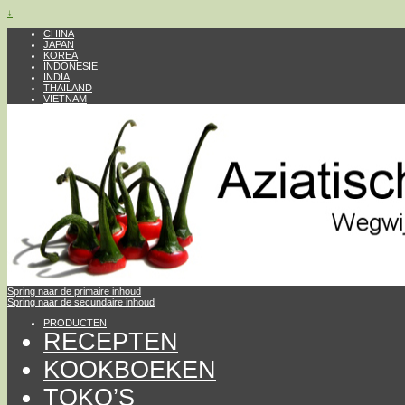
↓
CHINA
JAPAN
KOREA
INDONESIË
INDIA
THAILAND
VIETNAM
Spring naar de primaire inhoud
Spring naar de secundaire inhoud
PRODUCTEN
RECEPTEN
KOOKBOEKEN
TOKO’S