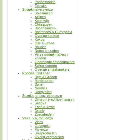
Paddestoelen
Zeewier
Smaakmakers enzo
Sojasauzen
Azijnen
Kook wijn
Chilisauzen
Bonensauzen
Boemboes & Currypasta
Overige sauzen
Kokos
Olie & vetten
Bouillon
Noten en zaden
Verse smaakmakers /
kruiden
Gedroogde smaakmakers
Suiker soorten
Overige smaakmakers
Noodles, rijst enzo
Rijst & Granen
Meelsoorten
Bonen
Noodles
Deegvellen
Snacks, snoep, thee enzo
Dimsum (-achtige hapjes)
Snacks
Thee & koffie
Drank
Zoetigheden
Vlees, vis, tofu enzo
Vlees
Gevogelte
Vis enzo
Sojaproducten
Overig vegetarisch