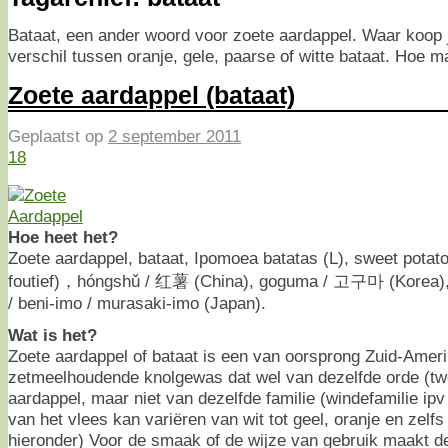
Bataat, een ander woord voor zoete aardappel. Waar koop j
verschil tussen oranje, gele, paarse of witte bataat. Hoe m
Zoete aardappel (bataat)
Geplaatst op
2 september 2011
18
Hoe heet het?
Zoete aardappel, bataat, Ipomoea batatas (L), sweet potato
foutief)，hóngshǔ / 红薯 (China), goguma / 고구마 (Korea), 
/ beni-imo / murasaki-imo (Japan).
Wat is het?
Zoete aardappel of bataat is een van oorsprong Zuid-Amer
zetmeelhoudende knolgewas dat wel van dezelfde orde (tw
aardappel, maar niet van dezelfde familie (windefamilie ip
van het vlees kan variëren van wit tot geel, oranje en zelfs 
hieronder) Voor de smaak of de wijze van gebruik maakt de