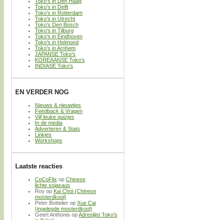
Toko’s in Den Haag
Toko’s in Delft
Toko’s in Rotterdam
Toko’s in Utrecht
Toko’s Den Bosch
Toko’s in Tilburg
Toko’s in Eindhoven
Toko’s in Helmond
Toko’s in Arnhem
JAPANSE Toko’s
KOREAANSE Toko’s
INDIASE Toko’s
EN VERDER NOG
Nieuws & nieuwtjes
Feedback & Vragen
Vijf leuke quizjes
In de media
Adverteren & Stats
Linkjes
Workshops
Laatste reacties
CoCoFlix
op
Chinese
lichte sojasaus
Roy
op
Kai Choi (Chinese
mosterdkool)
Peter Bottelier
op
Xue Cai
(ingelegde mosterdkool)
Geert Anthonis
op
Adreslijst Toko’s