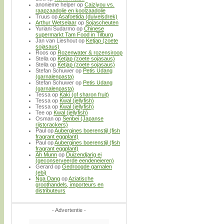
anonieme helper
op
Caiziyou vs.
raapzaadolie en koolzaadolie
Truus
op
Asafoetida (duivelsdrek)
Arthur Wetselaar
op
Sojascheuten
Yuriani Sudarmo
op
Chinese
supermarkt Tam Food in Tilburg
Jan van Lieshout
op
Ketjap (zoete
sojasaus)
Roos
op
Rozenwater & rozensiroop
Stella
op
Ketjap (zoete sojasaus)
Stella
op
Ketjap (zoete sojasaus)
Stefan Schuwer
op
Petis Udang
(garnalenpasta)
Stefan Schuwer
op
Petis Udang
(garnalenpasta)
Tessa
op
Kaki (of sharon fruit)
Tessa
op
Kwal (jellyfish)
Tessa
op
Kwal (jellyfish)
Tee
op
Kwal (jellyfish)
Osman
op
Senbei (Japanse
rijstcrackers)
Paul
op
Aubergines boerenstijl (fish
fragrant eggplant)
Paul
op
Aubergines boerenstijl (fish
fragrant eggplant)
Ah Munn
op
Duizendjarig ei
(geconserveerde eendeneieren)
Gerard
op
Gedroogde garnalen
(ebi)
Nga Dang
op
Aziatische
groothandels, importeurs en
distributeurs
- Advertentie -