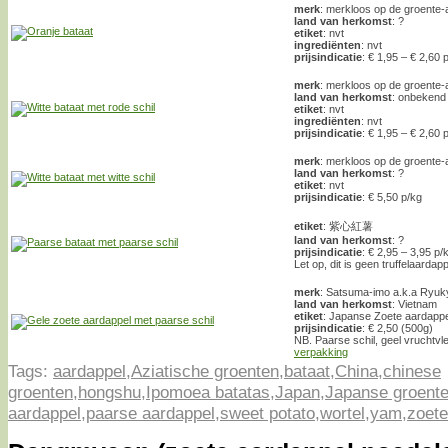
merk
: merkloos op de groente-a
land van herkomst
: ?
etiket
: nvt
ingrediënten
: nvt
prijsindicatie
: € 1,95 – € 2,60 
merk
: merkloos op de groente-a
land van herkomst
: onbekend
etiket
: nvt
ingrediënten
: nvt
prijsindicatie
: € 1,95 – € 2,60 
merk
: merkloos op de groente-a
land van herkomst
: ?
etiket
: nvt
prijsindicatie
: € 5,50 p/kg
etiket
: 紫心紅薯
land van herkomst
: ?
prijsindicatie
: € 2,95 – 3,95 p/
Let op, dit is geen truffelaardapp
merk
: Satsuma-imo a.k.a Ryuk
land van herkomst
: Vietnam
etiket
: Japanse Zoete aardappe
prijsindicatie
: € 2,50 (500g)
NB. Paarse schil, geel vruchtvl
verpakking
Tags:
aardappel
,
Aziatische groenten
,
bataat
,
China
,
chinese
groenten
,
hongshu
,
Ipomoea batatas
,
Japan
,
Japanse groent
aardappel
,
paarse aardappel
,
sweet potato
,
wortel
,
yam
,
zoete