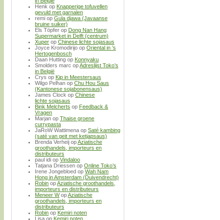
in België
Henk
op
Knapperige tofuvellen
gevuld met garnalen
remi
op
Gula djawa (Javaanse
bruine suiker)
Els Töpfer
op
Dong Nan Hang
Supermarket in Delft (centrum)
Xuper
op
Chinese lichte sojasaus
Joyce Kromodirijo
op
Oriental in ’s
Hertogenbosch
Daan Hutting
op
Konnyaku
Smolders marc
op
Adreslijst Toko’s
in België
Crys
op
Kip in Meestersaus
Wilgo Pelhan
op
Chu Hou Saus
(Kantonese sojabonensaus)
James Clock
op
Chinese
lichte sojasaus
Bink Melcherts
op
Feedback &
Vragen
Marjan
op
Thaise groene
currypasta
JaRoW Wattimena
op
Saté kambing
(saté van geit met ketjapsaus)
Brenda Verheij
op
Aziatische
groothandels, importeurs en
distributeurs
paul idi
op
Vindaloo
Tatjana Driessen
op
Online Toko’s
Irene Jongebloed
op
Wah Nam
Hong in Amsterdam (Duivendrecht)
Robin
op
Aziatische groothandels,
importeurs en distributeurs
Meneer W
op
Aziatische
groothandels, importeurs en
distributeurs
Robin
op
Kemiri noten
Lisa
op
Kemiri noten