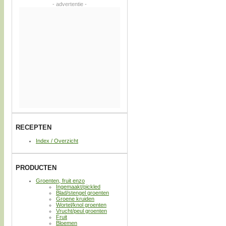
- advertentie -
RECEPTEN
Index / Overzicht
PRODUCTEN
Groenten, fruit enzo
Ingemaakt/pickled
Blad/stengel groenten
Groene kruiden
Wortel/knol groenten
Vrucht/peul groenten
Fruit
Bloemen