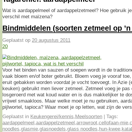
Wat is aardappelmeel of aardappelzetmeel? Hoe gebruik je 
verschil met maïzena?
Bindmiddelen (soorten zetmeel op ’n r
Geplaatst op
20 augustus 2011
20
Voor het binden van sauzen of soepen wordt in de traditi
vaak bloem en/of boter gebruikt. Bloem voeg je vooraf to
eruit gebakken worden voordat je vocht toevoegt. In Azie
keuken) gebruikt men liever zetmeel. Zetmeel voeg je pas o
losgeroerd met wat koud water en is dus makkelijker te do
vrijwel smaakloos. Maar welke moet je nu gebruiken, aard
pijlwortel, tapioca? Waar moet je op letten, wat zijn de ver
Geplaatst in
Keukengerei/kennis
,
Meelsoorten
|
Tags:
aardappelmeel
,
aardappelzetmeel
,
arrowroot
,
cellofaan-mie
,
c
noodles
,
glasmie
,
glasnoedels
,
glass noodles
,
hun-kwee
,
kata