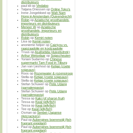
distributeurs
paul idi
op
Vindaloo
Tatjana Driessen
op
Online Toko’s
Irene Jongebloed
op
Wah Nam
Hong in Amsterdam (Duivendrecht)
Robin
op
Aziatische groothandels,
importeurs en distributeurs
Meneer W
op
Aziatische
groothandels, importeurs en
distributeurs
Robin
op
Kemiri noten
Lisa
op
Kemiri noten
anonieme helper
op
Caiziyou vs.
raapzaadolie en koolzaadolie
Truus
op
Asafoetida (duivelsdrek)
Arthur Wetselaar
op
Sojascheuten
Yuriani Sudarmo
op
Chinese
supermarkt Tam Food in Tilburg
Jan van Lieshout
op
Ketjap (zoete
sojasaus)
Roos
op
Rozenwater & rozensiroop
Stella
op
Ketjap (zoete sojasaus)
Stella
op
Ketjap (zoete sojasaus)
Stefan Schuwer
op
Petis Udang
(garnalenpasta)
Stefan Schuwer
op
Petis Udang
(garnalenpasta)
Tessa
op
Kaki (of sharon fruit)
Tessa
op
Kwal (jellyfish)
Tessa
op
Kwal (jellyfish)
Tee
op
Kwal (jellyfish)
Osman
op
Senbei (Japanse
rijstcrackers)
Paul
op
Aubergines boerenstijl (fish
fragrant eggplant)
Paul
op
Aubergines boerenstijl (fish
fragrant eggplant)