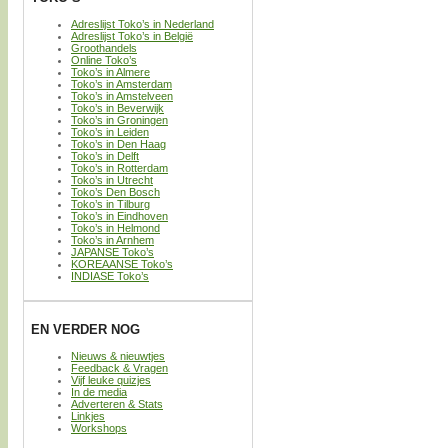
Adreslijst Toko’s in Nederland
Adreslijst Toko’s in België
Groothandels
Online Toko’s
Toko’s in Almere
Toko’s in Amsterdam
Toko’s in Amstelveen
Toko’s in Beverwijk
Toko’s in Groningen
Toko’s in Leiden
Toko’s in Den Haag
Toko’s in Delft
Toko’s in Rotterdam
Toko’s in Utrecht
Toko’s Den Bosch
Toko’s in Tilburg
Toko’s in Eindhoven
Toko’s in Helmond
Toko’s in Arnhem
JAPANSE Toko’s
KOREAANSE Toko’s
INDIASE Toko’s
EN VERDER NOG
Nieuws & nieuwtjes
Feedback & Vragen
Vijf leuke quizjes
In de media
Adverteren & Stats
Linkjes
Workshops