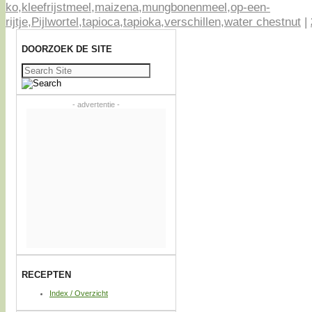
ko
,
kleefrijstmeel
,
maizena
,
mungbonenmeel
,
op-een-
rijtje
,
Pijlwortel
,
tapioca
,
tapioka
,
verschillen
,
water chestnut
|
DOORZOEK DE SITE
Zoeken
naar:
- advertentie -
RECEPTEN
Index / Overzicht