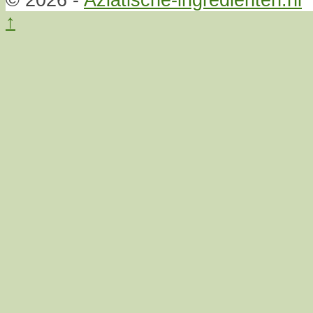
© 2026 -
Aziatische-ingrediënten.nl
↑