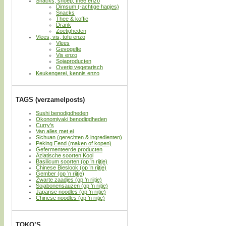
Snacks, snoep, thee enzo
Dimsum (-achtige hapjes)
Snacks
Thee & koffie
Drank
Zoetigheden
Vlees, vis, tofu enzo
Vlees
Gevogelte
Vis enzo
Sojaproducten
Overig vegetarisch
Keukengerei, kennis enzo
TAGS (verzamelposts)
Sushi benodigdheden
Okonomiyaki benodigdheden
Curry’s
Van alles met ei
Sichuan (gerechten & ingredienten)
Peking Eend (maken of kopen)
Gefermenteerde producten
Aziatische soorten Kool
Basilicum soorten (op ’n rijtje)
Chinese Bieslook (op ’n rijtje)
Gember (op ’n rijtje)
Zwarte zaadjes (op ’n rijtje)
Sojabonensauzen (op ’n rijtje)
Japanse noodles (op ’n rijtje)
Chinese noodles (op ’n rijtje)
TOKO’S