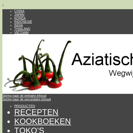
↓
CHINA
JAPAN
KOREA
INDONESIË
INDIA
THAILAND
VIETNAM
Spring naar de primaire inhoud
Spring naar de secundaire inhoud
PRODUCTEN
RECEPTEN
KOOKBOEKEN
TOKO’S