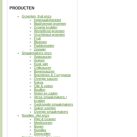
PRODUCTEN
Groenten, fruit enzo
Ingemaakt/pickled
Blad/stengel groenten
Groene kruiden
Wortel/knol groenten
Vrucht/peul groenten
Fruit
Bloemen
Paddestoelen
Zeewier
Smaakmakers enzo
Sojasauzen
Azijnen
Kook wijn
Chilisauzen
Bonensauzen
Boemboes & Currypasta
Overige sauzen
Kokos
Olie & vetten
Bouillon
Noten en zaden
Verse smaakmakers /
kruiden
Gedroogde smaakmakers
Suiker soorten
Overige smaakmakers
Noodles, rijst enzo
Rijst & Granen
Meelsoorten
Bonen
Noodles
Deegvellen