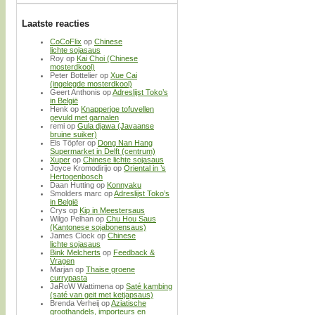
Laatste reacties
CoCoFlix
op
Chinese
lichte sojasaus
Roy
op
Kai Choi (Chinese
mosterdkool)
Peter Bottelier
op
Xue Cai
(ingelegde mosterdkool)
Geert Anthonis
op
Adreslijst Toko’s
in België
Henk
op
Knapperige tofuvellen
gevuld met garnalen
remi
op
Gula djawa (Javaanse
bruine suiker)
Els Töpfer
op
Dong Nan Hang
Supermarket in Delft (centrum)
Xuper
op
Chinese lichte sojasaus
Joyce Kromodirijo
op
Oriental in ’s
Hertogenbosch
Daan Hutting
op
Konnyaku
Smolders marc
op
Adreslijst Toko’s
in België
Crys
op
Kip in Meestersaus
Wilgo Pelhan
op
Chu Hou Saus
(Kantonese sojabonensaus)
James Clock
op
Chinese
lichte sojasaus
Bink Melcherts
op
Feedback &
Vragen
Marjan
op
Thaise groene
currypasta
JaRoW Wattimena
op
Saté kambing
(saté van geit met ketjapsaus)
Brenda Verheij
op
Aziatische
groothandels, importeurs en