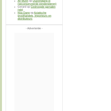
Ah Munn
op
Duizendjarig ei
(geconserveerde eendeneieren)
Gerard
op
Gedroogde garnalen
(ebi)
Nga Dang
op
Aziatische
groothandels, importeurs en
distributeurs
- Advertentie -