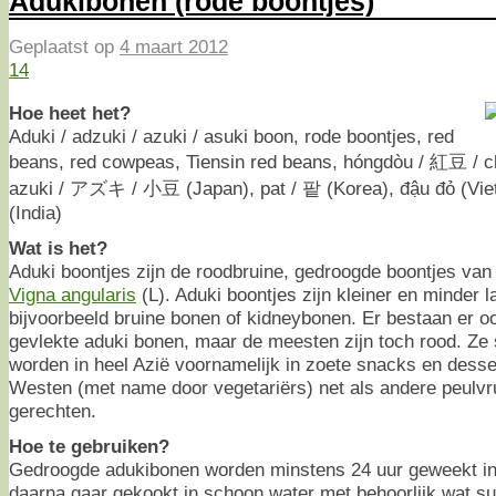
Adukibonen (rode boontjes)
Geplaatst op
4 maart 2012
14
Hoe heet het?
Aduki / adzuki / azuki / asuki boon, rode boontjes, red
beans, red cowpeas, Tiensin red beans, hóngdòu / 紅豆 / 
azuki / アズキ / 小豆 (Japan), pat / 팥 (Korea), đậu đỏ (Vietn
(India)
Wat is het?
Aduki boontjes zijn de roodbruine, gedroogde boontjes van 
Vigna angularis
(L). Aduki boontjes zijn kleiner en minder 
bijvoorbeeld bruine bonen of kidneybonen. Er bestaan er ook
gevlekte aduki bonen, maar de meesten zijn toch rood. Ze
worden in heel Azië voornamelijk in zoete snacks en desse
Westen (met name door vegetariërs) net als andere peulvru
gerechten.
Hoe te gebruiken?
Gedroogde adukibonen worden minstens 24 uur geweekt in
daarna gaar gekookt in schoon water met behoorlijk wat su