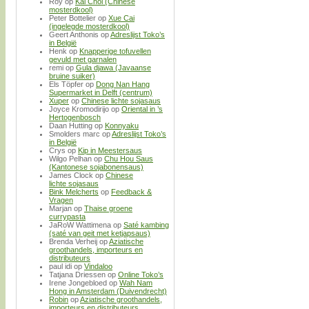
Roy
op
Kai Choi (Chinese
mosterdkool)
Peter Bottelier
op
Xue Cai
(ingelegde mosterdkool)
Geert Anthonis
op
Adreslijst Toko’s
in België
Henk
op
Knapperige tofuvellen
gevuld met garnalen
remi
op
Gula djawa (Javaanse
bruine suiker)
Els Töpfer
op
Dong Nan Hang
Supermarket in Delft (centrum)
Xuper
op
Chinese lichte sojasaus
Joyce Kromodirijo
op
Oriental in ’s
Hertogenbosch
Daan Hutting
op
Konnyaku
Smolders marc
op
Adreslijst Toko’s
in België
Crys
op
Kip in Meestersaus
Wilgo Pelhan
op
Chu Hou Saus
(Kantonese sojabonensaus)
James Clock
op
Chinese
lichte sojasaus
Bink Melcherts
op
Feedback &
Vragen
Marjan
op
Thaise groene
currypasta
JaRoW Wattimena
op
Saté kambing
(saté van geit met ketjapsaus)
Brenda Verheij
op
Aziatische
groothandels, importeurs en
distributeurs
paul idi
op
Vindaloo
Tatjana Driessen
op
Online Toko’s
Irene Jongebloed
op
Wah Nam
Hong in Amsterdam (Duivendrecht)
Robin
op
Aziatische groothandels,
importeurs en distributeurs