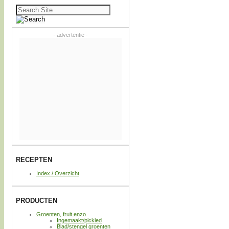
Zoeken
naar:
- advertentie -
RECEPTEN
Index / Overzicht
PRODUCTEN
Groenten, fruit enzo
Ingemaakt/pickled
Blad/stengel groenten