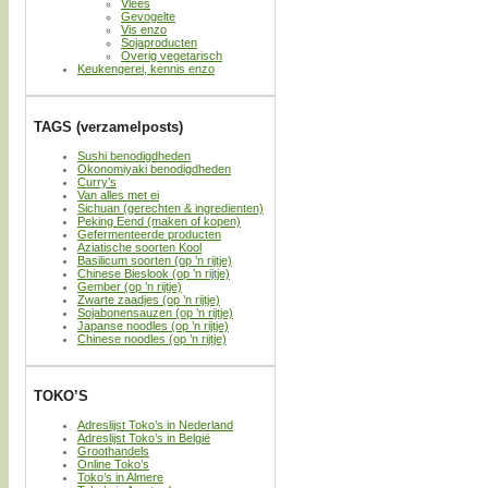
Vlees
Gevogelte
Vis enzo
Sojaproducten
Overig vegetarisch
Keukengerei, kennis enzo
TAGS (verzamelposts)
Sushi benodigdheden
Okonomiyaki benodigdheden
Curry’s
Van alles met ei
Sichuan (gerechten & ingredienten)
Peking Eend (maken of kopen)
Gefermenteerde producten
Aziatische soorten Kool
Basilicum soorten (op ’n rijtje)
Chinese Bieslook (op ’n rijtje)
Gember (op ’n rijtje)
Zwarte zaadjes (op ’n rijtje)
Sojabonensauzen (op ’n rijtje)
Japanse noodles (op ’n rijtje)
Chinese noodles (op ’n rijtje)
TOKO’S
Adreslijst Toko’s in Nederland
Adreslijst Toko’s in België
Groothandels
Online Toko’s
Toko’s in Almere