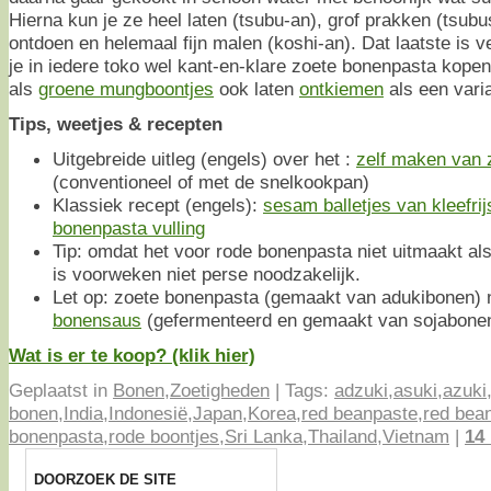
Hierna kun je ze heel laten (tsubu-an), grof prakken (tsubus
ontdoen en helemaal fijn malen (koshi-an). Dat laatste is 
je in iedere toko wel kant-en-klare zoete bonenpasta kopen
als
groene mungboontjes
ook laten
ontkiemen
als een vari
Tips, weetjes & recepten
Uitgebreide uitleg (engels) over het :
zelf maken van 
(conventioneel of met de snelkookpan)
Klassiek recept (engels):
sesam balletjes van kleefri
bonenpasta vulling
Tip: omdat het voor rode bonenpasta niet uitmaakt al
is voorweken niet perse noodzakelijk.
Let op: zoete bonenpasta (gemaakt van adukibonen) 
bonensaus
(gefermenteerd en gemaakt van sojabone
Wat is er te koop? (klik hier)
Geplaatst in
Bonen
,
Zoetigheden
|
Tags:
adzuki
,
asuki
,
azuki
bonen
,
India
,
Indonesië
,
Japan
,
Korea
,
red beanpaste
,
red bea
bonenpasta
,
rode boontjes
,
Sri Lanka
,
Thailand
,
Vietnam
|
14
DOORZOEK DE SITE