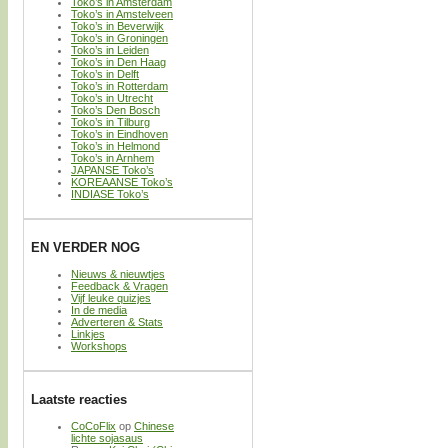
Toko’s in Amsterdam
Toko’s in Amstelveen
Toko’s in Beverwijk
Toko’s in Groningen
Toko’s in Leiden
Toko’s in Den Haag
Toko’s in Delft
Toko’s in Rotterdam
Toko’s in Utrecht
Toko’s Den Bosch
Toko’s in Tilburg
Toko’s in Eindhoven
Toko’s in Helmond
Toko’s in Arnhem
JAPANSE Toko’s
KOREAANSE Toko’s
INDIASE Toko’s
EN VERDER NOG
Nieuws & nieuwtjes
Feedback & Vragen
Vijf leuke quizjes
In de media
Adverteren & Stats
Linkjes
Workshops
Laatste reacties
CoCoFlix
op
Chinese
lichte sojasaus