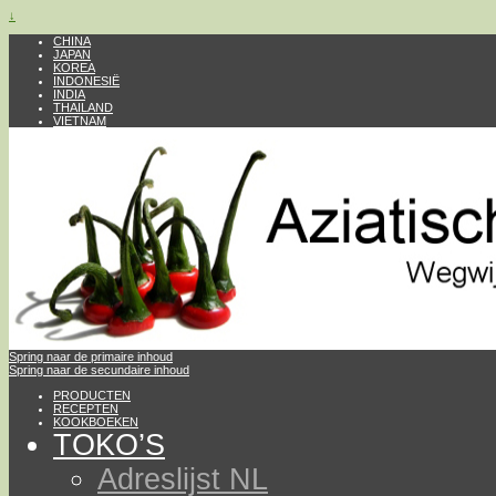
↓
CHINA
JAPAN
KOREA
INDONESIË
INDIA
THAILAND
VIETNAM
Spring naar de primaire inhoud
Spring naar de secundaire inhoud
PRODUCTEN
RECEPTEN
KOOKBOEKEN
TOKO’S
Adreslijst NL