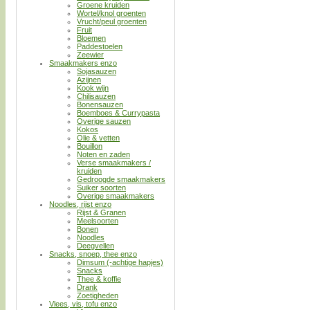
Groene kruiden
Wortel/knol groenten
Vrucht/peul groenten
Fruit
Bloemen
Paddestoelen
Zeewier
Smaakmakers enzo
Sojasauzen
Azijnen
Kook wijn
Chilisauzen
Bonensauzen
Boemboes & Currypasta
Overige sauzen
Kokos
Olie & vetten
Bouillon
Noten en zaden
Verse smaakmakers /
kruiden
Gedroogde smaakmakers
Suiker soorten
Overige smaakmakers
Noodles, rijst enzo
Rijst & Granen
Meelsoorten
Bonen
Noodles
Deegvellen
Snacks, snoep, thee enzo
Dimsum (-achtige hapjes)
Snacks
Thee & koffie
Drank
Zoetigheden
Vlees, vis, tofu enzo