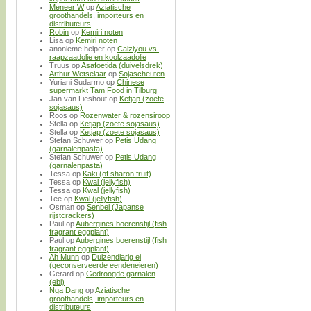
Meneer W
op
Aziatische
groothandels, importeurs en
distributeurs
Robin
op
Kemiri noten
Lisa
op
Kemiri noten
anonieme helper
op
Caiziyou vs.
raapzaadolie en koolzaadolie
Truus
op
Asafoetida (duivelsdrek)
Arthur Wetselaar
op
Sojascheuten
Yuriani Sudarmo
op
Chinese
supermarkt Tam Food in Tilburg
Jan van Lieshout
op
Ketjap (zoete
sojasaus)
Roos
op
Rozenwater & rozensiroop
Stella
op
Ketjap (zoete sojasaus)
Stella
op
Ketjap (zoete sojasaus)
Stefan Schuwer
op
Petis Udang
(garnalenpasta)
Stefan Schuwer
op
Petis Udang
(garnalenpasta)
Tessa
op
Kaki (of sharon fruit)
Tessa
op
Kwal (jellyfish)
Tessa
op
Kwal (jellyfish)
Tee
op
Kwal (jellyfish)
Osman
op
Senbei (Japanse
rijstcrackers)
Paul
op
Aubergines boerenstijl (fish
fragrant eggplant)
Paul
op
Aubergines boerenstijl (fish
fragrant eggplant)
Ah Munn
op
Duizendjarig ei
(geconserveerde eendeneieren)
Gerard
op
Gedroogde garnalen
(ebi)
Nga Dang
op
Aziatische
groothandels, importeurs en
distributeurs