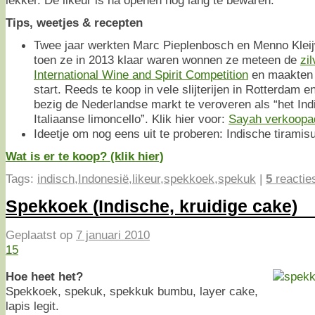
lekker. De likeur is na openen nog lang te bewaren.
Tips, weetjes & recepten
Twee jaar werkten Marc Pieplenbosch en Menno Kleij
toen ze in 2013 klaar waren wonnen ze meteen de
zi
International Wine and Spirit Competition
en maakten 
start. Reeds te koop in vele slijterijen in Rotterdam
bezig de Nederlandse markt te veroveren als “het In
Italiaanse limoncello”. Klik hier voor:
Sayah verkoopa
Ideetje om nog eens uit te proberen: Indische tiramisu
Wat is er te koop? (klik hier)
Tags:
indisch
,
Indonesië
,
likeur
,
spekkoek
,
spekuk
|
5
reactie
Spekkoek (Indische, kruidige cake)
Geplaatst op
7 januari 2010
15
Hoe heet het?
Spekkoek, spekuk, spekkuk bumbu, layer cake,
lapis legit.