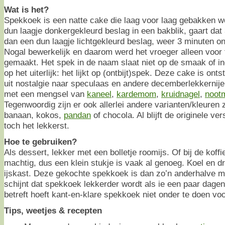
Wat is het?
Spekkoek is een natte cake die laag voor laag gebakken w
dun laagje donkergekleurd beslag in een bakblik, gaart dat 
dan een dun laagje lichtgekleurd beslag, weer 3 minuten onde
Nogal bewerkelijk en daarom werd het vroeger alleen voor 
gemaakt. Het spek in de naam slaat niet op de smaak of in
op het uiterlijk: het lijkt op (ontbijt)spek. Deze cake is ont
uit nostalgie naar speculaas en andere decemberlekkernije
met een mengsel van
kaneel
,
kardemom
,
kruidnagel
,
noot
Tegenwoordig zijn er ook allerlei andere varianten/kleuren 
banaan, kokos,
pandan
of chocola. Al blijft de originele v
toch het lekkerst.
Hoe te gebruiken?
Als dessert, lekker met een bolletje roomijs. Of bij de koff
machtig, dus een klein stukje is vaak al genoeg. Koel en dr
ijskast. Deze gekochte spekkoek is dan zo’n anderhalve 
schijnt dat spekkoek lekkerder wordt als ie een paar dagen
betreft hoeft kant-en-klare spekkoek niet onder te doen vo
Tips, weetjes & recepten