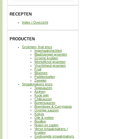
RECEPTEN
Index / Overzicht
PRODUCTEN
Groenten, fruit enzo
Ingemaakt/pickled
Blad/stengel groenten
Groene kruiden
Wortel/knol groenten
Vrucht/peul groenten
Fruit
Bloemen
Paddestoelen
Zeewier
Smaakmakers enzo
Sojasauzen
Azijnen
Kook wijn
Chilisauzen
Bonensauzen
Boemboes & Currypasta
Overige sauzen
Kokos
Olie & vetten
Bouillon
Noten en zaden
Verse smaakmakers /
kruiden
Gedroogde smaakmakers