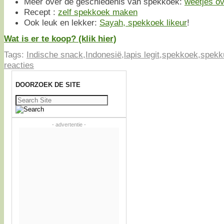
Meer over de geschiedenis van spekkoek:
weetjes o
Recept :
zelf spekkoek maken
Ook leuk en lekker:
Sayah, spekkoek likeur
!
Wat is er te koop? (klik hier)
Tags:
Indische snack
,
Indonesië
,
lapis legit
,
spekkoek
,
spekk
reacties
DOORZOEK DE SITE
Zoeken
naar:
- advertentie -