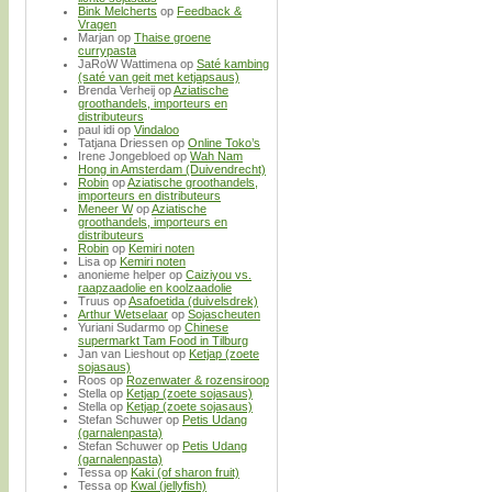
Bink Melcherts
op
Feedback &
Vragen
Marjan
op
Thaise groene
currypasta
JaRoW Wattimena
op
Saté kambing
(saté van geit met ketjapsaus)
Brenda Verheij
op
Aziatische
groothandels, importeurs en
distributeurs
paul idi
op
Vindaloo
Tatjana Driessen
op
Online Toko’s
Irene Jongebloed
op
Wah Nam
Hong in Amsterdam (Duivendrecht)
Robin
op
Aziatische groothandels,
importeurs en distributeurs
Meneer W
op
Aziatische
groothandels, importeurs en
distributeurs
Robin
op
Kemiri noten
Lisa
op
Kemiri noten
anonieme helper
op
Caiziyou vs.
raapzaadolie en koolzaadolie
Truus
op
Asafoetida (duivelsdrek)
Arthur Wetselaar
op
Sojascheuten
Yuriani Sudarmo
op
Chinese
supermarkt Tam Food in Tilburg
Jan van Lieshout
op
Ketjap (zoete
sojasaus)
Roos
op
Rozenwater & rozensiroop
Stella
op
Ketjap (zoete sojasaus)
Stella
op
Ketjap (zoete sojasaus)
Stefan Schuwer
op
Petis Udang
(garnalenpasta)
Stefan Schuwer
op
Petis Udang
(garnalenpasta)
Tessa
op
Kaki (of sharon fruit)
Tessa
op
Kwal (jellyfish)