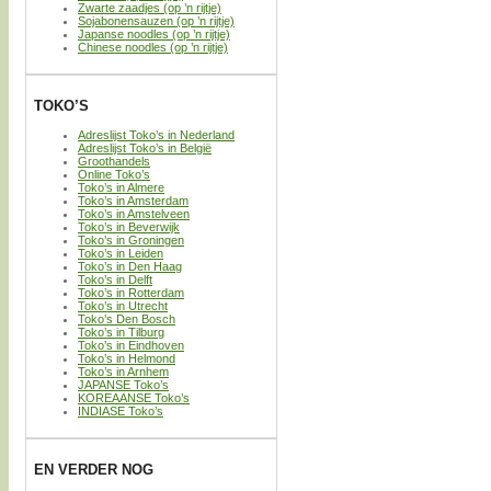
Zwarte zaadjes (op ’n rijtje)
Sojabonensauzen (op ’n rijtje)
Japanse noodles (op ’n rijtje)
Chinese noodles (op ’n rijtje)
TOKO’S
Adreslijst Toko’s in Nederland
Adreslijst Toko’s in België
Groothandels
Online Toko’s
Toko’s in Almere
Toko’s in Amsterdam
Toko’s in Amstelveen
Toko’s in Beverwijk
Toko’s in Groningen
Toko’s in Leiden
Toko’s in Den Haag
Toko’s in Delft
Toko’s in Rotterdam
Toko’s in Utrecht
Toko’s Den Bosch
Toko’s in Tilburg
Toko’s in Eindhoven
Toko’s in Helmond
Toko’s in Arnhem
JAPANSE Toko’s
KOREAANSE Toko’s
INDIASE Toko’s
EN VERDER NOG