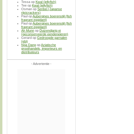
Tessa
op
Kwal (jellyfish)
Tee
op
Kwal (jellyfish)
Osman
op
Senbei (Japanse
rijstcrackers)
Paul
op
Aubergines boerenstijl (fish
fragrant eggplant)
Paul
op
Aubergines boerenstijl (fish
fragrant eggplant)
Ah Munn
op
Duizendjarig ei
(geconserveerde eendeneieren)
Gerard
op
Gedroogde garnalen
(ebi)
Nga Dang
op
Aziatische
groothandels, importeurs en
distributeurs
- Advertentie -