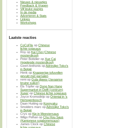
Nieuws & nieuwtjes
Feedback & Vragen
Vijf leuke quizjes
In de media
Adverteren & Stats
Linkjes
Workshops
Laatste reacties
CoCoFlix
op
Chinese
lichte sojasaus
Roy
op
Kai Choi (Chinese
mosterdkool)
Peter Bottelier
op
Xue Cai
(ingelegde mosterdkool)
Geert Anthonis
op
Adreslijst Toko’s
in België
Henk
op
Knapperige tofuvellen
gevuld met garnalen
remi
op
Gula djawa (Javaanse
bruine suiker)
Els Töpfer
op
Dong Nan Hang
Supermarket in Delft (centrum)
Xuper
op
Chinese lichte sojasaus
Joyce Kromodirijo
op
Oriental in ’s
Hertogenbosch
Daan Hutting
op
Konnyaku
Smolders marc
op
Adreslijst Toko’s
in België
Crys
op
Kip in Meestersaus
Wilgo Pelhan
op
Chu Hou Saus
(Kantonese sojabonensaus)
James Clock
op
Chinese
lichte sojasaus