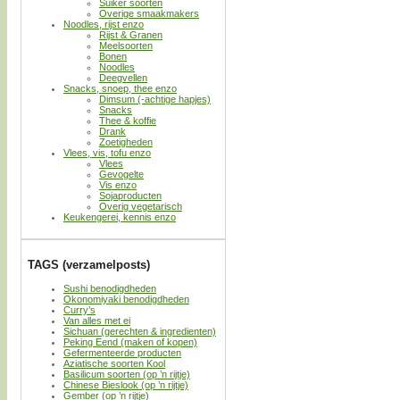
Suiker soorten
Overige smaakmakers
Noodles, rijst enzo
Rijst & Granen
Meelsoorten
Bonen
Noodles
Deegvellen
Snacks, snoep, thee enzo
Dimsum (-achtige hapjes)
Snacks
Thee & koffie
Drank
Zoetigheden
Vlees, vis, tofu enzo
Vlees
Gevogelte
Vis enzo
Sojaproducten
Overig vegetarisch
Keukengerei, kennis enzo
TAGS (verzamelposts)
Sushi benodigdheden
Okonomiyaki benodigdheden
Curry’s
Van alles met ei
Sichuan (gerechten & ingredienten)
Peking Eend (maken of kopen)
Gefermenteerde producten
Aziatische soorten Kool
Basilicum soorten (op ’n rijtje)
Chinese Bieslook (op ’n rijtje)
Gember (op ’n rijtje)