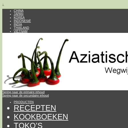
↓
CHINA
JAPAN
KOREA
INDONESIË
INDIA
THAILAND
VIETNAM
Spring naar de primaire inhoud
Spring naar de secundaire inhoud
PRODUCTEN
RECEPTEN
KOOKBOEKEN
TOKO’S