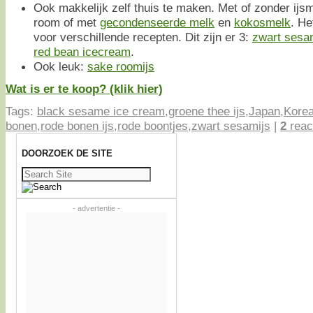
Ook makkelijk zelf thuis te maken. Met of zonder ij
room of met
gecondenseerde melk
en
kokosmelk
. He
voor verschillende recepten. Dit zijn er 3:
zwart sesa
red bean icecream
.
Ook leuk:
sake roomijs
Wat is er te koop? (klik hier)
Tags:
black sesame ice cream
,
groene thee ijs
,
Japan
,
Kore
bonen
,
rode bonen ijs
,
rode boontjes
,
zwart sesamijs
|
2
reac
DOORZOEK DE SITE
Zoeken
naar:
- advertentie -