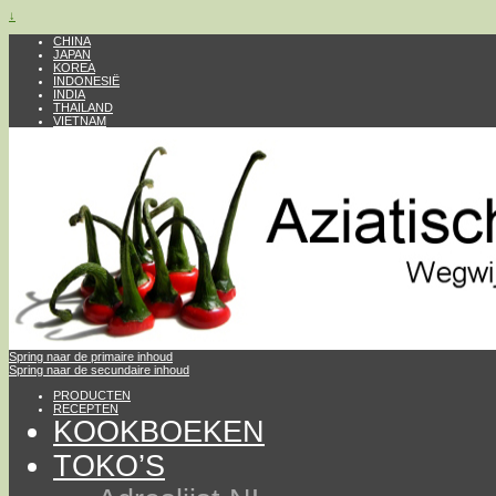
↓
CHINA
JAPAN
KOREA
INDONESIË
INDIA
THAILAND
VIETNAM
Spring naar de primaire inhoud
Spring naar de secundaire inhoud
PRODUCTEN
RECEPTEN
KOOKBOEKEN
TOKO’S