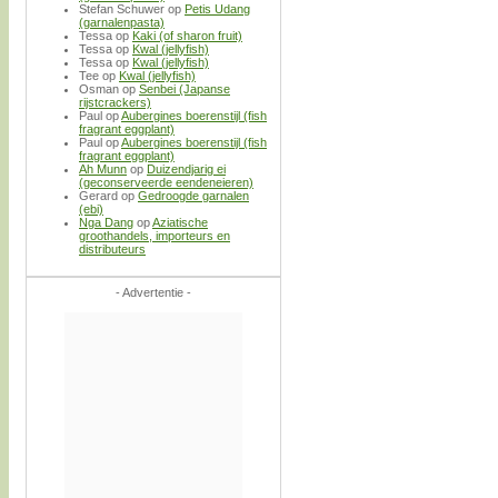
Stefan Schuwer
op
Petis Udang
(garnalenpasta)
Tessa
op
Kaki (of sharon fruit)
Tessa
op
Kwal (jellyfish)
Tessa
op
Kwal (jellyfish)
Tee
op
Kwal (jellyfish)
Osman
op
Senbei (Japanse
rijstcrackers)
Paul
op
Aubergines boerenstijl (fish
fragrant eggplant)
Paul
op
Aubergines boerenstijl (fish
fragrant eggplant)
Ah Munn
op
Duizendjarig ei
(geconserveerde eendeneieren)
Gerard
op
Gedroogde garnalen
(ebi)
Nga Dang
op
Aziatische
groothandels, importeurs en
distributeurs
- Advertentie -