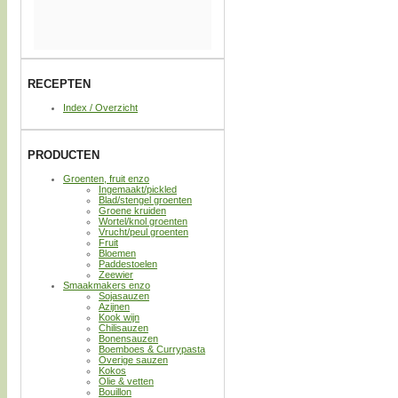
RECEPTEN
Index / Overzicht
PRODUCTEN
Groenten, fruit enzo
Ingemaakt/pickled
Blad/stengel groenten
Groene kruiden
Wortel/knol groenten
Vrucht/peul groenten
Fruit
Bloemen
Paddestoelen
Zeewier
Smaakmakers enzo
Sojasauzen
Azijnen
Kook wijn
Chilisauzen
Bonensauzen
Boemboes & Currypasta
Overige sauzen
Kokos
Olie & vetten
Bouillon