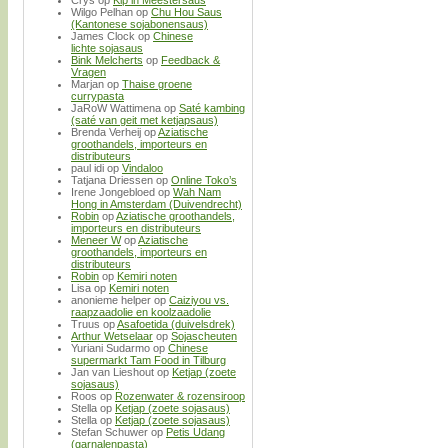
Wilgo Pelhan
op
Chu Hou Saus
(Kantonese sojabonensaus)
James Clock
op
Chinese
lichte sojasaus
Bink Melcherts
op
Feedback &
Vragen
Marjan
op
Thaise groene
currypasta
JaRoW Wattimena
op
Saté kambing
(saté van geit met ketjapsaus)
Brenda Verheij
op
Aziatische
groothandels, importeurs en
distributeurs
paul idi
op
Vindaloo
Tatjana Driessen
op
Online Toko’s
Irene Jongebloed
op
Wah Nam
Hong in Amsterdam (Duivendrecht)
Robin
op
Aziatische groothandels,
importeurs en distributeurs
Meneer W
op
Aziatische
groothandels, importeurs en
distributeurs
Robin
op
Kemiri noten
Lisa
op
Kemiri noten
anonieme helper
op
Caiziyou vs.
raapzaadolie en koolzaadolie
Truus
op
Asafoetida (duivelsdrek)
Arthur Wetselaar
op
Sojascheuten
Yuriani Sudarmo
op
Chinese
supermarkt Tam Food in Tilburg
Jan van Lieshout
op
Ketjap (zoete
sojasaus)
Roos
op
Rozenwater & rozensiroop
Stella
op
Ketjap (zoete sojasaus)
Stella
op
Ketjap (zoete sojasaus)
Stefan Schuwer
op
Petis Udang
(garnalenpasta)