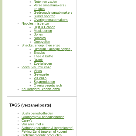
Noten en zaden
Verse smaakmakers /
kruiden
Gedroogde smaakmakers
Suiker soorten
Overige smaakmakers
Noodles, rijst enzo
Rijst & Granen
Meelsoorten
Bonen
Noodles
Deegvellen
Snacks, snoep, thee enzo
Dimsum (-achtige hapjes)
Snacks
Thee & koffie
Drank
Zoetigheden
Vlees, vis, tofu enzo
Vlees
Gevogelte
Vis enzo
Sojaproducten
Overig vegetarisch
Keukengerei, kennis enzo
TAGS (verzamelposts)
Sushi benodigdheden
Okonomiyaki benodigdheden
Curry’s
Van alles met ei
Sichuan (gerechten & ingredienten)
Peking Eend (maken of kopen)
Gefermenteerde producten