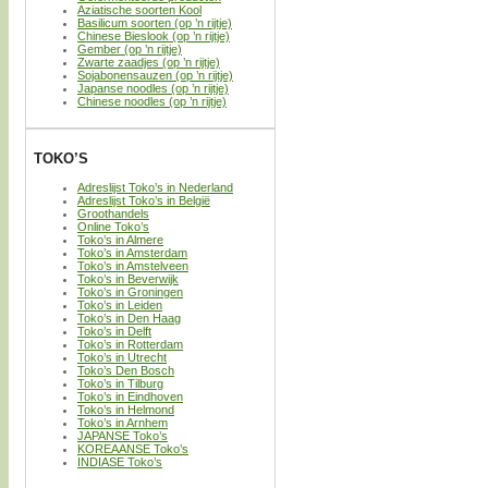
Aziatische soorten Kool
Basilicum soorten (op ’n rijtje)
Chinese Bieslook (op ’n rijtje)
Gember (op ’n rijtje)
Zwarte zaadjes (op ’n rijtje)
Sojabonensauzen (op ’n rijtje)
Japanse noodles (op ’n rijtje)
Chinese noodles (op ’n rijtje)
TOKO’S
Adreslijst Toko’s in Nederland
Adreslijst Toko’s in België
Groothandels
Online Toko’s
Toko’s in Almere
Toko’s in Amsterdam
Toko’s in Amstelveen
Toko’s in Beverwijk
Toko’s in Groningen
Toko’s in Leiden
Toko’s in Den Haag
Toko’s in Delft
Toko’s in Rotterdam
Toko’s in Utrecht
Toko’s Den Bosch
Toko’s in Tilburg
Toko’s in Eindhoven
Toko’s in Helmond
Toko’s in Arnhem
JAPANSE Toko’s
KOREAANSE Toko’s
INDIASE Toko’s