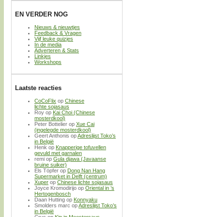
EN VERDER NOG
Nieuws & nieuwtjes
Feedback & Vragen
Vijf leuke quizjes
In de media
Adverteren & Stats
Linkjes
Workshops
Laatste reacties
CoCoFlix
op
Chinese
lichte sojasaus
Roy
op
Kai Choi (Chinese
mosterdkool)
Peter Bottelier
op
Xue Cai
(ingelegde mosterdkool)
Geert Anthonis
op
Adreslijst Toko’s
in België
Henk
op
Knapperige tofuvellen
gevuld met garnalen
remi
op
Gula djawa (Javaanse
bruine suiker)
Els Töpfer
op
Dong Nan Hang
Supermarket in Delft (centrum)
Xuper
op
Chinese lichte sojasaus
Joyce Kromodirijo
op
Oriental in ’s
Hertogenbosch
Daan Hutting
op
Konnyaku
Smolders marc
op
Adreslijst Toko’s
in België
Crys
op
Kip in Meestersaus