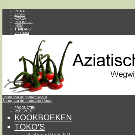
↓
CHINA
JAPAN
KOREA
INDONESIË
INDIA
THAILAND
VIETNAM
Spring naar de primaire inhoud
Spring naar de secundaire inhoud
PRODUCTEN
RECEPTEN
KOOKBOEKEN
TOKO’S