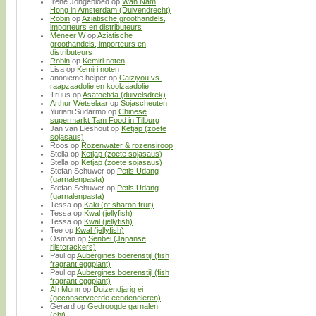
Irene Jongebloed
op
Wah Nam
Hong in Amsterdam (Duivendrecht)
Robin
op
Aziatische groothandels,
importeurs en distributeurs
Meneer W
op
Aziatische
groothandels, importeurs en
distributeurs
Robin
op
Kemiri noten
Lisa
op
Kemiri noten
anonieme helper
op
Caiziyou vs.
raapzaadolie en koolzaadolie
Truus
op
Asafoetida (duivelsdrek)
Arthur Wetselaar
op
Sojascheuten
Yuriani Sudarmo
op
Chinese
supermarkt Tam Food in Tilburg
Jan van Lieshout
op
Ketjap (zoete
sojasaus)
Roos
op
Rozenwater & rozensiroop
Stella
op
Ketjap (zoete sojasaus)
Stella
op
Ketjap (zoete sojasaus)
Stefan Schuwer
op
Petis Udang
(garnalenpasta)
Stefan Schuwer
op
Petis Udang
(garnalenpasta)
Tessa
op
Kaki (of sharon fruit)
Tessa
op
Kwal (jellyfish)
Tessa
op
Kwal (jellyfish)
Tee
op
Kwal (jellyfish)
Osman
op
Senbei (Japanse
rijstcrackers)
Paul
op
Aubergines boerenstijl (fish
fragrant eggplant)
Paul
op
Aubergines boerenstijl (fish
fragrant eggplant)
Ah Munn
op
Duizendjarig ei
(geconserveerde eendeneieren)
Gerard
op
Gedroogde garnalen
(ebi)