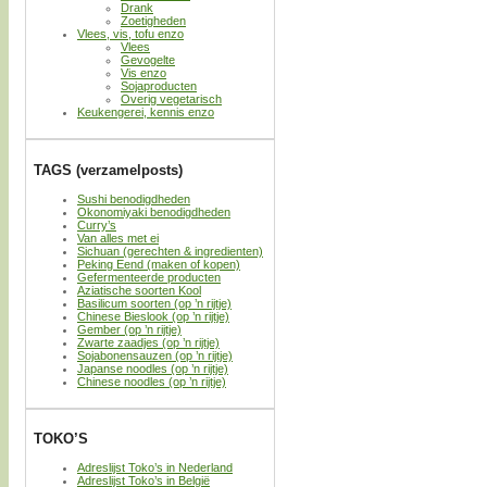
Drank
Zoetigheden
Vlees, vis, tofu enzo
Vlees
Gevogelte
Vis enzo
Sojaproducten
Overig vegetarisch
Keukengerei, kennis enzo
TAGS (verzamelposts)
Sushi benodigdheden
Okonomiyaki benodigdheden
Curry’s
Van alles met ei
Sichuan (gerechten & ingredienten)
Peking Eend (maken of kopen)
Gefermenteerde producten
Aziatische soorten Kool
Basilicum soorten (op ’n rijtje)
Chinese Bieslook (op ’n rijtje)
Gember (op ’n rijtje)
Zwarte zaadjes (op ’n rijtje)
Sojabonensauzen (op ’n rijtje)
Japanse noodles (op ’n rijtje)
Chinese noodles (op ’n rijtje)
TOKO’S
Adreslijst Toko’s in Nederland
Adreslijst Toko’s in België