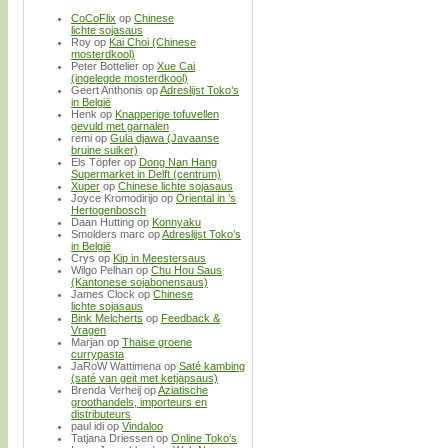
CoCoFlix
op
Chinese
lichte sojasaus
Roy
op
Kai Choi (Chinese
mosterdkool)
Peter Bottelier
op
Xue Cai
(ingelegde mosterdkool)
Geert Anthonis
op
Adreslijst Toko’s
in België
Henk
op
Knapperige tofuvellen
gevuld met garnalen
remi
op
Gula djawa (Javaanse
bruine suiker)
Els Töpfer
op
Dong Nan Hang
Supermarket in Delft (centrum)
Xuper
op
Chinese lichte sojasaus
Joyce Kromodirijo
op
Oriental in ’s
Hertogenbosch
Daan Hutting
op
Konnyaku
Smolders marc
op
Adreslijst Toko’s
in België
Crys
op
Kip in Meestersaus
Wilgo Pelhan
op
Chu Hou Saus
(Kantonese sojabonensaus)
James Clock
op
Chinese
lichte sojasaus
Bink Melcherts
op
Feedback &
Vragen
Marjan
op
Thaise groene
currypasta
JaRoW Wattimena
op
Saté kambing
(saté van geit met ketjapsaus)
Brenda Verheij
op
Aziatische
groothandels, importeurs en
distributeurs
paul idi
op
Vindaloo
Tatjana Driessen
op
Online Toko’s