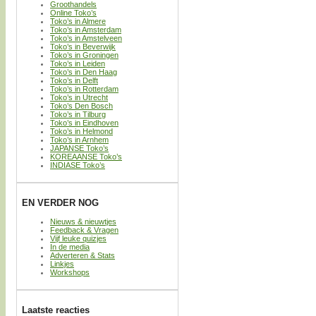
Groothandels
Online Toko’s
Toko’s in Almere
Toko’s in Amsterdam
Toko’s in Amstelveen
Toko’s in Beverwijk
Toko’s in Groningen
Toko’s in Leiden
Toko’s in Den Haag
Toko’s in Delft
Toko’s in Rotterdam
Toko’s in Utrecht
Toko’s Den Bosch
Toko’s in Tilburg
Toko’s in Eindhoven
Toko’s in Helmond
Toko’s in Arnhem
JAPANSE Toko’s
KOREAANSE Toko’s
INDIASE Toko’s
EN VERDER NOG
Nieuws & nieuwtjes
Feedback & Vragen
Vijf leuke quizjes
In de media
Adverteren & Stats
Linkjes
Workshops
Laatste reacties