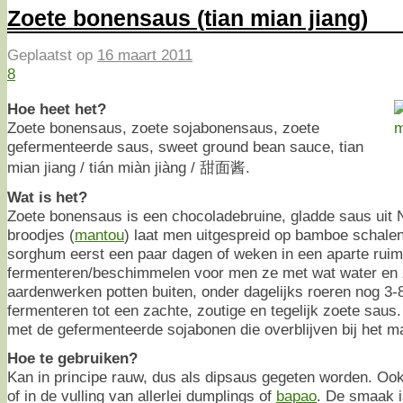
Zoete bonensaus (tian mian jiang)
Geplaatst op
16 maart 2011
8
Hoe heet het?
Zoete bonensaus, zoete sojabonensaus, zoete
gefermenteerde saus, sweet ground bean sauce, tian
mian jiang / tián miàn jiàng / 甜面酱.
Wat is het?
Zoete bonensaus is een chocoladebruine, gladde saus uit
broodjes (
mantou
) laat men uitgespreid op bamboe schalen
sorghum eerst een paar dagen of weken in een aparte ruim
fermenteren/beschimmelen voor men ze met wat water en z
aardenwerken potten buiten, onder dagelijks roeren nog 3-
fermenteren tot een zachte, zoutige en tegelijk zoete sau
met de gefermenteerde sojabonen die overblijven bij het 
Hoe te gebruiken?
Kan in principe rauw, dus als dipsaus gegeten worden. Ook
of in de vulling van allerlei dumplings of
bapao
. De smaak is