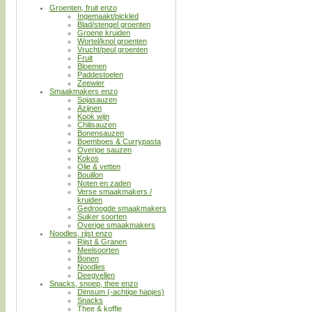
Groenten, fruit enzo
Ingemaakt/pickled
Blad/stengel groenten
Groene kruiden
Wortel/knol groenten
Vrucht/peul groenten
Fruit
Bloemen
Paddestoelen
Zeewier
Smaakmakers enzo
Sojasauzen
Azijnen
Kook wijn
Chilisauzen
Bonensauzen
Boemboes & Currypasta
Overige sauzen
Kokos
Olie & vetten
Bouillon
Noten en zaden
Verse smaakmakers /
kruiden
Gedroogde smaakmakers
Suiker soorten
Overige smaakmakers
Noodles, rijst enzo
Rijst & Granen
Meelsoorten
Bonen
Noodles
Deegvellen
Snacks, snoep, thee enzo
Dimsum (-achtige hapjes)
Snacks
Thee & koffie