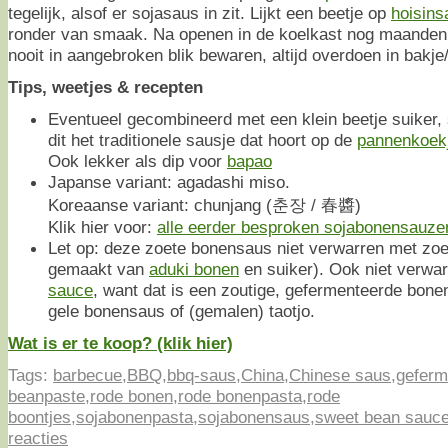
tegelijk, alsof er sojasaus in zit. Lijkt een beetje op
hoisins
ronder van smaak. Na openen in de koelkast nog maanden
nooit in aangebroken blik bewaren, altijd overdoen in bakje
Tips, weetjes & recepten
Eventueel gecombineerd met een klein beetje suiker, s
dit het traditionele sausje dat hoort op de
pannenkoek
Ook lekker als dip voor
bapao
Japanse variant: agadashi miso.
Koreaanse variant: chunjang (춘장 / 春醬)
Klik hier voor:
alle eerder besproken sojabonensauzen 
Let op: deze zoete bonensaus niet verwarren met zo
gemaakt van
aduki bonen
en suiker). Ook niet verwa
sauce
, want dat is een zoutige, gefermenteerde bone
gele bonensaus of (gemalen) taotjo.
Wat is er te koop? (klik hier)
Tags:
barbecue
,
BBQ
,
bbq-saus
,
China
,
Chinese saus
,
geferm
beanpaste
,
rode bonen
,
rode bonenpasta
,
rode
boontjes
,
sojabonenpasta
,
sojabonensaus
,
sweet bean sauc
reacties