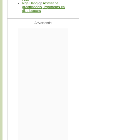
Nga Dang
op
Aziatische
groothandels, importeurs en
distributeurs
- Advertentie -