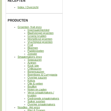
RECEPTEN
Index / Overzicht
PRODUCTEN
Groenten, fruit enzo
Ingemaakt/pickled
Blad/stengel groenten
Groene kruiden
Wortel/knol groenten
Vrucht/peul groenten
Fruit
Bloemen
Paddestoelen
Zeewier
Smaakmakers enzo
Sojasauzen
Azijnen
Kook wijn
Chilisauzen
Bonensauzen
Boemboes & Currypasta
Overige sauzen
Kokos
Olie & vetten
Bouillon
Noten en zaden
Verse smaakmakers /
kruiden
Gedroogde smaakmakers
Suiker soorten
Overige smaakmakers
Noodles, rijst enzo
Rijst & Granen