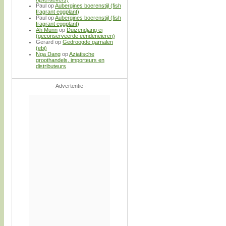
Paul
op
Aubergines boerenstijl (fish
fragrant eggplant)
Paul
op
Aubergines boerenstijl (fish
fragrant eggplant)
Ah Munn
op
Duizendjarig ei
(geconserveerde eendeneieren)
Gerard
op
Gedroogde garnalen
(ebi)
Nga Dang
op
Aziatische
groothandels, importeurs en
distributeurs
- Advertentie -