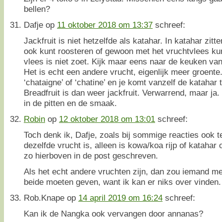
bellen?
Dafje
op
11 oktober 2018 om 13:37
schreef:
Jackfruit is niet hetzelfde als katahar. In katahar zitt
ook kunt roosteren of gewoon met het vruchtvlees ku
vlees is niet zoet. Kijk maar eens naar de keuken v
Het is echt een andere vrucht, eigenlijk meer groent
‘chataigne’ of ‘chatine’ en je komt vanzelf de katahar 
Breadfruit is dan weer jackfruit. Verwarrend, maar ja.
in de pitten en de smaak.
Robin
op
12 oktober 2018 om 13:01
schreef:
Toch denk ik, Dafje, zoals bij sommige reacties ook te
dezelfde vrucht is, alleen is kowa/koa rijp of katahar 
zo hierboven in de post geschreven.
Als het echt andere vruchten zijn, dan zou iemand m
beide moeten geven, want ik kan er niks over vinden.
Rob.Knape
op
14 april 2019 om 16:24
schreef:
Kan ik de Nangka ook vervangen door annanas?