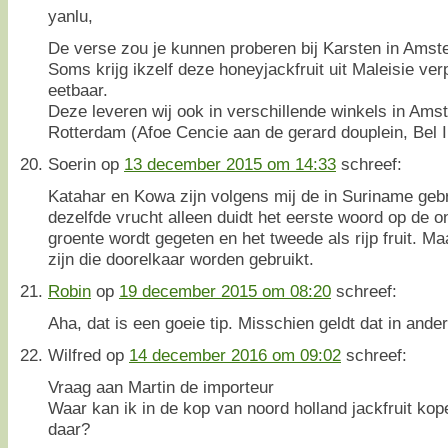
yanlu,
De verse zou je kunnen proberen bij Karsten in Ams
Soms krijg ikzelf deze honeyjackfruit uit Maleisie verp
eetbaar.
Deze leveren wij ook in verschillende winkels in Am
Rotterdam (Afoe Cencie aan de gerard douplein, Bel 
Soerin
op
13 december 2015 om 14:33
schreef:
Katahar en Kowa zijn volgens mij de in Suriname geb
dezelfde vrucht alleen duidt het eerste woord op de on
groente wordt gegeten en het tweede als rijp fruit. M
zijn die doorelkaar worden gebruikt.
Robin
op
19 december 2015 om 08:20
schreef:
Aha, dat is een goeie tip. Misschien geldt dat in ande
Wilfred
op
14 december 2016 om 09:02
schreef:
Vraag aan Martin de importeur
Waar kan ik in de kop van noord holland jackfruit ko
daar?