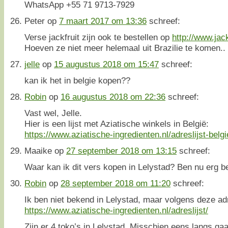
WhatsApp +55 71 9713-7929
Peter
op
7 maart 2017 om 13:36
schreef:
Verse jackfruit zijn ook te bestellen op
http://www.jac
Hoeven ze niet meer helemaal uit Brazilie te komen.. 
jelle
op
15 augustus 2018 om 15:47
schreef:
kan ik het in belgie kopen??
Robin
op
16 augustus 2018 om 22:36
schreef:
Vast wel, Jelle.
Hier is een lijst met Aziatische winkels in België:
https://www.aziatische-ingredienten.nl/adreslijst-belgi
Maaike
op
27 september 2018 om 13:15
schreef:
Waar kan ik dit vers kopen in Lelystad? Ben nu erg b
Robin
op
28 september 2018 om 11:20
schreef:
Ik ben niet bekend in Lelystad, maar volgens deze adr
https://www.aziatische-ingredienten.nl/adreslijst/
Zijn er 4 toko’s in Lelystad. Misschien eens langs ga