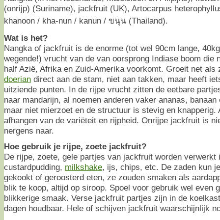
(onrijp) (Suriname), jackfruit (UK), Artocarpus heterophyllu
khanoon / kha-nun / kanun / ขนุน (Thailand).
Wat is het?
Nangka of jackfruit is de enorme (tot wel 90cm lange, 40kg
wegende!) vrucht van de van oorsprong Indiase boom die n
half Azië, Afrika en Zuid-Amerika voorkomt. Groeit net als 
doerian
direct aan de stam, niet aan takken, maar heeft iet
uitziende punten. In de rijpe vrucht zitten de eetbare partj
naar mandarijn, al noemen anderen vaker ananas, banaan 
maar niet mierzoet en de structuur is stevig en knapperig. 
afhangen van de variëteit en rijpheid. Onrijpe jackfruit is n
nergens naar.
Hoe gebruik je rijpe, zoete jackfruit?
De rijpe, zoete, gele partjes van jackfruit worden verwerkt
custardpudding,
milkshake
, ijs, chips, etc. De zaden kun j
gekookt of geroosterd eten, ze zouden smaken als aardappel
blik te koop, altijd op siroop. Spoel voor gebruik wel even 
blikkerige smaak. Verse jackfruit partjes zijn in de koelkas
dagen houdbaar. Hele of schijven jackfruit waarschijnlijk n