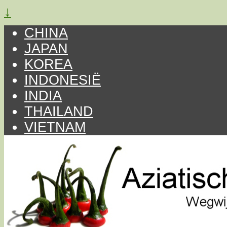
↓
CHINA
JAPAN
KOREA
INDONESIË
INDIA
THAILAND
VIETNAM