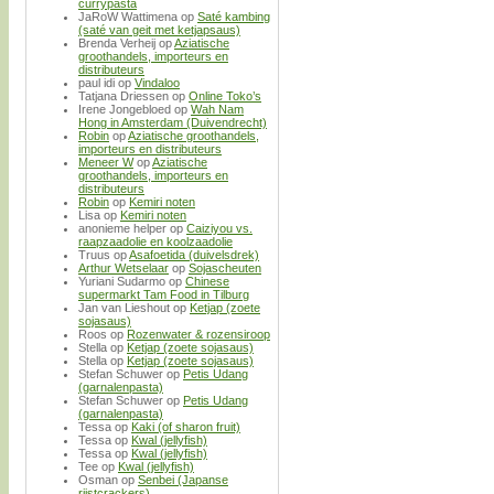
currypasta
JaRoW Wattimena
op
Saté kambing
(saté van geit met ketjapsaus)
Brenda Verheij
op
Aziatische
groothandels, importeurs en
distributeurs
paul idi
op
Vindaloo
Tatjana Driessen
op
Online Toko’s
Irene Jongebloed
op
Wah Nam
Hong in Amsterdam (Duivendrecht)
Robin
op
Aziatische groothandels,
importeurs en distributeurs
Meneer W
op
Aziatische
groothandels, importeurs en
distributeurs
Robin
op
Kemiri noten
Lisa
op
Kemiri noten
anonieme helper
op
Caiziyou vs.
raapzaadolie en koolzaadolie
Truus
op
Asafoetida (duivelsdrek)
Arthur Wetselaar
op
Sojascheuten
Yuriani Sudarmo
op
Chinese
supermarkt Tam Food in Tilburg
Jan van Lieshout
op
Ketjap (zoete
sojasaus)
Roos
op
Rozenwater & rozensiroop
Stella
op
Ketjap (zoete sojasaus)
Stella
op
Ketjap (zoete sojasaus)
Stefan Schuwer
op
Petis Udang
(garnalenpasta)
Stefan Schuwer
op
Petis Udang
(garnalenpasta)
Tessa
op
Kaki (of sharon fruit)
Tessa
op
Kwal (jellyfish)
Tessa
op
Kwal (jellyfish)
Tee
op
Kwal (jellyfish)
Osman
op
Senbei (Japanse
rijstcrackers)