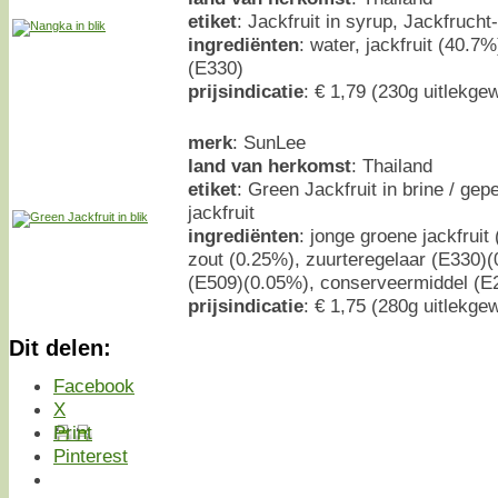
etiket
: Jackfruit in syrup, Jackfruch
ingrediënten
: water, jackfruit (40.7%
(E330)
prijsindicatie
: € 1,79 (230g uitlekgew
merk
: SunLee
land van herkomst
: Thailand
etiket
: Green Jackfruit in brine / ge
jackfruit
ingrediënten
: jonge groene jackfruit
zout (0.25%), zuurteregelaar (E330)(
(E509)(0.05%), conserveermiddel (E
prijsindicatie
: € 1,75 (280g uitlekgew
Dit delen:
Facebook
X
Print
Pinterest