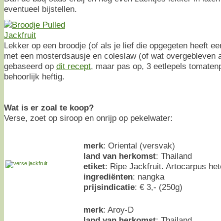
eventueel bijstellen.
Lekker op een broodje (of als je lief die opgegeten heeft 
met een mosterdsausje en coleslaw (of wat overgebleven an
gebaseerd op
dit recept
, maar pas op, 3 eetlepels tomatenpa
behoorlijk heftig.
Wat is er zoal te koop?
Verse, zoet op siroop en onrijp op pekelwater:
merk
: Oriental (versvak)
land van herkomst
: Thailand
etiket
: Ripe Jackfruit. Artocarpus he
ingrediënten
: nangka
prijsindicatie
: € 3,- (250g)
merk
: Aroy-D
land van herkomst
: Thailand