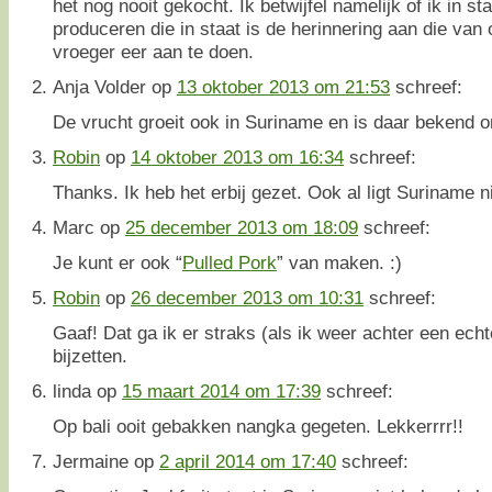
het nog nooit gekocht. Ik betwijfel namelijk of ik in s
produceren die in staat is de herinnering aan die va
vroeger eer aan te doen.
Anja Volder
op
13 oktober 2013 om 21:53
schreef:
De vrucht groeit ook in Suriname en is daar bekend 
Robin
op
14 oktober 2013 om 16:34
schreef:
Thanks. Ik heb het erbij gezet. Ook al ligt Suriname nie
Marc
op
25 december 2013 om 18:09
schreef:
Je kunt er ook “
Pulled Pork
” van maken. :)
Robin
op
26 december 2013 om 10:31
schreef:
Gaaf! Dat ga ik er straks (als ik weer achter een echt
bijzetten.
linda
op
15 maart 2014 om 17:39
schreef:
Op bali ooit gebakken nangka gegeten. Lekkerrrr!!
Jermaine
op
2 april 2014 om 17:40
schreef: