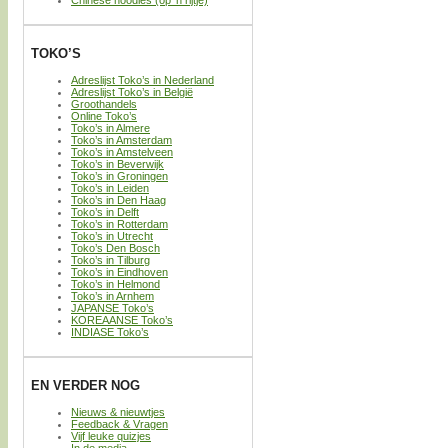
Chinese noodles (op ’n rijtje)
TOKO’S
Adreslijst Toko’s in Nederland
Adreslijst Toko’s in België
Groothandels
Online Toko’s
Toko’s in Almere
Toko’s in Amsterdam
Toko’s in Amstelveen
Toko’s in Beverwijk
Toko’s in Groningen
Toko’s in Leiden
Toko’s in Den Haag
Toko’s in Delft
Toko’s in Rotterdam
Toko’s in Utrecht
Toko’s Den Bosch
Toko’s in Tilburg
Toko’s in Eindhoven
Toko’s in Helmond
Toko’s in Arnhem
JAPANSE Toko’s
KOREAANSE Toko’s
INDIASE Toko’s
EN VERDER NOG
Nieuws & nieuwtjes
Feedback & Vragen
Vijf leuke quizjes
In de media