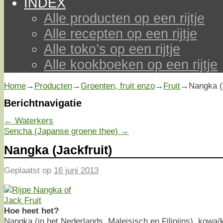
INDEX
Alle producten op een rijtje
Alle recepten op een rijtje
Alle toko’s op een rijtje
Alle kookboeken op een rijtje
Home
→
Producten
→
Groenten, fruit enzo
→
Fruit
→
Nangka (
Berichtnavigatie
←
Waterkers
Sencha (Japanse groene thee)
→
Nangka (Jackfruit)
Geplaatst op
16 juni 2013
Hoe heet het?
Nangka (in het Nederlands, Maleisisch en Filipijns), kowa/k