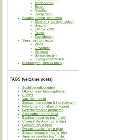
Meelsoorten
Bonen
Noodles
Deegvellen
Snacks, snoep, thee enzo
Dimsum (-achtige hapjes)
Snacks
Thee & koffie
Drank
Zoetigheden
Vlees, vis, tofu enzo
Vlees
Gevogelte
Vis enzo
Sojaproducten
Overig vegetarisch
Keukengerei, kennis enzo
TAGS (verzamelposts)
Sushi benodigdheden
Okonomiyaki benodigdheden
Curry’s
Van alles met ei
Sichuan (gerechten & ingredienten)
Peking Eend (maken of kopen)
Gefermenteerde producten
Aziatische soorten Kool
Basilicum soorten (op ’n rijtje)
Chinese Bieslook (op ’n rijtje)
Gember (op ’n rijtje)
Zwarte zaadjes (op ’n rijtje)
Sojabonensauzen (op ’n rijtje)
Japanse noodles (op ’n rijtje)