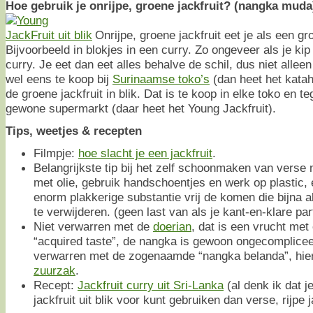
Hoe gebruik je onrijpe, groene jackfruit? (nangka muda
Onrijpe, groene jackfruit eet je als een gr
Bijvoorbeeld in blokjes in een curry. Zo ongeveer als je ki
curry. Je eet dan eet alles behalve de schil, dus niet alleen
wel eens te koop bij
Surinaamse toko’s
(dan heet het katah
de groene jackfruit in blik. Dat is te koop in elke toko en 
gewone supermarkt (daar heet het Young Jackfruit).
Tips, weetjes & recepten
Filmpje:
hoe slacht je een jackfruit
.
Belangrijkste tip bij het zelf schoonmaken van verse
met olie, gebruik handschoentjes en werk op plastic, 
enorm plakkerige substantie vrij de komen die bijna a
te verwijderen. (geen last van als je kant-en-klare par
Niet verwarren met de
doerian
, dat is een vrucht me
“acquired taste”, de nangka is gewoon ongecomplicee
verwarren met de zogenaamde “nangka belanda”, hie
zuurzak
.
Recept:
Jackfruit curry uit Sri-Lanka
(al denk ik dat j
jackfruit uit blik voor kunt gebruiken dan verse, rijpe j