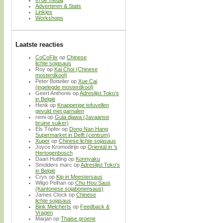
Adverteren & Stats
Linkjes
Workshops
Laatste reacties
CoCoFlix
op
Chinese
lichte sojasaus
Roy
op
Kai Choi (Chinese
mosterdkool)
Peter Bottelier
op
Xue Cai
(ingelegde mosterdkool)
Geert Anthonis
op
Adreslijst Toko’s
in België
Henk
op
Knapperige tofuvellen
gevuld met garnalen
remi
op
Gula djawa (Javaanse
bruine suiker)
Els Töpfer
op
Dong Nan Hang
Supermarket in Delft (centrum)
Xuper
op
Chinese lichte sojasaus
Joyce Kromodirijo
op
Oriental in ’s
Hertogenbosch
Daan Hutting
op
Konnyaku
Smolders marc
op
Adreslijst Toko’s
in België
Crys
op
Kip in Meestersaus
Wilgo Pelhan
op
Chu Hou Saus
(Kantonese sojabonensaus)
James Clock
op
Chinese
lichte sojasaus
Bink Melcherts
op
Feedback &
Vragen
Marjan
op
Thaise groene