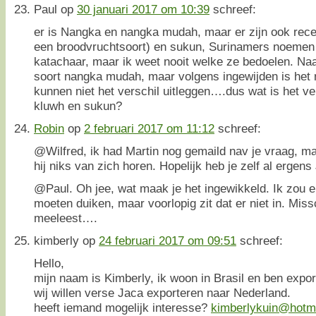
Paul
op
30 januari 2017 om 10:39
schreef:
er is Nangka en nangka mudah, maar er zijn ook rece
een broodvruchtsoort) en sukun, Surinamers noemen
katachaar, maar ik weet nooit welke ze bedoelen. Naa
soort nangka mudah, maar volgens ingewijden is het n
kunnen niet het verschil uitleggen….dus wat is het v
kluwh en sukun?
Robin
op
2 februari 2017 om 11:12
schreef:
@Wilfred, ik had Martin nog gemaild nav je vraag, m
hij niks van zich horen. Hopelijk heb je zelf al ergen
@Paul. Oh jee, wat maak je het ingewikkeld. Ik zou e
moeten duiken, maar voorlopig zit dat er niet in. Mis
meeleest….
kimberly
op
24 februari 2017 om 09:51
schreef:
Hello,
mijn naam is Kimberly, ik woon in Brasil en ben expor
wij willen verse Jaca exporteren naar Nederland.
heeft iemand mogelijk interesse?
kimberlykuin@hotm