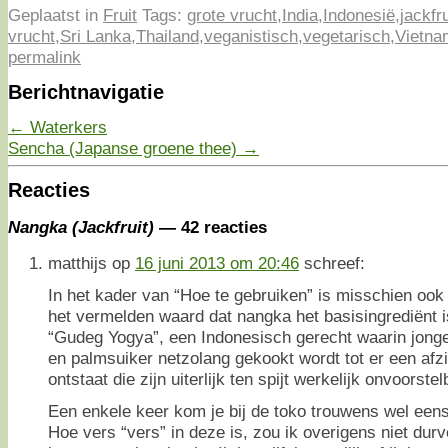
Geplaatst in
Fruit
Tags:
grote vrucht
,
India
,
Indonesië
,
jackfru
vrucht
,
Sri Lanka
,
Thailand
,
veganistisch
,
vegetarisch
,
Vietna
permalink
Berichtnavigatie
←
Waterkers
Sencha (Japanse groene thee)
→
Reacties
Nangka (Jackfruit)
— 42 reacties
matthijs
op
16 juni 2013 om 20:46
schreef:
In het kader van “Hoe te gebruiken” is misschien ook
het vermelden waard dat nangka het basisingrediënt i
“Gudeg Yogya”, een Indonesisch gerecht waarin jon
en palmsuiker netzolang gekookt wordt tot er een afzi
ontstaat die zijn uiterlijk ten spijt werkelijk onvoorstel
Een enkele keer kom je bij de toko trouwens wel een
Hoe vers “vers” in deze is, zou ik overigens niet dur