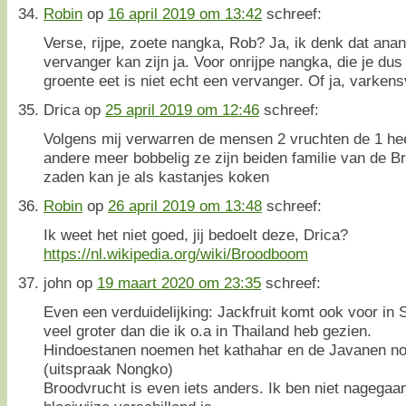
Robin
op
16 april 2019 om 13:42
schreef:
Verse, rijpe, zoete nangka, Rob? Ja, ik denk dat ana
vervanger kan zijn ja. Voor onrijpe nangka, die je dus 
groente eet is niet echt een vervanger. Of ja, varkens
Drica
op
25 april 2019 om 12:46
schreef:
Volgens mij verwarren de mensen 2 vruchten de 1 hee
andere meer bobbelig ze zijn beiden familie van de
zaden kan je als kastanjes koken
Robin
op
26 april 2019 om 13:48
schreef:
Ik weet het niet goed, jij bedoelt deze, Drica?
https://nl.wikipedia.org/wiki/Broodboom
john
op
19 maart 2020 om 23:35
schreef:
Even een verduidelijking: Jackfruit komt ook voor in 
veel groter dan die ik o.a in Thailand heb gezien.
Hindoestanen noemen het kathahar en de Javanen n
(uitspraak Nongko)
Broodvrucht is even iets anders. Ik ben niet nagegaan 