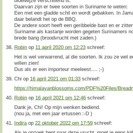
bloeiwijze verschillend is.
Daarvan zijn er twee soorten in Suriname te weten:
Een met een gladde schil en wordt gebakken. In Jamai
daar belandt het op de BBQ.
De andere soort heeft een geribbelde bast en er zitten
Suriname als kastanje worden gegeten Surinamers no
brede bang (broodvrucht met zaden.)
Robin
op
11 april 2020 om 12:23
schreef:
Het is wel verwarrend, al die soorten. Ik zou ze wel 
willen zien!
Dus als er een importeur meeleest…. ;-)
Chi
op
16 april 2021 om 01:33
schreef:
https://himalayanblossoms.com/PDF%20Files/Breadnu
Robin
op
16 april 2021 om 12:46
schreef:
Dank je, Chi! Op mijn wenken bediend.
(nou ja, met een jaar ertussen :-D )
Indira
op
22 oktober 2022 om 17:59
schreef:
Als je opzoek bent naar deze vrucht, moet je eens kijke