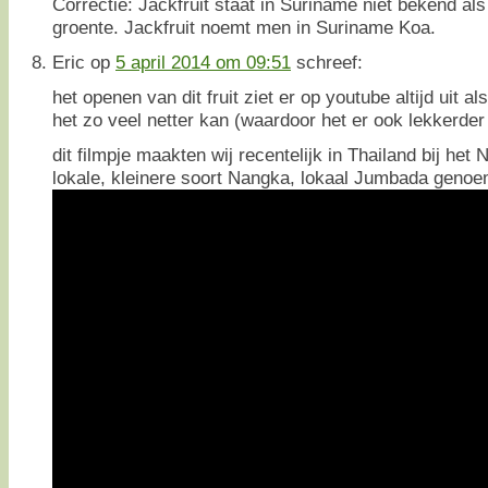
Correctie: Jackfruit staat in Suriname niet bekend als
groente. Jackfruit noemt men in Suriname Koa.
Eric
op
5 april 2014 om 09:51
schreef:
het openen van dit fruit ziet er op youtube altijd uit al
het zo veel netter kan (waardoor het er ook lekkerder u
dit filmpje maakten wij recentelijk in Thailand bij h
lokale, kleinere soort Nangka, lokaal Jumbada genoe