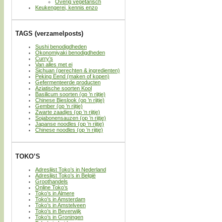
Overig vegetarisch
Keukengerei, kennis enzo
TAGS (verzamelposts)
Sushi benodigdheden
Okonomiyaki benodigdheden
Curry’s
Van alles met ei
Sichuan (gerechten & ingredienten)
Peking Eend (maken of kopen)
Gefermenteerde producten
Aziatische soorten Kool
Basilicum soorten (op ’n rijtje)
Chinese Bieslook (op ’n rijtje)
Gember (op ’n rijtje)
Zwarte zaadjes (op ’n rijtje)
Sojabonensauzen (op ’n rijtje)
Japanse noodles (op ’n rijtje)
Chinese noodles (op ’n rijtje)
TOKO’S
Adreslijst Toko’s in Nederland
Adreslijst Toko’s in België
Groothandels
Online Toko’s
Toko’s in Almere
Toko’s in Amsterdam
Toko’s in Amstelveen
Toko’s in Beverwijk
Toko’s in Groningen