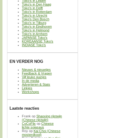
Toko’s in Leiden
Toko’s in Den Haag
Toko’s in Delft
Toko’s in Rotterdam
Toko’s in Utrecht
Toko’s Den Bosch
Toko’s in Tilburg
Toko’s in Eindhoven
Toko’s in Helmond
Toko’s in Arnhem
JAPANSE Toko’s
KOREAANSE Toko’s
INDIASE Toko’s
EN VERDER NOG
Nieuws & nieuwtjes
Feedback & Vragen
Vijf leuke quizjes
In de media
Adverteren & Stats
Linkjes
Workshops
Laatste reacties
Frank
op
Shaoxing rijstwijn
(Chinese rijstwijn)
CoCoFlix
op
Chinese
lichte sojasaus
Roy
op
Kai Choi (Chinese
mosterdkool)