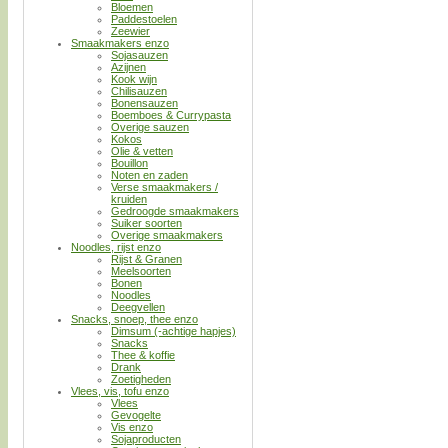
Bloemen
Paddestoelen
Zeewier
Smaakmakers enzo
Sojasauzen
Azijnen
Kook wijn
Chilisauzen
Bonensauzen
Boemboes & Currypasta
Overige sauzen
Kokos
Olie & vetten
Bouillon
Noten en zaden
Verse smaakmakers /
kruiden
Gedroogde smaakmakers
Suiker soorten
Overige smaakmakers
Noodles, rijst enzo
Rijst & Granen
Meelsoorten
Bonen
Noodles
Deegvellen
Snacks, snoep, thee enzo
Dimsum (-achtige hapjes)
Snacks
Thee & koffie
Drank
Zoetigheden
Vlees, vis, tofu enzo
Vlees
Gevogelte
Vis enzo
Sojaproducten