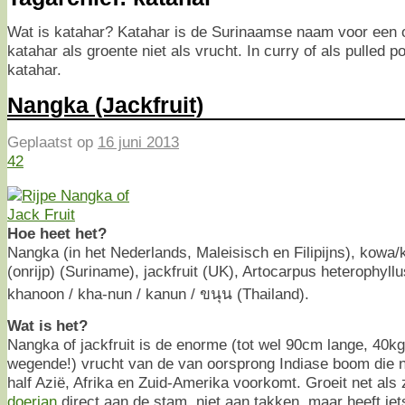
Wat is katahar? Katahar is de Surinaamse naam voor een on
katahar als groente niet als vrucht. In curry of als pulled p
katahar.
Nangka (Jackfruit)
Geplaatst op
16 juni 2013
42
Hoe heet het?
Nangka (in het Nederlands, Maleisisch en Filipijns), kowa/k
(onrijp) (Suriname), jackfruit (UK), Artocarpus heterophyllu
khanoon / kha-nun / kanun / ขนุน (Thailand).
Wat is het?
Nangka of jackfruit is de enorme (tot wel 90cm lange, 40kg
wegende!) vrucht van de van oorsprong Indiase boom die n
half Azië, Afrika en Zuid-Amerika voorkomt. Groeit net als 
doerian
direct aan de stam, niet aan takken, maar heeft iet