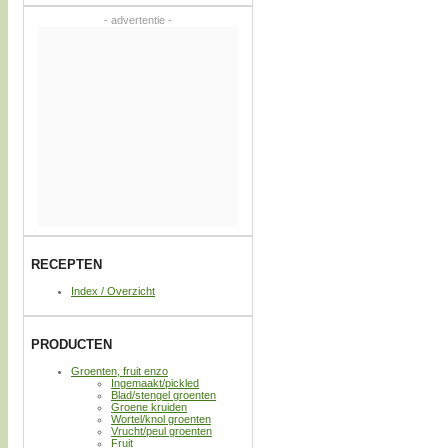
- advertentie -
RECEPTEN
Index / Overzicht
PRODUCTEN
Groenten, fruit enzo
Ingemaakt/pickled
Blad/stengel groenten
Groene kruiden
Wortel/knol groenten
Vrucht/peul groenten
Fruit