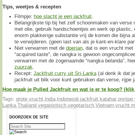
Tips, weetjes & recepten
Filmpje:
hoe slacht je een jackfruit
.
Belangrijkste tip bij het zelf schoonmaken van verse
met olie, gebruik handschoentjes en werk op plastic, 
enorm plakkerige substantie vrij de komen die bijna a
te verwijderen. (geen last van als je kant-en-klare par
Niet verwarren met de
doerian
, dat is een vrucht me
“acquired taste”, de nangka is gewoon ongecomplicee
verwarren met de zogenaamde “nangka belanda”, hie
zuurzak
.
Recept:
Jackfruit curry uit Sri-Lanka
(al denk ik dat j
jackfruit uit blik voor kunt gebruiken dan verse, rijpe j
Hoe maak je Pulled Jackfruit en wat is er te koop? (klik
Tags:
grote vrucht
,
India
,
Indonesië
,
jackfruit
,
katahar
,
onrijpe
Lanka
,
Thailand
,
veganistisch
,
vegetarisch
,
Vietnam
,
vrucht m
DOORZOEK DE SITE
Zoeken
naar: