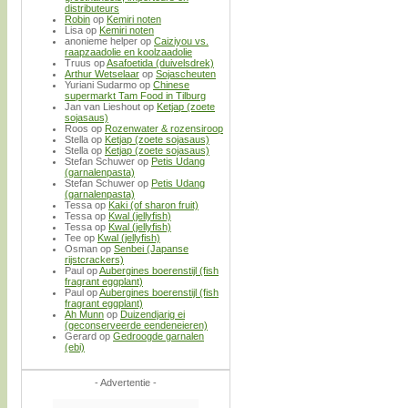
distributeurs
Robin
op
Kemiri noten
Lisa
op
Kemiri noten
anonieme helper
op
Caiziyou vs.
raapzaadolie en koolzaadolie
Truus
op
Asafoetida (duivelsdrek)
Arthur Wetselaar
op
Sojascheuten
Yuriani Sudarmo
op
Chinese
supermarkt Tam Food in Tilburg
Jan van Lieshout
op
Ketjap (zoete
sojasaus)
Roos
op
Rozenwater & rozensiroop
Stella
op
Ketjap (zoete sojasaus)
Stella
op
Ketjap (zoete sojasaus)
Stefan Schuwer
op
Petis Udang
(garnalenpasta)
Stefan Schuwer
op
Petis Udang
(garnalenpasta)
Tessa
op
Kaki (of sharon fruit)
Tessa
op
Kwal (jellyfish)
Tessa
op
Kwal (jellyfish)
Tee
op
Kwal (jellyfish)
Osman
op
Senbei (Japanse
rijstcrackers)
Paul
op
Aubergines boerenstijl (fish
fragrant eggplant)
Paul
op
Aubergines boerenstijl (fish
fragrant eggplant)
Ah Munn
op
Duizendjarig ei
(geconserveerde eendeneieren)
Gerard
op
Gedroogde garnalen
(ebi)
- Advertentie -