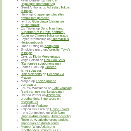
Peter Bottelier
op
Xue Cai
(ingelegde mosterdkool)
Geert Anthonis
op
Adreslijst Toko’s
in België
Henk
op
Knapperige tofuvellen
gevuld met garnalen
remi
op
Gula djawa (Javaanse
bruine suiker)
Els Töpfer
op
Dong Nan Hang
Supermarket in Delft (centrum)
Xuper
op
Chinese lichte sojasaus
Joyce Kromodirijo
op
Oriental in ’s
Hertogenbosch
Daan Hutting
op
Konnyaku
Smolders marc
op
Adreslijst Toko’s
in België
Crys
op
Kip in Meestersaus
Wilgo Pelhan
op
Chu Hou Saus
(Kantonese sojabonensaus)
James Clock
op
Chinese
lichte sojasaus
Bink Melcherts
op
Feedback &
Vragen
Marjan
op
Thaise groene
currypasta
JaRoW Wattimena
op
Saté kambing
(saté van geit met ketjapsaus)
Brenda Verheij
op
Aziatische
groothandels, importeurs en
distributeurs
paul idi
op
Vindaloo
Tatjana Driessen
op
Online Toko’s
Irene Jongebloed
op
Wah Nam
Hong in Amsterdam (Duivendrecht)
Robin
op
Aziatische groothandels,
importeurs en distributeurs
Meneer W
op
Aziatische
groothandels, importeurs en