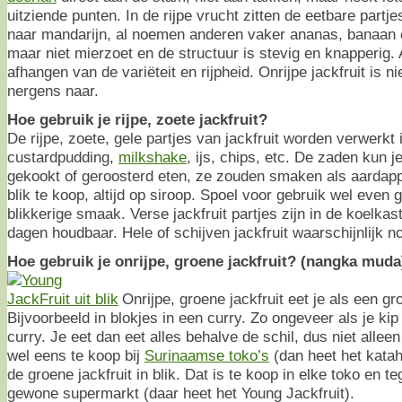
uitziende punten. In de rijpe vrucht zitten de eetbare partj
naar mandarijn, al noemen anderen vaker ananas, banaan 
maar niet mierzoet en de structuur is stevig en knapperig. 
afhangen van de variëteit en rijpheid. Onrijpe jackfruit is n
nergens naar.
Hoe gebruik je rijpe, zoete jackfruit?
De rijpe, zoete, gele partjes van jackfruit worden verwerkt
custardpudding,
milkshake
, ijs, chips, etc. De zaden kun j
gekookt of geroosterd eten, ze zouden smaken als aardappel
blik te koop, altijd op siroop. Spoel voor gebruik wel even 
blikkerige smaak. Verse jackfruit partjes zijn in de koelkas
dagen houdbaar. Hele of schijven jackfruit waarschijnlijk n
Hoe gebruik je onrijpe, groene jackfruit? (nangka muda
Onrijpe, groene jackfruit eet je als een gr
Bijvoorbeeld in blokjes in een curry. Zo ongeveer als je ki
curry. Je eet dan eet alles behalve de schil, dus niet alleen
wel eens te koop bij
Surinaamse toko’s
(dan heet het katah
de groene jackfruit in blik. Dat is te koop in elke toko en 
gewone supermarkt (daar heet het Young Jackfruit).