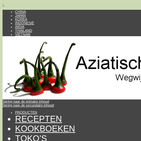
↓
CHINA
JAPAN
KOREA
INDONESIË
INDIA
THAILAND
VIETNAM
Spring naar de primaire inhoud
Spring naar de secundaire inhoud
PRODUCTEN
RECEPTEN
KOOKBOEKEN
TOKO’S