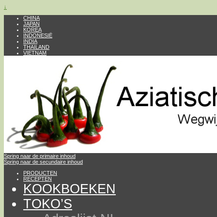
↓
CHINA
JAPAN
KOREA
INDONESIË
INDIA
THAILAND
VIETNAM
Spring naar de primaire inhoud
Spring naar de secundaire inhoud
PRODUCTEN
RECEPTEN
KOOKBOEKEN
TOKO’S