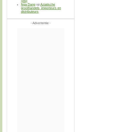
(ebi)
Nga Dang
op
Aziatische
groothandels, importeurs en
distributeurs
- Advertentie -