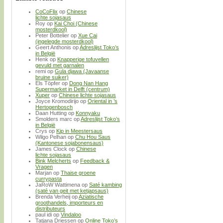
CoCoFlix
op
Chinese
lichte sojasaus
Roy
op
Kai Choi (Chinese
mosterdkool)
Peter Bottelier
op
Xue Cai
(ingelegde mosterdkool)
Geert Anthonis
op
Adreslijst Toko’s
in België
Henk
op
Knapperige tofuvellen
gevuld met garnalen
remi
op
Gula djawa (Javaanse
bruine suiker)
Els Töpfer
op
Dong Nan Hang
Supermarket in Delft (centrum)
Xuper
op
Chinese lichte sojasaus
Joyce Kromodirijo
op
Oriental in ’s
Hertogenbosch
Daan Hutting
op
Konnyaku
Smolders marc
op
Adreslijst Toko’s
in België
Crys
op
Kip in Meestersaus
Wilgo Pelhan
op
Chu Hou Saus
(Kantonese sojabonensaus)
James Clock
op
Chinese
lichte sojasaus
Bink Melcherts
op
Feedback &
Vragen
Marjan
op
Thaise groene
currypasta
JaRoW Wattimena
op
Saté kambing
(saté van geit met ketjapsaus)
Brenda Verheij
op
Aziatische
groothandels, importeurs en
distributeurs
paul idi
op
Vindaloo
Tatjana Driessen
op
Online Toko’s