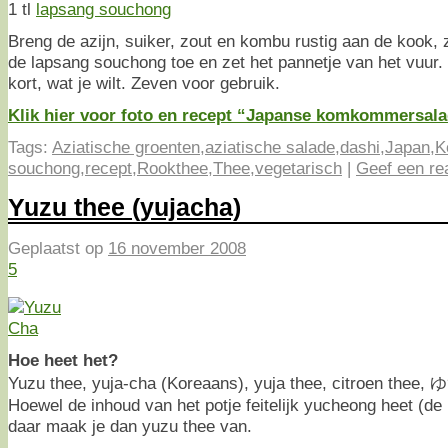
1 tl
lapsang souchong
Breng de azijn, suiker, zout en kombu rustig aan de kook,
de lapsang souchong toe en zet het pannetje van het vuur.
kort, wat je wilt. Zeven voor gebruik.
Klik hier voor foto en recept “Japanse komkommersal
Tags:
Aziatische groenten
,
aziatische salade
,
dashi
,
Japan
,
K
souchong
,
recept
,
Rookthee
,
Thee
,
vegetarisch
|
Geef een re
Yuzu thee (yujacha)
Geplaatst op
16 november 2008
5
Hoe heet het?
Yuzu thee, yuja-cha (Koreaans), yuja thee, citroen the
Hoewel de inhoud van het potje feitelijk yucheong heet (de
daar maak je dan yuzu thee van.