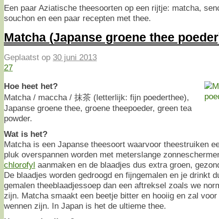
Een paar Aziatische theesoorten op een rijtje: matcha, se
souchon en een paar recepten met thee.
Matcha (Japanse groene thee poeder
Geplaatst op
30 juni 2013
27
Hoe heet het?
Matcha / maccha / 抹茶 (letterlijk: fijn poederthee),
Japanse groene thee, groene theepoeder, green tea
powder.
Wat is het?
Matcha is een Japanse theesoort waarvoor theestruiken e
pluk overspannen worden met meterslange zonneschermen
chlorofyl
aanmaken en de blaadjes dus extra groen, gezon
De blaadjes worden gedroogd en fijngemalen en je drinkt d
gemalen theeblaadjessoep dan een aftreksel zoals we no
zijn. Matcha smaakt een beetje bitter en hooiig en zal voo
wennen zijn. In Japan is het de ultieme thee.