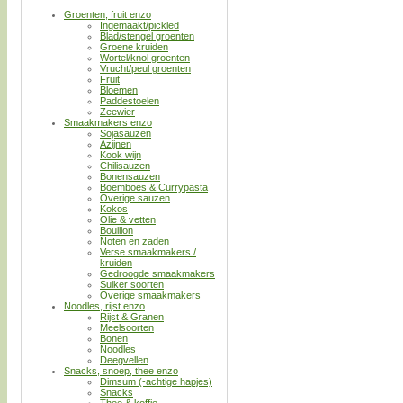
Groenten, fruit enzo
Ingemaakt/pickled
Blad/stengel groenten
Groene kruiden
Wortel/knol groenten
Vrucht/peul groenten
Fruit
Bloemen
Paddestoelen
Zeewier
Smaakmakers enzo
Sojasauzen
Azijnen
Kook wijn
Chilisauzen
Bonensauzen
Boemboes & Currypasta
Overige sauzen
Kokos
Olie & vetten
Bouillon
Noten en zaden
Verse smaakmakers /
kruiden
Gedroogde smaakmakers
Suiker soorten
Overige smaakmakers
Noodles, rijst enzo
Rijst & Granen
Meelsoorten
Bonen
Noodles
Deegvellen
Snacks, snoep, thee enzo
Dimsum (-achtige hapjes)
Snacks