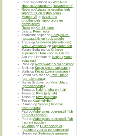
Irene Jongebloed
op
Wah Nam
Hong in Amsterdam (Duivendrecht)
Robin
op
Aziatische groothandels,
importeurs en distributeurs
Meneer W
op
Aziatische
groothandels, importeurs en
distributeurs
Robin
op
Kemiri noten
Lisa
op
Kemiri noten
anonieme helper
op
Caiziyou vs.
raapzaadolie en koolzaadolie
Truus
op
Asafoetida (duivelsdrek)
Arthur Wetselaar
op
Sojascheuten
Yuriani Sudarmo
op
Chinese
supermarkt Tam Food in Tilburg
Jan van Lieshout
op
Ketjap (zoete
sojasaus)
Roos
op
Rozenwater & rozensiroop
Stella
op
Ketjap (zoete sojasaus)
Stella
op
Ketjap (zoete sojasaus)
Stefan Schuwer
op
Petis Udang
(garnalenpasta)
Stefan Schuwer
op
Petis Udang
(garnalenpasta)
Tessa
op
Kaki (of sharon fruit)
Tessa
op
Kwal (jellyfish)
Tessa
op
Kwal (jellyfish)
Tee
op
Kwal (jellyfish)
Osman
op
Senbei (Japanse
rijstcrackers)
Paul
op
Aubergines boerenstijl (fish
fragrant eggplant)
Paul
op
Aubergines boerenstijl (fish
fragrant eggplant)
Ah Munn
op
Duizendjarig ei
(geconserveerde eendeneieren)
Gerard
op
Gedroogde garnalen