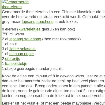
Gemarmerde thee eieren zijn een Chinese klassieker die i
over de hele wereld op straat verkocht wordt. Gemaakt met
grey, maar
lapsang souchong
is ook lekker.
8 eieren (
kwarteleitjes
gebruiken kan ook)
750 ml water
2 el
lapsang souchong
(thee met rooksmaak)
1 el zout
3 el
lichte sojasaus
1 el
sichuan peper
2
steranijs
1
kaneelstokje
1 stukje gedroogde mandarijnschil.
Kook de eitjes een minuut of 8 in gewoon water, laat ze ev
dan over het aanrecht zodat de schil op heel veel plaatsen
een lepel kan ook. Breng ondertussen in een pannetje alle
de kook, voeg de gekneusde eitjes toe en laat 2 uur rustig
koelen en nog een nacht in de koelkast in het suddervocht 
Lekker uit het vuistje, of met een beetje mayonaise (verdu