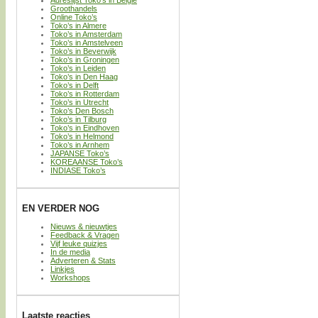
Groothandels
Online Toko’s
Toko’s in Almere
Toko’s in Amsterdam
Toko’s in Amstelveen
Toko’s in Beverwijk
Toko’s in Groningen
Toko’s in Leiden
Toko’s in Den Haag
Toko’s in Delft
Toko’s in Rotterdam
Toko’s in Utrecht
Toko’s Den Bosch
Toko’s in Tilburg
Toko’s in Eindhoven
Toko’s in Helmond
Toko’s in Arnhem
JAPANSE Toko’s
KOREAANSE Toko’s
INDIASE Toko’s
EN VERDER NOG
Nieuws & nieuwtjes
Feedback & Vragen
Vijf leuke quizjes
In de media
Adverteren & Stats
Linkjes
Workshops
Laatste reacties