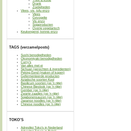
Thee & koffie
Drank
Zoetigheden
Vlees, vis, tofu enzo
Vlees
Gevogelte
Vis enzo
Sojaproducten
Overig vegetarisch
Keukengerei, kennis enzo
TAGS (verzamelposts)
Sushi benodigdheden
Okonomiyaki benodigdheden
Curry’s
Van alles met ei
Sichuan (gerechten & ingredienten)
Peking Eend (maken of kopen)
Gefermenteerde producten
Aziatische soorten Kool
Basilicum soorten (op ’n rijtje)
Chinese Bieslook (op ’n rijtje)
Gember (op ’n rijtje)
Zwarte zaadjes (op ’n rijtje)
Sojabonensauzen (op ’n rijtje)
Japanse noodles (op ’n rijtje)
Chinese noodles (op ’n rijtje)
TOKO’S
Adreslijst Toko’s in Nederland
Adreslijst Toko’s in België