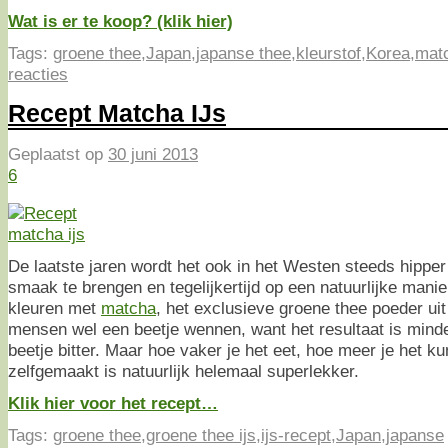
Wat is er te koop? (klik hier)
Tags:
groene thee
,
Japan
,
japanse thee
,
kleurstof
,
Korea
,
mat
reacties
Recept Matcha IJs
Geplaatst op
30 juni 2013
6
De laatste jaren wordt het ook in het Westen steeds hippe
smaak te brengen en tegelijkertijd op een natuurlijke manie
kleuren met
matcha
, het exclusieve groene thee poeder uit
mensen wel een beetje wennen, want het resultaat is minde
beetje bitter. Maar hoe vaker je het eet, hoe meer je het k
zelfgemaakt is natuurlijk helemaal superlekker.
Klik hier voor het recept…
Tags:
groene thee
,
groene thee ijs
,
ijs-recept
,
Japan
,
japanse