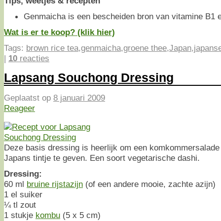
Tips, weetjes & recepten
Genmaicha is een bescheiden bron van vitamine B1 en
Wat is er te koop? (klik hier)
Tags:
brown rice tea
,
genmaicha
,
groene thee
,
Japan
,
japans
|
10
reacties
Lapsang Souchong Dressing
Geplaatst op
8 januari 2009
Reageer
Deze basis dressing is heerlijk om een komkommersalade
Japans tintje te geven. Een soort vegetarische dashi.
Dressing:
60 ml
bruine rijstazijn
(of een andere mooie, zachte azijn)
1 el suiker
¼ tl zout
1 stukje
kombu
(5 x 5 cm)