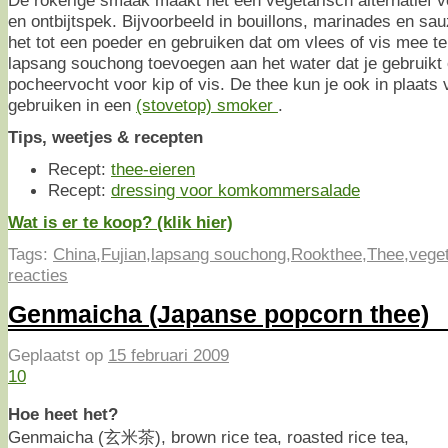
De rokerige smaak maakt het een vegetarisch alternatief
en ontbijtspek. Bijvoorbeeld in bouillons, marinades en 
het tot een poeder en gebruiken dat om vlees of vis mee te
lapsang souchong toevoegen aan het water dat je gebruikt
pocheervocht voor kip of vis. De thee kun je ook in plaats
gebruiken in een
(stovetop) smoker
.
Tips, weetjes & recepten
Recept:
thee-eieren
Recept:
dressing voor komkommersalade
Wat is er te koop? (klik hier)
Tags:
China
,
Fujian
,
lapsang souchong
,
Rookthee
,
Thee
,
vege
reacties
Genmaicha (Japanse popcorn thee)
Geplaatst op
15 februari 2009
10
Hoe heet het?
Genmaicha (玄米茶), brown rice tea, roasted rice tea,