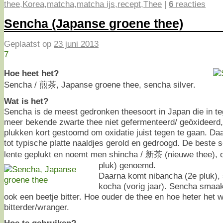
thee
,
Korea
,
matcha
,
matcha ijs
,
recept
,
Thee
|
6
reacties
Sencha (Japanse groene thee)
Geplaatst op
23 juni 2013
7
Hoe heet het?
Sencha / 煎茶, Japanse groene thee, sencha silver.
Wat is het?
Sencha is de meest gedronken theesoort in Japan die in teg
meer bekende zwarte thee niet gefermenteerd/ geöxideerd, 
plukken kort gestoomd om oxidatie juist tegen te gaan. Da
tot typische platte naaldjes gerold en gedroogd. De beste 
lente geplukt en noemt men shincha / 新茶 (nieuwe thee), o
pluk) genoemd.
Daarna komt nibancha (2e pluk),
kocha (vorig jaar). Sencha smaak
ook een beetje bitter. Hoe ouder de thee en hoe heter het w
bitterder/wranger.