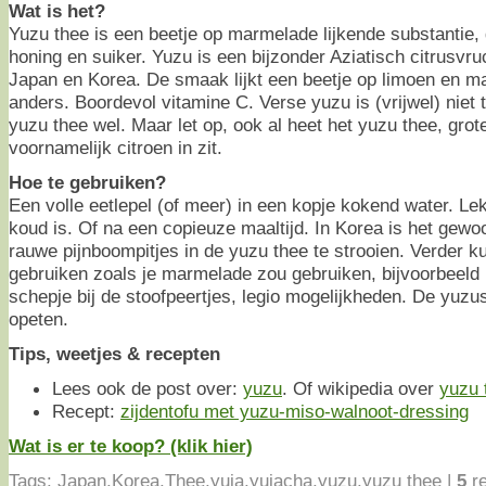
Wat is het?
Yuzu thee is een beetje op marmelade lijkende substantie
honing en suiker. Yuzu is een bijzonder Aziatisch citrusvruc
Japan en Korea. De smaak lijkt een beetje op limoen en m
anders. Boordevol vitamine C. Verse yuzu is (vrijwel) niet t
yuzu thee wel. Maar let op, ook al heet het yuzu thee, grot
voornamelijk citroen in zit.
Hoe te gebruiken?
Een volle eetlepel (of meer) in een kopje kokend water. Lek
koud is. Of na een copieuze maaltijd. In Korea is het gew
rauwe pijnboompitjes in de yuzu thee te strooien. Verder kun
gebruiken zoals je marmelade zou gebruiken, bijvoorbeeld i
schepje bij de stoofpeertjes, legio mogelijkheden. De yuzu
opeten.
Tips, weetjes & recepten
Lees ook de post over:
yuzu
. Of wikipedia over
yuzu 
Recept:
zijdentofu met yuzu-miso-walnoot-dressing
Wat is er te koop? (klik hier)
Tags:
Japan
,
Korea
,
Thee
,
yuja
,
yujacha
,
yuzu
,
yuzu thee
|
5
re