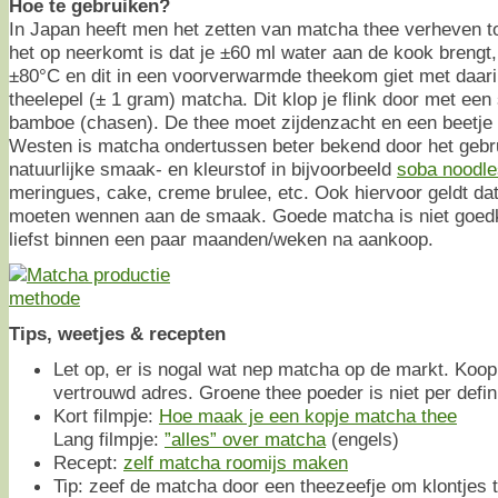
Hoe te gebruiken?
In Japan heeft men het zetten van matcha thee verheven t
het op neerkomt is dat je ±60 ml water aan de kook brengt, 
±80°C en dit in een voorverwarmde theekom giet met daar
theelepel (± 1 gram) matcha. Dit klop je flink door met ee
bamboe (chasen). De thee moet zijdenzacht en een beetje s
Westen is matcha ondertussen beter bekend door het gebru
natuurlijke smaak- en kleurstof in bijvoorbeeld
soba noodle
meringues, cake, creme brulee, etc. Ook hiervoor geldt d
moeten wennen aan de smaak. Goede matcha is niet goedk
liefst binnen een paar maanden/weken na aankoop.
Tips, weetjes & recepten
Let op, er is nogal wat nep matcha op de markt. Koo
vertrouwd adres. Groene thee poeder is niet per defin
Kort filmpje:
Hoe maak je een kopje matcha thee
Lang filmpje:
”alles” over matcha
(engels)
Recept:
zelf matcha roomijs maken
Tip: zeef de matcha door een theezeefje om klontjes