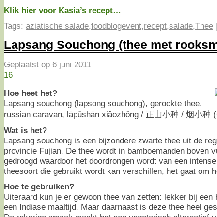
Klik hier voor Kasia’s recept…
Tags:
aziatische salade
,
foodblogevent
,
recept
,
salade
,
Thee
Lapsang Souchong (thee met rooks
Geplaatst op
6 juni 2011
16
Hoe heet het?
Lapsang souchong (lapsong souchong), gerookte thee,
russian caravan, lāpǔshān xiǎozhǒng / 正山小种 / 烟小种 (
Wat is het?
Lapsang souchong is een bijzondere zwarte thee uit de reg
provincie Fujian. De thee wordt in bamboemanden boven v
gedroogd waardoor het doordrongen wordt van een intens
theesoort die gebruikt wordt kan verschillen, het gaat om h
Hoe te gebruiken?
Uiteraard kun je er gewoon thee van zetten: lekker bij een
een Indiase maaltijd. Maar daarnaast is deze thee heel ge