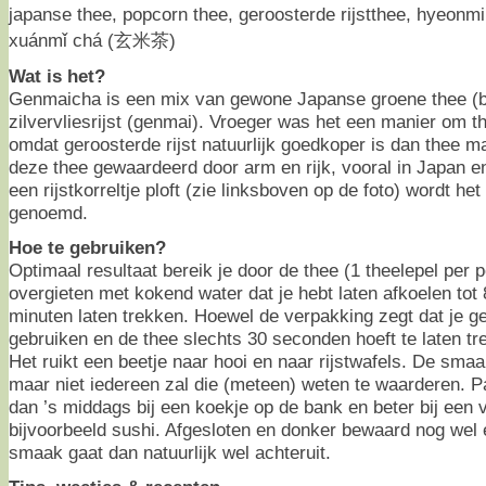
japanse thee, popcorn thee, geroosterde rijstthee, hye
xuánmǐ chá (玄米茶)
Wat is het?
Genmaicha is een mix van gewone Japanse groene thee (
zilvervliesrijst (genmai). Vroeger was het een manier om 
omdat geroosterde rijst natuurlijk goedkoper is dan thee 
deze thee gewaardeerd door arm en rijk, vooral in Japan e
een rijstkorreltje ploft (zie linksboven op de foto) wordt h
genoemd.
Hoe te gebruiken?
Optimaal resultaat bereik je door de thee (1 theelepel per 
overgieten met kokend water dat je hebt laten afkoelen tot
minuten laten trekken. Hoewel de verpakking zegt dat je 
gebruiken en de thee slechts 30 seconden hoeft te laten tr
Het ruikt een beetje naar hooi en naar rijstwafels. De smaa
maar niet iedereen zal die (meteen) weten te waarderen. Pa
dan ’s middags bij een koekje op de bank en beter bij een v
bijvoorbeeld sushi. Afgesloten en donker bewaard nog wel 
smaak gaat dan natuurlijk wel achteruit.