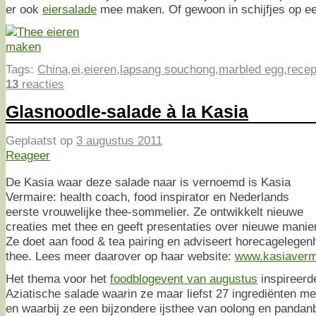
er ook
eiersalade
mee maken. Of gewoon in schijfjes op ee
Tags:
China
,
ei
,
eieren
,
lapsang souchong
,
marbled egg
,
recep
13
reacties
Glasnoodle-salade à la Kasia
Geplaatst op
3 augustus 2011
Reageer
De Kasia waar deze salade naar is vernoemd is Kasia
Vermaire: health coach, food inspirator en Nederlands
eerste vrouwelijke thee-sommelier. Ze ontwikkelt nieuwe
creaties met thee en geeft presentaties over nieuwe manie
Ze doet aan food & tea pairing en adviseert horecagelegen
thee. Lees meer daarover op haar website:
www.kasiaverm
Het thema voor het
foodblogevent van augustus
inspireerd
Aziatische salade waarin ze maar liefst 27 ingrediënten me
en waarbij ze een bijzondere ijsthee van oolong en pandan