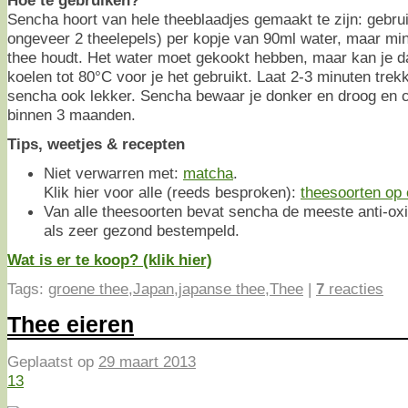
Hoe te gebruiken?
Sencha hoort van hele theeblaadjes gemaakt te zijn: gebru
ongeveer 2 theelepels) per kopje van 90ml water, maar min
thee houdt. Het water moet gekookt hebben, maar kan je da
koelen tot 80°C voor je het gebruikt. Laat 2-3 minuten tre
sencha ook lekker. Sencha bewaar je donker en droog en c
binnen 3 maanden.
Tips, weetjes & recepten
Niet verwarren met:
matcha
.
Klik hier voor alle (reeds besproken):
theesoorten op e
Van alle theesoorten bevat sencha de meeste anti-ox
als zeer gezond bestempeld.
Wat is er te koop? (klik hier)
Tags:
groene thee
,
Japan
,
japanse thee
,
Thee
|
7
reacties
Thee eieren
Geplaatst op
29 maart 2013
13