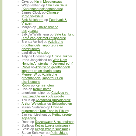
Crys
op
Kip in Meestersaus
Wilgo Pelhan
op
Chu Hou Saus
(Kantonese sojabonensaus)
James Clock
op
Chinese
lichte sojasaus
Bink Melcherts
op
Feedback &
Vragen
Marjan
op
Thaise groene
currypasta
JaRoW Wattimena
op
Saté kambing
(saté van geit met ketjapsaus)
Brenda Verheij
op
Aziatische
groothandels, importeurs en
distributeurs
paul idi
op
Vindaloo
Tatjana Driessen
op
Online Toko’s
Irene Jongebloed
op
Wah Nam
Hong in Amsterdam (Duivendrecht)
Robin
op
Aziatische groothandels,
importeurs en distributeurs
Meneer W
op
Aziatische
groothandels, importeurs en
distributeurs
Robin
op
Kemiri noten
Lisa
op
Kemiri noten
anonieme helper
op
Caiziyou vs.
raapzaadolie en koolzaadolie
Truus
op
Asafoetida (duivelsdrek)
Arthur Wetselaar
op
Sojascheuten
Yuriani Sudarmo
op
Chinese
supermarkt Tam Food in Tilburg
Jan van Lieshout
op
Ketjap (zoete
sojasaus)
Roos
op
Rozenwater & rozensiroop
Stella
op
Ketjap (zoete sojasaus)
Stella
op
Ketjap (zoete sojasaus)
Stefan Schuwer
op
Petis Udang