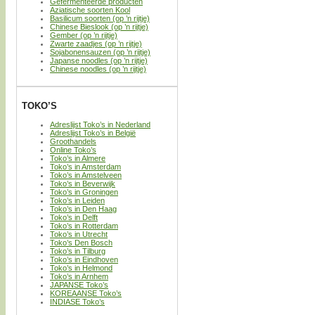
Gefermenteerde producten
Aziatische soorten Kool
Basilicum soorten (op ’n rijtje)
Chinese Bieslook (op ’n rijtje)
Gember (op ’n rijtje)
Zwarte zaadjes (op ’n rijtje)
Sojabonensauzen (op ’n rijtje)
Japanse noodles (op ’n rijtje)
Chinese noodles (op ’n rijtje)
TOKO’S
Adreslijst Toko’s in Nederland
Adreslijst Toko’s in België
Groothandels
Online Toko’s
Toko’s in Almere
Toko’s in Amsterdam
Toko’s in Amstelveen
Toko’s in Beverwijk
Toko’s in Groningen
Toko’s in Leiden
Toko’s in Den Haag
Toko’s in Delft
Toko’s in Rotterdam
Toko’s in Utrecht
Toko’s Den Bosch
Toko’s in Tilburg
Toko’s in Eindhoven
Toko’s in Helmond
Toko’s in Arnhem
JAPANSE Toko’s
KOREAANSE Toko’s
INDIASE Toko’s