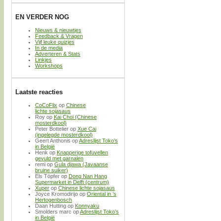
EN VERDER NOG
Nieuws & nieuwtjes
Feedback & Vragen
Vijf leuke quizjes
In de media
Adverteren & Stats
Linkjes
Workshops
Laatste reacties
CoCoFlix
op
Chinese
lichte sojasaus
Roy
op
Kai Choi (Chinese
mosterdkool)
Peter Bottelier
op
Xue Cai
(ingelegde mosterdkool)
Geert Anthonis
op
Adreslijst Toko’s
in België
Henk
op
Knapperige tofuvellen
gevuld met garnalen
remi
op
Gula djawa (Javaanse
bruine suiker)
Els Töpfer
op
Dong Nan Hang
Supermarket in Delft (centrum)
Xuper
op
Chinese lichte sojasaus
Joyce Kromodirijo
op
Oriental in ’s
Hertogenbosch
Daan Hutting
op
Konnyaku
Smolders marc
op
Adreslijst Toko’s
in België