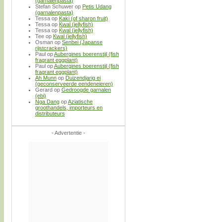
(garnalenpasta)
Stefan Schuwer
op
Petis Udang
(garnalenpasta)
Tessa
op
Kaki (of sharon fruit)
Tessa
op
Kwal (jellyfish)
Tessa
op
Kwal (jellyfish)
Tee
op
Kwal (jellyfish)
Osman
op
Senbei (Japanse
rijstcrackers)
Paul
op
Aubergines boerenstijl (fish
fragrant eggplant)
Paul
op
Aubergines boerenstijl (fish
fragrant eggplant)
Ah Munn
op
Duizendjarig ei
(geconserveerde eendeneieren)
Gerard
op
Gedroogde garnalen
(ebi)
Nga Dang
op
Aziatische
groothandels, importeurs en
distributeurs
- Advertentie -