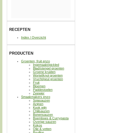
RECEPTEN
Index / Overzicht
PRODUCTEN
Groenten, fruit enzo
Ingemaakt/pickled
Blad/stengel groenten
Groene kruiden
Wortel/knol groenten
Vrucht/peul groenten
Fruit
Bloemen
Paddestoelen
Zeewier
Smaakmakers enzo
Sojasauzen
Azijnen
Kook wijn
Chilisauzen
Bonensauzen
Boemboes & Currypasta
Overige sauzen
Kokos
Olie & vetten
Bouillon