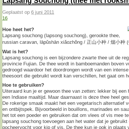
Lapsang Souchong (thee met rooks
Geplaatst op
6 juni 2011
16
Hoe heet het?
Lapsang souchong (lapsong souchong), gerookte thee,
russian caravan, lāpǔshān xiǎozhǒng / 正山小种 / 烟小种 (
Wat is het?
Lapsang souchong is een bijzondere zwarte thee uit de reg
provincie Fujian. De thee wordt in bamboemanden boven v
gedroogd waardoor het doordrongen wordt van een intens
theesoort die gebruikt wordt kan verschillen, het gaat om h
Hoe te gebruiken?
Uiteraard kun je er gewoon thee van zetten: lekker bij een
een Indiase maaltijd. Maar daarnaast is deze thee heel ge
De rokerige smaak maakt het een vegetarisch alternatief
en ontbijtspek. Bijvoorbeeld in bouillons, marinades en 
het tot een poeder en gebruiken dat om vlees of vis mee te
lapsang souchong toevoegen aan het water dat je gebruikt
pocheervocht voor kip of vis. De thee kun je ook in plaats