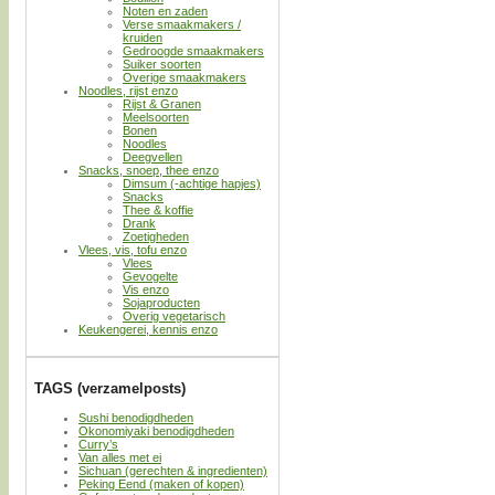
Noten en zaden
Verse smaakmakers /
kruiden
Gedroogde smaakmakers
Suiker soorten
Overige smaakmakers
Noodles, rijst enzo
Rijst & Granen
Meelsoorten
Bonen
Noodles
Deegvellen
Snacks, snoep, thee enzo
Dimsum (-achtige hapjes)
Snacks
Thee & koffie
Drank
Zoetigheden
Vlees, vis, tofu enzo
Vlees
Gevogelte
Vis enzo
Sojaproducten
Overig vegetarisch
Keukengerei, kennis enzo
TAGS (verzamelposts)
Sushi benodigdheden
Okonomiyaki benodigdheden
Curry’s
Van alles met ei
Sichuan (gerechten & ingredienten)
Peking Eend (maken of kopen)