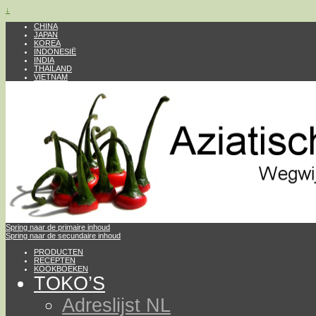
↓
CHINA
JAPAN
KOREA
INDONESIË
INDIA
THAILAND
VIETNAM
Spring naar de primaire inhoud
Spring naar de secundaire inhoud
PRODUCTEN
RECEPTEN
KOOKBOEKEN
TOKO’S
Adreslijst NL