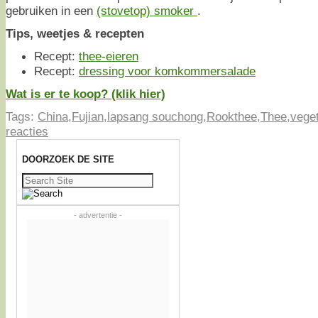
gebruiken in een
(stovetop) smoker
.
Tips, weetjes & recepten
Recept:
thee-eieren
Recept:
dressing voor komkommersalade
Wat is er te koop? (klik hier)
Tags:
China
,
Fujian
,
lapsang souchong
,
Rookthee
,
Thee
,
vege
reacties
DOORZOEK DE SITE
Zoeken
naar:
- advertentie -