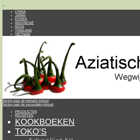
↓
CHINA
JAPAN
KOREA
INDONESIË
INDIA
THAILAND
VIETNAM
Spring naar de primaire inhoud
Spring naar de secundaire inhoud
PRODUCTEN
RECEPTEN
KOOKBOEKEN
TOKO’S