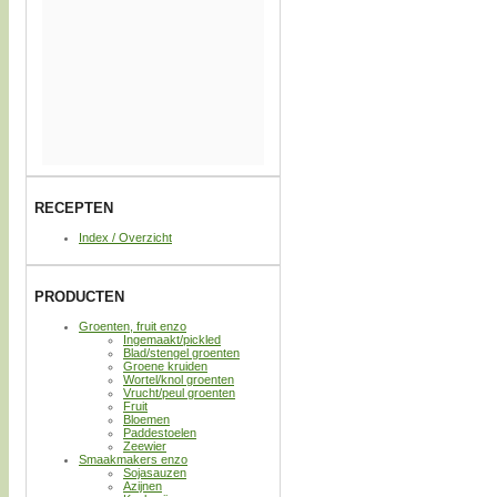
RECEPTEN
Index / Overzicht
PRODUCTEN
Groenten, fruit enzo
Ingemaakt/pickled
Blad/stengel groenten
Groene kruiden
Wortel/knol groenten
Vrucht/peul groenten
Fruit
Bloemen
Paddestoelen
Zeewier
Smaakmakers enzo
Sojasauzen
Azijnen