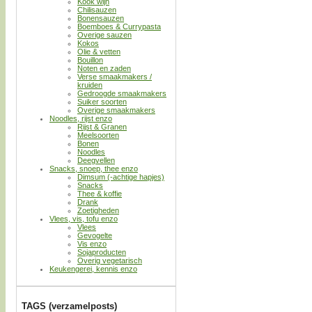
Kook wijn
Chilisauzen
Bonensauzen
Boemboes & Currypasta
Overige sauzen
Kokos
Olie & vetten
Bouillon
Noten en zaden
Verse smaakmakers /
kruiden
Gedroogde smaakmakers
Suiker soorten
Overige smaakmakers
Noodles, rijst enzo
Rijst & Granen
Meelsoorten
Bonen
Noodles
Deegvellen
Snacks, snoep, thee enzo
Dimsum (-achtige hapjes)
Snacks
Thee & koffie
Drank
Zoetigheden
Vlees, vis, tofu enzo
Vlees
Gevogelte
Vis enzo
Sojaproducten
Overig vegetarisch
Keukengerei, kennis enzo
TAGS (verzamelposts)