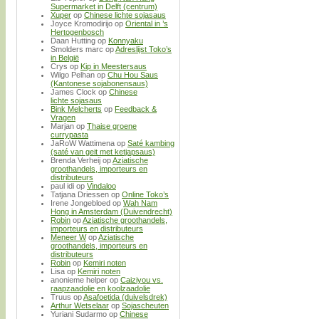
Supermarket in Delft (centrum)
Xuper
op
Chinese lichte sojasaus
Joyce Kromodirijo
op
Oriental in ’s
Hertogenbosch
Daan Hutting
op
Konnyaku
Smolders marc
op
Adreslijst Toko’s
in België
Crys
op
Kip in Meestersaus
Wilgo Pelhan
op
Chu Hou Saus
(Kantonese sojabonensaus)
James Clock
op
Chinese
lichte sojasaus
Bink Melcherts
op
Feedback &
Vragen
Marjan
op
Thaise groene
currypasta
JaRoW Wattimena
op
Saté kambing
(saté van geit met ketjapsaus)
Brenda Verheij
op
Aziatische
groothandels, importeurs en
distributeurs
paul idi
op
Vindaloo
Tatjana Driessen
op
Online Toko’s
Irene Jongebloed
op
Wah Nam
Hong in Amsterdam (Duivendrecht)
Robin
op
Aziatische groothandels,
importeurs en distributeurs
Meneer W
op
Aziatische
groothandels, importeurs en
distributeurs
Robin
op
Kemiri noten
Lisa
op
Kemiri noten
anonieme helper
op
Caiziyou vs.
raapzaadolie en koolzaadolie
Truus
op
Asafoetida (duivelsdrek)
Arthur Wetselaar
op
Sojascheuten
Yuriani Sudarmo
op
Chinese