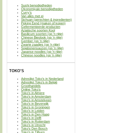
Sushi benodigdheden
Okonomiyaki benodigdheden
Curry’s
Van alles met ei
Sichuan (gerechten & ingredienten)
Peking Eend (maken of kopen)
Gefermenteerde producten
Aziatische soorten Kool
Basilicum soorten (op ’n rijtje)
Chinese Bieslook (op ’n rijtje)
Gember (op ’n rijtje)
Zwarte zaadjes (op ’n rijtje)
Sojabonensauzen (op ’n rijtje)
Japanse noodles (op ’n rijtje)
Chinese noodles (op ’n rijtje)
TOKO’S
Adreslijst Toko’s in Nederland
Adreslijst Toko’s in België
Groothandels
Online Toko’s
Toko’s in Almere
Toko’s in Amsterdam
Toko’s in Amstelveen
Toko’s in Beverwijk
Toko’s in Groningen
Toko’s in Leiden
Toko’s in Den Haag
Toko’s in Delft
Toko’s in Rotterdam
Toko’s in Utrecht
Toko’s Den Bosch
Toko’s in Tilburg