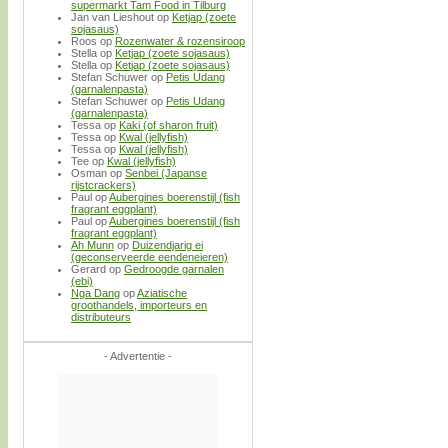
supermarkt Tam Food in Tilburg
Jan van Lieshout
op
Ketjap (zoete
sojasaus)
Roos
op
Rozenwater & rozensiroop
Stella
op
Ketjap (zoete sojasaus)
Stella
op
Ketjap (zoete sojasaus)
Stefan Schuwer
op
Petis Udang
(garnalenpasta)
Stefan Schuwer
op
Petis Udang
(garnalenpasta)
Tessa
op
Kaki (of sharon fruit)
Tessa
op
Kwal (jellyfish)
Tessa
op
Kwal (jellyfish)
Tee
op
Kwal (jellyfish)
Osman
op
Senbei (Japanse
rijstcrackers)
Paul
op
Aubergines boerenstijl (fish
fragrant eggplant)
Paul
op
Aubergines boerenstijl (fish
fragrant eggplant)
Ah Munn
op
Duizendjarig ei
(geconserveerde eendeneieren)
Gerard
op
Gedroogde garnalen
(ebi)
Nga Dang
op
Aziatische
groothandels, importeurs en
distributeurs
- Advertentie -