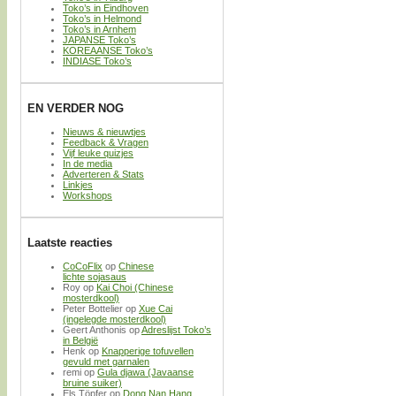
Toko’s in Eindhoven
Toko’s in Helmond
Toko’s in Arnhem
JAPANSE Toko’s
KOREAANSE Toko’s
INDIASE Toko’s
EN VERDER NOG
Nieuws & nieuwtjes
Feedback & Vragen
Vijf leuke quizjes
In de media
Adverteren & Stats
Linkjes
Workshops
Laatste reacties
CoCoFlix
op
Chinese
lichte sojasaus
Roy
op
Kai Choi (Chinese
mosterdkool)
Peter Bottelier
op
Xue Cai
(ingelegde mosterdkool)
Geert Anthonis
op
Adreslijst Toko’s
in België
Henk
op
Knapperige tofuvellen
gevuld met garnalen
remi
op
Gula djawa (Javaanse
bruine suiker)
Els Töpfer
op
Dong Nan Hang