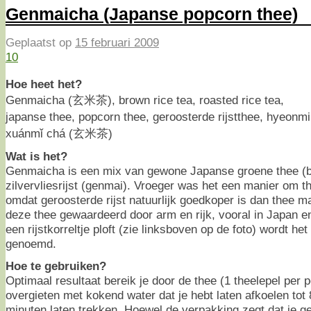
Genmaicha (Japanse popcorn thee)
Geplaatst op
15 februari 2009
10
Hoe heet het?
Genmaicha (玄米茶), brown rice tea, roasted rice tea,
japanse thee, popcorn thee, geroosterde rijstthee, hye
xuánmǐ chá (玄米茶)
Wat is het?
Genmaicha is een mix van gewone Japanse groene thee (
zilvervliesrijst (genmai). Vroeger was het een manier om 
omdat geroosterde rijst natuurlijk goedkoper is dan thee 
deze thee gewaardeerd door arm en rijk, vooral in Japan e
een rijstkorreltje ploft (zie linksboven op de foto) wordt h
genoemd.
Hoe te gebruiken?
Optimaal resultaat bereik je door de thee (1 theelepel per 
overgieten met kokend water dat je hebt laten afkoelen tot
minuten laten trekken. Hoewel de verpakking zegt dat je 