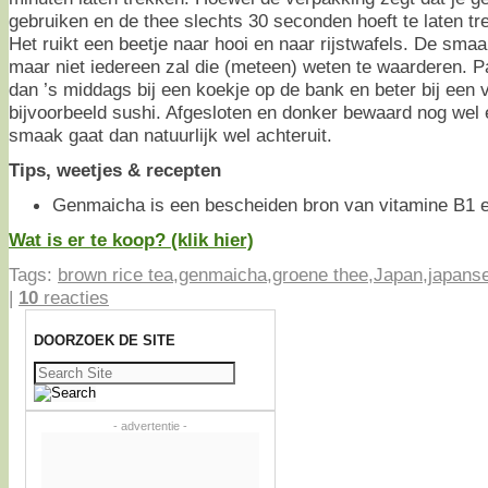
gebruiken en de thee slechts 30 seconden hoeft te laten tr
Het ruikt een beetje naar hooi en naar rijstwafels. De smaa
maar niet iedereen zal die (meteen) weten te waarderen. Pa
dan ’s middags bij een koekje op de bank en beter bij een v
bijvoorbeeld sushi. Afgesloten en donker bewaard nog wel 
smaak gaat dan natuurlijk wel achteruit.
Tips, weetjes & recepten
Genmaicha is een bescheiden bron van vitamine B1 en
Wat is er te koop? (klik hier)
Tags:
brown rice tea
,
genmaicha
,
groene thee
,
Japan
,
japans
|
10
reacties
DOORZOEK DE SITE
Zoeken
naar:
- advertentie -