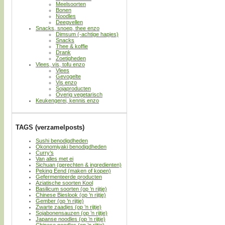
Meelsoorten
Bonen
Noodles
Deegvellen
Snacks, snoep, thee enzo
Dimsum (-achtige hapjes)
Snacks
Thee & koffie
Drank
Zoetigheden
Vlees, vis, tofu enzo
Vlees
Gevogelte
Vis enzo
Sojaproducten
Overig vegetarisch
Keukengerei, kennis enzo
TAGS (verzamelposts)
Sushi benodigdheden
Okonomiyaki benodigdheden
Curry’s
Van alles met ei
Sichuan (gerechten & ingredienten)
Peking Eend (maken of kopen)
Gefermenteerde producten
Aziatische soorten Kool
Basilicum soorten (op ’n rijtje)
Chinese Bieslook (op ’n rijtje)
Gember (op ’n rijtje)
Zwarte zaadjes (op ’n rijtje)
Sojabonensauzen (op ’n rijtje)
Japanse noodles (op ’n rijtje)
Chinese noodles (op ’n rijtje)