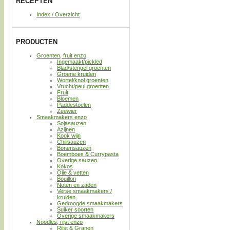
RECEPTEN
Index / Overzicht
PRODUCTEN
Groenten, fruit enzo
Ingemaakt/pickled
Blad/stengel groenten
Groene kruiden
Wortel/knol groenten
Vrucht/peul groenten
Fruit
Bloemen
Paddestoelen
Zeewier
Smaakmakers enzo
Sojasauzen
Azijnen
Kook wijn
Chilisauzen
Bonensauzen
Boemboes & Currypasta
Overige sauzen
Kokos
Olie & vetten
Bouillon
Noten en zaden
Verse smaakmakers /
kruiden
Gedroogde smaakmakers
Suiker soorten
Overige smaakmakers
Noodles, rijst enzo
Rijst & Granen