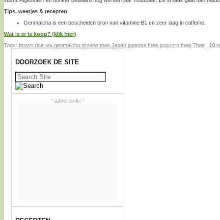
Tips, weetjes & recepten
Genmaicha is een bescheiden bron van vitamine B1 en zeer laag in caffeïne.
Wat is er te koop? (klik hier)
Tags:
brown rice tea
,
genmaicha
,
groene thee
,
Japan
,
japanse thee
,
popcorn thee
,
Thee
|
10
r
DOORZOEK DE SITE
Zoeken
naar:
- advertentie -