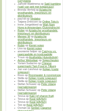
currypasta
JaRoW Wattimena
op
Saté kambing
(saté van geit met ketjapsaus)
Brenda Verheij
op
Aziatische
groothandels, importeurs en
distributeurs
paul idi
op
Vindaloo
Tatjana Driessen
op
Online Toko’s
Irene Jongebloed
op
Wah Nam
Hong in Amsterdam (Duivendrecht)
Robin
op
Aziatische groothandels,
importeurs en distributeurs
Meneer W
op
Aziatische
groothandels, importeurs en
distributeurs
Robin
op
Kemiri noten
Lisa
op
Kemiri noten
anonieme helper
op
Caiziyou vs.
raapzaadolie en koolzaadolie
Truus
op
Asafoetida (duivelsdrek)
Arthur Wetselaar
op
Sojascheuten
Yuriani Sudarmo
op
Chinese
supermarkt Tam Food in Tilburg
Jan van Lieshout
op
Ketjap (zoete
sojasaus)
Roos
op
Rozenwater & rozensiroop
Stella
op
Ketjap (zoete sojasaus)
Stella
op
Ketjap (zoete sojasaus)
Stefan Schuwer
op
Petis Udang
(garnalenpasta)
Stefan Schuwer
op
Petis Udang
(garnalenpasta)
Tessa
op
Kaki (of sharon fruit)
Tessa
op
Kwal (jellyfish)
Tessa
op
Kwal (jellyfish)
Tee
op
Kwal (jellyfish)
Osman
op
Senbei (Japanse
rijstcrackers)