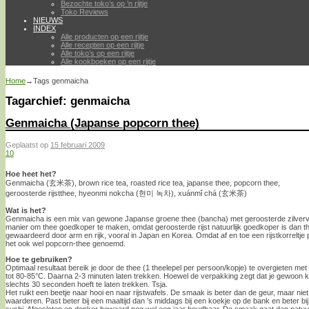
Bezochte toko’s op ’n rijtje
Toko Reviews
NIEUWS
INDEX
Alle producten op een rijtje
Alle recepten op een rijtje
Alle toko’s op een rijtje
Alle kookboeken op een rijtje
Home
→Tags
genmaicha
Tagarchief:
genmaicha
Genmaicha (Japanse popcorn thee)
Geplaatst op
15 februari 2009
10
Hoe heet het?
Genmaicha (玄米茶), brown rice tea, roasted rice tea, japanse thee, popcorn thee,
geroosterde rijstthee, hyeonmi nokcha (현미 녹차), xuánmǐ chá (玄米茶)
Wat is het?
Genmaicha is een mix van gewone Japanse groene thee (bancha) met geroosterde zilvervli
manier om thee goedkoper te maken, omdat geroosterde rijst natuurlijk goedkoper is dan 
gewaardeerd door arm en rijk, vooral in Japan en Korea. Omdat af en toe een rijstkorreltje p
het ook wel popcorn-thee genoemd.
Hoe te gebruiken?
Optimaal resultaat bereik je door de thee (1 theelepel per persoon/kopje) te overgieten met
tot 80-85°C. Daarna 2-3 minuten laten trekken. Hoewel de verpakking zegt dat je gewoon 
slechts 30 seconden hoeft te laten trekken. Tsja.
Het ruikt een beetje naar hooi en naar rijstwafels. De smaak is beter dan de geur, maar nie
waarderen. Past beter bij een maaltijd dan ’s middags bij een koekje op de bank en beter bij
sushi. Afgesloten en donker bewaard nog wel een jaar houdbaar. De smaak gaat dan natuurli