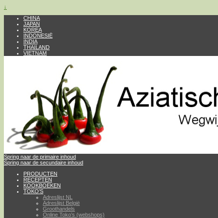
↓
CHINA
JAPAN
KOREA
INDONESIË
INDIA
THAILAND
VIETNAM
Spring naar de primaire inhoud
Spring naar de secundaire inhoud
PRODUCTEN
RECEPTEN
KOOKBOEKEN
TOKO’S
Adreslijst NL
Adreslijst België
Groothandels
Online Toko’s (webshops)