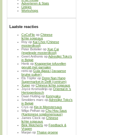
Adverteren & Stats
Linkjes
Workshops
Laatste reacties
CoCoFlix
op
Chinese
lichte sojasaus
Roy
op
Kai Choi (Chinese
mosterdkool)
Peter Bottelier
op
Xue Cai
(ingelegde mosterdkool)
Geert Anthonis
op
Adreslijst Toko’s
in België
Henk
op
Knapperige tofuvellen
gevuld met garnalen
remi
op
Gula djawa (Javaanse
bruine suiker)
Els Töpfer
op
Dong Nan Hang
Supermarket in Delft (centrum)
Xuper
op
Chinese lichte sojasaus
Joyce Kromodirijo
op
Oriental in ’s
Hertogenbosch
Daan Hutting
op
Konnyaku
Smolders marc
op
Adreslijst Toko’s
in België
Crys
op
Kip in Meestersaus
Wilgo Pelhan
op
Chu Hou Saus
(Kantonese sojabonensaus)
James Clock
op
Chinese
lichte sojasaus
Bink Melcherts
op
Feedback &
Vragen
Marjan
op
Thaise groene