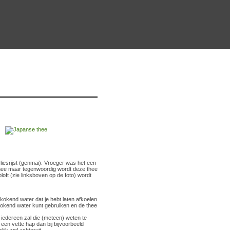
esrijst (genmai). Vroeger was het een
thee maar tegenwoordig wordt deze thee
loft (zie linksboven op de foto) wordt
 kokend water dat je hebt laten afkoelen
kokend water kunt gebruiken en de thee
t iedereen zal die (meteen) weten te
 een vette hap dan bij bijvoorbeeld
jk wel achteruit.