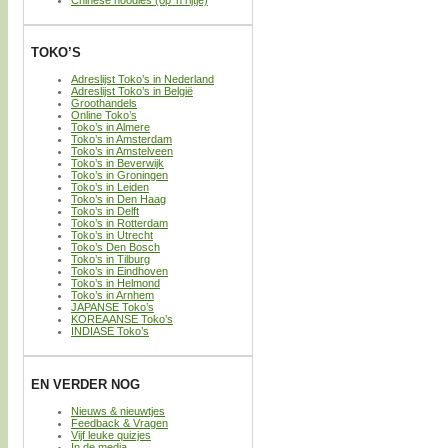
TOKO’S
Adreslijst Toko’s in Nederland
Adreslijst Toko’s in België
Groothandels
Online Toko’s
Toko’s in Almere
Toko’s in Amsterdam
Toko’s in Amstelveen
Toko’s in Beverwijk
Toko’s in Groningen
Toko’s in Leiden
Toko’s in Den Haag
Toko’s in Delft
Toko’s in Rotterdam
Toko’s in Utrecht
Toko’s Den Bosch
Toko’s in Tilburg
Toko’s in Eindhoven
Toko’s in Helmond
Toko’s in Arnhem
JAPANSE Toko’s
KOREAANSE Toko’s
INDIASE Toko’s
EN VERDER NOG
Nieuws & nieuwtjes
Feedback & Vragen
Vijf leuke quizjes
In de media