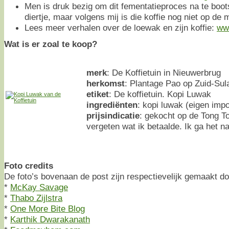
Men is druk bezig om dit fementatieproces na te boo
diertje, maar volgens mij is die koffie nog niet op de 
Lees meer verhalen over de loewak en zijn koffie:
www
Wat is er zoal te koop?
merk
: De Koffietuin in Nieuwerbrug
herkomst
: Plantage Pao op Zuid-Sul
etiket
: De koffietuin. Kopi Luwak
ingrediënten
: kopi luwak (eigen impo
prijsindicatie
: gekocht op de Tong T
vergeten wat ik betaalde. Ik ga het n
Foto credits
De foto’s bovenaan de post zijn respectievelijk gemaakt do
*
McKay Savage
*
Thabo Zijlstra
*
One More Bite Blog
*
Karthik Dwarakanath