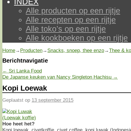
INDEX
Alle producten op een rijtje
Alle recepten op een rijtje
Alle toko’s op een rijtje
Alle kookboeken op een rijtje
Home
→
Producten
→
Snacks, snoep, thee enzo
→
Thee & ko
Berichtnavigatie
←
Sri Lanka Food
De Japanse keuken van Nancy Singleton Hachisu
→
Kopi Loewak
Geplaatst op
13 september 2015
Hoe heet het?
Kopi loewak, civetkoffie, civet coffee, kopi luwak (Indones