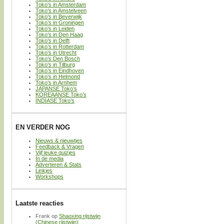
Toko’s in Amsterdam
Toko’s in Amstelveen
Toko’s in Beverwijk
Toko’s in Groningen
Toko’s in Leiden
Toko’s in Den Haag
Toko’s in Delft
Toko’s in Rotterdam
Toko’s in Utrecht
Toko’s Den Bosch
Toko’s in Tilburg
Toko’s in Eindhoven
Toko’s in Helmond
Toko’s in Arnhem
JAPANSE Toko’s
KOREAANSE Toko’s
INDIASE Toko’s
EN VERDER NOG
Nieuws & nieuwtjes
Feedback & Vragen
Vijf leuke quizjes
In de media
Adverteren & Stats
Linkjes
Workshops
Laatste reacties
Frank
op
Shaoxing rijstwijn
(Chinese rijstwijn)