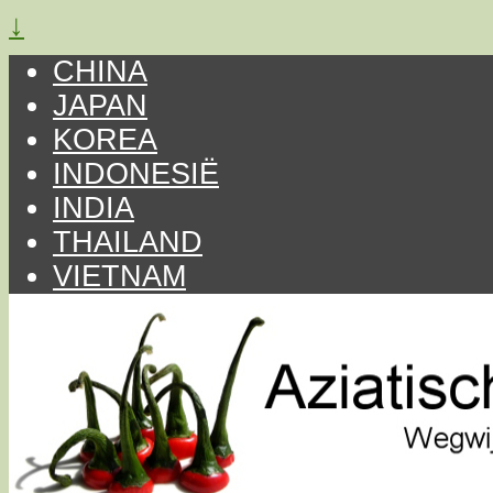
↓
CHINA
JAPAN
KOREA
INDONESIË
INDIA
THAILAND
VIETNAM