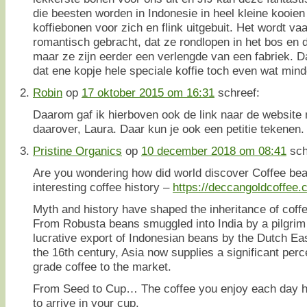
die beesten worden in Indonesie in heel kleine kooie
koffiebonen voor zich en flink uitgebuit. Het wordt va
romantisch gebracht, dat ze rondlopen in het bos en
maar ze zijn eerder een verlengde van een fabriek. D
dat ene kopje hele speciale koffie toch even wat minde
Robin
op
17 oktober 2015 om 16:31
schreef:
Daarom gaf ik hierboven ook de link naar de website
daarover, Laura. Daar kun je ook een petitie tekenen.
Pristine Organics
op
10 december 2018 om 08:41
sch
Are you wondering how did world discover Coffee bea
interesting coffee history –
https://deccangoldcoffee.
Myth and history have shaped the inheritance of coffee
From Robusta beans smuggled into India by a pilgrim
lucrative export of Indonesian beans by the Dutch E
the 16th century, Asia now supplies a significant pe
grade coffee to the market.
From Seed to Cup… The coffee you enjoy each day ha
to arrive in your cup.