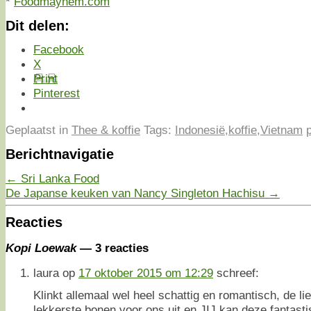
*
Foodmayhem.com
Dit delen:
Facebook
X
Print
Pinterest
Geplaatst in
Thee & koffie
Tags:
Indonesië
,
koffie
,
Vietnam
Berichtnavigatie
←
Sri Lanka Food
De Japanse keuken van Nancy Singleton Hachisu
→
Reacties
Kopi Loewak
— 3 reacties
laura
op
17 oktober 2015 om 12:29
schreef:
Klinkt allemaal wel heel schattig en romantisch, de l
lekkerste bonen voor ons uit en JIJ kan deze fantasti