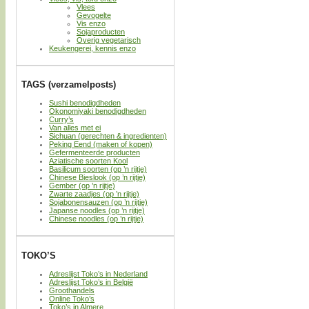
Vlees
Gevogelte
Vis enzo
Sojaproducten
Overig vegetarisch
Keukengerei, kennis enzo
TAGS (verzamelposts)
Sushi benodigdheden
Okonomiyaki benodigdheden
Curry’s
Van alles met ei
Sichuan (gerechten & ingredienten)
Peking Eend (maken of kopen)
Gefermenteerde producten
Aziatische soorten Kool
Basilicum soorten (op ’n rijtje)
Chinese Bieslook (op ’n rijtje)
Gember (op ’n rijtje)
Zwarte zaadjes (op ’n rijtje)
Sojabonensauzen (op ’n rijtje)
Japanse noodles (op ’n rijtje)
Chinese noodles (op ’n rijtje)
TOKO’S
Adreslijst Toko’s in Nederland
Adreslijst Toko’s in België
Groothandels
Online Toko’s
Toko’s in Almere