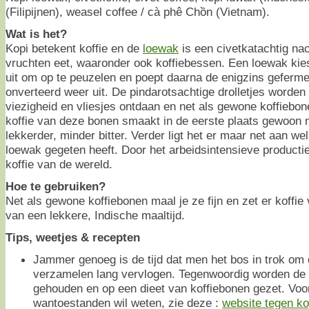
(Filipijnen), weasel coffee / cà phê Chồn (Vietnam).
Wat is het?
Kopi betekent koffie en de
loewak
is een civetkatachtig nac
vruchten eet, waaronder ook koffiebessen. Een loewak kies
uit om op te peuzelen en poept daarna de enigzins geferm
onverteerd weer uit. De pindarotsachtige drolletjes worde
viezigheid en vliesjes ontdaan en net als gewone koffiebo
koffie van deze bonen smaakt in de eerste plaats gewoon n
lekkerder, minder bitter. Verder ligt het er maar net aan we
loewak gegeten heeft. Door het arbeidsintensieve productie
koffie van de wereld.
Hoe te gebruiken?
Net als gewone koffiebonen maal je ze fijn en zet er koffie 
van een lekkere, Indische maaltijd.
Tips, weetjes & recepten
Jammer genoeg is de tijd dat men het bos in trok om d
verzamelen lang vervlogen. Tegenwoordig worden de a
gehouden en op een dieet van koffiebonen gezet. Voo
wantoestanden wil weten, zie deze :
website tegen ko