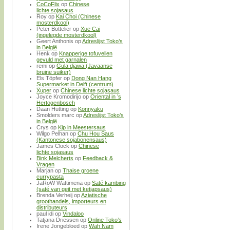
CoCoFlix
op
Chinese
lichte sojasaus
Roy
op
Kai Choi (Chinese
mosterdkool)
Peter Bottelier
op
Xue Cai
(ingelegde mosterdkool)
Geert Anthonis
op
Adreslijst Toko’s
in België
Henk
op
Knapperige tofuvellen
gevuld met garnalen
remi
op
Gula djawa (Javaanse
bruine suiker)
Els Töpfer
op
Dong Nan Hang
Supermarket in Delft (centrum)
Xuper
op
Chinese lichte sojasaus
Joyce Kromodirijo
op
Oriental in ’s
Hertogenbosch
Daan Hutting
op
Konnyaku
Smolders marc
op
Adreslijst Toko’s
in België
Crys
op
Kip in Meestersaus
Wilgo Pelhan
op
Chu Hou Saus
(Kantonese sojabonensaus)
James Clock
op
Chinese
lichte sojasaus
Bink Melcherts
op
Feedback &
Vragen
Marjan
op
Thaise groene
currypasta
JaRoW Wattimena
op
Saté kambing
(saté van geit met ketjapsaus)
Brenda Verheij
op
Aziatische
groothandels, importeurs en
distributeurs
paul idi
op
Vindaloo
Tatjana Driessen
op
Online Toko’s
Irene Jongebloed
op
Wah Nam