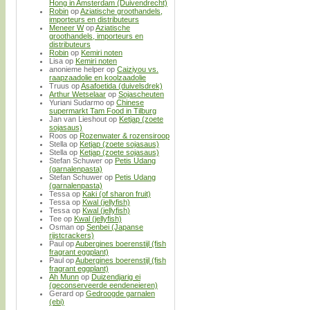
Hong in Amsterdam (Duivendrecht)
Robin
op
Aziatische groothandels,
importeurs en distributeurs
Meneer W
op
Aziatische
groothandels, importeurs en
distributeurs
Robin
op
Kemiri noten
Lisa
op
Kemiri noten
anonieme helper
op
Caiziyou vs.
raapzaadolie en koolzaadolie
Truus
op
Asafoetida (duivelsdrek)
Arthur Wetselaar
op
Sojascheuten
Yuriani Sudarmo
op
Chinese
supermarkt Tam Food in Tilburg
Jan van Lieshout
op
Ketjap (zoete
sojasaus)
Roos
op
Rozenwater & rozensiroop
Stella
op
Ketjap (zoete sojasaus)
Stella
op
Ketjap (zoete sojasaus)
Stefan Schuwer
op
Petis Udang
(garnalenpasta)
Stefan Schuwer
op
Petis Udang
(garnalenpasta)
Tessa
op
Kaki (of sharon fruit)
Tessa
op
Kwal (jellyfish)
Tessa
op
Kwal (jellyfish)
Tee
op
Kwal (jellyfish)
Osman
op
Senbei (Japanse
rijstcrackers)
Paul
op
Aubergines boerenstijl (fish
fragrant eggplant)
Paul
op
Aubergines boerenstijl (fish
fragrant eggplant)
Ah Munn
op
Duizendjarig ei
(geconserveerde eendeneieren)
Gerard
op
Gedroogde garnalen
(ebi)