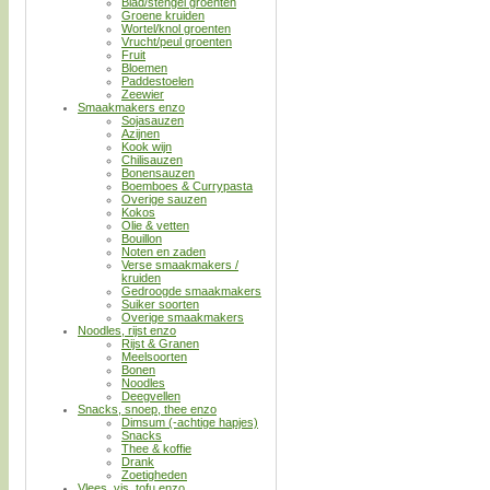
Blad/stengel groenten
Groene kruiden
Wortel/knol groenten
Vrucht/peul groenten
Fruit
Bloemen
Paddestoelen
Zeewier
Smaakmakers enzo
Sojasauzen
Azijnen
Kook wijn
Chilisauzen
Bonensauzen
Boemboes & Currypasta
Overige sauzen
Kokos
Olie & vetten
Bouillon
Noten en zaden
Verse smaakmakers /
kruiden
Gedroogde smaakmakers
Suiker soorten
Overige smaakmakers
Noodles, rijst enzo
Rijst & Granen
Meelsoorten
Bonen
Noodles
Deegvellen
Snacks, snoep, thee enzo
Dimsum (-achtige hapjes)
Snacks
Thee & koffie
Drank
Zoetigheden
Vlees, vis, tofu enzo