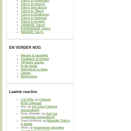
Toko’s in Rotterdam
Toko’s in Utrecht
Toko’s Den Bosch
Toko’s in Tilburg
Toko’s in Eindhoven
Toko’s in Helmond
Toko’s in Arnhem
JAPANSE Toko’s
KOREAANSE Toko’s
INDIASE Toko’s
EN VERDER NOG
Nieuws & nieuwtjes
Feedback & Vragen
Vijf leuke quizjes
In de media
Adverteren & Stats
Linkjes
Workshops
Laatste reacties
CoCoFlix
op
Chinese
lichte sojasaus
Roy
op
Kai Choi (Chinese
mosterdkool)
Peter Bottelier
op
Xue Cai
(ingelegde mosterdkool)
Geert Anthonis
op
Adreslijst Toko’s
in België
Henk
op
Knapperige tofuvellen