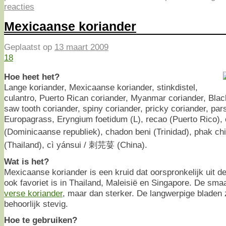
reacties
Mexicaanse koriander
Geplaatst op
13 maart 2009
18
Hoe heet het?
Lange koriander, Mexicaanse koriander, stinkdistel,
culantro, Puerto Rican coriander, Myanmar coriander, Blac
saw tooth coriander, spiny coriander, pricky coriander, pars
Europagrass, Eryngium foetidum (L), recao (Puerto Rico), 
(Dominicaanse republiek), chadon beni (Trinidad), phak chi f
(Thailand), cì yánsui / 刺芫荽 (China).
Wat is het?
Mexicaanse koriander is een kruid dat oorspronkelijk uit 
ook favoriet is in Thailand, Maleisië en Singapore. De smaa
verse koriander
, maar dan sterker. De langwerpige bladen 
behoorlijk stevig.
Hoe te gebruiken?