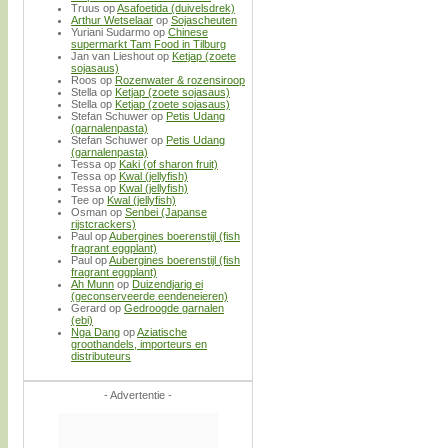
Truus
op
Asafoetida (duivelsdrek)
Arthur Wetselaar
op
Sojascheuten
Yuriani Sudarmo
op
Chinese
supermarkt Tam Food in Tilburg
Jan van Lieshout
op
Ketjap (zoete
sojasaus)
Roos
op
Rozenwater & rozensiroop
Stella
op
Ketjap (zoete sojasaus)
Stella
op
Ketjap (zoete sojasaus)
Stefan Schuwer
op
Petis Udang
(garnalenpasta)
Stefan Schuwer
op
Petis Udang
(garnalenpasta)
Tessa
op
Kaki (of sharon fruit)
Tessa
op
Kwal (jellyfish)
Tessa
op
Kwal (jellyfish)
Tee
op
Kwal (jellyfish)
Osman
op
Senbei (Japanse
rijstcrackers)
Paul
op
Aubergines boerenstijl (fish
fragrant eggplant)
Paul
op
Aubergines boerenstijl (fish
fragrant eggplant)
Ah Munn
op
Duizendjarig ei
(geconserveerde eendeneieren)
Gerard
op
Gedroogde garnalen
(ebi)
Nga Dang
op
Aziatische
groothandels, importeurs en
distributeurs
- Advertentie -