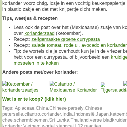
koriander voorzichtig, losje in een vochtig keukenpapiertje
in plastic zakje en dat met knijpertje dicht maken.
Tips, weetjes & recepten
Lees ook de post over het (Mexicaanse) zusje van k
over
korianderzaad
(ketoembar).
Recept:
zelfgemaakte groene currypasta
Recept:
salade tomaat, rode ui, avocado en koriander
Tip: de wortels die je overhoudt kun je in de vriezer b
hebt voor een currypasta, of bijvoorbeeld een
kruidig
mosselen in te koken
Andere posts met/over koriander
:
Wat is er te koop? (klik hier)
Tags:
Apiaceae
,
China
,
Chinese parsely
,
Chinese
peterselie
,
cilantro
,
coriander
,
India
,
Indonesië
,
Japan
,
ketoem
chee
,
schermbloemen
,
Sri Lanka
,
Thailand
,
verse bladkruide
koriander
,
Vietnam
,
wortel
,
xiangcai
|
12
reacties