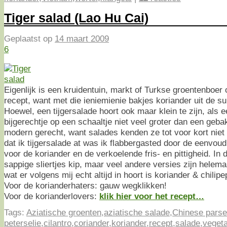
Tiger salad (Lao Hu Cai)
Geplaatst op
14 maart 2009
6
Eigenlijk is een kruidentuin, markt of Turkse groentenboer o
recept, want met die ieniemienie bakjes koriander uit de su
Hoewel, een tijgersalade hoort ook maar klein te zijn, als 
bijgerechtje op een schaaltje niet veel groter dan een geba
modern gerecht, want salades kenden ze tot voor kort niet 
dat ik tijgersalade at was ik flabbergasted door de eenvoud
voor de koriander en de verkoelende fris- en pittigheid. In 
sappige sliertjes kip, maar veel andere versies zijn helema
wat er volgens mij echt altijd in hoort is koriander & chilipe
Voor de korianderhaters: gauw wegklikken!
Voor de korianderlovers:
klik hier voor het recept…
Tags:
Aziatische groenten
,
aziatische salade
,
Chinese parse
peterselie
,
cilantro
,
coriander
,
koriander
,
recept
,
salade
,
vegeta