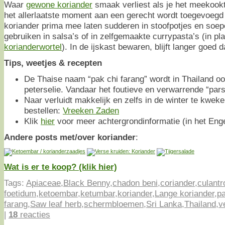
Waar
gewone koriander
smaak verliest als je het meekook
het allerlaatste moment aan een gerecht wordt toegevoegd
koriander prima mee laten sudderen in stoofpotjes en soe
gebruiken in salsa’s of in zelfgemaakte currypasta’s (in pl
korianderwortel
). In de ijskast bewaren, blijft langer goed 
Tips, weetjes & recepten
De Thaise naam “pak chi farang” wordt in Thailand oo
peterselie. Vandaar het foutieve en verwarrende “parsl
Naar verluidt makkelijk en zelfs in de winter te kweke
bestellen:
Vreeken Zaden
Klik
hier
voor meer achtergrondinformatie (in het Engel
Andere posts met/over koriander
:
Wat is er te koop? (klik hier)
Tags:
Apiaceae
,
Black Benny
,
chadon beni
,
coriander
,
culantr
foetidum
,
ketoembar
,
ketumbar
,
koriander
,
Lange koriander
,
p
farang
,
Saw leaf herb
,
schermbloemen
,
Sri Lanka
,
Thailand
,
v
|
18
reacties