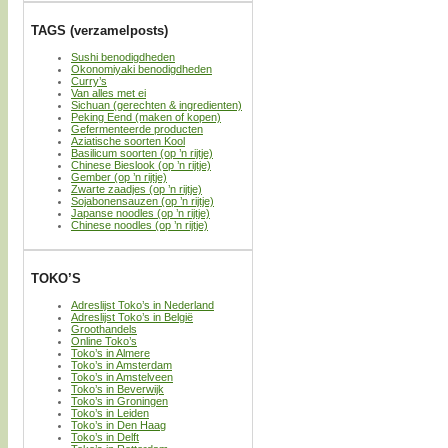
TAGS (verzamelposts)
Sushi benodigdheden
Okonomiyaki benodigdheden
Curry’s
Van alles met ei
Sichuan (gerechten & ingredienten)
Peking Eend (maken of kopen)
Gefermenteerde producten
Aziatische soorten Kool
Basilicum soorten (op ’n rijtje)
Chinese Bieslook (op ’n rijtje)
Gember (op ’n rijtje)
Zwarte zaadjes (op ’n rijtje)
Sojabonensauzen (op ’n rijtje)
Japanse noodles (op ’n rijtje)
Chinese noodles (op ’n rijtje)
TOKO’S
Adreslijst Toko’s in Nederland
Adreslijst Toko’s in België
Groothandels
Online Toko’s
Toko’s in Almere
Toko’s in Amsterdam
Toko’s in Amstelveen
Toko’s in Beverwijk
Toko’s in Groningen
Toko’s in Leiden
Toko’s in Den Haag
Toko’s in Delft