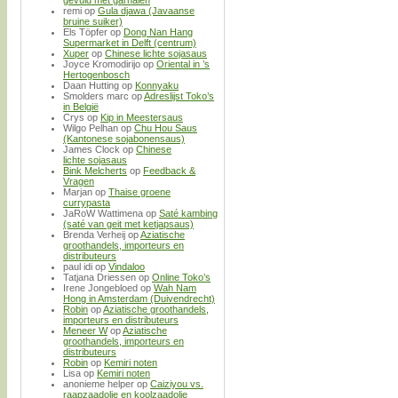
gevuld met garnalen
remi
op
Gula djawa (Javaanse
bruine suiker)
Els Töpfer
op
Dong Nan Hang
Supermarket in Delft (centrum)
Xuper
op
Chinese lichte sojasaus
Joyce Kromodirijo
op
Oriental in ’s
Hertogenbosch
Daan Hutting
op
Konnyaku
Smolders marc
op
Adreslijst Toko’s
in België
Crys
op
Kip in Meestersaus
Wilgo Pelhan
op
Chu Hou Saus
(Kantonese sojabonensaus)
James Clock
op
Chinese
lichte sojasaus
Bink Melcherts
op
Feedback &
Vragen
Marjan
op
Thaise groene
currypasta
JaRoW Wattimena
op
Saté kambing
(saté van geit met ketjapsaus)
Brenda Verheij
op
Aziatische
groothandels, importeurs en
distributeurs
paul idi
op
Vindaloo
Tatjana Driessen
op
Online Toko’s
Irene Jongebloed
op
Wah Nam
Hong in Amsterdam (Duivendrecht)
Robin
op
Aziatische groothandels,
importeurs en distributeurs
Meneer W
op
Aziatische
groothandels, importeurs en
distributeurs
Robin
op
Kemiri noten
Lisa
op
Kemiri noten
anonieme helper
op
Caiziyou vs.
raapzaadolie en koolzaadolie