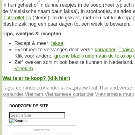
in hun geheel of in dunne reepjes in de soep (heel typisch 
de Maleisische naam daun laksa), in stoofpotjes, salades
lenterolletjes
(Nems). In de ijskast, met een nat keukenpapi
plastic zak nog een paar dagen tot een week te bewaren.
Tips, weetjes & recepten
Recept & meer:
laksa
.
Eventueel te vervangen door verse
koriander
,
Thaise
Klik voor andere:
groene bladkruiden van de toko op ee
Zelf kweken schijnt ook best te kunnen in Nederland. 
Vreeken
Wat is er te koop? (klik hier)
Tags:
coriander
,
koriander
,
laksa
,
praew leaf
,
Thailand
,
verse 
koriander
,
Vietnam
,
Vietnamese koriander
,
Vietnamese munt
DOORZOEK DE SITE
Zoeken
naar:
- advertentie -