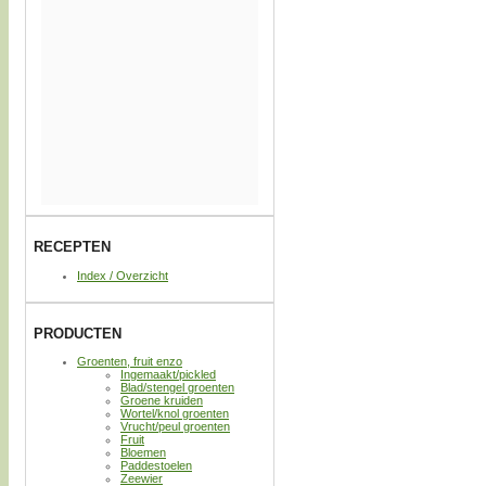
RECEPTEN
Index / Overzicht
PRODUCTEN
Groenten, fruit enzo
Ingemaakt/pickled
Blad/stengel groenten
Groene kruiden
Wortel/knol groenten
Vrucht/peul groenten
Fruit
Bloemen
Paddestoelen
Zeewier