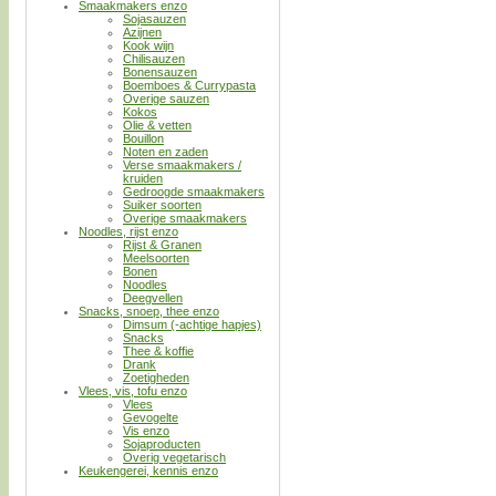
Smaakmakers enzo
Sojasauzen
Azijnen
Kook wijn
Chilisauzen
Bonensauzen
Boemboes & Currypasta
Overige sauzen
Kokos
Olie & vetten
Bouillon
Noten en zaden
Verse smaakmakers /
kruiden
Gedroogde smaakmakers
Suiker soorten
Overige smaakmakers
Noodles, rijst enzo
Rijst & Granen
Meelsoorten
Bonen
Noodles
Deegvellen
Snacks, snoep, thee enzo
Dimsum (-achtige hapjes)
Snacks
Thee & koffie
Drank
Zoetigheden
Vlees, vis, tofu enzo
Vlees
Gevogelte
Vis enzo
Sojaproducten
Overig vegetarisch
Keukengerei, kennis enzo