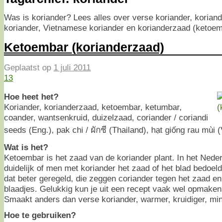
Was is koriander? Lees alles over verse koriander, korian
koriander, Vietnamese koriander en korianderzaad (ketoemb
Ketoembar (korianderzaad)
Geplaatst op
1 juli 2011
13
Hoe heet het?
Koriander, korianderzaad, ketoembar, ketumbar,
coander, wantsenkruid, duizelzaad, coriander / coriandi
seeds (Eng.), pak chi / ผักชี (Thailand), hạt giống rau mùi 
Wat is het?
Ketoembar is het zaad van de koriander plant. In het Nederla
duidelijk of men met koriander het zaad of het blad bedoe
dat beter geregeld, die zeggen coriander tegen het zaad en
blaadjes. Gelukkig kun je uit een recept vaak wel opmaken
Smaakt anders dan verse koriander, warmer, kruidiger, min
Hoe te gebruiken?