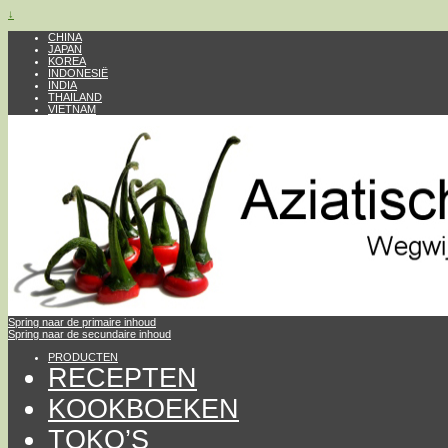
↓
CHINA
JAPAN
KOREA
INDONESIË
INDIA
THAILAND
VIETNAM
Spring naar de primaire inhoud
Spring naar de secundaire inhoud
PRODUCTEN
RECEPTEN
KOOKBOEKEN
TOKO’S