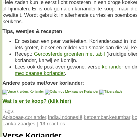
Hele zaden kun je eerst licht roosteren in een droge koe
of fijnmalen. Er is ook gemalen koriander te koop, maar die 
kwaliteit. Wordt gebruikt in allerhande curries en boemboes
keukens.
Tips, weetjes & recepten
Er bestaan een paar variëteiten. Korianderzaad in Ind
iets groter, bleker en milder van smaak dan die wij ke
Recept:
Geroosterde groenten met tabil
(kruidige oli
koriander, karwij en komijn.
Lees ook de post over gewone, verse
koriander
en di
mexicaanse koriander
.
Andere posts met/over koriander
:
Wat is er te koop? (klik hier)
Tags:
Apiaceae
,
coriander
,
India
,
Indonesië
,
ketoembar
,
ketumbar
,
ko
Lanka
,
zaadjes
|
13
reacties
Verse Koriander