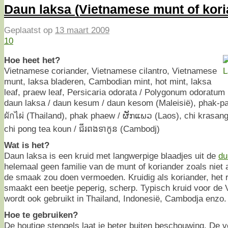
Daun laksa (Vietnamese munt of kori
Geplaatst op
13 maart 2009
10
Hoe heet het?
Vietnamese coriander, Vietnamese cilantro, Vietnamese
munt, laksa bladeren, Cambodian mint, hot mint, laksa
leaf, praew leaf, Persicaria odorata / Polygonum odoratum 
daun laksa / daun kesum / daun kesom (Maleisië), phak-pai 
ผักไผ่ (Thailand), phak phaew / ຜັກແພວ (Laos), chi krasang 
chi pong tea koun / ជីរពងទាកូន (Cambodj)
Wat is het?
Daun laksa is een kruid met langwerpige blaadjes uit de
du
helemaal geen familie van de munt of koriander zoals niet
de smaak zou doen vermoeden. Kruidig als koriander, het ru
smaakt een beetje peperig, scherp. Typisch kruid voor d
wordt ook gebruikt in Thailand, Indonesië, Cambodja enzo.
Hoe te gebruiken?
De houtige stengels laat je beter buiten beschouwing. De v