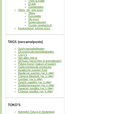
Thee & koffie
Drank
Zoetigheden
Vlees, vis, tofu enzo
Vlees
Gevogelte
Vis enzo
Sojaproducten
Overig vegetarisch
Keukengerei, kennis enzo
TAGS (verzamelposts)
Sushi benodigdheden
Okonomiyaki benodigdheden
Curry’s
Van alles met ei
Sichuan (gerechten & ingredienten)
Peking Eend (maken of kopen)
Gefermenteerde producten
Aziatische soorten Kool
Basilicum soorten (op ’n rijtje)
Chinese Bieslook (op ’n rijtje)
Gember (op ’n rijtje)
Zwarte zaadjes (op ’n rijtje)
Sojabonensauzen (op ’n rijtje)
Japanse noodles (op ’n rijtje)
Chinese noodles (op ’n rijtje)
TOKO’S
Adreslijst Toko’s in Nederland