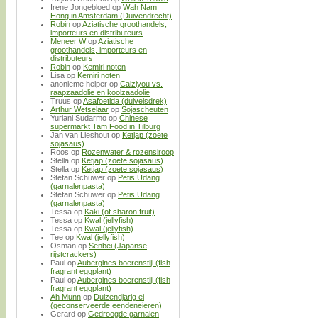
Irene Jongebloed
op
Wah Nam
Hong in Amsterdam (Duivendrecht)
Robin
op
Aziatische groothandels,
importeurs en distributeurs
Meneer W
op
Aziatische
groothandels, importeurs en
distributeurs
Robin
op
Kemiri noten
Lisa
op
Kemiri noten
anonieme helper
op
Caiziyou vs.
raapzaadolie en koolzaadolie
Truus
op
Asafoetida (duivelsdrek)
Arthur Wetselaar
op
Sojascheuten
Yuriani Sudarmo
op
Chinese
supermarkt Tam Food in Tilburg
Jan van Lieshout
op
Ketjap (zoete
sojasaus)
Roos
op
Rozenwater & rozensiroop
Stella
op
Ketjap (zoete sojasaus)
Stella
op
Ketjap (zoete sojasaus)
Stefan Schuwer
op
Petis Udang
(garnalenpasta)
Stefan Schuwer
op
Petis Udang
(garnalenpasta)
Tessa
op
Kaki (of sharon fruit)
Tessa
op
Kwal (jellyfish)
Tessa
op
Kwal (jellyfish)
Tee
op
Kwal (jellyfish)
Osman
op
Senbei (Japanse
rijstcrackers)
Paul
op
Aubergines boerenstijl (fish
fragrant eggplant)
Paul
op
Aubergines boerenstijl (fish
fragrant eggplant)
Ah Munn
op
Duizendjarig ei
(geconserveerde eendeneieren)
Gerard
op
Gedroogde garnalen