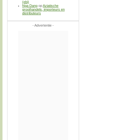
(ebi)
Nga Dang
op
Aziatische
groothandels, importeurs en
distributeurs
- Advertentie -