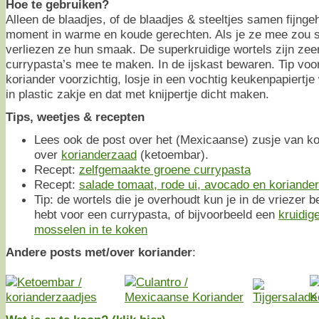
Hoe te gebruiken?
Alleen de blaadjes, of de blaadjes & steeltjes samen fijngeh
moment in warme en koude gerechten. Als je ze mee zou 
verliezen ze hun smaak. De superkruidige wortels zijn zee
currypasta’s mee te maken. In de ijskast bewaren. Tip voo
koriander voorzichtig, losje in een vochtig keukenpapiertje
in plastic zakje en dat met knijpertje dicht maken.
Tips, weetjes & recepten
Lees ook de post over het (Mexicaanse) zusje van k
over
korianderzaad
(ketoembar).
Recept:
zelfgemaakte groene currypasta
Recept:
salade tomaat, rode ui, avocado en koriander
Tip: de wortels die je overhoudt kun je in de vriezer b
hebt voor een currypasta, of bijvoorbeeld een
kruidig
mosselen in te koken
Andere posts met/over koriander
: