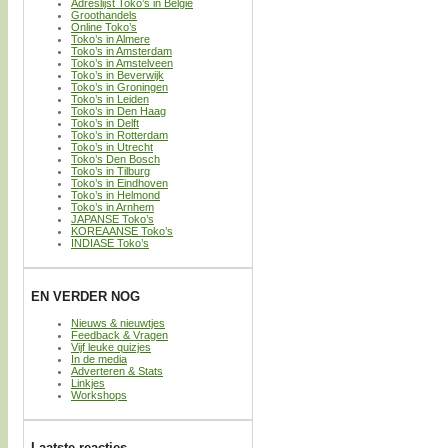
Adreslijst Toko’s in België
Groothandels
Online Toko’s
Toko’s in Almere
Toko’s in Amsterdam
Toko’s in Amstelveen
Toko’s in Beverwijk
Toko’s in Groningen
Toko’s in Leiden
Toko’s in Den Haag
Toko’s in Delft
Toko’s in Rotterdam
Toko’s in Utrecht
Toko’s Den Bosch
Toko’s in Tilburg
Toko’s in Eindhoven
Toko’s in Helmond
Toko’s in Arnhem
JAPANSE Toko’s
KOREAANSE Toko’s
INDIASE Toko’s
EN VERDER NOG
Nieuws & nieuwtjes
Feedback & Vragen
Vijf leuke quizjes
In de media
Adverteren & Stats
Linkjes
Workshops
Laatste reacties