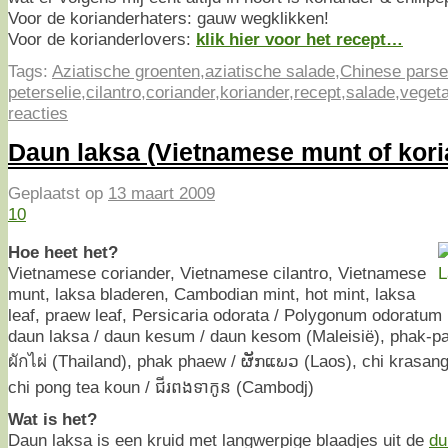
Voor de korianderhaters: gauw wegklikken!
Voor de korianderlovers:
klik hier voor het recept…
Tags:
Aziatische groenten
,
aziatische salade
,
Chinese parse
peterselie
,
cilantro
,
coriander
,
koriander
,
recept
,
salade
,
vegeta
reacties
Daun laksa (Vietnamese munt of kori
Geplaatst op
13 maart 2009
10
Hoe heet het?
Vietnamese coriander, Vietnamese cilantro, Vietnamese
munt, laksa bladeren, Cambodian mint, hot mint, laksa
leaf, praew leaf, Persicaria odorata / Polygonum odoratum 
daun laksa / daun kesum / daun kesom (Maleisië), phak-pai 
ผักไผ่ (Thailand), phak phaew / ຜັກແພວ (Laos), chi krasang 
chi pong tea koun / ជីរពងទាកូន (Cambodj)
Wat is het?
Daun laksa is een kruid met langwerpige blaadjes uit de
du