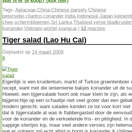
Wat is er te koop? (klik hier)
Tags:
Apiaceae
,
China
,
Chinese parsely
,
Chinese
peterselie
,
cilantro
,
coriander
,
India
,
Indonesië
,
Japan
,
ketoem
chee
,
schermbloemen
,
Sri Lanka
,
Thailand
,
verse bladkruide
koriander
,
Vietnam
,
wortel
,
xiangcai
|
12
reacties
Tiger salad (Lao Hu Cai)
Geplaatst op
14 maart 2009
6
Eigenlijk is een kruidentuin, markt of Turkse groentenboer o
recept, want met die ieniemienie bakjes koriander uit de su
Hoewel, een tijgersalade hoort ook maar klein te zijn, als 
bijgerechtje op een schaaltje niet veel groter dan een geba
modern gerecht, want salades kenden ze tot voor kort niet 
dat ik tijgersalade at was ik flabbergasted door de eenvoud
voor de koriander en de verkoelende fris- en pittigheid. In 
sappige sliertjes kip, maar veel andere versies zijn helema
wat er volgens mij echt altijd in hoort is koriander & chilipe