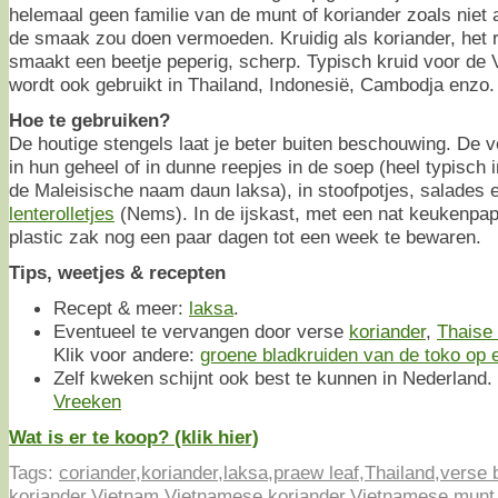
helemaal geen familie van de munt of koriander zoals niet
de smaak zou doen vermoeden. Kruidig als koriander, het ru
smaakt een beetje peperig, scherp. Typisch kruid voor d
wordt ook gebruikt in Thailand, Indonesië, Cambodja enzo.
Hoe te gebruiken?
De houtige stengels laat je beter buiten beschouwing. De v
in hun geheel of in dunne reepjes in de soep (heel typisch 
de Maleisische naam daun laksa), in stoofpotjes, salades
lenterolletjes
(Nems). In de ijskast, met een nat keukenpapi
plastic zak nog een paar dagen tot een week te bewaren.
Tips, weetjes & recepten
Recept & meer:
laksa
.
Eventueel te vervangen door verse
koriander
,
Thaise
Klik voor andere:
groene bladkruiden van de toko op ee
Zelf kweken schijnt ook best te kunnen in Nederland. 
Vreeken
Wat is er te koop? (klik hier)
Tags:
coriander
,
koriander
,
laksa
,
praew leaf
,
Thailand
,
verse 
koriander
,
Vietnam
,
Vietnamese koriander
,
Vietnamese munt