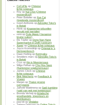
CoCoFlix
op
Chinese
lichte sojasaus
Roy
op
Kai Choi (Chinese
mosterdkool)
Peter Bottelier
op
Xue Cai
(ingelegde mosterdkool)
Geert Anthonis
op
Adreslijst Toko’s
in België
Henk
op
Knapperige tofuvellen
gevuld met garnalen
remi
op
Gula djawa (Javaanse
bruine suiker)
Els Töpfer
op
Dong Nan Hang
Supermarket in Delft (centrum)
Xuper
op
Chinese lichte sojasaus
Joyce Kromodirijo
op
Oriental in ’s
Hertogenbosch
Daan Hutting
op
Konnyaku
Smolders marc
op
Adreslijst Toko’s
in België
Crys
op
Kip in Meestersaus
Wilgo Pelhan
op
Chu Hou Saus
(Kantonese sojabonensaus)
James Clock
op
Chinese
lichte sojasaus
Bink Melcherts
op
Feedback &
Vragen
Marjan
op
Thaise groene
currypasta
JaRoW Wattimena
op
Saté kambing
(saté van geit met ketjapsaus)
Brenda Verheij
op
Aziatische
groothandels, importeurs en
distributeurs
paul idi
op
Vindaloo
Tatjana Driessen
op
Online Toko’s