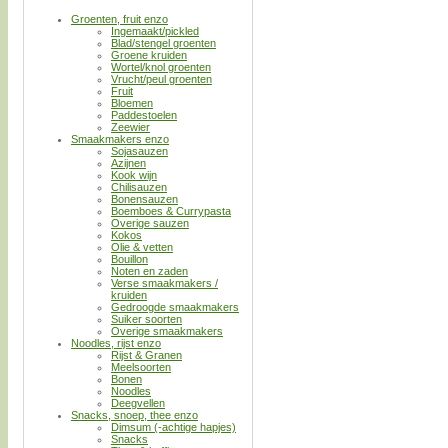
Groenten, fruit enzo
Ingemaakt/pickled
Blad/stengel groenten
Groene kruiden
Wortel/knol groenten
Vrucht/peul groenten
Fruit
Bloemen
Paddestoelen
Zeewier
Smaakmakers enzo
Sojasauzen
Azijnen
Kook wijn
Chilisauzen
Bonensauzen
Boemboes & Currypasta
Overige sauzen
Kokos
Olie & vetten
Bouillon
Noten en zaden
Verse smaakmakers /
kruiden
Gedroogde smaakmakers
Suiker soorten
Overige smaakmakers
Noodles, rijst enzo
Rijst & Granen
Meelsoorten
Bonen
Noodles
Deegvellen
Snacks, snoep, thee enzo
Dimsum (-achtige hapjes)
Snacks