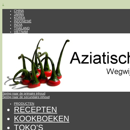
↓
CHINA
JAPAN
KOREA
INDONESIË
INDIA
THAILAND
VIETNAM
Spring naar de primaire inhoud
Spring naar de secundaire inhoud
PRODUCTEN
RECEPTEN
KOOKBOEKEN
TOKO’S