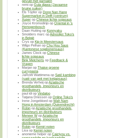
gevuld met garnalen
remi
op
Gula djawa (Javaanse
bruine suiker)
Els Töpfer
op
Dong Nan Hang
Supermarket in Delft (centrum)
Xuper
op
Chinese lichte sojasaus
Joyce Kromodirijo
op
Oriental in ’s
Hertogenbosch
Daan Hutting
op
Konnyaku
Smolders marc
op
Adreslijst Toko’s
in België
Crys
op
Kip in Meestersaus
Wilgo Pelhan
op
Chu Hou Saus
(Kantonese sojabonensaus)
James Clock
op
Chinese
lichte sojasaus
Bink Melcherts
op
Feedback &
Vragen
Marjan
op
Thaise groene
currypasta
JaRoW Wattimena
op
Saté kambing
(saté van geit met ketjapsaus)
Brenda Verheij
op
Aziatische
groothandels, importeurs en
distributeurs
paul idi
op
Vindaloo
Tatjana Driessen
op
Online Toko’s
Irene Jongebloed
op
Wah Nam
Hong in Amsterdam (Duivendrecht)
Robin
op
Aziatische groothandels,
importeurs en distributeurs
Meneer W
op
Aziatische
groothandels, importeurs en
distributeurs
Robin
op
Kemiri noten
Lisa
op
Kemiri noten
anonieme helper
op
Caiziyou vs.
raapzaadolie en koolzaadolie