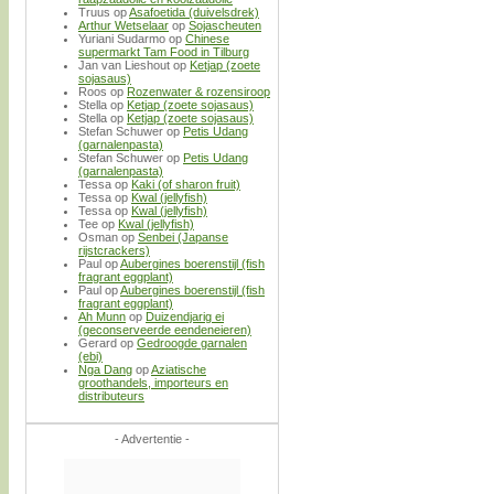
Truus
op
Asafoetida (duivelsdrek)
Arthur Wetselaar
op
Sojascheuten
Yuriani Sudarmo
op
Chinese
supermarkt Tam Food in Tilburg
Jan van Lieshout
op
Ketjap (zoete
sojasaus)
Roos
op
Rozenwater & rozensiroop
Stella
op
Ketjap (zoete sojasaus)
Stella
op
Ketjap (zoete sojasaus)
Stefan Schuwer
op
Petis Udang
(garnalenpasta)
Stefan Schuwer
op
Petis Udang
(garnalenpasta)
Tessa
op
Kaki (of sharon fruit)
Tessa
op
Kwal (jellyfish)
Tessa
op
Kwal (jellyfish)
Tee
op
Kwal (jellyfish)
Osman
op
Senbei (Japanse
rijstcrackers)
Paul
op
Aubergines boerenstijl (fish
fragrant eggplant)
Paul
op
Aubergines boerenstijl (fish
fragrant eggplant)
Ah Munn
op
Duizendjarig ei
(geconserveerde eendeneieren)
Gerard
op
Gedroogde garnalen
(ebi)
Nga Dang
op
Aziatische
groothandels, importeurs en
distributeurs
- Advertentie -