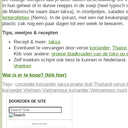
in hun geheel of in dunne reepjes in de soep (heel typisch 
de Maleisische naam daun laksa), in stoofpotjes, salades
lenterolletjes
(Nems). In de ijskast, met een nat keukenpapi
plastic zak nog een paar dagen tot een week te bewaren.
Tips, weetjes & recepten
Recept & meer:
laksa
.
Eventueel te vervangen door verse
koriander
,
Thaise
Klik voor andere:
groene bladkruiden van de toko op ee
Zelf kweken schijnt ook best te kunnen in Nederland. 
Vreeken
Wat is er te koop? (klik hier)
Tags:
coriander
,
koriander
,
laksa
,
praew leaf
,
Thailand
,
verse 
koriander
,
Vietnam
,
Vietnamese koriander
,
Vietnamese munt
DOORZOEK DE SITE
Zoeken
naar:
- advertentie -