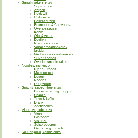
Smaakmakers enzo
Sojasauzen
Azijnen
Kook wijn
Chilisauzen
Bonensauzen
Boemboes & Currypasta
Overige sauzen
Kokos
Olie & vetten
Bouillon
Noten en zaden
Verse smaakmakers /
kruiden
Gedroogde smaakmakers
Suiker soorten
Overige smaakmakers
Noodles, rijst enzo
Rijst & Granen
Meelsoorten
Bonen
Noodles
Deegvellen
Snacks, snoep, thee enzo
Dimsum (-achtige hapjes)
Snacks
Thee & koffie
Drank
Zoetigheden
Vlees, vis, tofu enzo
Vlees
Gevogelte
Vis enzo
Sojaproducten
Overig vegetarisch
Keukengerei, kennis enzo