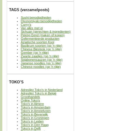
TAGS (verzamelposts)
Sushi benodigdheden
Okonomiyaki benodigdheden
Curry’s
Van alles met ei
Sichuan (gerechten & ingredienten)
Peking Eend (maken of kopen)
Gefermenteerde producten
Aziatische soorten Kool
Basilicum soorten (op ’n rijtje)
Chinese Bieslook (op ’n rijtje)
Gember (op ’n rijtje)
Zwarte zaadjes (op ’n rijtje)
Sojabonensauzen (op ’n rijtje)
Japanse noodles (op ’n rijtje)
Chinese noodles (op ’n rijtje)
TOKO’S
Adreslijst Toko’s in Nederland
Adreslijst Toko’s in België
Groothandels
Online Toko’s
Toko’s in Almere
Toko’s in Amsterdam
Toko’s in Amstelveen
Toko’s in Beverwijk
Toko’s in Groningen
Toko’s in Leiden
Toko’s in Den Haag
Toko’s in Delft