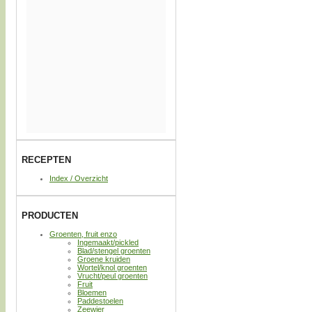
RECEPTEN
Index / Overzicht
PRODUCTEN
Groenten, fruit enzo
Ingemaakt/pickled
Blad/stengel groenten
Groene kruiden
Wortel/knol groenten
Vrucht/peul groenten
Fruit
Bloemen
Paddestoelen
Zeewier