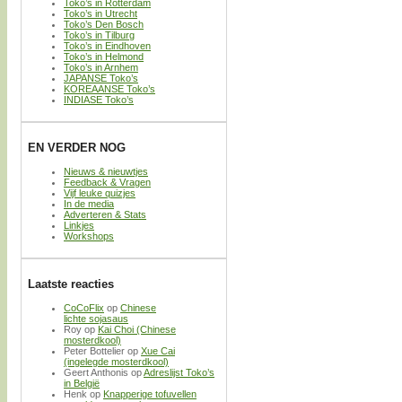
Toko’s in Rotterdam
Toko’s in Utrecht
Toko’s Den Bosch
Toko’s in Tilburg
Toko’s in Eindhoven
Toko’s in Helmond
Toko’s in Arnhem
JAPANSE Toko’s
KOREAANSE Toko’s
INDIASE Toko’s
EN VERDER NOG
Nieuws & nieuwtjes
Feedback & Vragen
Vijf leuke quizjes
In de media
Adverteren & Stats
Linkjes
Workshops
Laatste reacties
CoCoFlix
op
Chinese
lichte sojasaus
Roy
op
Kai Choi (Chinese
mosterdkool)
Peter Bottelier
op
Xue Cai
(ingelegde mosterdkool)
Geert Anthonis
op
Adreslijst Toko’s
in België
Henk
op
Knapperige tofuvellen