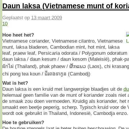
Daun laksa (Vietnamese munt of kori
Geplaatst op
13 maart 2009
10
Hoe heet het?
Vietnamese coriander, Vietnamese cilantro, Vietnamese
munt, laksa bladeren, Cambodian mint, hot mint, laksa
leaf, praew leaf, Persicaria odorata / Polygonum odoratum 
daun laksa / daun kesum / daun kesom (Maleisië), phak-pai 
ผักไผ่ (Thailand), phak phaew / ຜັກແພວ (Laos), chi krasang 
chi pong tea koun / ជីរពងទាកូន (Cambodj)
Wat is het?
Daun laksa is een kruid met langwerpige blaadjes uit de
du
helemaal geen familie van de munt of koriander zoals niet
de smaak zou doen vermoeden. Kruidig als koriander, het ru
smaakt een beetje peperig, scherp. Typisch kruid voor d
wordt ook gebruikt in Thailand, Indonesië, Cambodja enzo.
Hoe te gebruiken?
De houtige stengels laat je beter buiten beschouwing. De v