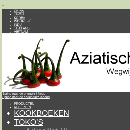
↓
CHINA
JAPAN
KOREA
INDONESIË
INDIA
THAILAND
VIETNAM
Spring naar de primaire inhoud
Spring naar de secundaire inhoud
PRODUCTEN
RECEPTEN
KOOKBOEKEN
TOKO’S