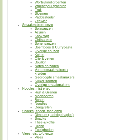
Wortel/knol groenten
Vrucht/peul groenten
Fruit
Bloemen
Paddestoelen
Zeewier
Smaakmakers enzo
Sojasauzen
Azijnen
Kook wijn
Chilisauzen
Bonensauzen
Boemboes & Currypasta
Overige sauzen
Kokos
Olie & vetten
Bouillon
Noten en zaden
Verse smaakmakers /
kruiden
Gedroogde smaakmakers
Suiker soorten
Overige smaakmakers
Noodles, rijst enzo
Rijst & Granen
Meelsoorten
Bonen
Noodles
Deegvellen
Snacks, snoep, thee enzo
Dimsum (-achtige hapjes)
Snacks
Thee & koffie
Drank
Zoetigheden
Vlees, vis, tofu enzo
Vlees