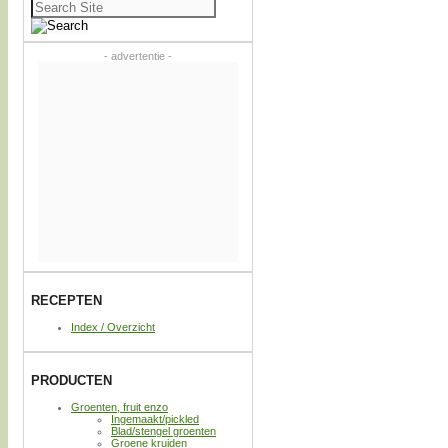
Zoeken
naar:
- advertentie -
RECEPTEN
Index / Overzicht
PRODUCTEN
Groenten, fruit enzo
Ingemaakt/pickled
Blad/stengel groenten
Groene kruiden