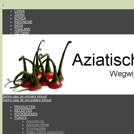
↓
CHINA
JAPAN
KOREA
INDONESIË
INDIA
THAILAND
VIETNAM
Spring naar de primaire inhoud
Spring naar de secundaire inhoud
PRODUCTEN
RECEPTEN
KOOKBOEKEN
TOKO’S
Adreslijst NL
Adreslijst België
Groothandels
Online Toko’s (webshops)