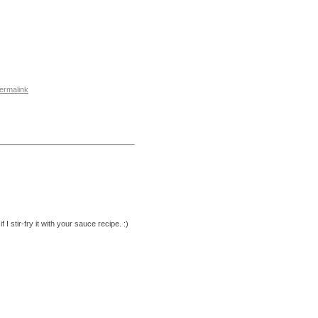
ermalink
f I stir-fry it with your sauce recipe. :)