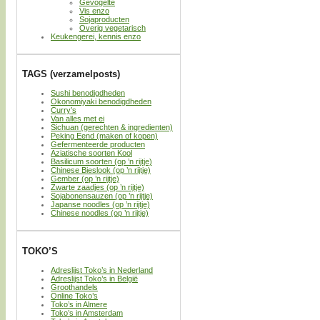
Gevogelte
Vis enzo
Sojaproducten
Overig vegetarisch
Keukengerei, kennis enzo
TAGS (verzamelposts)
Sushi benodigdheden
Okonomiyaki benodigdheden
Curry’s
Van alles met ei
Sichuan (gerechten & ingredienten)
Peking Eend (maken of kopen)
Gefermenteerde producten
Aziatische soorten Kool
Basilicum soorten (op ’n rijtje)
Chinese Bieslook (op ’n rijtje)
Gember (op ’n rijtje)
Zwarte zaadjes (op ’n rijtje)
Sojabonensauzen (op ’n rijtje)
Japanse noodles (op ’n rijtje)
Chinese noodles (op ’n rijtje)
TOKO’S
Adreslijst Toko’s in Nederland
Adreslijst Toko’s in België
Groothandels
Online Toko’s
Toko’s in Almere
Toko’s in Amsterdam