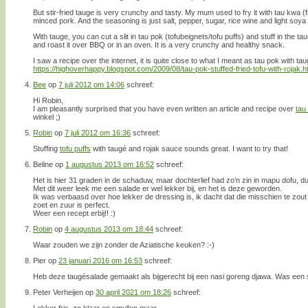
But stir-fried tauge is very crunchy and tasty. My mum used to fry it with tau kwa (f
minced pork. And the seasoning is just salt, pepper, sugar, rice wine and light soya
With tauge, you can cut a slit in tau pok (tofubeignets/tofu puffs) and stuff in the 
and roast it over BBQ or in an oven. It is a very crunchy and healthy snack.
I saw a recipe over the internet, it is quite close to what I meant as tau pok with taug
https://highoverhappy.blogspot.com/2009/08/tau-pok-stuffed-fried-tofu-with-rojak.h
Bee
op
7 juli 2012 om 14:06
schreef:
Hi Robin,
I am pleasantly surprised that you have even written an article and recipe over
tau
winkel ;)
Robin
op
7 juli 2012 om 16:36
schreef:
Stuffing
tofu puffs
with taugé and rojak sauce sounds great. I want to try that!
Beline
op
1 augustus 2013 om 16:52
schreef:
Het is hier 31 graden in de schaduw, maar dochterlief had zo’n zin in mapu dofu, d
Met dit weer leek me een salade er wel lekker bij, en het is deze geworden.
Ik was verbaasd over hoe lekker de dressing is, ik dacht dat die misschien te zout
zoet en zuur is perfect.
Weer een recept erbij!! :)
Robin
op
4 augustus 2013 om 18:44
schreef:
Waar zouden we zijn zonder de Aziatische keuken? :-)
Pier
op
23 januari 2016 om 16:53
schreef:
Heb deze taugésalade gemaakt als bijgerecht bij een nasi goreng djawa. Was een s
Peter Verheijen
op
30 april 2021 om 18:26
schreef:
Lekker fris. zo klaar en smullen maar