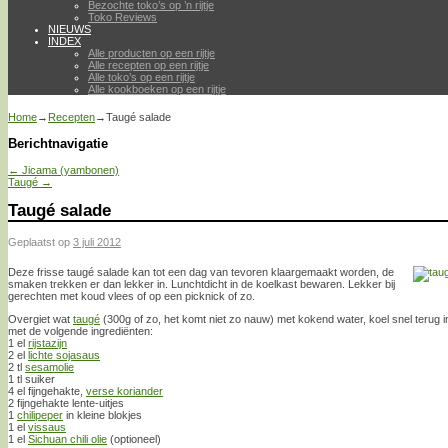
Bezochte toko’s op ’n rijtje
Toko Reviews
NIEUWS
INDEX
Alle producten op een rijtje
Alle recepten op een rijtje
Alle toko’s op een rijtje
Alle kookboeken op een rijtje
Home
→
Recepten
→
Taugé salade
Berichtnavigatie
←
Jicama (yambonen)
Taugé
→
Taugé salade
Geplaatst op
3 juli 2012
Deze frisse taugé salade kan tot een dag van tevoren klaargemaakt worden, de
smaken trekken er dan lekker in. Lunchtdicht in de koelkast bewaren. Lekker bij
gerechten met koud vlees of op een picknick of zo.
Overgiet wat
taugé
(300g of zo, het komt niet zo nauw) met kokend water, koel snel terug i
met de volgende ingrediënten:
1 el
rijstazijn
2 el
lichte sojasaus
2 tl
sesamolie
1 tl suiker
4 el fijngehakte,
verse koriander
2 fijngehakte lente-uitjes
1
chilipeper
in kleine blokjes
1 el
vissaus
1 el
Sichuan chili olie
(optioneel)