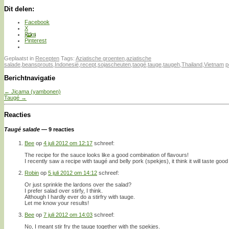
Dit delen:
Facebook
X
Print
Pinterest
Geplaatst in
Recepten
Tags:
Aziatische groenten
,
aziatische
salade
,
beansprouts
,
Indonesië
,
recept
,
sojascheuten
,
taogé
,
tauge
,
taugeh
,
Thailand
,
Vietnam
p
Berichtnavigatie
←
Jicama (yambonen)
Taugé
→
Reacties
Taugé salade
— 9 reacties
Bee
op
4 juli 2012 om 12:17
schreef:
The recipe for the sauce looks like a good combination of flavours!
I recently saw a recipe with taugé and belly pork (spekjes), it think it will taste good i
Robin
op
5 juli 2012 om 14:12
schreef:
Or just sprinkle the lardons over the salad?
I prefer salad over stirfy, I think.
Although I hardly ever do a stirfry with tauge.
Let me know your results!
Bee
op
7 juli 2012 om 14:03
schreef:
No, I meant stir fry the tauge together with the spekjes.