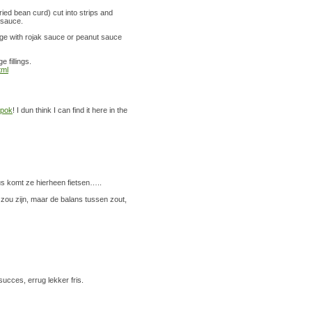
ried bean curd) cut into strips and
 sauce.
tauge with rojak sauce or peanut sauce
e fillings.
tml
 pok
! I dun think I can find it here in the
us komt ze hierheen fietsen…..
 zou zijn, maar de balans tussen zout,
ucces, errug lekker fris.