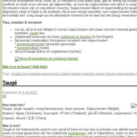
onfrissse exemplaren eruit. Kook ze 10 minuten in zout water gaar, giet af, breng op sm
knoflook en lente-ui en serveer als bijgerechtje. Je kunt de sojascheuten ook direct in soep
30 minuten koken zijn ze nog lekker crunchy. Sojascheuten blijven in tegenstelling tot taugé
afgesloten zakje of bakje in de koelkast. Als je een recept specifiek voor sojascheuten hebt
de kooktijd aan: voeg taugé op het allerlaatste moment toe en laat het niet (lang) meekoken
Tips, weetjes & recepten
Let op, als je in een Belgisch recept sojascheuten ziet staan zal men meestal ge
bedoelen,
taugé
dus.
Uitgebreide instructie om thuis
sojabonen te kiemen
(in het Engels)
Beroemde (makkelijke) Koreaanse recepten met sojascheuten:
*
kongnamulmuchim
(groenten gerechtje)
*
kongnamulguk
(soep)
Verschil taugé (links) en sojakiemen (rechts):
Wat is er te koop? (klik hier)
Tags:
Aziatische groenten
,
beansprouts
,
hotpot
,
hotpot-groenten
,
Japan
,
Korea
,
sojascheuten
,
Taugé
Geplaatst op
3 juli 2012
20
Hoe heet het?
Taugé, taogé, taugeh, mung beansprouts, bean sprouts. Sojascheuten (België),
dropesi / tjapar (Suriname), hua-ngok / ถั่วงอก (Thailand), giá đỗ (Vietnam), sukjunam
(Japan), dòuyá / 豆芽 (China)
Wat is het?
Taugé is het Indonesiche woord voor spruit of kiem en kan dus in principe van allerlei soor
maar normaal gesproken zijn het ontkiemde
mungbonen
, ook in Vlaanderen, waar ze dus 
Taugé is lekker knapperig en smaakt een beetje naar kool en aarde en is licht bitter. Verse ta