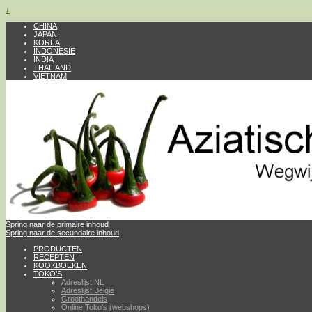
↓
CHINA
JAPAN
KOREA
INDONESIË
INDIA
THAILAND
VIETNAM
Spring naar de primaire inhoud
Spring naar de secundaire inhoud
PRODUCTEN
RECEPTEN
KOOKBOEKEN
TOKO’S
Adreslijst NL
Adreslijst België
Groothandels
Online Toko’s (webshops)