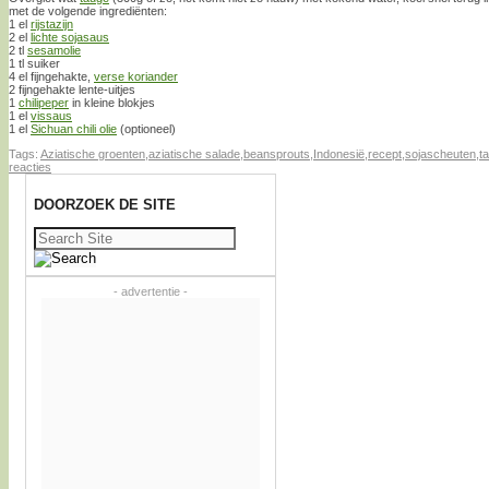
met de volgende ingrediënten:
1 el
rijstazijn
2 el
lichte sojasaus
2 tl
sesamolie
1 tl suiker
4 el fijngehakte,
verse koriander
2 fijngehakte lente-uitjes
1
chilipeper
in kleine blokjes
1 el
vissaus
1 el
Sichuan chili olie
(optioneel)
Tags:
Aziatische groenten
,
aziatische salade
,
beansprouts
,
Indonesië
,
recept
,
sojascheuten
,
t
reacties
DOORZOEK DE SITE
Zoeken
naar:
- advertentie -