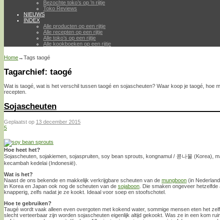
Bezochte toko’s op ’n rijtje
Toko Reviews
NIEUWS
INDEX
Alle producten op een rijtje
Alle recepten op een rijtje
Alle toko’s op een rijtje
Alle kookboeken op een rijtje
Home
→Tags
taogé
Tagarchief:
taogé
Wat is taogé, wat is het verschil tussen taogé en sojascheuten? Waar koop je taogé, hoe m
recepten.
Sojascheuten
Geplaatst op
13 december 2015
5
Hoe heet het?
Sojascheuten, sojakiemen, sojaspruiten, soy bean sprouts, kongnamul / 콩나물 (Korea)
kecambah kedelai (Indonesië).
Wat is het?
Naast de ons bekende en makkelijk verkrijgbare scheuten van de
mungboon
(in Nederlan
in Korea en Japan ook nog de scheuten van de
sojaboon
. Die smaken ongeveer hetzelfde a
knapperig, zelfs nadat je ze kookt. Ideaal voor soep en stoofschotel.
Hoe te gebruiken?
Taugé wordt vaak alleen even overgoten met kokend water, sommige mensen eten het zel
slecht verteerbaar zijn worden sojascheuten eigenlijk altijd gekookt. Was ze in een kom ru