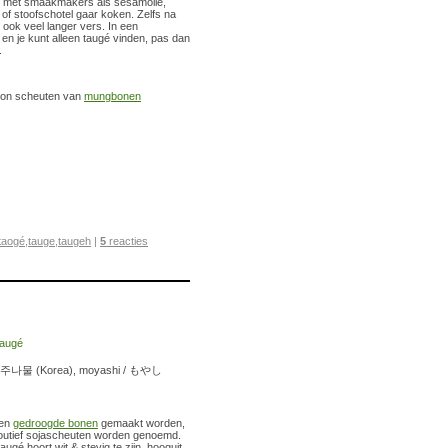
aak met smaakmakers als sesamolie,
 of stoofschotel gaar koken. Zelfs na
 ook veel langer vers. In een
 en je kunt alleen taugé vinden, pas dan
.
woon scheuten van
mungbonen
taogé
,
tauge
,
taugeh
|
5
reacties
ul / 숙주나물 (Korea), moyashi / もやし
ten
gedroogde bonen
gemaakt worden,
foutief sojascheuten worden genoemd.
ugé hoort wit & stevig te zijn, hooguit