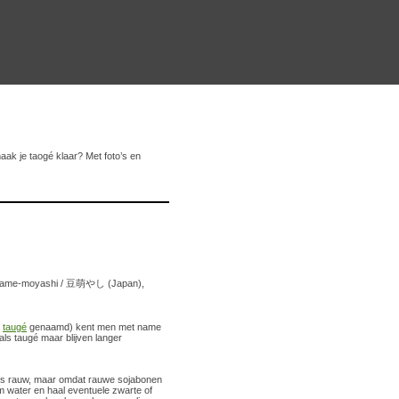
aak je taogé klaar? Met foto’s en
, mame-moyashi / 豆萌やし (Japan),
d
taugé
genaamd) kent men met name
ls taugé maar blijven langer
fs rauw, maar omdat rauwe sojabonen
im water en haal eventuele zwarte of