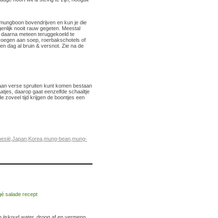
e mungboon bovendrijven en kun je die
genlijk nooit rauw gegeten. Meestal
 daarna meteen teruggekoeld te
voegen aan soep, roerbakschotels of
en dag al bruin & versnot. Zie na de
d aan verse spruiten kunt komen bestaan
aatjes, daarop gaat eenzelfde schaaltje
e zoveel tijd krijgen de boontjes een
nesië
,
Japan
,
Korea
,
mung-bean
,
mung-
n ijskoud water, droog af en vermeng