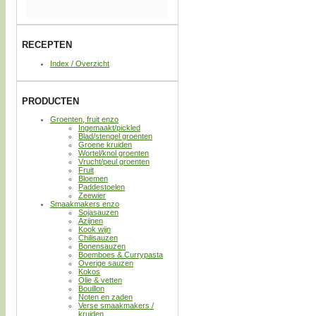
RECEPTEN
Index / Overzicht
PRODUCTEN
Groenten, fruit enzo
Ingemaakt/pickled
Blad/stengel groenten
Groene kruiden
Wortel/knol groenten
Vrucht/peul groenten
Fruit
Bloemen
Paddestoelen
Zeewier
Smaakmakers enzo
Sojasauzen
Azijnen
Kook wijn
Chilisauzen
Bonensauzen
Boemboes & Currypasta
Overige sauzen
Kokos
Olie & vetten
Bouillon
Noten en zaden
Verse smaakmakers /
kruiden