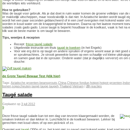
de worteltjes iets verkleurd.
Hoe te gebruiken?
Was de taugé voor gebruik. Als je dat doet in ruim water komen de groene velletjes van d
er makkelijk uitscheppen, maar noodzakelijk is dat niet. In Aziatische landen wordt taugé ei
wordt het een paar seconden geblancheerd of in een zeef overgoten met kokend water om
worden in koud water om de knapperigheid te bewaren. Daarna op het laatste moment toe
salades zoals gado gado. Losse taugé is beperkt houdbaar in de koelkast, vaak is het na e
klik wat de beste manier is om taugé te bewaren.
Tips, weetjes & recepten
Recept:
frisse taugé salade
Uitgebreide instructie om thuis
taugé te kweken
(in het Engels)
Voor wie erg dol is op taugé en andere spruiten of ergens woont waar je niet goe
er spruitmachines. Je strooit geweekte bonen op een schaaltje vol kleine uitdruipg
en samen gaat dat in de sprouter. Onderin water (dat je dagelijks ververst) en om d
douche:
de Grote Taugé Bewaar Test (klik hier)
Tags:
Aziatische groenten
,
beansprouts
,
China
,
Chinese fondue
,
hotpot
,
hotpot-groenten
,
Indo
bonen
,
sojascheuten
,
taogé
,
tauge
,
taugeh
,
Thailand
,
Vietnam
|
20
reacties
Taugé salade
Geplaatst op
3 juli 2012
9
Deze frisse taugé salade kan tot een dag van tevoren klaargemaakt worden, de
smaken trekken er dan lekker in. Lunchtdicht in de koelkast bewaren. Lekker bij
gerechten met koud vlees of op een picknick of zo.
Overgiet wat
taugé
(300g of zo, het komt niet zo nauw) met kokend water, koel snel terug i