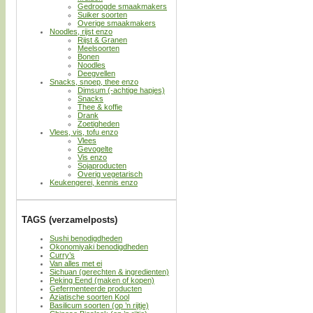
Gedroogde smaakmakers
Suiker soorten
Overige smaakmakers
Noodles, rijst enzo
Rijst & Granen
Meelsoorten
Bonen
Noodles
Deegvellen
Snacks, snoep, thee enzo
Dimsum (-achtige hapjes)
Snacks
Thee & koffie
Drank
Zoetigheden
Vlees, vis, tofu enzo
Vlees
Gevogelte
Vis enzo
Sojaproducten
Overig vegetarisch
Keukengerei, kennis enzo
TAGS (verzamelposts)
Sushi benodigdheden
Okonomiyaki benodigdheden
Curry’s
Van alles met ei
Sichuan (gerechten & ingredienten)
Peking Eend (maken of kopen)
Gefermenteerde producten
Aziatische soorten Kool
Basilicum soorten (op ’n rijtje)