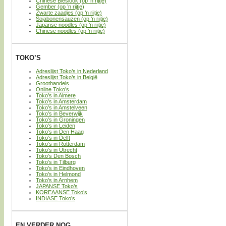
Chinese Bieslook (op ’n rijtje)
Gember (op ’n rijtje)
Zwarte zaadjes (op ’n rijtje)
Sojabonensauzen (op ’n rijtje)
Japanse noodles (op ’n rijtje)
Chinese noodles (op ’n rijtje)
TOKO’S
Adreslijst Toko’s in Nederland
Adreslijst Toko’s in België
Groothandels
Online Toko’s
Toko’s in Almere
Toko’s in Amsterdam
Toko’s in Amstelveen
Toko’s in Beverwijk
Toko’s in Groningen
Toko’s in Leiden
Toko’s in Den Haag
Toko’s in Delft
Toko’s in Rotterdam
Toko’s in Utrecht
Toko’s Den Bosch
Toko’s in Tilburg
Toko’s in Eindhoven
Toko’s in Helmond
Toko’s in Arnhem
JAPANSE Toko’s
KOREAANSE Toko’s
INDIASE Toko’s
EN VERDER NOG