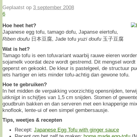
Geplaatst op
3 september 2008
6
Hoe heet het?
Japanese egg tofu, tamago dofu, Japanse eiertofu,
Riben doufu
日本豆腐, Jade tofu
yuzi doufu
玉子豆腐
Wat is het?
Tamago tofu is een tofuvariant waarbij rauwe eieren word
sojamelk voordat deze wordt gestremd. Dit mengsel wordt i
geperst en gekookt. De kleur is pastelgeel, de structuur 
iets hartiger en iets minder tofu-achtig dan gewone tofu.
Hoe te gebruiken?
In het midden de verpakking voorzichtig opensnijden, terwijl
uitknijpt in schijfjes van 1,5 cm snijden. Stomen of gewent
goudbruin bakken en dan serveren met een knapperige mix
knoflook, lente-ui of een simpel gembersausje.
Tips, weetjes & recepten
Recept:
Japanese Egg Tofu with ginger sauce
Recept om het zelf te maken:
home made egg-tofu
(M