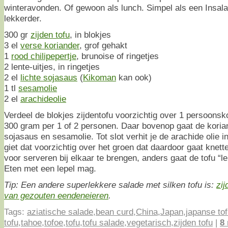
winteravonden. Of gewoon als lunch. Simpel als een Insal
lekkerder.
300 gr
zijden tofu
, in blokjes
3 el
verse koriander
, grof gehakt
1
rood chilipepertje
, brunoise of ringetjes
2 lente-uitjes, in ringetjes
2 el
lichte sojasaus
(
Kikoman
kan ook)
1 tl
sesamolie
2 el
arachideolie
Verdeel de blokjes zijdentofu voorzichtig over 1 persoons
300 gram per 1 of 2 personen. Daar bovenop gaat de koriand
sojasaus en sesamolie. Tot slot verhit je de arachide olie i
giet dat voorzichtig over het groen dat daardoor gaat knett
voor serveren bij elkaar te brengen, anders gaat de tofu “l
Eten met een lepel mag.
Tip: Een andere superlekkere salade met silken tofu is:
zij
van gezouten eendeneieren
.
Tags:
aziatische salade
,
bean curd
,
China
,
Japan
,
japanse to
tofu
,
tahoe
,
tofoe
,
tofu
,
tofu salade
,
vegetarisch
,
zijden tofu
|
8