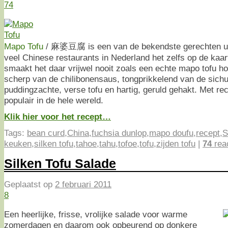
74
Mapo Tofu
/ 麻婆豆腐 is een van de bekendste gerechten ui
veel Chinese restaurants in Nederland het zelfs op de kaar
smaakt het daar vrijwel nooit zoals een echte mapo tofu h
scherp van de chilibonensaus, tongprikkelend van de sich
puddingzachte, verse tofu en hartig, geruld gehakt. Met re
populair in de hele wereld.
Klik hier voor het recept…
Tags:
bean curd
,
China
,
fuchsia dunlop
,
mapo doufu
,
recept
,
S
keuken
,
silken tofu
,
tahoe
,
tahu
,
tofoe
,
tofu
,
zijden tofu
|
74
rea
Silken Tofu Salade
Geplaatst op
2 februari 2011
8
Een heerlijke, frisse, vrolijke salade voor warme
zomerdagen en daarom ook opbeurend op donkere