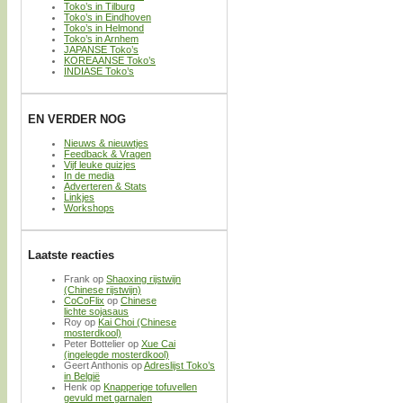
Toko’s in Tilburg
Toko’s in Eindhoven
Toko’s in Helmond
Toko’s in Arnhem
JAPANSE Toko’s
KOREAANSE Toko’s
INDIASE Toko’s
EN VERDER NOG
Nieuws & nieuwtjes
Feedback & Vragen
Vijf leuke quizjes
In de media
Adverteren & Stats
Linkjes
Workshops
Laatste reacties
Frank
op
Shaoxing rijstwijn
(Chinese rijstwijn)
CoCoFlix
op
Chinese
lichte sojasaus
Roy
op
Kai Choi (Chinese
mosterdkool)
Peter Bottelier
op
Xue Cai
(ingelegde mosterdkool)
Geert Anthonis
op
Adreslijst Toko’s
in België
Henk
op
Knapperige tofuvellen
gevuld met garnalen