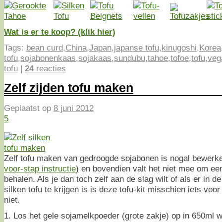
Wat is er te koop? (klik hier)
Tags:
bean curd
,
China
,
Japan
,
japanse tofu
,
kinugoshi
,
Korea
tofu
,
sojabonenkaas
,
sojakaas
,
sundubu
,
tahoe
,
tofoe
,
tofu
,
veg
tofu
|
24
reacties
Zelf zijden tofu maken
Geplaatst op
8 juni 2012
5
Zelf tofu maken van gedroogde sojabonen is nogal bewerke
voor-stap instructie
) en bovendien valt het niet mee om een
behalen. Als je dan toch zelf aan de slag wilt of als er in d
silken tofu te krijgen is is deze tofu-kit misschien iets voor
niet.
1. Los het gele sojamelkpoeder (grote zakje) op in 650ml w