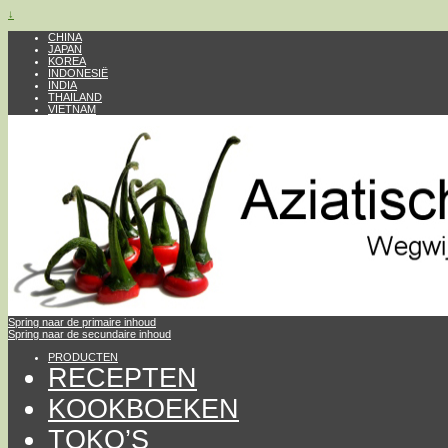
↓
CHINA
JAPAN
KOREA
INDONESIË
INDIA
THAILAND
VIETNAM
Spring naar de primaire inhoud
Spring naar de secundaire inhoud
PRODUCTEN
RECEPTEN
KOOKBOEKEN
TOKO’S