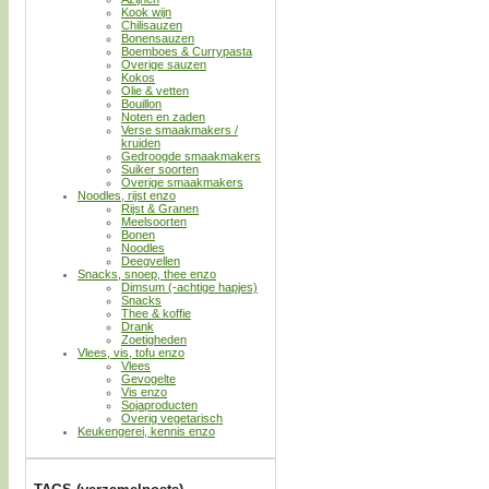
Kook wijn
Chilisauzen
Bonensauzen
Boemboes & Currypasta
Overige sauzen
Kokos
Olie & vetten
Bouillon
Noten en zaden
Verse smaakmakers /
kruiden
Gedroogde smaakmakers
Suiker soorten
Overige smaakmakers
Noodles, rijst enzo
Rijst & Granen
Meelsoorten
Bonen
Noodles
Deegvellen
Snacks, snoep, thee enzo
Dimsum (-achtige hapjes)
Snacks
Thee & koffie
Drank
Zoetigheden
Vlees, vis, tofu enzo
Vlees
Gevogelte
Vis enzo
Sojaproducten
Overig vegetarisch
Keukengerei, kennis enzo