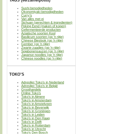
TAGS (verzamelposts)
Sushi benodigdheden
Okonomiyaki benodigdheden
Curry’s
Van alles met ei
Sichuan (gerechten & ingredienten)
Peking Eend (maken of kopen)
Gefermenteerde producten
Aziatische soorten Kool
Basilicum soorten (op ’n rijtje)
Chinese Bieslook (op ’n rijtje)
Gember (op ’n rijtje)
Zwarte zaadjes (op ’n rijtje)
Sojabonensauzen (op ’n rijtje)
Japanse noodles (op ’n rijtje)
Chinese noodles (op ’n rijtje)
TOKO’S
Adreslijst Toko’s in Nederland
Adreslijst Toko’s in België
Groothandels
Online Toko’s
Toko’s in Almere
Toko’s in Amsterdam
Toko’s in Amstelveen
Toko’s in Beverwijk
Toko’s in Groningen
Toko’s in Leiden
Toko’s in Den Haag
Toko’s in Delft
Toko’s in Rotterdam
Toko’s in Utrecht
Toko’s Den Bosch