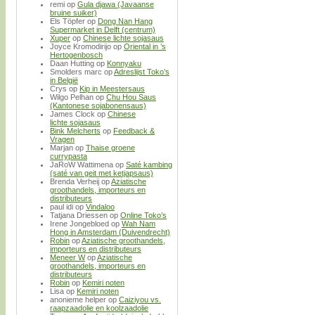
remi
op
Gula djawa (Javaanse
bruine suiker)
Els Töpfer
op
Dong Nan Hang
Supermarket in Delft (centrum)
Xuper
op
Chinese lichte sojasaus
Joyce Kromodirijo
op
Oriental in ’s
Hertogenbosch
Daan Hutting
op
Konnyaku
Smolders marc
op
Adreslijst Toko’s
in België
Crys
op
Kip in Meestersaus
Wilgo Pelhan
op
Chu Hou Saus
(Kantonese sojabonensaus)
James Clock
op
Chinese
lichte sojasaus
Bink Melcherts
op
Feedback &
Vragen
Marjan
op
Thaise groene
currypasta
JaRoW Wattimena
op
Saté kambing
(saté van geit met ketjapsaus)
Brenda Verheij
op
Aziatische
groothandels, importeurs en
distributeurs
paul idi
op
Vindaloo
Tatjana Driessen
op
Online Toko’s
Irene Jongebloed
op
Wah Nam
Hong in Amsterdam (Duivendrecht)
Robin
op
Aziatische groothandels,
importeurs en distributeurs
Meneer W
op
Aziatische
groothandels, importeurs en
distributeurs
Robin
op
Kemiri noten
Lisa
op
Kemiri noten
anonieme helper
op
Caiziyou vs.
raapzaadolie en koolzaadolie