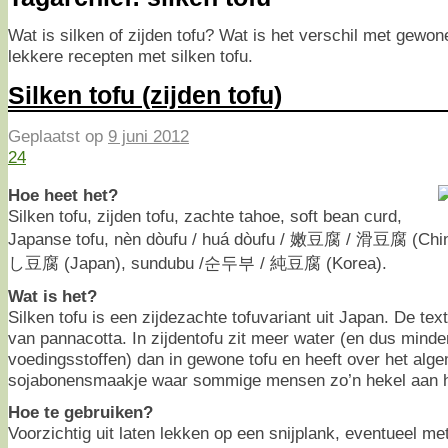
Wat is silken of zijden tofu? Wat is het verschil met gewon
lekkere recepten met silken tofu.
Silken tofu (zijden tofu)
Geplaatst op
9 juni 2012
24
Hoe heet het?
Silken tofu, zijden tofu, zachte tahoe, soft bean curd,
Japanse tofu, nèn dòufu / huá dòufu / 嫩豆腐 / 滑豆腐 (Chin
し豆腐 (Japan), sundubu /순두부 / 純豆腐 (Korea).
Wat is het?
Silken tofu is een zijdezachte tofuvariant uit Japan. De text
van pannacotta. In zijdentofu zit meer water (en dus minde
voedingsstoffen) dan in gewone tofu en heeft over het alge
sojabonensmaakje waar sommige mensen zo’n hekel aan 
Hoe te gebruiken?
Voorzichtig uit laten lekken op een snijplank, eventueel m