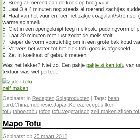
2. Breng al roerend aan de kook op hoog vuur
3. Laat 3 à 4 minuten nog steeds al roerend zachtjes sudd
4. Haal van het vuur en roer het zakje coagulant/stremsel (
warme sojamelk
5. Giet in een opengeknipt leeg melkpak, puddingvorm of pl
6. Laat 20 minuten met rust zodat de melk stolt
7. Kieper de vorm voorzichtig om in een grote bak koud wa
8. Ververs het water tot het blok tofu goed is afgekoeld.
9. Zet in koelkast of gebruik meteen.
Was het lekker? Niet zo. Een pakje
pakje silken tofu
van un
textuur was wel perfect.
Geplaatst in
Recepten
,
Sojaproducten
|
Tags:
bean
curd
,
China
,
Indonesië
,
Japan
,
Korea
,
recept
,
silken
tofu
,
tahoe
,
tahu
,
tofoe
,
tofu
,
vegetarisch
,
zelf maken
,
zijden tof
Mapo Tofu
Geplaatst op
25 maart 2012