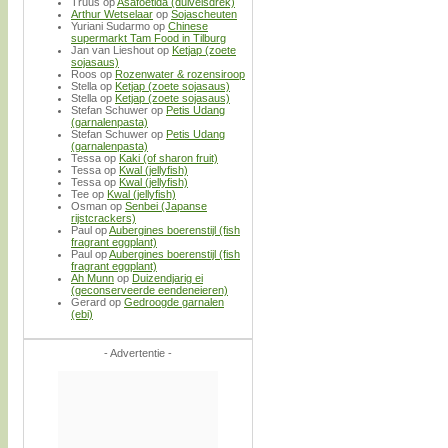
Truus
op
Asafoetida (duivelsdrek)
Arthur Wetselaar
op
Sojascheuten
Yuriani Sudarmo
op
Chinese
supermarkt Tam Food in Tilburg
Jan van Lieshout
op
Ketjap (zoete
sojasaus)
Roos
op
Rozenwater & rozensiroop
Stella
op
Ketjap (zoete sojasaus)
Stella
op
Ketjap (zoete sojasaus)
Stefan Schuwer
op
Petis Udang
(garnalenpasta)
Stefan Schuwer
op
Petis Udang
(garnalenpasta)
Tessa
op
Kaki (of sharon fruit)
Tessa
op
Kwal (jellyfish)
Tessa
op
Kwal (jellyfish)
Tee
op
Kwal (jellyfish)
Osman
op
Senbei (Japanse
rijstcrackers)
Paul
op
Aubergines boerenstijl (fish
fragrant eggplant)
Paul
op
Aubergines boerenstijl (fish
fragrant eggplant)
Ah Munn
op
Duizendjarig ei
(geconserveerde eendeneieren)
Gerard
op
Gedroogde garnalen
(ebi)
- Advertentie -