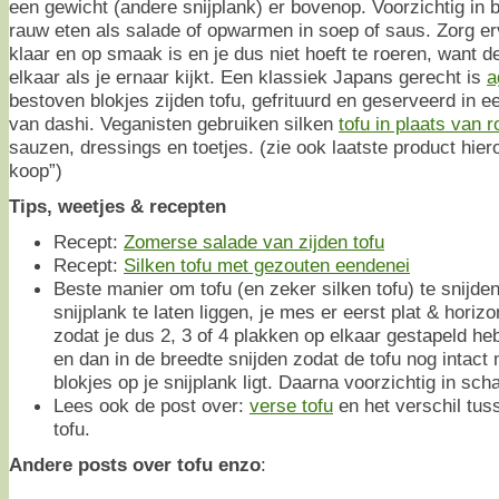
een gewicht (andere snijplank) er bovenop. Voorzichtig in 
rauw eten als salade of opwarmen in soep of saus. Zorg er
klaar en op smaak is en je dus niet hoeft te roeren, want de 
elkaar als je ernaar kijkt. Een klassiek Japans gerecht is
a
bestoven blokjes zijden tofu, gefrituurd en geserveerd in 
van dashi. Veganisten gebruiken silken
tofu in plaats van 
sauzen, dressings en toetjes. (zie ook laatste product hiero
koop”)
Tips, weetjes & recepten
Recept:
Zomerse salade van zijden tofu
Recept:
Silken tofu met gezouten eendenei
Beste manier om tofu (en zeker silken tofu) te snijde
snijplank te laten liggen, je mes er eerst plat & horiz
zodat je dus 2, 3 of 4 plakken op elkaar gestapeld heb
en dan in de breedte snijden zodat de tofu nog intact
blokjes op je snijplank ligt. Daarna voorzichtig in sch
Lees ook de post over:
verse tofu
en het verschil tus
tofu.
Andere posts over tofu enzo
: