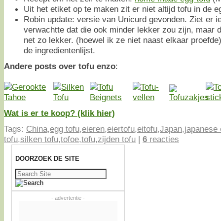
Uit het etiket op te maken zit er niet altijd tofu in de e
Robin update: versie van Unicurd gevonden. Ziet er iet
verwachtte dat die ook minder lekker zou zijn, maar 
net zo lekker. (hoewel ik ze niet naast elkaar proefde)
de ingredientenlijst.
Andere posts over tofu enzo
:
Wat is er te koop? (klik hier)
Tags:
China
,
egg tofu
,
eieren
,
eiertofu
,
eitofu
,
Japan
,
japanese 
tofu
,
silken tofu
,
tofoe
,
tofu
,
zijden tofu
|
6
reacties
DOORZOEK DE SITE
Zoeken
naar:
- advertentie -