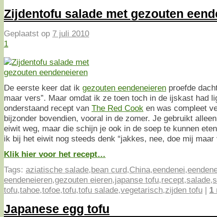
Zijdentofu salade met gezouten eend
Geplaatst op
7 juli 2010
1
De eerste keer dat ik
gezouten eendeneieren
proefde dacht
maar vers”. Maar omdat ik ze toen toch in de ijskast had l
onderstaand recept van
The Red Cook
en was compleet ver
bijzonder bovendien, vooral in de zomer. Je gebruikt alleen
eiwit weg, maar die schijn je ook in de soep te kunnen ete
ik bij het eiwit nog steeds denk “jakkes, nee, doe mij maar 
Klik hier voor het recept…
Tags:
aziatische salade
,
bean curd
,
China
,
eendenei
,
eendene
eendeneieren
,
gezouten eieren
,
japanse tofu
,
recept
,
salade
,
s
tofu
,
tahoe
,
tofoe
,
tofu
,
tofu salade
,
vegetarisch
,
zijden tofu
|
1
Japanese egg tofu