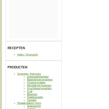
RECEPTEN
Index / Overzicht
PRODUCTEN
Groenten, fruit enzo
Ingemaakt/pickled
Blad/stengel groenten
Groene kruiden
Wortel/knol groenten
Vrucht/peul groenten
Fruit
Bloemen
Paddestoelen
Zeewier
Smaakmakers enzo
Sojasauzen
Azijnen