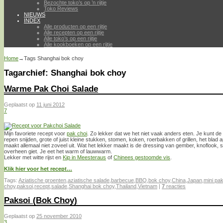
Bezochte toko’s op ’n rijtje
Toko Reviews
NIEUWS
INDEX
Alle producten op een rijtje
Alle recepten op een rijtje
Alle toko’s op een rijtje
Alle kookboeken op een rijtje
Home
→Tags
Shanghai bok choy
Tagarchief:
Shanghai bok choy
Warme Pak Choi Salade
Geplaatst op
11 juni 2012
7
Mijn favoriete recept voor
pak choi
. Zo lekker dat we het niet vaak anders eten. Je kunt de 
repen snijden, grote of juist kleine stukken, stomen, koken, roerbakken of grillen, het blad
maakt allemaal niet zoveel uit. Wat het lekker maakt is de dressing van gember, knoflook, 
overheen giet. Je eet het warm of lauwwarm.
Lekker met witte rijst en
Kip in Meesteraus
of
Chinees gestoomde vis
.
Klik hier voor het recept…
Tags:
Aziatische groenten
,
aziatische salade
,
barbecue
,
BBQ
,
bok choy
,
China
,
Japan
,
mini pa
choy
,
paksoi
,
recept
,
salade
,
Shanghai bok choy
,
Thailand
,
Vietnam
|
7
reacties
Paksoi (Bok Choy)
Geplaatst op
25 november 2010
3