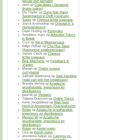
gevuld met garnalen
remi
op
Gula djawa (Javaanse
bruine suiker)
Els Töpfer
op
Dong Nan Hang
Supermarket in Delft (centrum)
Xuper
op
Chinese lichte sojasaus
Joyce Kromodirijo
op
Oriental in ’s
Hertogenbosch
Daan Hutting
op
Konnyaku
Smolders marc
op
Adreslijst Toko’s
in België
Crys
op
Kip in Meestersaus
Wilgo Pelhan
op
Chu Hou Saus
(Kantonese sojabonensaus)
James Clock
op
Chinese
lichte sojasaus
Bink Melcherts
op
Feedback &
Vragen
Marjan
op
Thaise groene
currypasta
JaRoW Wattimena
op
Saté kambing
(saté van geit met ketjapsaus)
Brenda Verheij
op
Aziatische
groothandels, importeurs en
distributeurs
paul idi
op
Vindaloo
Tatjana Driessen
op
Online Toko’s
Irene Jongebloed
op
Wah Nam
Hong in Amsterdam (Duivendrecht)
Robin
op
Aziatische groothandels,
importeurs en distributeurs
Meneer W
op
Aziatische
groothandels, importeurs en
distributeurs
Robin
op
Kemiri noten
Lisa
op
Kemiri noten
anonieme helper
op
Caiziyou vs.
raapzaadolie en koolzaadolie