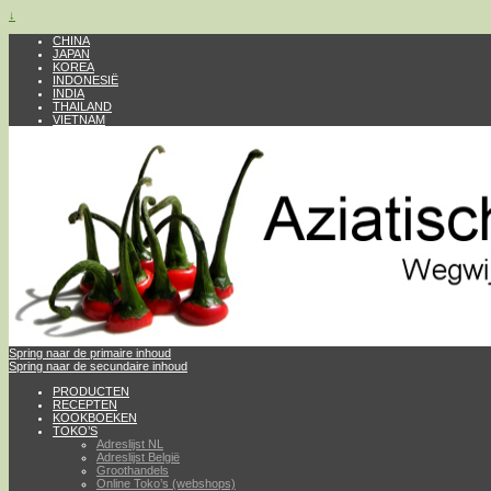
↓
CHINA
JAPAN
KOREA
INDONESIË
INDIA
THAILAND
VIETNAM
Spring naar de primaire inhoud
Spring naar de secundaire inhoud
PRODUCTEN
RECEPTEN
KOOKBOEKEN
TOKO’S
Adreslijst NL
Adreslijst België
Groothandels
Online Toko’s (webshops)