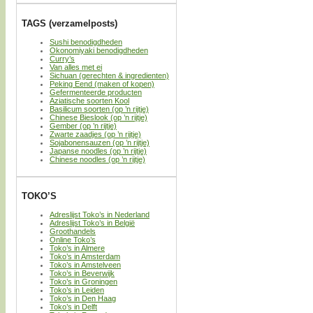
TAGS (verzamelposts)
Sushi benodigdheden
Okonomiyaki benodigdheden
Curry’s
Van alles met ei
Sichuan (gerechten & ingredienten)
Peking Eend (maken of kopen)
Gefermenteerde producten
Aziatische soorten Kool
Basilicum soorten (op ’n rijtje)
Chinese Bieslook (op ’n rijtje)
Gember (op ’n rijtje)
Zwarte zaadjes (op ’n rijtje)
Sojabonensauzen (op ’n rijtje)
Japanse noodles (op ’n rijtje)
Chinese noodles (op ’n rijtje)
TOKO’S
Adreslijst Toko’s in Nederland
Adreslijst Toko’s in België
Groothandels
Online Toko’s
Toko’s in Almere
Toko’s in Amsterdam
Toko’s in Amstelveen
Toko’s in Beverwijk
Toko’s in Groningen
Toko’s in Leiden
Toko’s in Den Haag
Toko’s in Delft