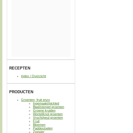
RECEPTEN
Index / Overzicht
PRODUCTEN
Groenten, fruit enzo
Ingemaakt/pickled
Blad/stengel groenten
Groene kruiden
Wortel/knol groenten
Vrucht/peul groenten
Fruit
Bloemen
Paddestoelen
Zeewier