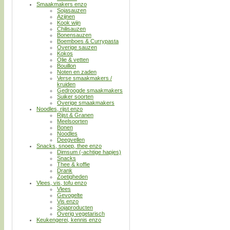
Smaakmakers enzo
Sojasauzen
Azijnen
Kook wijn
Chilisauzen
Bonensauzen
Boemboes & Currypasta
Overige sauzen
Kokos
Olie & vetten
Bouillon
Noten en zaden
Verse smaakmakers /
kruiden
Gedroogde smaakmakers
Suiker soorten
Overige smaakmakers
Noodles, rijst enzo
Rijst & Granen
Meelsoorten
Bonen
Noodles
Deegvellen
Snacks, snoep, thee enzo
Dimsum (-achtige hapjes)
Snacks
Thee & koffie
Drank
Zoetigheden
Vlees, vis, tofu enzo
Vlees
Gevogelte
Vis enzo
Sojaproducten
Overig vegetarisch
Keukengerei, kennis enzo