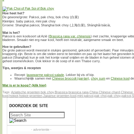
Hoe heet het?
De gewone/grote: Paksoi, pak choy, bok choy (白菜)
Kleintjes: baby paksoi, mini pak choy
Groene: Shanghai paksoi, Shanghai bok choy (上海白菜), Shànghǎi báicài,
Wat is het?
Paksoi is een koolsoort uit Azië (
Brassica rapa var. chinensis
) met zachte, knapperige witt
bladeren. Smaakt niet erg naar kool, heeft een neutrale, aangename smaak en beet.
Hoe te gebruiken?
De grote paksoi wordt meestal in stukjes gestoomd, gekookt of geroerbakt. Paar minuutjes,
knapperig zijn. Beste is om die stelen eerst te bereiden en pas op het laatst het gesneden b
paksoi (Shanghai) kun je ook het kontje vanaf snijden en de bladen in hun geheel stomen of
geheel stomen/koken. Ook lekker in de soep of in een Thaise curry.
Tips, weetjes & recepten
Recept:
lauwwarme paksoi salade
. Lekker bij vis of kip.
Waarschijnlijk samen met
Chinese broccoli (gai-lan)
,
choy sum
en
Chinese kool
de
Wat is er te koop? (klik hier)
Tags:
Aziatische groenten
,
bok choy
,
Brassica
,
brassica rapa
,
China
,
Chinese chard
,
Chinese 
kool
,
hotpot
,
hotpot-groenten
,
Japanse groenten
,
kool
,
mini paksoi
,
pak choi
,
pak choy
,
paksoi
,
S
DOORZOEK DE SITE
Zoeken
naar:
- advertentie -