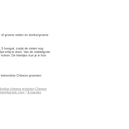
e of groene stelen en donkergroene
 5 hooguit, zodat de stelen nog
lad erbij te doen. Van de middelgrote
 koken. De kleintjes kun je in hun
 bekendste Chinese groenten.
fondue
,
chinese groenten
,
Chinese
hanghai bok choy
|
3
reacties