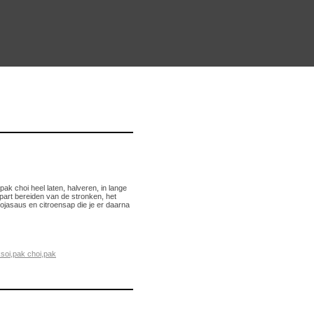
pak choi heel laten, halveren, in lange
 apart bereiden van de stronken, het
sojasaus en citroensap die je er daarna
ksoi
,
pak choi
,
pak