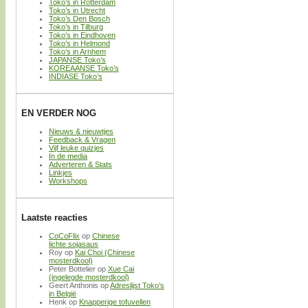
Toko’s in Rotterdam
Toko’s in Utrecht
Toko’s Den Bosch
Toko’s in Tilburg
Toko’s in Eindhoven
Toko’s in Helmond
Toko’s in Arnhem
JAPANSE Toko’s
KOREAANSE Toko’s
INDIASE Toko’s
EN VERDER NOG
Nieuws & nieuwtjes
Feedback & Vragen
Vijf leuke quizjes
In de media
Adverteren & Stats
Linkjes
Workshops
Laatste reacties
CoCoFlix
op
Chinese
lichte sojasaus
Roy
op
Kai Choi (Chinese
mosterdkool)
Peter Bottelier
op
Xue Cai
(ingelegde mosterdkool)
Geert Anthonis
op
Adreslijst Toko’s
in België
Henk
op
Knapperige tofuvellen