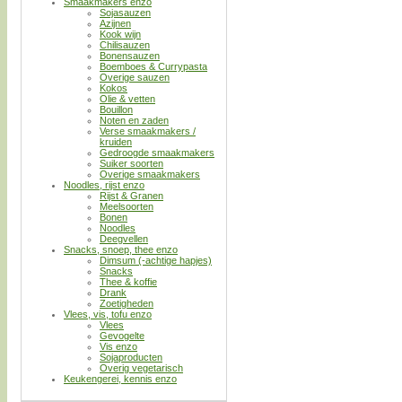
Smaakmakers enzo
Sojasauzen
Azijnen
Kook wijn
Chilisauzen
Bonensauzen
Boemboes & Currypasta
Overige sauzen
Kokos
Olie & vetten
Bouillon
Noten en zaden
Verse smaakmakers /
kruiden
Gedroogde smaakmakers
Suiker soorten
Overige smaakmakers
Noodles, rijst enzo
Rijst & Granen
Meelsoorten
Bonen
Noodles
Deegvellen
Snacks, snoep, thee enzo
Dimsum (-achtige hapjes)
Snacks
Thee & koffie
Drank
Zoetigheden
Vlees, vis, tofu enzo
Vlees
Gevogelte
Vis enzo
Sojaproducten
Overig vegetarisch
Keukengerei, kennis enzo