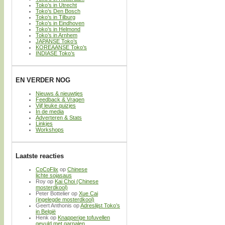
Toko’s in Utrecht
Toko’s Den Bosch
Toko’s in Tilburg
Toko’s in Eindhoven
Toko’s in Helmond
Toko’s in Arnhem
JAPANSE Toko’s
KOREAANSE Toko’s
INDIASE Toko’s
EN VERDER NOG
Nieuws & nieuwtjes
Feedback & Vragen
Vijf leuke quizjes
In de media
Adverteren & Stats
Linkjes
Workshops
Laatste reacties
CoCoFlix
op
Chinese
lichte sojasaus
Roy
op
Kai Choi (Chinese
mosterdkool)
Peter Bottelier
op
Xue Cai
(ingelegde mosterdkool)
Geert Anthonis
op
Adreslijst Toko’s
in België
Henk
op
Knapperige tofuvellen
gevuld met garnalen