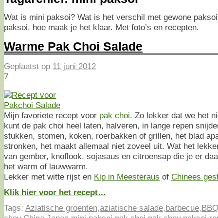
Wat is mini paksoi? Wat is het verschil met gewone pakso
paksoi, hoe maak je het klaar. Met foto’s en recepten.
Warme Pak Choi Salade
Geplaatst op
11 juni 2012
7
Mijn favoriete recept voor
pak choi
. Zo lekker dat we het n
kunt de pak choi heel laten, halveren, in lange repen snijden
stukken, stomen, koken, roerbakken of grillen, het blad ap
stronken, het maakt allemaal niet zoveel uit. Wat het lekke
van gember, knoflook, sojasaus en citroensap die je er daa
het warm of lauwwarm.
Lekker met witte rijst en
Kip in Meesteraus
of
Chinees ges
Klik hier voor het recept…
Tags:
Aziatische groenten
,
aziatische salade
,
barbecue
,
BB