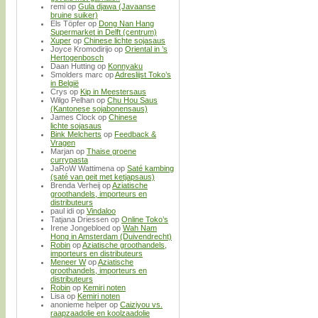
remi
op
Gula djawa (Javaanse
bruine suiker)
Els Töpfer
op
Dong Nan Hang
Supermarket in Delft (centrum)
Xuper
op
Chinese lichte sojasaus
Joyce Kromodirijo
op
Oriental in ’s
Hertogenbosch
Daan Hutting
op
Konnyaku
Smolders marc
op
Adreslijst Toko’s
in België
Crys
op
Kip in Meestersaus
Wilgo Pelhan
op
Chu Hou Saus
(Kantonese sojabonensaus)
James Clock
op
Chinese
lichte sojasaus
Bink Melcherts
op
Feedback &
Vragen
Marjan
op
Thaise groene
currypasta
JaRoW Wattimena
op
Saté kambing
(saté van geit met ketjapsaus)
Brenda Verheij
op
Aziatische
groothandels, importeurs en
distributeurs
paul idi
op
Vindaloo
Tatjana Driessen
op
Online Toko’s
Irene Jongebloed
op
Wah Nam
Hong in Amsterdam (Duivendrecht)
Robin
op
Aziatische groothandels,
importeurs en distributeurs
Meneer W
op
Aziatische
groothandels, importeurs en
distributeurs
Robin
op
Kemiri noten
Lisa
op
Kemiri noten
anonieme helper
op
Caiziyou vs.
raapzaadolie en koolzaadolie