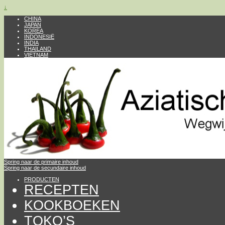
↓
CHINA
JAPAN
KOREA
INDONESIË
INDIA
THAILAND
VIETNAM
Spring naar de primaire inhoud
Spring naar de secundaire inhoud
PRODUCTEN
RECEPTEN
KOOKBOEKEN
TOKO’S