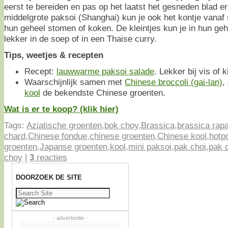
eerst te bereiden en pas op het laatst het gesneden blad er
middelgrote paksoi (Shanghai) kun je ook het kontje vanaf 
hun geheel stomen of koken. De kleintjes kun je in hun g
lekker in de soep of in een Thaise curry.
Tips, weetjes & recepten
Recept:
lauwwarme paksoi salade
. Lekker bij vis of k
Waarschijnlijk samen met
Chinese broccoli (gai-lan)
,
kool
de bekendste Chinese groenten.
Wat is er te koop? (klik hier)
Tags:
Aziatische groenten
,
bok choy
,
Brassica
,
brassica rap
chard
,
Chinese fondue
,
chinese groenten
,
Chinese kool
,
hotp
groenten
,
Japanse groenten
,
kool
,
mini paksoi
,
pak choi
,
pak 
choy
|
3
reacties
DOORZOEK DE SITE
Zoeken
naar:
- advertentie -