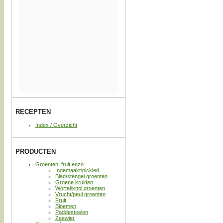
RECEPTEN
Index / Overzicht
PRODUCTEN
Groenten, fruit enzo
Ingemaakt/pickled
Blad/stengel groenten
Groene kruiden
Wortel/knol groenten
Vrucht/peul groenten
Fruit
Bloemen
Paddestoelen
Zeewier