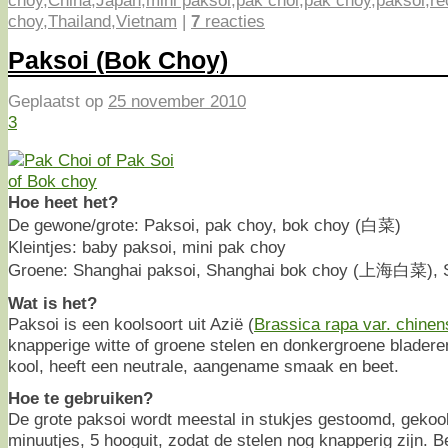
choy
,
China
,
Japan
,
mini paksoi
,
pak choi
,
pak choy
,
paksoi
,
re
choy
,
Thailand
,
Vietnam
|
7
reacties
Paksoi (Bok Choy)
Geplaatst op
25 november 2010
3
Hoe heet het?
De gewone/grote: Paksoi, pak choy, bok choy (白菜)
Kleintjes: baby paksoi, mini pak choy
Groene: Shanghai paksoi, Shanghai bok choy (上海白菜), S
Wat is het?
Paksoi is een koolsoort uit Azië (
Brassica rapa var. chinen
knapperige witte of groene stelen en donkergroene bladere
kool, heeft een neutrale, aangename smaak en beet.
Hoe te gebruiken?
De grote paksoi wordt meestal in stukjes gestoomd, gekook
minuutjes, 5 hooguit, zodat de stelen nog knapperig zijn. B