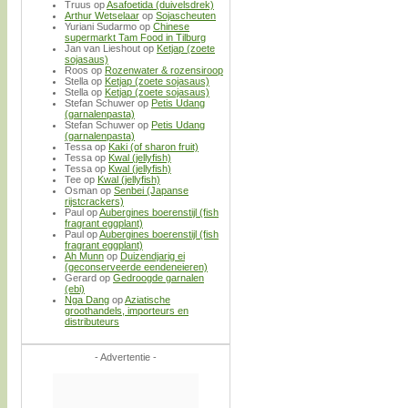
Truus
op
Asafoetida (duivelsdrek)
Arthur Wetselaar
op
Sojascheuten
Yuriani Sudarmo
op
Chinese
supermarkt Tam Food in Tilburg
Jan van Lieshout
op
Ketjap (zoete
sojasaus)
Roos
op
Rozenwater & rozensiroop
Stella
op
Ketjap (zoete sojasaus)
Stella
op
Ketjap (zoete sojasaus)
Stefan Schuwer
op
Petis Udang
(garnalenpasta)
Stefan Schuwer
op
Petis Udang
(garnalenpasta)
Tessa
op
Kaki (of sharon fruit)
Tessa
op
Kwal (jellyfish)
Tessa
op
Kwal (jellyfish)
Tee
op
Kwal (jellyfish)
Osman
op
Senbei (Japanse
rijstcrackers)
Paul
op
Aubergines boerenstijl (fish
fragrant eggplant)
Paul
op
Aubergines boerenstijl (fish
fragrant eggplant)
Ah Munn
op
Duizendjarig ei
(geconserveerde eendeneieren)
Gerard
op
Gedroogde garnalen
(ebi)
Nga Dang
op
Aziatische
groothandels, importeurs en
distributeurs
- Advertentie -