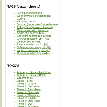
TAGS (verzamelposts)
Sushi benodigdheden
Okonomiyaki benodigdheden
Curry’s
Van alles met ei
Sichuan (gerechten & ingredienten)
Peking Eend (maken of kopen)
Gefermenteerde producten
Aziatische soorten Kool
Basilicum soorten (op ’n rijtje)
Chinese Bieslook (op ’n rijtje)
Gember (op ’n rijtje)
Zwarte zaadjes (op ’n rijtje)
Sojabonensauzen (op ’n rijtje)
Japanse noodles (op ’n rijtje)
Chinese noodles (op ’n rijtje)
TOKO’S
Adreslijst Toko’s in Nederland
Adreslijst Toko’s in België
Groothandels
Online Toko’s
Toko’s in Almere
Toko’s in Amsterdam
Toko’s in Amstelveen
Toko’s in Beverwijk
Toko’s in Groningen
Toko’s in Leiden
Toko’s in Den Haag
Toko’s in Delft
Toko’s in Rotterdam