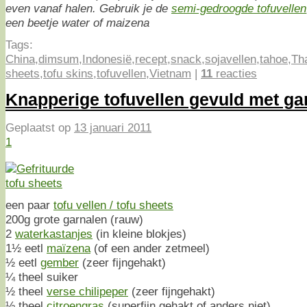
even vanaf halen. Gebruik je de
semi-gedroogde tofuvellen
een beetje water of maizena
Tags:
China
,
dimsum
,
Indonesië
,
recept
,
snack
,
sojavellen
,
tahoe
,
Th
sheets
,
tofu skins
,
tofuvellen
,
Vietnam
|
11
reacties
Knapperige tofuvellen gevuld met ga
Geplaatst op
13 januari 2011
1
een paar
tofu vellen / tofu sheets
200g grote garnalen (rauw)
2
waterkastanjes
(in kleine blokjes)
1½ eetl
maïzena
(of een ander zetmeel)
½ eetl
gember
(zeer fijngehakt)
¼ theel suiker
½ theel
verse chilipeper
(zeer fijngehakt)
½ theel
citroengras
(superfijn gehakt of anders niet)