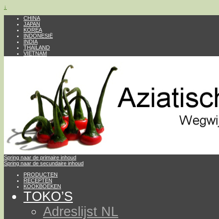
↓
CHINA
JAPAN
KOREA
INDONESIË
INDIA
THAILAND
VIETNAM
Spring naar de primaire inhoud
Spring naar de secundaire inhoud
PRODUCTEN
RECEPTEN
KOOKBOEKEN
TOKO’S
Adreslijst NL