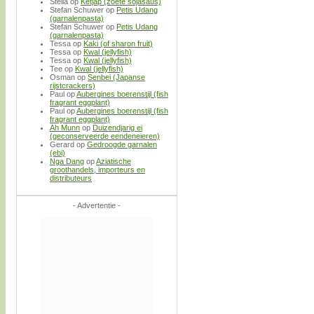
Stella
op
Ketjap (zoete sojasaus)
Stefan Schuwer
op
Petis Udang
(garnalenpasta)
Stefan Schuwer
op
Petis Udang
(garnalenpasta)
Tessa
op
Kaki (of sharon fruit)
Tessa
op
Kwal (jellyfish)
Tessa
op
Kwal (jellyfish)
Tee
op
Kwal (jellyfish)
Osman
op
Senbei (Japanse
rijstcrackers)
Paul
op
Aubergines boerenstijl (fish
fragrant eggplant)
Paul
op
Aubergines boerenstijl (fish
fragrant eggplant)
Ah Munn
op
Duizendjarig ei
(geconserveerde eendeneieren)
Gerard
op
Gedroogde garnalen
(ebi)
Nga Dang
op
Aziatische
groothandels, importeurs en
distributeurs
- Advertentie -