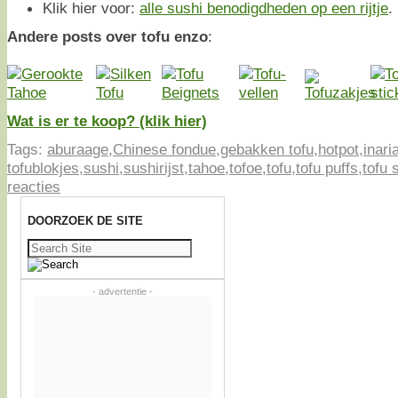
Klik hier voor:
alle sushi benodigdheden op een rijtje
.
Andere posts over tofu enzo
:
Wat is er te koop? (klik hier)
Tags:
aburaage
,
Chinese fondue
,
gebakken tofu
,
hotpot
,
inari
tofublokjes
,
sushi
,
sushirijst
,
tahoe
,
tofoe
,
tofu
,
tofu puffs
,
tofu 
reacties
DOORZOEK DE SITE
Zoeken
naar:
- advertentie -