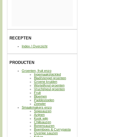
RECEPTEN
Index / Overzicht
PRODUCTEN
Groenten, fruit enzo
Ingemaakt/pickled
Blad/stengel groenten
Groene kruiden
Wortel/knol groenten
Vrucht/peul groenten
Fruit
Bloemen
Paddestoelen
Zeewier
Smaakmakers enzo
Sojasauzen
Azijnen
Kook wijn
Chilisauzen
Bonensauzen
Boemboes & Currypasta
Overige sauzen
Kokos