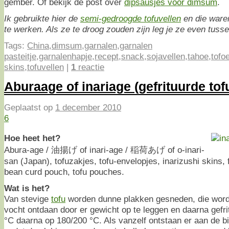
gember. Of bekijk de post over
dipsausjes voor dimsum
.
Ik gebruikte hier de
semi-gedroogde tofuvellen
en die ware
te werken. Als ze te droog zouden zijn leg je ze even tuss
Tags:
China
,
dimsum
,
garnalen
,
garnalen
pasteitje
,
garnalenhapje
,
recept
,
snack
,
sojavellen
,
tahoe
,
tofo
skins
,
tofuvellen
|
1
reactie
Aburaage of inariage (gefrituurde tof
Geplaatst op
1 december 2010
6
Hoe heet het?
Abura-age / 油揚げ of inari-age / 稲荷あげ of o-inari-
san (Japan), tofuzakjes, tofu-envelopjes, inarizushi skins, 
bean curd pouch, tofu pouches.
Wat is het?
Van stevige
tofu
worden dunne plakken gesneden, die worde
vocht ontdaan door er gewicht op te leggen en daarna gefri
°C daarna op 180/200 °C. Als vanzelf ontstaan er aan de b