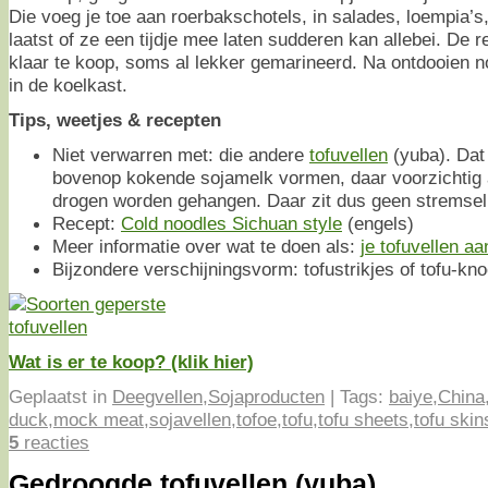
Die voeg je toe aan roerbakschotels, in salades, loempia’s
laatst of ze een tijdje mee laten sudderen kan allebei. De r
klaar te koop, soms al lekker gemarineerd. Na ontdooien 
in de koelkast.
Tips, weetjes & recepten
Niet verwarren met: die andere
tofuvellen
(yuba). Dat 
bovenop kokende sojamelk vormen, daar voorzichtig 
drogen worden gehangen. Daar zit dus geen stremsel 
Recept:
Cold noodles Sichuan style
(engels)
Meer informatie over wat te doen als:
je tofuvellen aa
Bijzondere verschijningsvorm: tofustrikjes of tofu-knoo
Wat is er te koop? (klik hier)
Geplaatst in
Deegvellen
,
Sojaproducten
|
Tags:
baiye
,
China
duck
,
mock meat
,
sojavellen
,
tofoe
,
tofu
,
tofu sheets
,
tofu skin
5
reacties
Gedroogde tofuvellen (yuba)