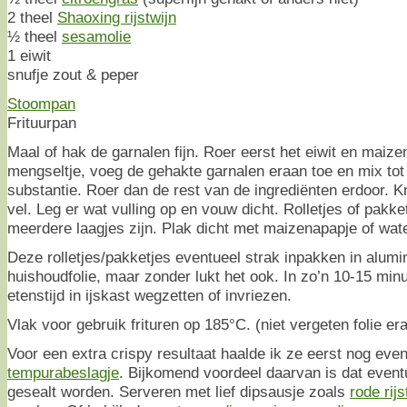
2 theel
Shaoxing rijstwijn
½ theel
sesamolie
1 eiwit
snufje zout & peper
Stoompan
Frituurpan
Maal of hak de garnalen fijn. Roer eerst het eiwit en maize
mengseltje, voeg de gehakte garnalen eraan toe en mix tot
substantie. Roer dan de rest van de ingrediënten erdoor. K
vel. Leg er wat vulling op en vouw dicht. Rolletjes of pakk
meerdere laagjes zijn. Plak dicht met maizenapapje of wate
Deze rolletjes/pakketjes eventueel strak inpakken in alumin
huishoudfolie, maar zonder lukt het ook. In zo’n 10-15 min
etenstijd in ijskast wegzetten of invriezen.
Vlak voor gebruik frituren op 185°C. (niet vergeten folie era
Voor een extra crispy resultaat haalde ik ze eerst nog eve
tempurabeslagje
. Bijkomend voordeel daarvan is dat even
gesealt worden. Serveren met lief dipsausje zoals
rode rijs