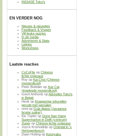
INDIASE Toko’s
EN VERDER NOG
Nieuws & nieuwtjes
Feedback & Vragen
Vijf leuke quizjes
In de media
Adverteren & Stats
Linkjes
Workshops
Laatste reacties
CoCoFlix
op
Chinese
lichte sojasaus
Roy
op
Kai Choi (Chinese
mosterdkool)
Peter Bottelier
op
Xue Cai
(ingelegde mosterdkool)
Geert Anthonis
op
Adreslijst Toko’s
in België
Henk
op
Knapperige tofuvellen
gevuld met garnalen
remi
op
Gula djawa (Javaanse
bruine suiker)
Els Töpfer
op
Dong Nan Hang
Supermarket in Delft (centrum)
Xuper
op
Chinese lichte sojasaus
Joyce Kromodirijo
op
Oriental in ’s
Hertogenbosch
Daan Hutting
op
Konnyaku