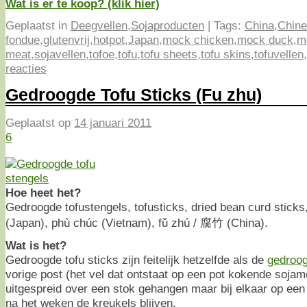
Wat is er te koop? (klik hier)
Geplaatst in
Deegvellen
,
Sojaproducten
|
Tags:
China
,
Chin
fondue
,
glutenvrij
,
hotpot
,
Japan
,
mock chicken
,
mock duck
,
m
meat
,
sojavellen
,
tofoe
,
tofu
,
tofu sheets
,
tofu skins
,
tofuvellen
,
reacties
Gedroogde Tofu Sticks (Fu zhu)
Geplaatst op
14 januari 2011
6
Hoe heet het?
Gedroogde tofustengels, tofusticks, dried bean curd stick
(Japan), phù chúc (Vietnam), fǔ zhú / 腐竹 (China).
Wat is het?
Gedroogde tofu sticks zijn feitelijk hetzelfde als de
gedroog
vorige post (het vel dat ontstaat op een pot kokende sojam
uitgespreid over een stok gehangen maar bij elkaar op een 
na het weken de kreukels blijven.