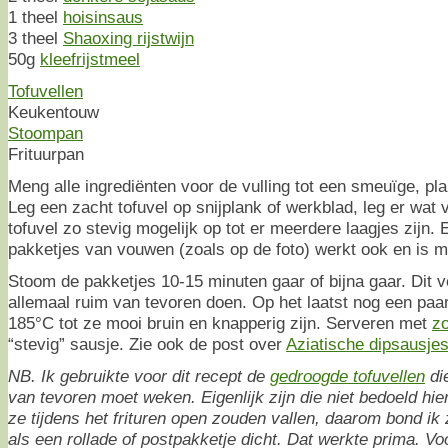
1 theel
hoisinsaus
3 theel
Shaoxing rijstwijn
50g
kleefrijstmeel
Tofuvellen
Keukentouw
Stoompan
Frituurpan
Meng alle ingrediënten voor de vulling tot een smeuïge, p
Leg een zacht tofuvel op snijplank of werkblad, leg er wat v
tofuvel zo stevig mogelijk op tot er meerdere laagjes zijn. 
pakketjes van vouwen (zoals op de foto) werkt ook en is m
Stoom de pakketjes 10-15 minuten gaar of bijna gaar. Dit 
allemaal ruim van tevoren doen. Op het laatst nog een paar
185°C tot ze mooi bruin en knapperig zijn. Serveren met
zo
“stevig” sausje. Zie ook de post over
Aziatische dipsausje
NB. Ik gebruikte voor dit recept de
gedroogde tofuvellen
di
van tevoren moet weken. Eigenlijk zijn die niet bedoeld hi
ze tijdens het frituren open zouden vallen, daarom bond i
als een rollade of postpakketje dicht. Dat werkte prima. Vo