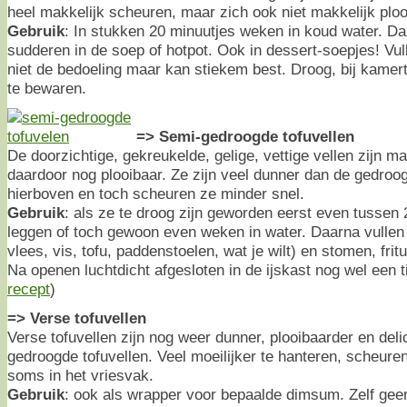
heel makkelijk scheuren, maar zich ook niet makkelijk ploo
Gebruik
: In stukken 20 minuutjes weken in koud water. Da
sudderen in de soep of hotpot. Ook in dessert-soepjes! Vulle
niet de bedoeling maar kan stiekem best. Droog, bij kamer
te bewaren.
=> Semi-gedroogde tofuvellen
De doorzichtige, gekreukelde, gelige, vettige vellen zijn m
daardoor nog plooibaar. Ze zijn veel dunner dan de gedroo
hierboven en toch scheuren ze minder snel.
Gebruik
: als ze te droog zijn geworden eerst even tussen
leggen of toch gewoon even weken in water. Daarna vullen
vlees, vis, tofu, paddenstoelen, wat je wilt) en stomen, fri
Na openen luchtdicht afgesloten in de ijskast nog wel een t
recept
)
=> Verse tofuvellen
Verse tofuvellen zijn nog weer dunner, plooibaarder en del
gedroogde tofuvellen. Veel moeilijker te hanteren, scheuren
soms in het vriesvak.
Gebruik
: ook als wrapper voor bepaalde dimsum. Zelf geen