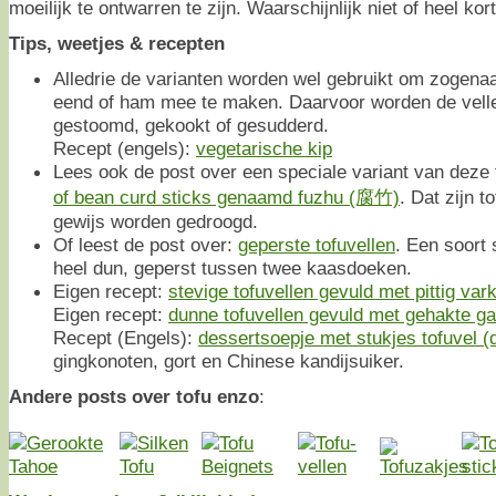
moeilijk te ontwarren te zijn. Waarschijnlijk niet of heel kor
Tips, weetjes & recepten
Alledrie de varianten worden wel gebruikt om zogena
eend of ham mee te maken. Daarvoor worden de velle
gestoomd, gekookt of gesudderd.
Recept (engels):
vegetarische kip
Lees ook de post over een speciale variant van deze 
of bean curd sticks genaamd fuzhu (腐竹)
. Dat zijn t
gewijs worden gedroogd.
Of leest de post over:
geperste tofuvellen
. Een soort 
heel dun, geperst tussen twee kaasdoeken.
Eigen recept:
stevige tofuvellen gevuld met pittig va
Eigen recept:
dunne tofuvellen gevuld met gehakte ga
Recept (Engels):
dessertsoepje met stukjes tofuvel (
gingkonoten, gort en Chinese kandijsuiker.
Andere posts over tofu enzo
: