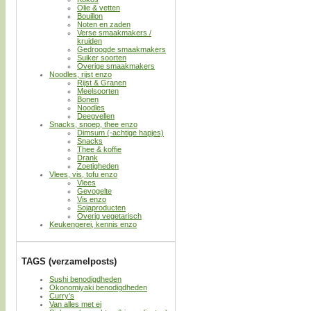
Olie & vetten
Bouillon
Noten en zaden
Verse smaakmakers /
kruiden
Gedroogde smaakmakers
Suiker soorten
Overige smaakmakers
Noodles, rijst enzo
Rijst & Granen
Meelsoorten
Bonen
Noodles
Deegvellen
Snacks, snoep, thee enzo
Dimsum (-achtige hapjes)
Snacks
Thee & koffie
Drank
Zoetigheden
Vlees, vis, tofu enzo
Vlees
Gevogelte
Vis enzo
Sojaproducten
Overig vegetarisch
Keukengerei, kennis enzo
TAGS (verzamelposts)
Sushi benodigdheden
Okonomiyaki benodigdheden
Curry’s
Van alles met ei