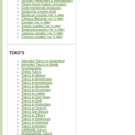
Sichuan (gerechten & ingredienten)
Peking Eend (maken of kopen)
Gefermenteerde producten
Aziatische soorten Kool
Basilicum soorten (op ’n rijtje)
Chinese Bieslook (op ’n rijtje)
Gember (op ’n rijtje)
Zwarte zaadjes (op ’n rijtje)
Sojabonensauzen (op ’n rijtje)
Japanse noodles (op ’n rijtje)
Chinese noodles (op ’n rijtje)
TOKO’S
Adreslijst Toko’s in Nederland
Adreslijst Toko’s in België
Groothandels
Online Toko’s
Toko’s in Almere
Toko’s in Amsterdam
Toko’s in Amstelveen
Toko’s in Beverwijk
Toko’s in Groningen
Toko’s in Leiden
Toko’s in Den Haag
Toko’s in Delft
Toko’s in Rotterdam
Toko’s in Utrecht
Toko’s Den Bosch
Toko’s in Tilburg
Toko’s in Eindhoven
Toko’s in Helmond
Toko’s in Arnhem
JAPANSE Toko’s
KOREAANSE Toko’s