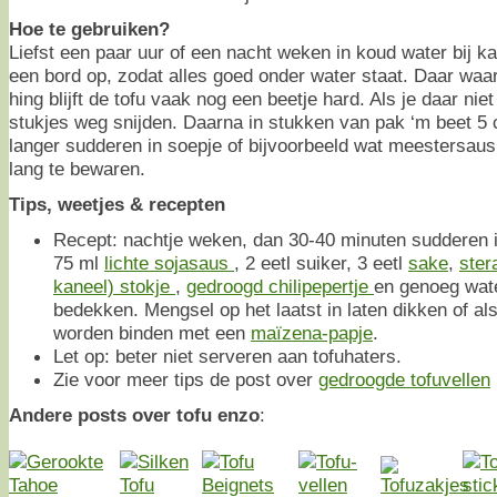
Hoe te gebruiken?
Liefst een paar uur of een nacht weken in koud water bij 
een bord op, zodat alles goed onder water staat. Daar waar
hing blijft de tofu vaak nog een beetje hard. Als je daar nie
stukjes weg snijden. Daarna in stukken van pak ‘m beet 5 c
langer sudderen in soepje of bijvoorbeeld wat meestersau
lang te bewaren.
Tips, weetjes & recepten
Recept: nachtje weken, dan 30-40 minuten sudderen 
75 ml
lichte sojasaus
, 2 eetl suiker, 3 eetl
sake
,
ster
kaneel) stokje
,
gedroogd chilipepertje
en genoeg wate
bedekken. Mengsel op het laatst in laten dikken of als 
worden binden met een
maïzena-papje
.
Let op: beter niet serveren aan tofuhaters.
Zie voor meer tips de post over
gedroogde tofuvellen
Andere posts over tofu enzo
: