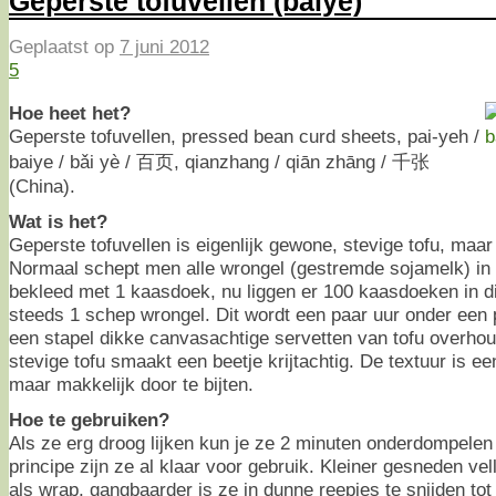
Geperste tofuvellen (baiye)
Geplaatst op
7 juni 2012
5
Hoe heet het?
Geperste tofuvellen, pressed bean curd sheets, pai-yeh /
baiye / bǎi yè / 百页, qianzhang / qiān zhāng / 千张
(China).
Wat is het?
Geperste tofuvellen is eigenlijk gewone, stevige tofu, maar
Normaal schept men alle wrongel (gestremde sojamelk) in 
bekleed met 1 kaasdoek, nu liggen er 100 kaasdoeken in d
steeds 1 schep wrongel. Dit wordt een paar uur onder een 
een stapel dikke canvasachtige servetten van tofu overho
stevige tofu smaakt een beetje krijtachtig. De textuur is ee
maar makkelijk door te bijten.
Hoe te gebruiken?
Als ze erg droog lijken kun je ze 2 minuten onderdompelen
principe zijn ze al klaar voor gebruik. Kleiner gesneden v
als wrap, gangbaarder is ze in dunne reepjes te snijden tot