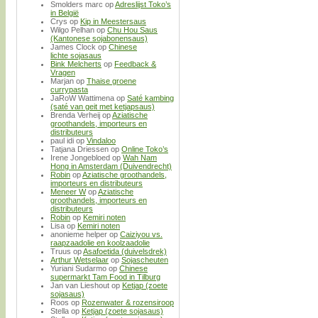
Smolders marc
op
Adreslijst Toko’s
in België
Crys
op
Kip in Meestersaus
Wilgo Pelhan
op
Chu Hou Saus
(Kantonese sojabonensaus)
James Clock
op
Chinese
lichte sojasaus
Bink Melcherts
op
Feedback &
Vragen
Marjan
op
Thaise groene
currypasta
JaRoW Wattimena
op
Saté kambing
(saté van geit met ketjapsaus)
Brenda Verheij
op
Aziatische
groothandels, importeurs en
distributeurs
paul idi
op
Vindaloo
Tatjana Driessen
op
Online Toko’s
Irene Jongebloed
op
Wah Nam
Hong in Amsterdam (Duivendrecht)
Robin
op
Aziatische groothandels,
importeurs en distributeurs
Meneer W
op
Aziatische
groothandels, importeurs en
distributeurs
Robin
op
Kemiri noten
Lisa
op
Kemiri noten
anonieme helper
op
Caiziyou vs.
raapzaadolie en koolzaadolie
Truus
op
Asafoetida (duivelsdrek)
Arthur Wetselaar
op
Sojascheuten
Yuriani Sudarmo
op
Chinese
supermarkt Tam Food in Tilburg
Jan van Lieshout
op
Ketjap (zoete
sojasaus)
Roos
op
Rozenwater & rozensiroop
Stella
op
Ketjap (zoete sojasaus)