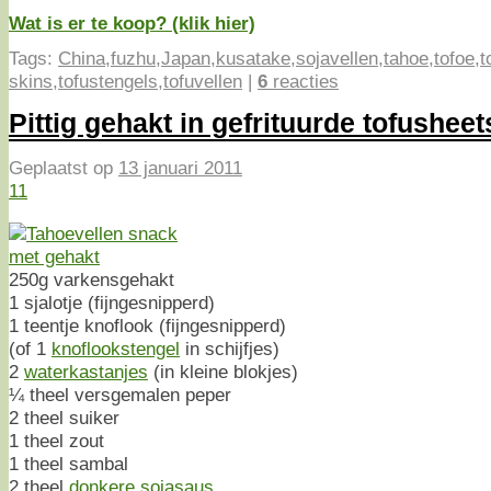
Wat is er te koop? (klik hier)
Tags:
China
,
fuzhu
,
Japan
,
kusatake
,
sojavellen
,
tahoe
,
tofoe
,
t
skins
,
tofustengels
,
tofuvellen
|
6
reacties
Pittig gehakt in gefrituurde tofusheet
Geplaatst op
13 januari 2011
11
250g varkensgehakt
1 sjalotje (fijngesnipperd)
1 teentje knoflook (fijngesnipperd)
(of 1
knoflookstengel
in schijfjes)
2
waterkastanjes
(in kleine blokjes)
¼ theel versgemalen peper
2 theel suiker
1 theel zout
1 theel sambal
2 theel
donkere sojasaus