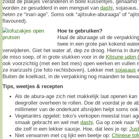
zodat de plakjes veranderen in bolle kussentjes, genaamd
worden ze gesudderd in een mengsel van
dashi
, sojasaus
heten ze “inari-age”. Soms ook “ajitsuke-aburaaga” of “ajits
flavoured).
Hoe te gebruiken?
Haal de aburaage uit de verpakking
twee in een grote pan kokend water
verwijderen. Giet het water af, dep ze droog. Hierna in dun
de miso soep, of in grote stukken voor in de
Kitsune udon
ook voorzichtig (met een bot mes) open werken en vullen
ze inarizushi (zie foto rechtsboven). Lekker met
sojasaus
Buiten de koelkast, in de verpakking nog maanden te bewa
Tips, weetjes & recepten
Als de abura-age zich niet makkelijk laat openen kan
deegroller overheen te rollen. Doe dit voordat je de 
millimeter van de onderkant afsnijden helpt soms ook
Vegetariërs opgelet: toko’s verkopen meestal inari age
smaak gebracht en wel met
dashi
. Ga op zoek naar “
die zelf in een lekker sausje. Hoe, dat lees je op:
Jus
Niet verwarren met cq lijkt een beetje op:
Chinese tof