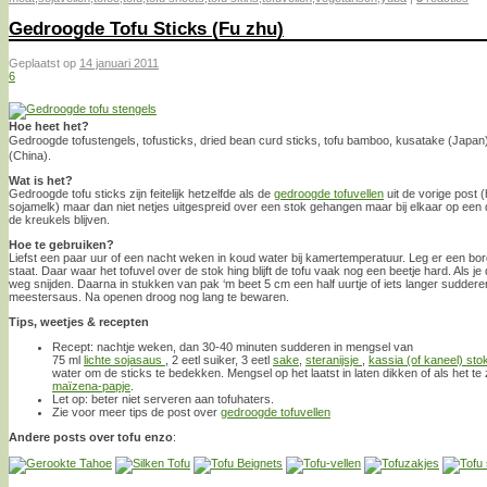
Gedroogde Tofu Sticks (Fu zhu)
Geplaatst op
14 januari 2011
6
Hoe heet het?
Gedroogde tofustengels, tofusticks, dried bean curd sticks, tofu bamboo, kusatake (Japan
(China).
Wat is het?
Gedroogde tofu sticks zijn feitelijk hetzelfde als de
gedroogde tofuvellen
uit de vorige post 
sojamelk) maar dan niet netjes uitgespreid over een stok gehangen maar bij elkaar op een 
de kreukels blijven.
Hoe te gebruiken?
Liefst een paar uur of een nacht weken in koud water bij kamertemperatuur. Leg er een bor
staat. Daar waar het tofuvel over de stok hing blijft de tofu vaak nog een beetje hard. Als je
weg snijden. Daarna in stukken van pak ‘m beet 5 cm een half uurtje of iets langer sudderen
meestersaus. Na openen droog nog lang te bewaren.
Tips, weetjes & recepten
Recept: nachtje weken, dan 30-40 minuten sudderen in mengsel van
75 ml
lichte sojasaus
, 2 eetl suiker, 3 eetl
sake
,
steranijsje
,
kassia (of kaneel) sto
water om de sticks te bedekken. Mengsel op het laatst in laten dikken of als het te
maïzena-papje
.
Let op: beter niet serveren aan tofuhaters.
Zie voor meer tips de post over
gedroogde tofuvellen
Andere posts over tofu enzo
: