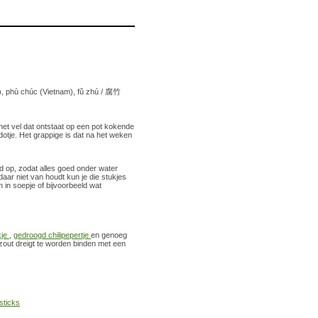
), phù chúc (Vietnam), fǔ zhú / 腐竹
(het vel dat ontstaat op een pot kokende
dotje. Het grappige is dat na het weken
d op, zodat alles goed onder water
 daar niet van houdt kun je die stukjes
 in soepje of bijvoorbeeld wat
kje
,
gedroogd chilipepertje
en genoeg
 zout dreigt te worden binden met een