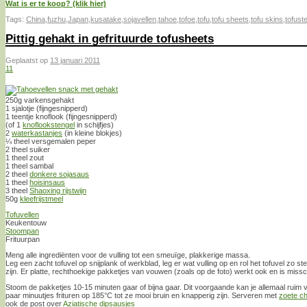
Wat is er te koop? (klik hier)
Tags:
China
,
fuzhu
,
Japan
,
kusatake
,
sojavellen
,
tahoe
,
tofoe
,
tofu
,
tofu sheets
,
tofu skins
,
tofust
Pittig gehakt in gefrituurde tofusheets
Geplaatst op
13 januari 2011
11
250g varkensgehakt
1 sjalotje (fijngesnipperd)
1 teentje knoflook (fijngesnipperd)
(of 1
knoflookstengel
in schijfjes)
2
waterkastanjes
(in kleine blokjes)
¼ theel versgemalen peper
2 theel suiker
1 theel zout
1 theel sambal
2 theel
donkere sojasaus
1 theel
hoisinsaus
3 theel
Shaoxing rijstwijn
50g
kleefrijstmeel
Tofuvellen
Keukentouw
Stoompan
Frituurpan
Meng alle ingrediënten voor de vulling tot een smeuïge, plakkerige massa.
Leg een zacht tofuvel op snijplank of werkblad, leg er wat vulling op en rol het tofuvel zo st
zijn. Er platte, rechthoekige pakketjes van vouwen (zoals op de foto) werkt ook en is missc
Stoom de pakketjes 10-15 minuten gaar of bijna gaar. Dit voorgaande kan je allemaal ruim 
paar minuutjes frituren op 185°C tot ze mooi bruin en knapperig zijn. Serveren met
zoete ch
ook de post over
Aziatische dipsausjes