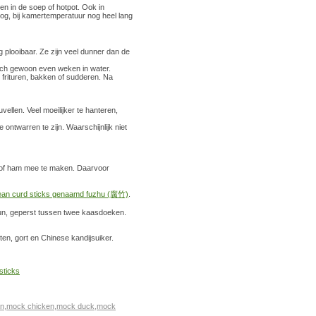
en in de soep of hotpot. Ook in
roog, bij kamertemperatuur nog heel lang
g plooibaar. Ze zijn veel dunner dan de
toch gewoon even weken in water.
, frituren, bakken of sudderen. Na
ellen. Veel moeilijker te hanteren,
ontwarren te zijn. Waarschijnlijk niet
d of ham mee te maken. Daarvoor
 bean curd sticks genaamd fuzhu (腐竹)
.
dun, geperst tussen twee kaasdoeken.
en, gort en Chinese kandijsuiker.
n
,
mock chicken
,
mock duck
,
mock