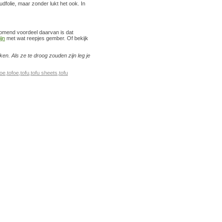
udfolie, maar zonder lukt het ook. In
komend voordeel daarvan is dat
ijn
met wat reepjes gember. Of bekijk
en. Als ze te droog zouden zijn leg je
hoe
,
tofoe
,
tofu
,
tofu sheets
,
tofu