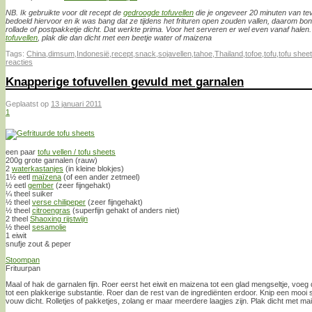
NB. Ik gebruikte voor dit recept de
gedroogde tofuvellen
die je ongeveer 20 minuten van tevo
bedoeld hiervoor en ik was bang dat ze tijdens het frituren open zouden vallen, daarom bo
rollade of postpakketje dicht. Dat werkte prima. Voor het serveren er wel even vanaf halen
tofuvellen
, plak die dan dicht met een beetje water of maizena
Tags:
China
,
dimsum
,
Indonesië
,
recept
,
snack
,
sojavellen
,
tahoe
,
Thailand
,
tofoe
,
tofu
,
tofu shee
reacties
Knapperige tofuvellen gevuld met garnalen
Geplaatst op
13 januari 2011
1
een paar
tofu vellen / tofu sheets
200g grote garnalen (rauw)
2
waterkastanjes
(in kleine blokjes)
1½ eetl
maïzena
(of een ander zetmeel)
½ eetl
gember
(zeer fijngehakt)
¼ theel suiker
½ theel
verse chilipeper
(zeer fijngehakt)
½ theel
citroengras
(superfijn gehakt of anders niet)
2 theel
Shaoxing rijstwijn
½ theel
sesamolie
1 eiwit
snufje zout & peper
Stoompan
Frituurpan
Maal of hak de garnalen fijn. Roer eerst het eiwit en maizena tot een glad mengseltje, voe
tot een plakkerige substantie. Roer dan de rest van de ingrediënten erdoor. Knip een mooi st
vouw dicht. Rolletjes of pakketjes, zolang er maar meerdere laagjes zijn. Plak dicht met ma