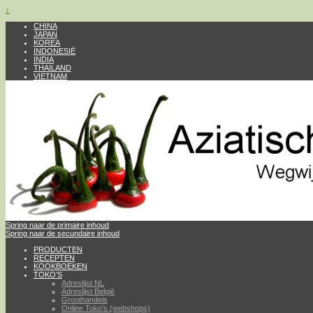
↓
CHINA
JAPAN
KOREA
INDONESIË
INDIA
THAILAND
VIETNAM
Spring naar de primaire inhoud
Spring naar de secundaire inhoud
PRODUCTEN
RECEPTEN
KOOKBOEKEN
TOKO’S
Adreslijst NL
Adreslijst België
Groothandels
Online Toko’s (webshops)