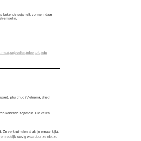
enop kokende sojamelk vormen, daar
tremsel in.
 meat
,
sojavellen
,
tofoe
,
tofu
,
tofu
Japan), phù chúc (Vietnam), dried
tten kokende sojamelk. Die vellen
 Ze verkruimelen al als je ernaar kijkt.
ven redelijk stevig waardoor ze niet zo