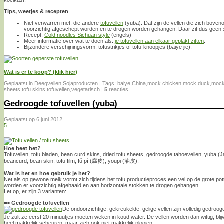
Tips, weetjes & recepten
Niet verwarren met: die andere
tofuvellen
(yuba). Dat zijn de vellen die zich bov
voorzichtig afgeschept worden en te drogen worden gehangen. Daar zit dus geen s
Recept:
Cold noodles Sichuan style
(engels)
Meer informatie over wat te doen als:
je tofuvellen aan elkaar geplakt zitten
.
Bijzondere verschijningsvorm: tofustrikjes of tofu-knoopjes (baiye jie).
Wat is er te koop? (klik hier)
Geplaatst in
Deegvellen
,
Sojaproducten
|
Tags:
baiye
,
China
,
mock chicken
,
mock duck
,
mock
sheets
,
tofu skins
,
tofuvellen
,
vegetarisch
|
5
reacties
Gedroogde tofuvellen (yuba)
Geplaatst op
6 juni 2012
5
Hoe heet het?
Tofuvellen, tofu bladen, bean curd skins, dried tofu sheets, gedroogde tahoevellen, yuba (
beancurd, bean skin, tofu film, fǔ pí (腐皮), youpi (油皮).
Wat is het en hoe gebruik je het?
Net als op gewone melk vormt zich tijdens het tofu productieproces een vel op de grote po
worden er voorzichtig afgehaald en aan horizontale stokken te drogen gehangen.
Let op, er zijn 3 varianten:
=> Gedroogde tofuvellen
De ondoorzichtige, gekreukelde, gelige vellen zijn volledig gedroogd.
Je zult ze eerst 20 minuutjes moeten weken in koud water. De vellen worden dan wittig, blij
heel makkelijk scheuren, maar zich ook niet makkelijk plooien.