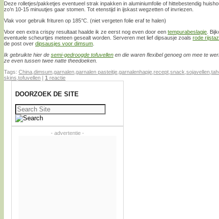
Deze rolletjes/pakketjes eventueel strak inpakken in aluminiumfolie of hittebestendig huisho
zo’n 10-15 minuutjes gaar stomen. Tot etenstijd in ijskast wegzetten of invriezen.
Vlak voor gebruik frituren op 185°C. (niet vergeten folie eraf te halen)
Voor een extra crispy resultaat haalde ik ze eerst nog even door een
tempurabeslagje
. Bij
eventuele scheurtjes meteen gesealt worden. Serveren met lief dipsausje zoals
rode rijstaz
de post over
dipsausjes voor dimsum
.
Ik gebruikte hier de
semi-gedroogde tofuvellen
en die waren flexibel genoeg om mee te werk
ze even tussen twee natte theedoeken.
Tags:
China
,
dimsum
,
garnalen
,
garnalen pasteitje
,
garnalenhapje
,
recept
,
snack
,
sojavellen
,
ta
skins
,
tofuvellen
|
1
reactie
DOORZOEK DE SITE
Zoeken
naar:
- advertentie -