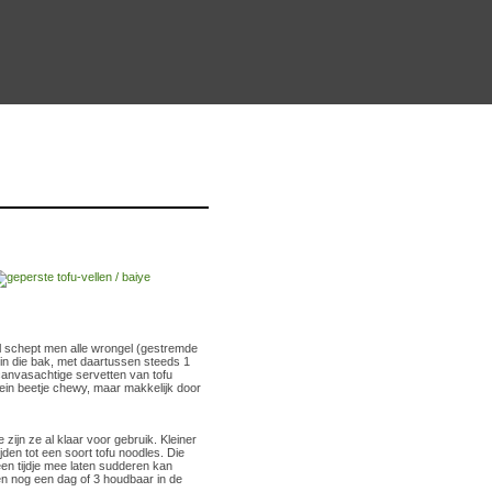
al schept men alle wrongel (gestremde
in die bak, met daartussen steeds 1
canvasachtige servetten van tofu
lein beetje chewy, maar makkelijk door
zijn ze al klaar voor gebruik. Kleiner
den tot een soort tofu noodles. Die
een tijdje mee laten sudderen kan
en nog een dag of 3 houdbaar in de