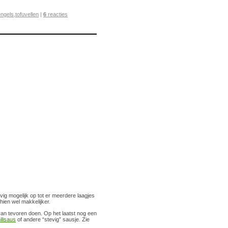
engels
,
tofuvellen
|
6
reacties
evig mogelijk op tot er meerdere laagjes
hien wel makkelijker.
van tevoren doen. Op het laatst nog een
ilisaus
of andere “stevig” sausje. Zie