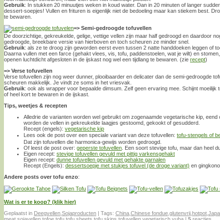
Gebruik
: In stukken 20 minuutjes weken in koud water. Dan in 20 minuten of langer sudder
dessert-soepjes! Vullen en frituren is eigenlijk niet de bedoeling maar kan stiekem best. D
te bewaren.
=> Semi-gedroogde tofuvellen
De doorzichtige, gekreukelde, gelige, vettige vellen zijn maar half gedroogd en daardoor no
gedroogde, breekbare versie van hierboven en toch scheuren ze minder snel.
Gebruik
: als ze te droog zijn geworden eerst even tussen 2 natte handdoeken leggen of 
Daarna vullen met een farce (gehakt vlees, vis, tofu, paddenstoelen, wat je wilt) en stomen
openen luchtdicht afgesloten in de ijskast nog wel een tijdlang te bewaren. (zie
recept
)
=> Verse tofuvellen
Verse tofuvellen zijn nog weer dunner, plooibaarder en delicater dan de semi-gedroogde tofuv
scheuren makkelijk. Je vindt ze soms in het vriesvak.
Gebruik
: ook als wrapper voor bepaalde dimsum. Zelf geen ervaring mee. Schijnt moeilijk te 
of heel kort te bewaren in de ijskast.
Tips, weetjes & recepten
Alledrie de varianten worden wel gebruikt om zogenaamde vegetarische kip, een
worden de vellen in gekreukelde laagjes gestoomd, gekookt of gesudderd.
Recept (engels):
vegetarische kip
Lees ook de post over een speciale variant van deze tofuvellen:
tofu-stengels of
Dat zijn tofuvellen die harmonica-gewijs worden gedroogd.
Of leest de post over:
geperste tofuvellen
. Een soort stevige tofu, maar dan heel 
Eigen recept:
stevige tofuvellen gevuld met pittig varkensgehakt
Eigen recept:
dunne tofuvellen gevuld met gehakte garnalen
Recept (Engels):
dessertsoepje met stukjes tofuvel (de droge variant)
en gingkonot
Andere posts over tofu enzo
:
Wat is er te koop? (klik hier)
Geplaatst in
Deegvellen
,
Sojaproducten
|
Tags:
China
,
Chinese fondue
,
glutenvrij
,
hotpot
,
Japa
meat
,
sojavellen
,
tofoe
,
tofu
,
tofu sheets
,
tofu skins
,
tofuvellen
,
vegetarisch
,
yuba
|
5
reacties