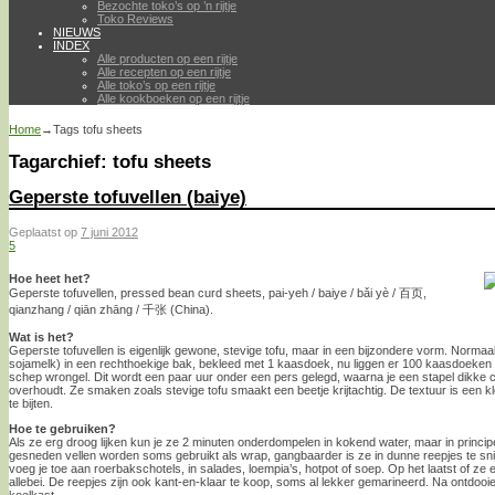
Bezochte toko’s op ’n rijtje
Toko Reviews
NIEUWS
INDEX
Alle producten op een rijtje
Alle recepten op een rijtje
Alle toko’s op een rijtje
Alle kookboeken op een rijtje
Home
→Tags
tofu sheets
Tagarchief:
tofu sheets
Geperste tofuvellen (baiye)
Geplaatst op
7 juni 2012
5
Hoe heet het?
Geperste tofuvellen, pressed bean curd sheets, pai-yeh / baiye / bǎi yè / 百页,
qianzhang / qiān zhāng / 千张 (China).
Wat is het?
Geperste tofuvellen is eigenlijk gewone, stevige tofu, maar in een bijzondere vorm. Norma
sojamelk) in een rechthoekige bak, bekleed met 1 kaasdoek, nu liggen er 100 kaasdoeken 
schep wrongel. Dit wordt een paar uur onder een pers gelegd, waarna je een stapel dikke 
overhoudt. Ze smaken zoals stevige tofu smaakt een beetje krijtachtig. De textuur is een k
te bijten.
Hoe te gebruiken?
Als ze erg droog lijken kun je ze 2 minuten onderdompelen in kokend water, maar in principe 
gesneden vellen worden soms gebruikt als wrap, gangbaarder is ze in dunne reepjes te snij
voeg je toe aan roerbakschotels, in salades, loempia’s, hotpot of soep. Op het laatst of ze 
allebei. De reepjes zijn ook kant-en-klaar te koop, soms al lekker gemarineerd. Na ontdooi
koelkast.