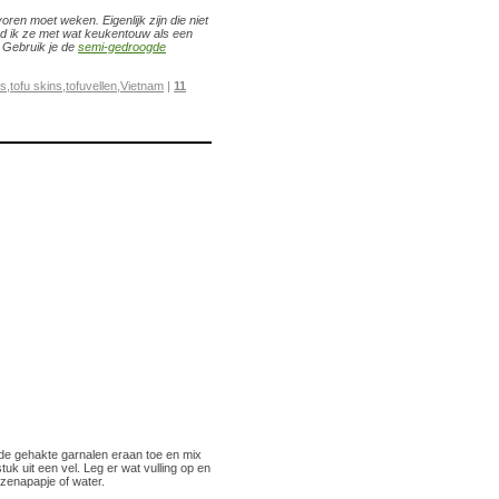
ren moet weken. Eigenlijk zijn die niet
nd ik ze met wat keukentouw als een
. Gebruik je de
semi-gedroogde
ts
,
tofu skins
,
tofuvellen
,
Vietnam
|
11
g de gehakte garnalen eraan toe en mix
uk uit een vel. Leg er wat vulling op en
izenapapje of water.