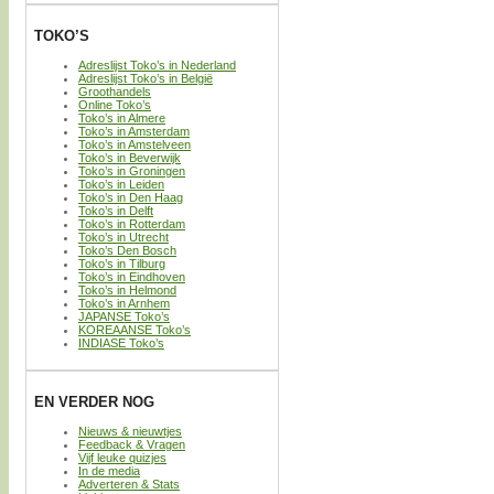
TOKO’S
Adreslijst Toko’s in Nederland
Adreslijst Toko’s in België
Groothandels
Online Toko’s
Toko’s in Almere
Toko’s in Amsterdam
Toko’s in Amstelveen
Toko’s in Beverwijk
Toko’s in Groningen
Toko’s in Leiden
Toko’s in Den Haag
Toko’s in Delft
Toko’s in Rotterdam
Toko’s in Utrecht
Toko’s Den Bosch
Toko’s in Tilburg
Toko’s in Eindhoven
Toko’s in Helmond
Toko’s in Arnhem
JAPANSE Toko’s
KOREAANSE Toko’s
INDIASE Toko’s
EN VERDER NOG
Nieuws & nieuwtjes
Feedback & Vragen
Vijf leuke quizjes
In de media
Adverteren & Stats