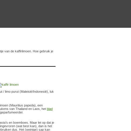
tje van de kaffirlimoen. Hoe gebruik je
t / limo purut (Maleisië/Indonesië), luk
rlimoen (Mauritius papeda), een
eukens van Thailand en Laos, het
blad
, geparfumeerder.
pasta’s en boemboes. Maar let op dat je
 ingevroren (wat best kan), dan is het
ebruiken dus. Het (weinige) sap kan