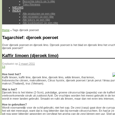
Bezochte toko’s op ’n rijtje
Toko Reviews
NIEUWS
INDEX
Alle producten op een rijtje
Alle recepten op een rijtje
Alle toko’s op een rijtje
Alle kookboeken op een rijtje
Home
→Tags
djeroek poeroet
Tagarchief:
djeroek poeroet
Over djeroek poeroet en djeroek limo. Djeroek poeroet is het blad en djeroek limo het vruch
djeroek poeroet?
Kaffir limoen (djeroek limo)
Geplaatst op
2 maart 2011
13
Hoe heet het?
Kaffir limoen, kaffir lime, djeroek lime, djeroek limo, wilde limoen, thai lemon,
Indonesische citroen, makrutlimoen, Citrus hystrix, djeroek poeroet / jeruk perut / limau puru
makrut (Thailand), truc (Vietnam).
Wat is het?
Djeroek limo is het kleine (2-5cm), pokdalige, groene citrusvruchtje (papeda) van de kaffe
veelvoorkomende struik uit zuidoost Azië. De vruchtjes worden het meest gebruikt in de k
wordt in meer landen gebruikt. Smaakt en ruikt als limoen, maar dan net even iets intenser
Hoe te gebruiken?
Wordt voornamelijk voor de schil gebruikt, niet het sap. De zest (rasp) gaat door de curry
het wit niet meeraspt, want dat is nog bitterder dan bij normale citrusvruchten. En had je ze
wit nog weer bitterder geworden en vervliegt het aroma van de zest binnen een uur. Snel g