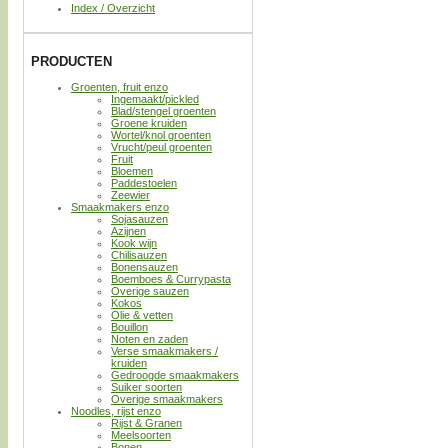
Index / Overzicht
PRODUCTEN
Groenten, fruit enzo
Ingemaakt/pickled
Blad/stengel groenten
Groene kruiden
Wortel/knol groenten
Vrucht/peul groenten
Fruit
Bloemen
Paddestoelen
Zeewier
Smaakmakers enzo
Sojasauzen
Azijnen
Kook wijn
Chilisauzen
Bonensauzen
Boemboes & Currypasta
Overige sauzen
Kokos
Olie & vetten
Bouillon
Noten en zaden
Verse smaakmakers /
kruiden
Gedroogde smaakmakers
Suiker soorten
Overige smaakmakers
Noodles, rijst enzo
Rijst & Granen
Meelsoorten
Bonen