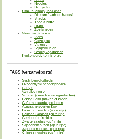
Noodles
Deegvellen
Snacks, snoep, thee enzo
Dimsum (-achtige hapjes)
Snacks
Thee & koffie
Drank
Zoetigheden
Vlees, vis, tofu enzo
Vlees
Gevogelte
Vis enzo
Sojaproducten
Overig vegetarisch
Keukengerei, kennis enzo
TAGS (verzamelposts)
Sushi benodigdheden
Okonomiyaki benodigdheden
Curry’s
Van alles met ei
Sichuan (gerechten & ingredienten)
Peking Eend (maken of kopen)
Gefermenteerde producten
Aziatische soorten Kool
Basilicum soorten (op ’n rijtje)
Chinese Bieslook (op ’n rijtje)
Gember (op ’n rijtje)
Zwarte zaadjes (op ’n rijtje)
Sojabonensauzen (op ’n rijtje)
Japanse noodles (op ’n rijtje)
Chinese noodles (op ’n rijtje)