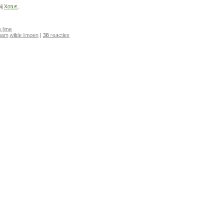
ij
Xotus
.
e
,
lime
tnam
,
wilde limoen
|
38
reacties