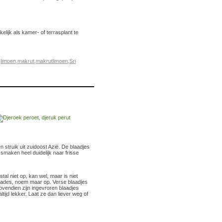
elijk als kamer- of terrasplant te
,
limoen
,
makrut
,
makrutlimoen
,
Sri
 struik uit zuidoost Azië. De blaadjes
 smaken heel duidelijk naar frisse
al niet op, kan wel, maar is niet
salades, noem maar op. Verse blaadjes
ovendien zijn ingevroren blaadjes
tijd lekker. Laat ze dan liever weg of