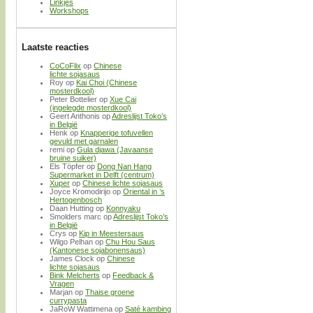
Linkjes
Workshops
Laatste reacties
CoCoFlix
op
Chinese
lichte sojasaus
Roy
op
Kai Choi (Chinese
mosterdkool)
Peter Bottelier
op
Xue Cai
(ingelegde mosterdkool)
Geert Anthonis
op
Adreslijst Toko’s
in België
Henk
op
Knapperige tofuvellen
gevuld met garnalen
remi
op
Gula djawa (Javaanse
bruine suiker)
Els Töpfer
op
Dong Nan Hang
Supermarket in Delft (centrum)
Xuper
op
Chinese lichte sojasaus
Joyce Kromodirijo
op
Oriental in ’s
Hertogenbosch
Daan Hutting
op
Konnyaku
Smolders marc
op
Adreslijst Toko’s
in België
Crys
op
Kip in Meestersaus
Wilgo Pelhan
op
Chu Hou Saus
(Kantonese sojabonensaus)
James Clock
op
Chinese
lichte sojasaus
Bink Melcherts
op
Feedback &
Vragen
Marjan
op
Thaise groene
currypasta
JaRoW Wattimena
op
Saté kambing