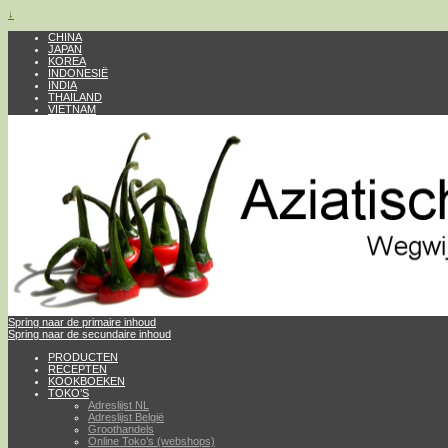
↓
CHINA
JAPAN
KOREA
INDONESIË
INDIA
THAILAND
VIETNAM
Spring naar de primaire inhoud
Spring naar de secundaire inhoud
PRODUCTEN
RECEPTEN
KOOKBOEKEN
TOKO’S
Adreslijst NL
Adreslijst België
Groothandels
Online Toko’s (webshops)