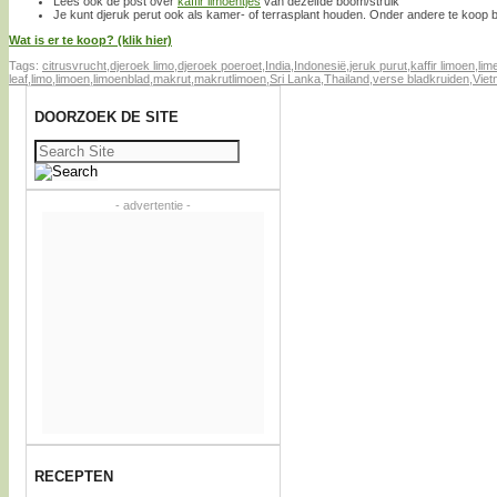
Lees ook de post over
kaffir limoentjes
van dezelfde boom/struik
Je kunt djeruk perut ook als kamer- of terrasplant houden. Onder andere te koop b
Wat is er te koop? (klik hier)
Tags:
citrusvrucht
,
djeroek limo
,
djeroek poeroet
,
India
,
Indonesië
,
jeruk purut
,
kaffir limoen
,
lim
leaf
,
limo
,
limoen
,
limoenblad
,
makrut
,
makrutlimoen
,
Sri Lanka
,
Thailand
,
verse bladkruiden
,
Vie
DOORZOEK DE SITE
Zoeken
naar:
- advertentie -
RECEPTEN