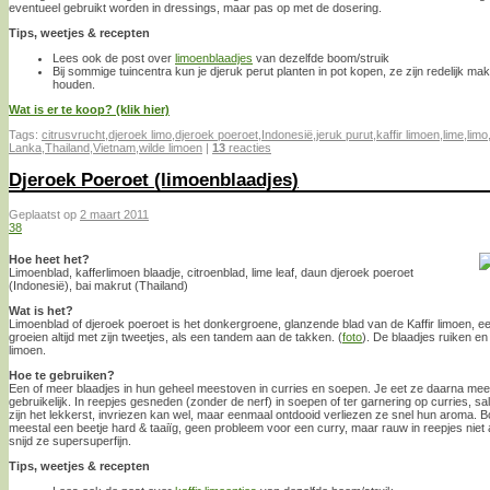
eventueel gebruikt worden in dressings, maar pas op met de dosering.
Tips, weetjes & recepten
Lees ook de post over
limoenblaadjes
van dezelfde boom/struik
Bij sommige tuincentra kun je djeruk perut planten in pot kopen, ze zijn redelijk makk
houden.
Wat is er te koop? (klik hier)
Tags:
citrusvrucht
,
djeroek limo
,
djeroek poeroet
,
Indonesië
,
jeruk purut
,
kaffir limoen
,
lime
,
limo
Lanka
,
Thailand
,
Vietnam
,
wilde limoen
|
13
reacties
Djeroek Poeroet (limoenblaadjes)
Geplaatst op
2 maart 2011
38
Hoe heet het?
Limoenblad, kafferlimoen blaadje, citroenblad, lime leaf, daun djeroek poeroet
(Indonesië), bai makrut (Thailand)
Wat is het?
Limoenblad of djeroek poeroet is het donkergroene, glanzende blad van de Kaffir limoen, een
groeien altijd met zijn tweetjes, als een tandem aan de takken. (
foto
). De blaadjes ruiken en
limoen.
Hoe te gebruiken?
Een of meer blaadjes in hun geheel meestoven in curries en soepen. Je eet ze daarna meest
gebruikelijk. In reepjes gesneden (zonder de nerf) in soepen of ter garnering op curries, 
zijn het lekkerst, invriezen kan wel, maar eenmaal ontdooid verliezen ze snel hun aroma. B
meestal een beetje hard & taaiïg, geen probleem voor een curry, maar rauw in reepjes niet al
snijd ze supersuperfijn.
Tips, weetjes & recepten