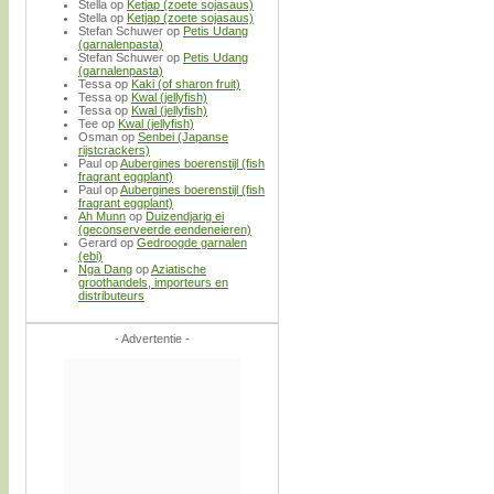
Stella
op
Ketjap (zoete sojasaus)
Stella
op
Ketjap (zoete sojasaus)
Stefan Schuwer
op
Petis Udang
(garnalenpasta)
Stefan Schuwer
op
Petis Udang
(garnalenpasta)
Tessa
op
Kaki (of sharon fruit)
Tessa
op
Kwal (jellyfish)
Tessa
op
Kwal (jellyfish)
Tee
op
Kwal (jellyfish)
Osman
op
Senbei (Japanse
rijstcrackers)
Paul
op
Aubergines boerenstijl (fish
fragrant eggplant)
Paul
op
Aubergines boerenstijl (fish
fragrant eggplant)
Ah Munn
op
Duizendjarig ei
(geconserveerde eendeneieren)
Gerard
op
Gedroogde garnalen
(ebi)
Nga Dang
op
Aziatische
groothandels, importeurs en
distributeurs
- Advertentie -