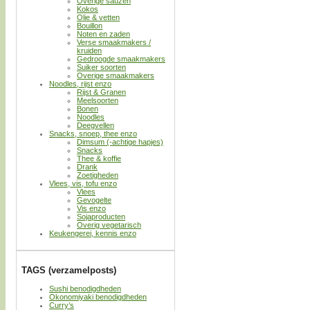
Overige sauzen
Kokos
Olie & vetten
Bouillon
Noten en zaden
Verse smaakmakers /
kruiden
Gedroogde smaakmakers
Suiker soorten
Overige smaakmakers
Noodles, rijst enzo
Rijst & Granen
Meelsoorten
Bonen
Noodles
Deegvellen
Snacks, snoep, thee enzo
Dimsum (-achtige hapjes)
Snacks
Thee & koffie
Drank
Zoetigheden
Vlees, vis, tofu enzo
Vlees
Gevogelte
Vis enzo
Sojaproducten
Overig vegetarisch
Keukengerei, kennis enzo
TAGS (verzamelposts)
Sushi benodigdheden
Okonomiyaki benodigdheden
Curry’s