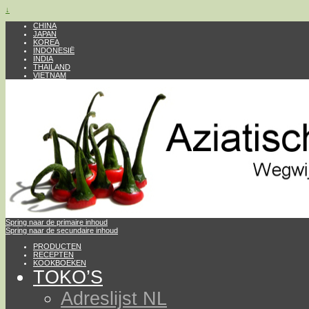
↓
CHINA
JAPAN
KOREA
INDONESIË
INDIA
THAILAND
VIETNAM
Spring naar de primaire inhoud
Spring naar de secundaire inhoud
PRODUCTEN
RECEPTEN
KOOKBOEKEN
TOKO’S
Adreslijst NL