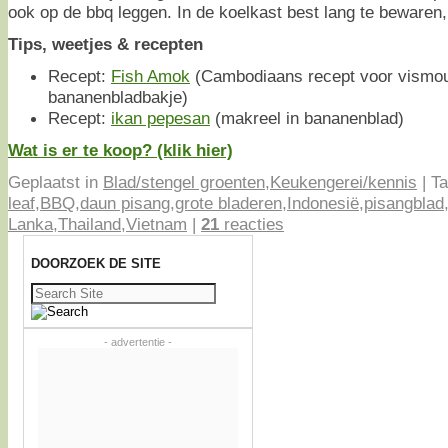
ook op de bbq leggen. In de koelkast best lang te bewaren,
Tips, weetjes & recepten
Recept:
Fish Amok
(Cambodiaans recept voor vismou
bananenbladbakje)
Recept:
ikan pepesan
(makreel in bananenblad)
Wat is er te koop? (klik hier)
Geplaatst in
Blad/stengel groenten
,
Keukengerei/kennis
|
Ta
leaf
,
BBQ
,
daun pisang
,
grote bladeren
,
Indonesië
,
pisangblad
Lanka
,
Thailand
,
Vietnam
|
21
reacties
DOORZOEK DE SITE
Zoeken
naar:
- advertentie -