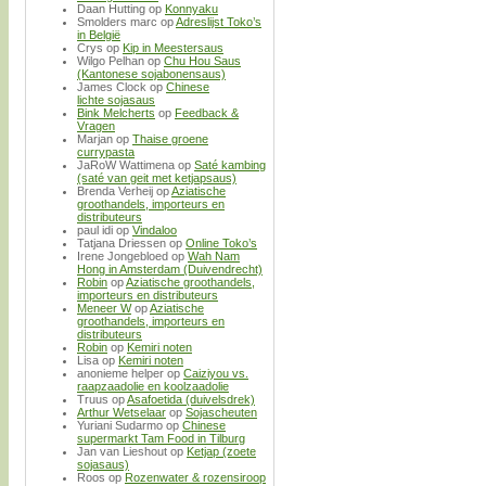
Daan Hutting
op
Konnyaku
Smolders marc
op
Adreslijst Toko’s
in België
Crys
op
Kip in Meestersaus
Wilgo Pelhan
op
Chu Hou Saus
(Kantonese sojabonensaus)
James Clock
op
Chinese
lichte sojasaus
Bink Melcherts
op
Feedback &
Vragen
Marjan
op
Thaise groene
currypasta
JaRoW Wattimena
op
Saté kambing
(saté van geit met ketjapsaus)
Brenda Verheij
op
Aziatische
groothandels, importeurs en
distributeurs
paul idi
op
Vindaloo
Tatjana Driessen
op
Online Toko’s
Irene Jongebloed
op
Wah Nam
Hong in Amsterdam (Duivendrecht)
Robin
op
Aziatische groothandels,
importeurs en distributeurs
Meneer W
op
Aziatische
groothandels, importeurs en
distributeurs
Robin
op
Kemiri noten
Lisa
op
Kemiri noten
anonieme helper
op
Caiziyou vs.
raapzaadolie en koolzaadolie
Truus
op
Asafoetida (duivelsdrek)
Arthur Wetselaar
op
Sojascheuten
Yuriani Sudarmo
op
Chinese
supermarkt Tam Food in Tilburg
Jan van Lieshout
op
Ketjap (zoete
sojasaus)
Roos
op
Rozenwater & rozensiroop