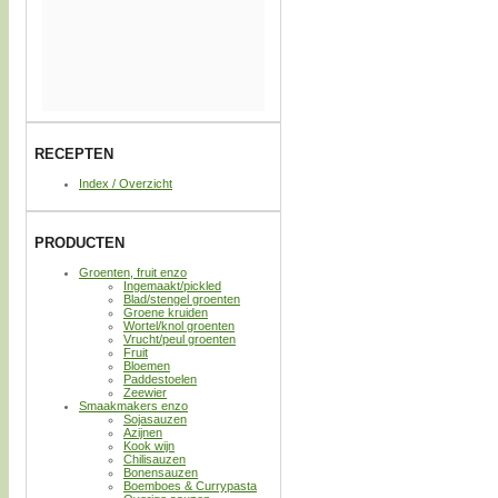
RECEPTEN
Index / Overzicht
PRODUCTEN
Groenten, fruit enzo
Ingemaakt/pickled
Blad/stengel groenten
Groene kruiden
Wortel/knol groenten
Vrucht/peul groenten
Fruit
Bloemen
Paddestoelen
Zeewier
Smaakmakers enzo
Sojasauzen
Azijnen
Kook wijn
Chilisauzen
Bonensauzen
Boemboes & Currypasta