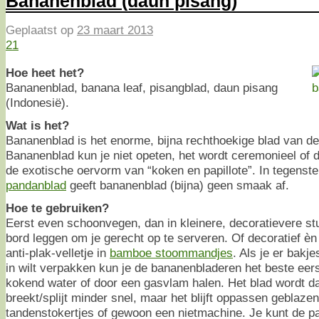
Bananenblad (daun pisang)
Geplaatst op
23 maart 2013
21
Hoe heet het?
Bananenblad, banana leaf, pisangblad, daun pisang
(Indonesië).
Wat is het?
Bananenblad is het enorme, bijna rechthoekige blad van d
Bananenblad kun je niet opeten, het wordt ceremonieel of d
de exotische oervorm van “koken en papillote”. In tegenstel
pandanblad
geeft bananenblad (bijna) geen smaak af.
Hoe te gebruiken?
Eerst even schoonvegen, dan in kleinere, decoratievere st
bord leggen om je gerecht op te serveren. Of decoratief èn f
anti-plak-velletje in
bamboe stoommandjes
. Als je er bakj
in wilt verpakken kun je de bananenbladeren het beste ee
kokend water of door een gasvlam halen. Het blad wordt da
breekt/splijt minder snel, maar het blijft oppassen geblaz
tandenstokertjes of gewoon een nietmachine. Je kunt de p