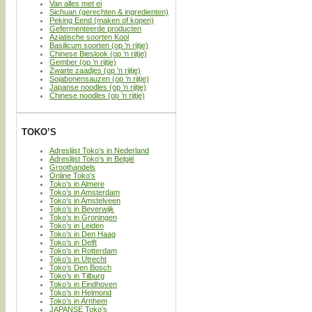
Van alles met ei
Sichuan (gerechten & ingredienten)
Peking Eend (maken of kopen)
Gefermenteerde producten
Aziatische soorten Kool
Basilicum soorten (op ’n rijtje)
Chinese Bieslook (op ’n rijtje)
Gember (op ’n rijtje)
Zwarte zaadjes (op ’n rijtje)
Sojabonensauzen (op ’n rijtje)
Japanse noodles (op ’n rijtje)
Chinese noodles (op ’n rijtje)
TOKO’S
Adreslijst Toko’s in Nederland
Adreslijst Toko’s in België
Groothandels
Online Toko’s
Toko’s in Almere
Toko’s in Amsterdam
Toko’s in Amstelveen
Toko’s in Beverwijk
Toko’s in Groningen
Toko’s in Leiden
Toko’s in Den Haag
Toko’s in Delft
Toko’s in Rotterdam
Toko’s in Utrecht
Toko’s Den Bosch
Toko’s in Tilburg
Toko’s in Eindhoven
Toko’s in Helmond
Toko’s in Arnhem
JAPANSE Toko’s