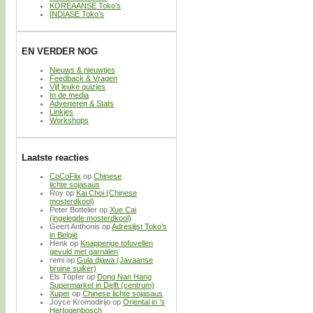
KOREAANSE Toko’s
INDIASE Toko’s
EN VERDER NOG
Nieuws & nieuwtjes
Feedback & Vragen
Vijf leuke quizjes
In de media
Adverteren & Stats
Linkjes
Workshops
Laatste reacties
CoCoFlix
op
Chinese
lichte sojasaus
Roy
op
Kai Choi (Chinese
mosterdkool)
Peter Bottelier
op
Xue Cai
(ingelegde mosterdkool)
Geert Anthonis
op
Adreslijst Toko’s
in België
Henk
op
Knapperige tofuvellen
gevuld met garnalen
remi
op
Gula djawa (Javaanse
bruine suiker)
Els Töpfer
op
Dong Nan Hang
Supermarket in Delft (centrum)
Xuper
op
Chinese lichte sojasaus
Joyce Kromodirijo
op
Oriental in ’s
Hertogenbosch