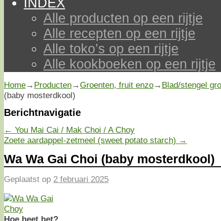
INDEX
Alle producten op een rijtje
Alle recepten op een rijtje
Alle toko’s op een rijtje
Alle kookboeken op een rijtje
Home
→
Producten
→
Groenten, fruit enzo
→
Blad/stengel gr
(baby mosterdkool)
Berichtnavigatie
←
You Mai Cai / Mak Choi / A Choy
Zoete aardappel-zetmeel (sweet potato starch)
→
Wa Wa Gai Choi (baby mosterdkool)
Geplaatst op
2 februari 2025
Hoe heet het?