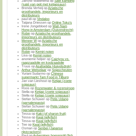
JaRoW Wattimena
op
Saté kambing
(saté van geit met ketjapsaus)
Brenda Verheij
op
Aziatische
groothandels, importeurs en
distributeurs
paul idi
op
Vindaloo
Tatjana Driessen
op
Online Toko’s
Irene Jongebloed
op
Wah Nam
Hong in Amsterdam (Duivendrecht)
Robin
op
Aziatische groothandels,
importeurs en distributeurs
Meneer W
op
Aziatische
groothandels, importeurs en
distributeurs
Robin
op
Kemiri noten
Lisa
op
Kemiri noten
anonieme helper
op
Caiziyou vs.
raapzaadolie en koolzaadolie
Truus
op
Asafoetida (duivelsdrek)
Arthur Wetselaar
op
Sojascheuten
Yuriani Sudarmo
op
Chinese
supermarkt Tam Food in Tilburg
Jan van Lieshout
op
Ketjap (zoete
sojasaus)
Roos
op
Rozenwater & rozensiroop
Stella
op
Ketjap (zoete sojasaus)
Stella
op
Ketjap (zoete sojasaus)
Stefan Schuwer
op
Petis Udang
(garnalenpasta)
Stefan Schuwer
op
Petis Udang
(garnalenpasta)
Tessa
op
Kaki (of sharon fruit)
Tessa
op
Kwal (jellyfish)
Tessa
op
Kwal (jellyfish)
Tee
op
Kwal (jellyfish)
Osman
op
Senbei (Japanse
rijstcrackers)
Paul
op
Aubergines boerenstijl (fish