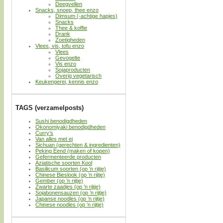
Deegvellen
Snacks, snoep, thee enzo
Dimsum (-achtige hapjes)
Snacks
Thee & koffie
Drank
Zoetigheden
Vlees, vis, tofu enzo
Vlees
Gevogelte
Vis enzo
Sojaproducten
Overig vegetarisch
Keukengerei, kennis enzo
TAGS (verzamelposts)
Sushi benodigdheden
Okonomiyaki benodigdheden
Curry’s
Van alles met ei
Sichuan (gerechten & ingredienten)
Peking Eend (maken of kopen)
Gefermenteerde producten
Aziatische soorten Kool
Basilicum soorten (op ’n rijtje)
Chinese Bieslook (op ’n rijtje)
Gember (op ’n rijtje)
Zwarte zaadjes (op ’n rijtje)
Sojabonensauzen (op ’n rijtje)
Japanse noodles (op ’n rijtje)
Chinese noodles (op ’n rijtje)