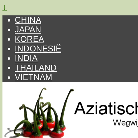
↓
CHINA
JAPAN
KOREA
INDONESIË
INDIA
THAILAND
VIETNAM