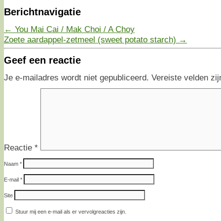
Berichtnavigatie
←
You Mai Cai / Mak Choi / A Choy
Zoete aardappel-zetmeel (sweet potato starch)
→
Geef een reactie
Je e-mailadres wordt niet gepubliceerd.
Vereiste velden z
Reactie
*
Naam
*
E-mail
*
Site
Stuur mij een e-mail als er vervolgreacties zijn.