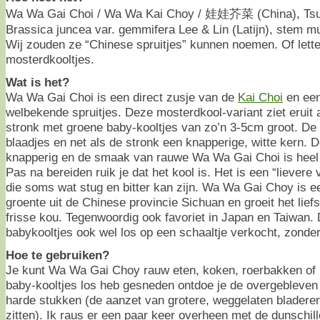
Wa Wa Gai Choi / Wa Wa Kai Choy / 娃娃芥菜 (China), Ts
Brassica juncea var. gemmifera Lee & Lin (Latijn), stem m
Wij zouden ze “Chinese spruitjes” kunnen noemen. Of lette
mosterdkooltjes.
Wat is het?
Wa Wa Gai Choi is een direct zusje van de
Kai Choi
en een
welbekende spruitjes. Deze mosterdkool-variant ziet eruit
stronk met groene baby-kooltjes van zo’n 3-5cm groot. De 
blaadjes en net als de stronk een knapperige, witte kern. D
knapperig en de smaak van rauwe Wa Wa Gai Choi is heel l
Pas na bereiden ruik je dat het kool is. Het is een “lievere
die soms wat stug en bitter kan zijn. Wa Wa Gai Choy is
groente uit de Chinese provincie Sichuan en groeit het liefs
frisse kou. Tegenwoordig ook favoriet in Japan en Taiwan.
babykooltjes ook wel los op een schaaltje verkocht, zonder
Hoe te gebruiken?
Je kunt Wa Wa Gai Choy rauw eten, koken, roerbakken of 
baby-kooltjes los heb gesneden ontdoe je de overgebleven
harde stukken (de aanzet van grotere, weggelaten bladeren
zitten). Ik raus er een paar keer overheen met de dunschille