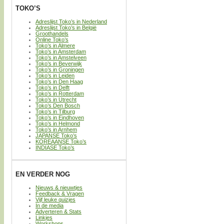
TOKO’S
Adreslijst Toko’s in Nederland
Adreslijst Toko’s in België
Groothandels
Online Toko’s
Toko’s in Almere
Toko’s in Amsterdam
Toko’s in Amstelveen
Toko’s in Beverwijk
Toko’s in Groningen
Toko’s in Leiden
Toko’s in Den Haag
Toko’s in Delft
Toko’s in Rotterdam
Toko’s in Utrecht
Toko’s Den Bosch
Toko’s in Tilburg
Toko’s in Eindhoven
Toko’s in Helmond
Toko’s in Arnhem
JAPANSE Toko’s
KOREAANSE Toko’s
INDIASE Toko’s
EN VERDER NOG
Nieuws & nieuwtjes
Feedback & Vragen
Vijf leuke quizjes
In de media
Adverteren & Stats
Linkjes
Workshops