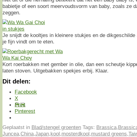
babietje of een soort meervoudsvorm van baby, zoals ze d
zeggen.
Je snijdt de kooltjes in kleinere stukjes en de dikgeschilde
je fijn vindt om te eten.
Kort roerbakken met gember in olie, dan een scheutje kippe
laten stoven. Uitgebakken spekjes erbij. Klaar.
Dit delen:
Facebook
X
Print
Pinterest
Geplaatst in
Blad/stengel groenten
Tags:
Brassica
,
Brassic
Juncea
,
China
,
Japan
,
kool
,
mosterdkool
,
mustard greens
,
Tai