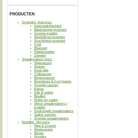
PRODUCTEN
Groenten, fruit enzo
Ingemaakt/pickled
Blad/stengel groenten
Groene kruiden
Wortel/knol groenten
Vrucht/peul groenten
Fruit
Bloemen
Paddestoelen
Zeewier
Smaakmakers enzo
Sojasauzen
Azijnen
Kook wijn
Chilisauzen
Bonensauzen
Boemboes & Currypasta
Overige sauzen
Kokos
Olie & vetten
Bouillon
Noten en zaden
Verse smaakmakers /
kruiden
Gedroogde smaakmakers
Suiker soorten
Overige smaakmakers
Noodles, rijst enzo
Rijst & Granen
Meelsoorten
Bonen
Noodles