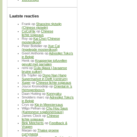
Laatste reacties
Frank
op
Shaoxing rijstwijn
(Chinese rijstwijn)
CoCoFlix
op
Chinese
lichte sojasaus
Roy
op
Kai Choi (Chinese
mosterdkool)
Peter Bottelier
op
Xue Cai
(ingelegde mosterdkool)
Geert Anthonis
op
Adreslijst Toko’s
in België
Henk
op
Knapperige tofuvellen
gevuld met garnalen
remi
op
Gula djawa (Javaanse
bruine suiker)
Els Töpfer
op
Dong Nan Hang
Supermarket in Delft (centrum)
Xuper
op
Chinese lichte sojasaus
Joyce Kromodirijo
op
Oriental in ’s
Hertogenbosch
Daan Hutting
op
Konnyaku
Smolders marc
op
Adreslijst Toko’s
in België
Crys
op
Kip in Meestersaus
Wilgo Pelhan
op
Chu Hou Saus
(Kantonese sojabonensaus)
James Clock
op
Chinese
lichte sojasaus
Bink Melcherts
op
Feedback &
Vragen
Marjan
op
Thaise groene
currypasta