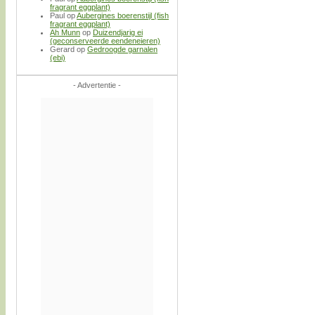
fragrant eggplant)
Paul
op
Aubergines boerenstijl (fish
fragrant eggplant)
Ah Munn
op
Duizendjarig ei
(geconserveerde eendeneieren)
Gerard
op
Gedroogde garnalen
(ebi)
- Advertentie -