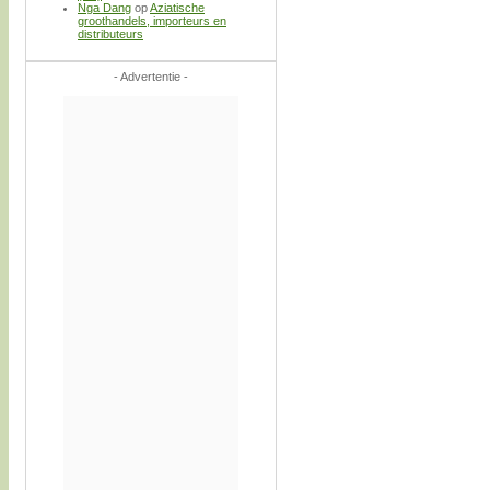
Nga Dang
op
Aziatische
groothandels, importeurs en
distributeurs
- Advertentie -