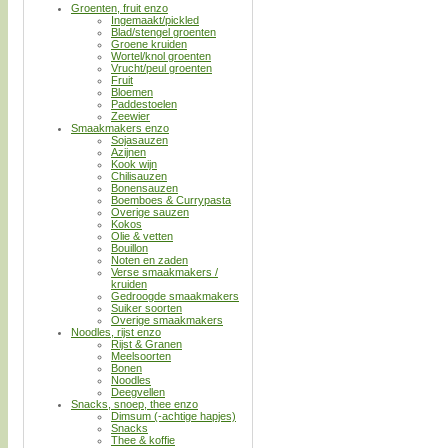
Groenten, fruit enzo
Ingemaakt/pickled
Blad/stengel groenten
Groene kruiden
Wortel/knol groenten
Vrucht/peul groenten
Fruit
Bloemen
Paddestoelen
Zeewier
Smaakmakers enzo
Sojasauzen
Azijnen
Kook wijn
Chilisauzen
Bonensauzen
Boemboes & Currypasta
Overige sauzen
Kokos
Olie & vetten
Bouillon
Noten en zaden
Verse smaakmakers /
kruiden
Gedroogde smaakmakers
Suiker soorten
Overige smaakmakers
Noodles, rijst enzo
Rijst & Granen
Meelsoorten
Bonen
Noodles
Deegvellen
Snacks, snoep, thee enzo
Dimsum (-achtige hapjes)
Snacks
Thee & koffie