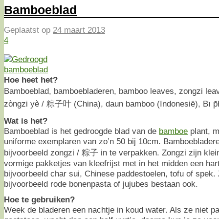
Bamboeblad
Geplaatst op
24 maart 2013
4
Hoe heet het?
Bamboeblad, bamboebladeren, bamboo leaves, zongzi lea
zòngzi yè / 粽子叶 (China), daun bamboo (Indonesië), Bı p̄hị̀
Wat is het?
Bamboeblad is het gedroogde blad van de
bamboe
plant, m
uniforme exemplaren van zo’n 50 bij 10cm. Bamboeblader
bijvoorbeeld zongzi / 粽子 in te verpakken. Zongzi zijn kle
vormige pakketjes van kleefrijst met in het midden een hart
bijvoorbeeld char sui, Chinese paddestoelen, tofu of spek.
bijvoorbeeld rode bonenpasta of jujubes bestaan ook.
Hoe te gebruiken?
Week de bladeren een nachtje in koud water. Als ze niet p