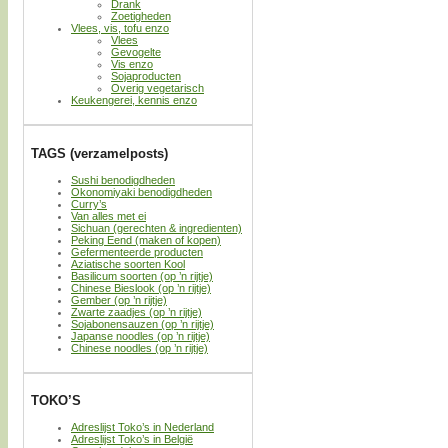
Drank
Zoetigheden
Vlees, vis, tofu enzo
Vlees
Gevogelte
Vis enzo
Sojaproducten
Overig vegetarisch
Keukengerei, kennis enzo
TAGS (verzamelposts)
Sushi benodigdheden
Okonomiyaki benodigdheden
Curry’s
Van alles met ei
Sichuan (gerechten & ingredienten)
Peking Eend (maken of kopen)
Gefermenteerde producten
Aziatische soorten Kool
Basilicum soorten (op ’n rijtje)
Chinese Bieslook (op ’n rijtje)
Gember (op ’n rijtje)
Zwarte zaadjes (op ’n rijtje)
Sojabonensauzen (op ’n rijtje)
Japanse noodles (op ’n rijtje)
Chinese noodles (op ’n rijtje)
TOKO’S
Adreslijst Toko’s in Nederland
Adreslijst Toko’s in België