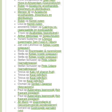
Hong in Amsterdam (Duivendrecht)
Robin
op
Aziatische groothandels,
importeurs en distributeurs
Meneer W
op
Aziatische
groothandels, importeurs en
distributeurs
Robin
op
Kemiri noten
Lisa
op
Kemiri noten
anonieme helper
op
Caiziyou vs.
raapzaadolie en koolzaadolie
Truus
op
Asafoetida (duivelsdrek)
Arthur Wetselaar
op
Sojascheuten
Yuriani Sudarmo
op
Chinese
supermarkt Tam Food in Tilburg
Jan van Lieshout
op
Ketjap (zoete
sojasaus)
Roos
op
Rozenwater & rozensiroop
Stella
op
Ketjap (zoete sojasaus)
Stella
op
Ketjap (zoete sojasaus)
Stefan Schuwer
op
Petis Udang
(garnalenpasta)
Stefan Schuwer
op
Petis Udang
(garnalenpasta)
Tessa
op
Kaki (of sharon fruit)
Tessa
op
Kwal (jellyfish)
Tessa
op
Kwal (jellyfish)
Tee
op
Kwal (jellyfish)
Osman
op
Senbei (Japanse
rijstcrackers)
Paul
op
Aubergines boerenstijl (fish
fragrant eggplant)
Paul
op
Aubergines boerenstijl (fish
fragrant eggplant)
Ah Munn
op
Duizendjarig ei
(geconserveerde eendeneieren)
Gerard
op
Gedroogde garnalen
(ebi)