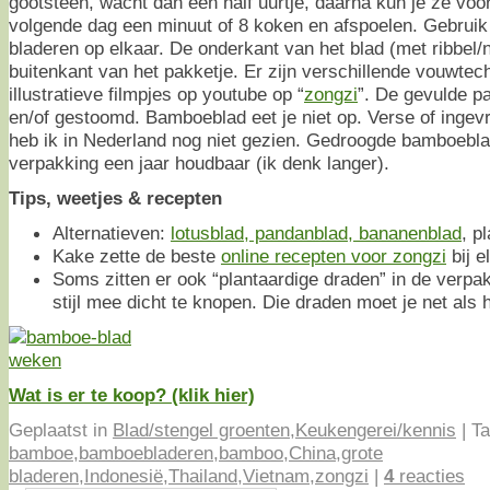
gootsteen, wacht dan een half uurtje, daarna kun je ze voo
volgende dag een minuut of 8 koken en afspoelen. Gebruik 
bladeren op elkaar. De onderkant van het blad (met ribbel/
buitenkant van het pakketje. Er zijn verschillende vouwtec
illustratieve filmpjes op youtube op “
zongzi
”. De gevulde p
en/of gestoomd. Bamboeblad eet je niet op. Verse of inge
heb ik in Nederland nog niet gezien. Gedroogde bamboebla
verpakking een jaar houdbaar (ik denk langer).
Tips, weetjes & recepten
Alternatieven:
lotusblad, pandanblad, bananenblad
, p
Kake zette de beste
online recepten voor zongzi
bij e
Soms zitten er ook “plantaardige draden” in de verpa
stijl mee dicht te knopen. Die draden moet je net als 
Wat is er te koop? (klik hier)
Geplaatst in
Blad/stengel groenten
,
Keukengerei/kennis
|
Ta
bamboe
,
bamboebladeren
,
bamboo
,
China
,
grote
bladeren
,
Indonesië
,
Thailand
,
Vietnam
,
zongzi
|
4
reacties