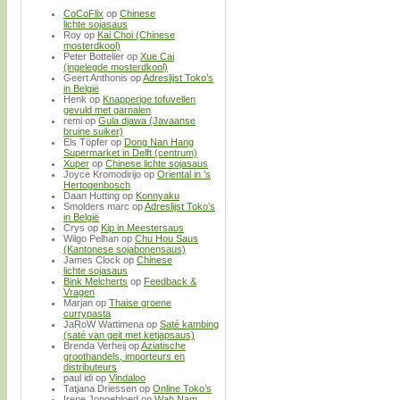
CoCoFlix
op
Chinese
lichte sojasaus
Roy
op
Kai Choi (Chinese
mosterdkool)
Peter Bottelier
op
Xue Cai
(ingelegde mosterdkool)
Geert Anthonis
op
Adreslijst Toko’s
in België
Henk
op
Knapperige tofuvellen
gevuld met garnalen
remi
op
Gula djawa (Javaanse
bruine suiker)
Els Töpfer
op
Dong Nan Hang
Supermarket in Delft (centrum)
Xuper
op
Chinese lichte sojasaus
Joyce Kromodirijo
op
Oriental in ’s
Hertogenbosch
Daan Hutting
op
Konnyaku
Smolders marc
op
Adreslijst Toko’s
in België
Crys
op
Kip in Meestersaus
Wilgo Pelhan
op
Chu Hou Saus
(Kantonese sojabonensaus)
James Clock
op
Chinese
lichte sojasaus
Bink Melcherts
op
Feedback &
Vragen
Marjan
op
Thaise groene
currypasta
JaRoW Wattimena
op
Saté kambing
(saté van geit met ketjapsaus)
Brenda Verheij
op
Aziatische
groothandels, importeurs en
distributeurs
paul idi
op
Vindaloo
Tatjana Driessen
op
Online Toko’s
Irene Jongebloed
op
Wah Nam