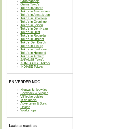
Groothandels
Online Toko’s
Toko’s in Almere
Toko’s in Amsterdam
Toko’s in Amstelveen
Toko’s in Beverwijk
Toko’s in Groningen
Toko’s in Leiden
Toko’s in Den Haag
Toko’s in Delft
Toko’s in Rotterdam
Toko’s in Utrecht
Toko’s Den Bosch
Toko’s in Tilburg
Toko’s in Eindhoven
Toko’s in Helmond
Toko’s in Arnhem
JAPANSE Toko’s
KOREAANSE Toko’s
INDIASE Toko’s
EN VERDER NOG
Nieuws & nieuwtjes
Feedback & Vragen
Vijf leuke quizjes
In de media
Adverteren & Stats
Linkjes
Workshops
Laatste reacties