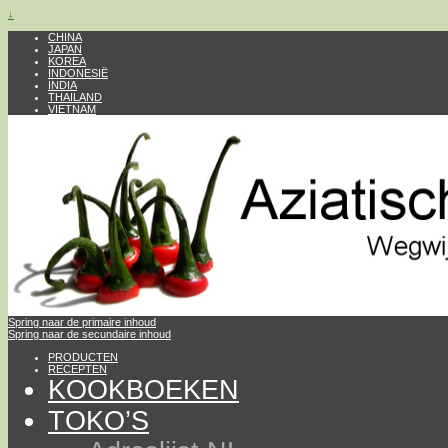
↓
CHINA
JAPAN
KOREA
INDONESIË
INDIA
THAILAND
VIETNAM
Spring naar de primaire inhoud
Spring naar de secundaire inhoud
PRODUCTEN
RECEPTEN
KOOKBOEKEN
TOKO’S