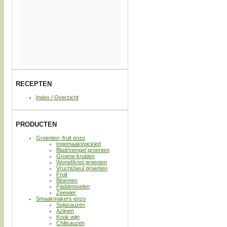
RECEPTEN
Index / Overzicht
PRODUCTEN
Groenten, fruit enzo
Ingemaakt/pickled
Blad/stengel groenten
Groene kruiden
Wortel/knol groenten
Vrucht/peul groenten
Fruit
Bloemen
Paddestoelen
Zeewier
Smaakmakers enzo
Sojasauzen
Azijnen
Kook wijn
Chilisauzen