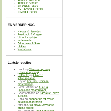
Toko’s in Arnhem
JAPANSE Toko’s
KOREAANSE Toko’s
INDIASE Toko’s
EN VERDER NOG
Nieuws & nieuwtjes
Feedback & Vragen
Vijf leuke quizjes
In de media
Adverteren & Stats
Linkjes
Workshops
Laatste reacties
Frank
op
Shaoxing rijstwijn
(Chinese rijstwijn)
CoCoFlix
op
Chinese
lichte sojasaus
Roy
op
Kai Choi (Chinese
mosterdkool)
Peter Bottelier
op
Xue Cai
(ingelegde mosterdkool)
Geert Anthonis
op
Adreslijst Toko’s
in België
Henk
op
Knapperige tofuvellen
gevuld met garnalen
remi
op
Gula djawa (Javaanse
bruine suiker)
Els Töpfer
op
Dong Nan Hang