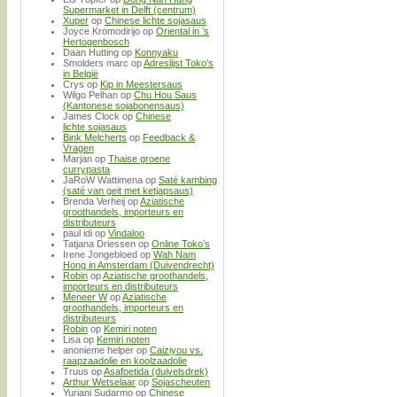
Supermarket in Delft (centrum)
Xuper
op
Chinese lichte sojasaus
Joyce Kromodirijo
op
Oriental in ’s
Hertogenbosch
Daan Hutting
op
Konnyaku
Smolders marc
op
Adreslijst Toko’s
in België
Crys
op
Kip in Meestersaus
Wilgo Pelhan
op
Chu Hou Saus
(Kantonese sojabonensaus)
James Clock
op
Chinese
lichte sojasaus
Bink Melcherts
op
Feedback &
Vragen
Marjan
op
Thaise groene
currypasta
JaRoW Wattimena
op
Saté kambing
(saté van geit met ketjapsaus)
Brenda Verheij
op
Aziatische
groothandels, importeurs en
distributeurs
paul idi
op
Vindaloo
Tatjana Driessen
op
Online Toko’s
Irene Jongebloed
op
Wah Nam
Hong in Amsterdam (Duivendrecht)
Robin
op
Aziatische groothandels,
importeurs en distributeurs
Meneer W
op
Aziatische
groothandels, importeurs en
distributeurs
Robin
op
Kemiri noten
Lisa
op
Kemiri noten
anonieme helper
op
Caiziyou vs.
raapzaadolie en koolzaadolie
Truus
op
Asafoetida (duivelsdrek)
Arthur Wetselaar
op
Sojascheuten
Yuriani Sudarmo
op
Chinese