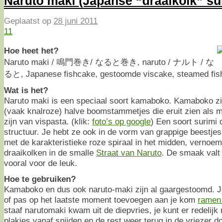
Naruto maki (Japanse “draaikolk” su
Geplaatst op
28 juni 2011
11
Hoe heet het?
Naruto maki / 鳴門巻き/ なると巻き, naruto / ナルト / な
ると, Japanese fishcake, gestoomde viscake, steamed fis
Wat is het?
Naruto maki is een speciaal soort kamaboko. Kamaboko zijn
(vaak knalroze) halve boomstammetjes die eruit zien als
zijn van vispasta. (klik:
foto’s op google
) Een soort surimi
structuur. Je hebt ze ook in de vorm van grappige beestjes
met de karakteristieke roze spiraal in het midden, vernoem
draaikolken in de smalle
Straat van Naruto
. De smaak valt 
vooral voor de leuk.
Hoe te gebruiken?
Kamaboko en dus ook naruto-maki zijn al gaargestoomd. J
of pas op het laatste moment toevoegen aan je kom
ramen 
staaf narutomaki kwam uit de diepvries, je kunt er redelijk
plakjes vanaf snijden en de rest weer terug in de vriezer d