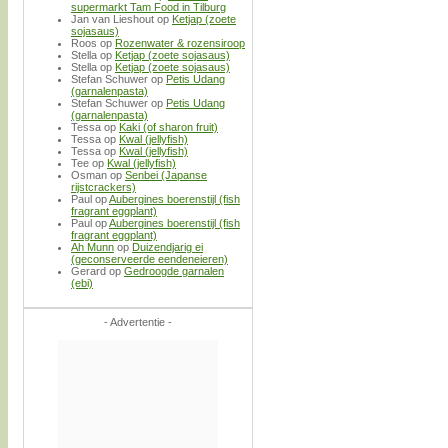
supermarkt Tam Food in Tilburg
Jan van Lieshout
op
Ketjap (zoete
sojasaus)
Roos
op
Rozenwater & rozensiroop
Stella
op
Ketjap (zoete sojasaus)
Stella
op
Ketjap (zoete sojasaus)
Stefan Schuwer
op
Petis Udang
(garnalenpasta)
Stefan Schuwer
op
Petis Udang
(garnalenpasta)
Tessa
op
Kaki (of sharon fruit)
Tessa
op
Kwal (jellyfish)
Tessa
op
Kwal (jellyfish)
Tee
op
Kwal (jellyfish)
Osman
op
Senbei (Japanse
rijstcrackers)
Paul
op
Aubergines boerenstijl (fish
fragrant eggplant)
Paul
op
Aubergines boerenstijl (fish
fragrant eggplant)
Ah Munn
op
Duizendjarig ei
(geconserveerde eendeneieren)
Gerard
op
Gedroogde garnalen
(ebi)
- Advertentie -