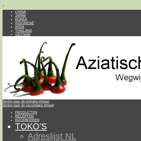
↓
CHINA
JAPAN
KOREA
INDONESIË
INDIA
THAILAND
VIETNAM
Spring naar de primaire inhoud
Spring naar de secundaire inhoud
PRODUCTEN
RECEPTEN
KOOKBOEKEN
TOKO’S
Adreslijst NL