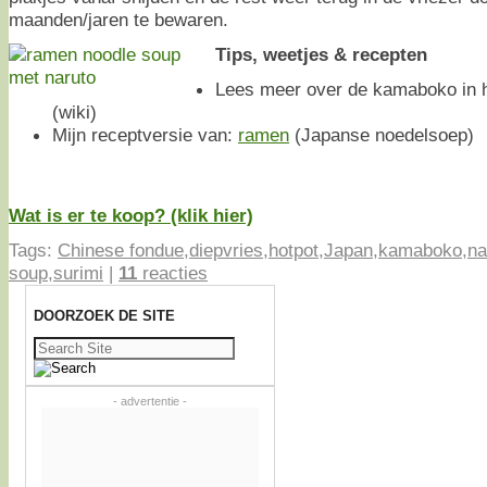
maanden/jaren te bewaren.
Tips, weetjes & recepten
Lees meer over de kamaboko in 
(wiki)
Mijn receptversie van:
ramen
(Japanse noedelsoep)
Wat is er te koop? (klik hier)
Tags:
Chinese fondue
,
diepvries
,
hotpot
,
Japan
,
kamaboko
,
na
soup
,
surimi
|
11
reacties
DOORZOEK DE SITE
Zoeken
naar:
- advertentie -