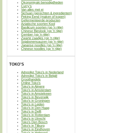
Okonomiyaki benodigdheden
Curry’s
Van alles met ei
Sichuan (gerechten & ingredienten)
Peking Eend (maken of kopen)
Gefermenteerde producten
Aziatische soorten Kool
Basilicum soorten (op ’n rijtje)
Chinese Bieslook (op ’n rijtje)
Gember (op ’n rijtje)
Zwarte zaadjes (op ’n rijtje)
Sojabonensauzen (op ’n rijtje)
Japanse noodles (op ’n rijtje)
Chinese noodles (op ’n rijtje)
TOKO’S
Adreslijst Toko’s in Nederland
Adreslijst Toko’s in België
Groothandels
Online Toko’s
Toko’s in Almere
Toko’s in Amsterdam
Toko’s in Amstelveen
Toko’s in Beverwijk
Toko’s in Groningen
Toko’s in Leiden
Toko’s in Den Haag
Toko’s in Delft
Toko’s in Rotterdam
Toko’s in Utrecht
Toko’s Den Bosch
Toko’s in Tilburg
Toko’s in Eindhoven
Toko’s in Helmond