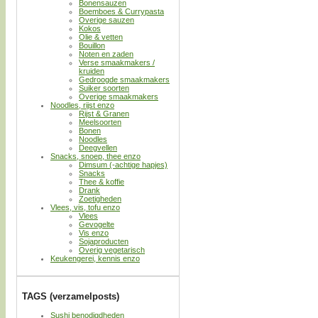
Bonensauzen
Boemboes & Currypasta
Overige sauzen
Kokos
Olie & vetten
Bouillon
Noten en zaden
Verse smaakmakers /
kruiden
Gedroogde smaakmakers
Suiker soorten
Overige smaakmakers
Noodles, rijst enzo
Rijst & Granen
Meelsoorten
Bonen
Noodles
Deegvellen
Snacks, snoep, thee enzo
Dimsum (-achtige hapjes)
Snacks
Thee & koffie
Drank
Zoetigheden
Vlees, vis, tofu enzo
Vlees
Gevogelte
Vis enzo
Sojaproducten
Overig vegetarisch
Keukengerei, kennis enzo
TAGS (verzamelposts)
Sushi benodigdheden