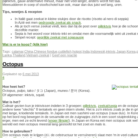
pijlinktvis, gauw anderhalve minuut, maar niet veel langer, anders wordt het taai.
Meesudderen in soep of stoofschotel kan ook, maar dan dus juist wel lang, uren.
Tips, weetjes & recepten
In Italië gaat zeekat in kleine stukjes door de risotto (risotto al nero di seppia)
In Azië eet men
gedroogde zeekat als snack
.
Als je toch verse zeekat vindt, lees dan bij de post over
pijlinktvis
hoe je die schoon
dezelfde manier.
Sepia is het woord voor inktvis-inkt en omdat men die voornamelijk wint uit zeeka
Simpel recept:
gegrillde zeekat met sojasausje
Wat is er te koop? (klik hier)
Tags:
calamar
,
China
,
Chinese fondue
,
cuttlefish
,
hotpot
,
India
,
Indonesië
,
inktvis
,
Japan
,
Korea
,
p
Lanka
,
Thailand
,
Vietnam
,
zeekat
|
Geef een reactie
Octopus
Geplaatst op
6 mei 2013
4
Hoe heet het?
Octopus, pulpo, tako / タコ (Japan), muneo / 문어 (Korea).
Of algemener: inktvis, squid.
Wat is het?
Culinair gezien kun je inktvissen indelen in 3 groepen:
pijlinktvis
,
zeekat/sepia
en de octopus.
andere twee “slechts” 8 tentakels en geen intern skelet. Het is zo’n inktvis zoals je die in gr
met lange, krioelende tentakels. In Japan eet men sashimi van octopus (rauw dus). In Kor
op het bord nog bewegen in de sesamolie en de zuignapjes zich in een soort stuiptrekking 
erger, men eet ze echt levend (
enger filmpje!
). In Japan en Korea eet men octopus ook wel k
wereld eet men octopus meestal lang gestoofd tot het zoet en mals is.
Hoe te gebruiken?
Om octopus mals te krijgen (d.i. de celstructuur te verruïneren) slaat men ‘m in veel cultur