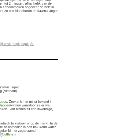
den tot 2 minuten, afhankelijk van de
je na schoonmaken ongeveer de helft in
kunt ze ook blancheren en daarna langer
ijlinktvis
,
sepia
,
squid
,
Sri
nktvis, squid.
g (Vietnam).
topus
. Zeekat is het minst bekend in
e flappen/vinnen waardoor ze er wat
ntakels. Van binnen zit een inwendige,
disch bij visboer of op de markt. In de
el te ontdooien in een bak koud water
k ingekerfd met zogenaamd