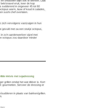
en ontdooien blijkt ook te werken. Laat
de bek/snavel eruit, keer de kop
es sudderend in ongeveer 45 tot 60
 octopus warm, lauw of koud in salades,
en sushi chef overlaten.
e zich vervolgens vastzuigen in hun
tje gevuld met oa een stukje octopus,
in zo’n aardenwerken vijzel met
g. De octopus zou daardoor minder
ger grillen omdat het wat dikker is. Kort
dt: gourmetten. Serveer de dressing er
/sudderen in plaats van bakken/grillen.
n.
ties