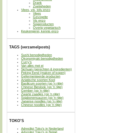
Drank
Zoetigheden
Vlees, vis, tofu enzo
Vlees
Gevogelte
Vis enzo
Sojaproducten
Overig vegetarisch
Keukengerei, kennis enzo
TAGS (verzamelposts)
Sushi benodigdheden
Okonomiyaki benodigdheden
Curry’s
Van alles met ei
Sichuan (gerechten & ingredienten)
Peking Eend (maken of kopen)
Gefermenteerde producten
Aziatische soorten Kool
Basilicum soorten (op ’n rijtje)
Chinese Bieslook (op ’n rijtje)
Gember (op ’n rijtje)
Zwarte zaadjes (op ’n rijtje)
Sojabonensauzen (op ’n rijtje)
Japanse noodles (op ’n rijtje)
Chinese noodles (op ’n rijtje)
TOKO’S
Adreslijst Toko’s in Nederland
Adreslijst Toko’s in België