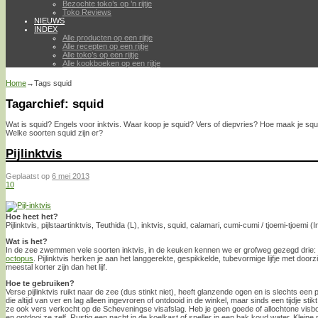
Bezochte toko’s op ’n rijtje
Toko Reviews
NIEUWS
INDEX
Alle producten op een rijtje
Alle recepten op een rijtje
Alle toko’s op een rijtje
Alle kookboeken op een rijtje
Home
→Tags
squid
Tagarchief:
squid
Wat is squid? Engels voor inktvis. Waar koop je squid? Vers of diepvries? Hoe maak je sq
Welke soorten squid zijn er?
Pijlinktvis
Geplaatst op
6 mei 2013
10
Hoe heet het?
Pijlinktvis, pijlstaartinktvis, Teuthida (L), inktvis, squid, calamari, cumi-cumi / tjoemi-tjoemi (
Wat is het?
In de zee zwemmen vele soorten inktvis, in de keuken kennen we er grofweg gezegd drie: pi
octopus
. Pijlinktvis herken je aan het langgerekte, gespikkelde, tubevormige lijfje met doorzi
meestal korter zijn dan het lijf.
Hoe te gebruiken?
Verse pijlinktvis ruikt naar de zee (dus stinkt niet), heeft glanzende ogen en is slechts 
die altijd van ver en lag alleen ingevroren of ontdooid in de winkel, maar sinds een tijdje st
ze ook vers verkocht op de Scheveningse visafslag. Heb je geen goede of allochtone visbo
en ontdooi ze zelf. Rustig een nacht in de koelkast of sneller in een bak koud water. Kleine p