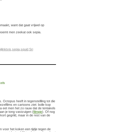
maakt, want dat gaat vrijwel op
t noemt men zeekat ook sepia.
ijlinktvis
,
sepia
,
squid
,
Sri
 Octopus heeft in tegenstellling tot die
iezelfilms en cartoons ziet: bolle kop
ea eet men het zo rauw dat de tentakels
aan je tong vastzuigen (
filmpje
). Of nog
ort gegrild, maar in de rest van de
en voor het koken een tijdje tegen de