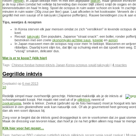
rotsen (
filmpje
), in Japan beklopt men ‘m met een afgeplatte
diakon
, maar gewoon invriezen 
je de kop zitten (omdat het velletje bij bereiding dan mooier blijft zitten) snijd de oogjes en 
binnenstebuiten en haal ‘m leeg. Spoel de octopus in ruim water schoon en kook ‘m zachtj
minuten in ruim water (30g zout per liter) gaar. Laat afkoelen in het kookwater. Verwerk de
gegrilld met een sausje of in takoyaki (Japanse poffertjes). Rauwe bereidingen zou ik aan e
Tips, weetjes & recepten
In Korea sterven elk jaar mensen omdat ze zich “verslikken” in levende octopus di
keel.
Recept:
takoyaki
. Een populaire, Japanse “straat snack”: een boller, ronder poffer
bestreken met een zoete
okonomiyaki-achtige saus
,
kewpie
en
aonori
.
In Japan masseert men de octopus nog voor men ‘m beklopt. Masseren en wrijven 
ribbeltjes. Daarbij komt slijm los, dat lijkt op schuimig eiwit en dat spoelt men we
“vissig” smaken, delicater dus.
Wat is er te koop? (klik hier)
Tags:
Chinese fondue
,
hotpot
,
inktvis
,
Japan
,
Korea
,
octopus
,
squid
,
takoyaki
|
4
reacties
Gegrillde inktvis
Geplaatst op
6 mei 2013
10
Redelijk simpel maar overheerlijk gerechtje. Helemaal makkelijk als je de inktvis al
schoongemaakt koopt. Het maakt niet veel uit of je
pijlinktvis
neemt of
zeekat/sepia
, beide is lekker. Zeekat (gebruikt op de foto hiernaast) moet je hooguit iets lan
wokken in een gloeiendhete wok kan natuurlijk ook. Of als je gourmetstel heet genoeg wor
dan als een soort dipsaus bij.
Zorg voor je begint dat de inktvis goed drooggedept is om te voorkomen dat ze gaat stomen
Maak de dressing van tevoren klaar, dan hoef je ze na het grillen alleen nog maar te menge
Klik hier voor het recept…
Tags:
barbecue
,
BBQ
,
calamar
,
cuttlefish
,
inktvis
,
pijlinktvis
,
recept
,
sepia
,
squid
,
zeekat
|
10
reac