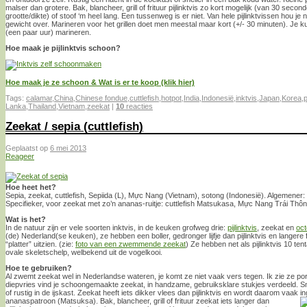
malser dan grotere. Bak, blancheer, grill of frituur pijlinktvis zo kort mogelijk (van 30 secon
grootte/dikte) of stoof ‘m heel lang. Een tussenweg is er niet. Van hele pijlinktvissen hou 
gewicht over. Marineren voor het grillen doet men meestal maar kort (+/- 30 minuten). Je 
(een paar uur) marineren.
Hoe maak je pijlinktvis schoon?
Hoe maak je ze schoon & Wat is er te koop (klik hier)
Tags:
calamar
,
China
,
Chinese fondue
,
cuttlefish
,
hotpot
,
India
,
Indonesië
,
inktvis
,
Japan
,
Korea
,
p
Lanka
,
Thailand
,
Vietnam
,
zeekat
|
10
reacties
Zeekat / sepia (cuttlefish)
Geplaatst op
6 mei 2013
Reageer
Hoe heet het?
Sepia, zeekat, cuttlefish, Sepiida (L), Mực Nang (Vietnam), sotong (Indonesië). Algemener: i
Specifieker, voor zeekat met zo’n ananas-ruitje: cuttlefish Matsukasa, Mực Nang Trái Thôn
Wat is het?
In de natuur zijn er vele soorten inktvis, in de keuken grofweg drie:
pijlinktvis
, zeekat en
oc
(de) Nederland(se keuken), ze hebben een boller, gedronger lijfje dan pijlinktvis en langer
“platter” uitzien. (zie:
foto van een zwemmende zeekat
) Ze hebben net als pijlinktvis 10 te
ovale skeletschelp, welbekend uit de vogelkooi.
Hoe te gebruiken?
Al zwemt zeekat wel in Nederlandse wateren, je komt ze niet vaak vers tegen. Ik zie ze pora
diepvries vind je schoongemaakte zeekat, in handzame, gebruiksklare stukjes verdeeld. Sn
of rustig in de ijskast. Zeekat heeft iets dikker vlees dan pijlinktvis en wordt daarom vaa
ananaspatroon (Matsuksa).
Bak, blancheer, grill of frituur zeekat iets langer dan