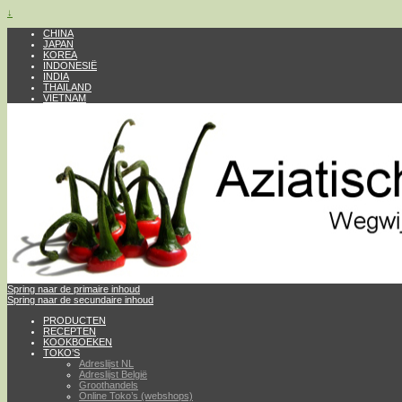
↓
CHINA
JAPAN
KOREA
INDONESIË
INDIA
THAILAND
VIETNAM
Spring naar de primaire inhoud
Spring naar de secundaire inhoud
PRODUCTEN
RECEPTEN
KOOKBOEKEN
TOKO’S
Adreslijst NL
Adreslijst België
Groothandels
Online Toko’s (webshops)