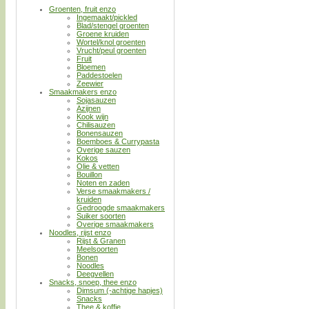
Groenten, fruit enzo
Ingemaakt/pickled
Blad/stengel groenten
Groene kruiden
Wortel/knol groenten
Vrucht/peul groenten
Fruit
Bloemen
Paddestoelen
Zeewier
Smaakmakers enzo
Sojasauzen
Azijnen
Kook wijn
Chilisauzen
Bonensauzen
Boemboes & Currypasta
Overige sauzen
Kokos
Olie & vetten
Bouillon
Noten en zaden
Verse smaakmakers /
kruiden
Gedroogde smaakmakers
Suiker soorten
Overige smaakmakers
Noodles, rijst enzo
Rijst & Granen
Meelsoorten
Bonen
Noodles
Deegvellen
Snacks, snoep, thee enzo
Dimsum (-achtige hapjes)
Snacks
Thee & koffie