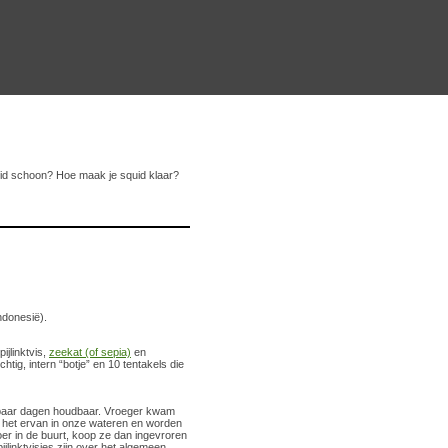
uid schoon? Hoe maak je squid klaar?
Indonesië).
jlinktvis,
zeekat (of sepia)
en
chtig, intern “botje” en 10 tentakels die
een paar dagen houdbaar. Vroeger kwam
ikt het ervan in onze wateren en worden
er in de buurt, koop ze dan ingevroren
ijlinktvisjes zijn over het algemeen