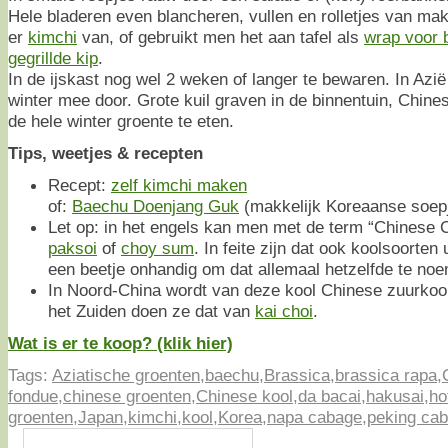
Hele bladeren even blancheren, vullen en rolletjes van m
er
kimchi
van, of gebruikt men het aan tafel als
wrap voor b
gegrillde kip
.
In de ijskast nog wel 2 weken of langer te bewaren. In A
winter mee door. Grote kuil graven in de binnentuin, Chine
de hele winter groente te eten.
Tips, weetjes & recepten
Recept:
zelf kimchi maken
of:
Baechu Doenjang Guk
(makkelijk Koreaanse soepj
Let op: in het engels kan men met de term “Chinese
paksoi
of
choy sum
. In feite zijn dat ook koolsoorten 
een beetje onhandig om dat allemaal hetzelfde te no
In Noord-China wordt van deze kool Chinese zuurkool
het Zuiden doen ze dat van
kai choi
.
Wat is er te koop? (klik hier)
Tags:
Aziatische groenten
,
baechu
,
Brassica
,
brassica rapa
,
fondue
,
chinese groenten
,
Chinese kool
,
da bacai
,
hakusai
,
ho
groenten
,
Japan
,
kimchi
,
kool
,
Korea
,
napa cabage
,
peking ca