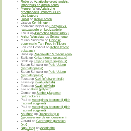
Robin
op
Aziatische groothandels,
importeurs en distributeurs
Meneer W
op
Aziatische
groothandels, importeurs en
distributeurs
Robin
op
Kemiri noten
Lisa
op
Kemiri noten
anonieme helper
op
Caiziyou vs.
raapzaadolie en koolzaadolie
Truus
op
Asafoetida (duivelsdrek)
Arthur Wetselaar
op
Sojascheuten
Yuriani Sudarmo
op
Chinese
supermarkt Tam Food in Tilburg
Jan van Lieshout
op
Ketjap (zoete
sojasaus)
Roos
op
Rozenwater & rozensiroop
Stella
op
Ketjap (zoete sojasaus)
Stella
op
Ketjap (zoete sojasaus)
Stefan Schuwer
op
Petis Udang
(garnalenpasta)
Stefan Schuwer
op
Petis Udang
(garnalenpasta)
Tessa
op
Kaki (of sharon fruit)
Tessa
op
Kwal (jellyfish)
Tessa
op
Kwal (jellyfish)
Tee
op
Kwal (jellyfish)
Osman
op
Senbei (Japanse
rijstcrackers)
Paul
op
Aubergines boerenstijl (fish
fragrant eggplant)
Paul
op
Aubergines boerenstijl (fish
fragrant eggplant)
Ah Munn
op
Duizendjarig ei
(geconserveerde eendeneieren)
Gerard
op
Gedroogde garnalen
(ebi)
Nga Dang
op
Aziatische