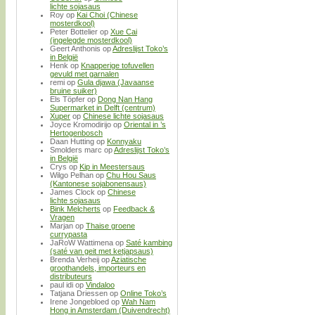
lichte sojasaus
Roy
op
Kai Choi (Chinese
mosterdkool)
Peter Bottelier
op
Xue Cai
(ingelegde mosterdkool)
Geert Anthonis
op
Adreslijst Toko’s
in België
Henk
op
Knapperige tofuvellen
gevuld met garnalen
remi
op
Gula djawa (Javaanse
bruine suiker)
Els Töpfer
op
Dong Nan Hang
Supermarket in Delft (centrum)
Xuper
op
Chinese lichte sojasaus
Joyce Kromodirijo
op
Oriental in ’s
Hertogenbosch
Daan Hutting
op
Konnyaku
Smolders marc
op
Adreslijst Toko’s
in België
Crys
op
Kip in Meestersaus
Wilgo Pelhan
op
Chu Hou Saus
(Kantonese sojabonensaus)
James Clock
op
Chinese
lichte sojasaus
Bink Melcherts
op
Feedback &
Vragen
Marjan
op
Thaise groene
currypasta
JaRoW Wattimena
op
Saté kambing
(saté van geit met ketjapsaus)
Brenda Verheij
op
Aziatische
groothandels, importeurs en
distributeurs
paul idi
op
Vindaloo
Tatjana Driessen
op
Online Toko’s
Irene Jongebloed
op
Wah Nam
Hong in Amsterdam (Duivendrecht)