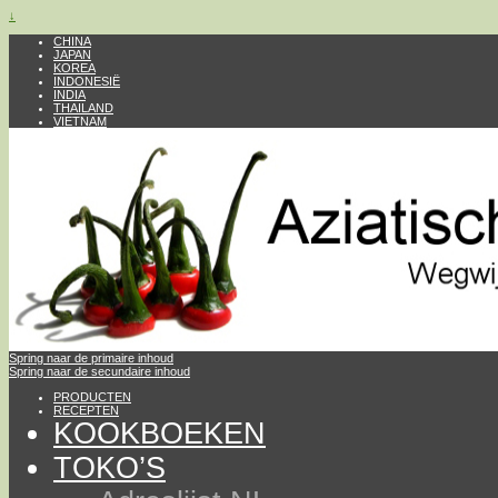
↓
CHINA
JAPAN
KOREA
INDONESIË
INDIA
THAILAND
VIETNAM
Spring naar de primaire inhoud
Spring naar de secundaire inhoud
PRODUCTEN
RECEPTEN
KOOKBOEKEN
TOKO’S