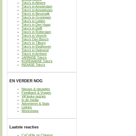
Toko’s in Almere
Toko’s in Amsterdam
Toko’s in Amstelveen
Toko’s in Beverwijk
Toko’s in Groningen
Toko’s in Leiden
Toko’s in Den Haag
Toko’s in Delft
Toko’s in Rotterdam
Toko’s in Utrecht
Toko’s Den Bosch
Toko’s in Tilburg
Toko’s in Eindhoven
Toko’s in Helmond
Toko’s in Arnhem
JAPANSE Toko’s
KOREAANSE Toko’s
INDIASE Toko’s
EN VERDER NOG
Nieuws & nieuwtjes
Feedback & Vragen
Vijf leuke quizjes
In de media
Adverteren & Stats
Linkjes
Workshops
Laatste reacties
CoCoFlix
op
Chinese