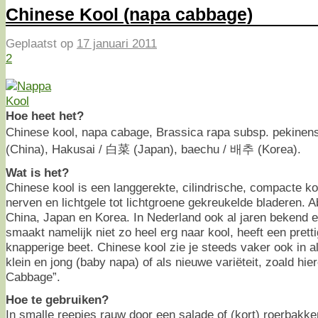
Chinese Kool (napa cabbage)
Geplaatst op
17 januari 2011
2
Hoe heet het?
Chinese kool, napa cabage, Brassica rapa subsp. pekinen
(China), Hakusai / 白菜 (Japan), baechu / 배추 (Korea).
Wat is het?
Chinese kool is een langgerekte, cilindrische, compacte ko
nerven en lichtgele tot lichtgroene gekreukelde bladeren. 
China, Japan en Korea. In Nederland ook al jaren bekend e
smaakt namelijk niet zo heel erg naar kool, heeft een pret
knapperige beet. Chinese kool zie je steeds vaker ook in al
klein en jong (baby napa) of als nieuwe variëteit, zoald hi
Cabbage”.
Hoe te gebruiken?
In smalle reepjes rauw door een salade of (kort) roerbakke