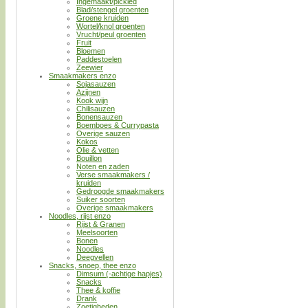
Ingemaakt/pickled
Blad/stengel groenten
Groene kruiden
Wortel/knol groenten
Vrucht/peul groenten
Fruit
Bloemen
Paddestoelen
Zeewier
Smaakmakers enzo
Sojasauzen
Azijnen
Kook wijn
Chilisauzen
Bonensauzen
Boemboes & Currypasta
Overige sauzen
Kokos
Olie & vetten
Bouillon
Noten en zaden
Verse smaakmakers /
kruiden
Gedroogde smaakmakers
Suiker soorten
Overige smaakmakers
Noodles, rijst enzo
Rijst & Granen
Meelsoorten
Bonen
Noodles
Deegvellen
Snacks, snoep, thee enzo
Dimsum (-achtige hapjes)
Snacks
Thee & koffie
Drank
Zoetigheden