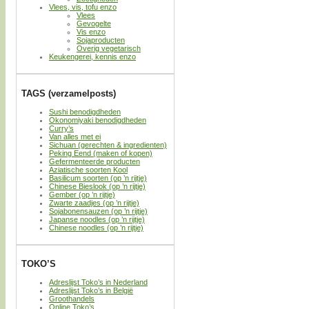
Vlees, vis, tofu enzo
Vlees
Gevogelte
Vis enzo
Sojaproducten
Overig vegetarisch
Keukengerei, kennis enzo
TAGS (verzamelposts)
Sushi benodigdheden
Okonomiyaki benodigdheden
Curry’s
Van alles met ei
Sichuan (gerechten & ingredienten)
Peking Eend (maken of kopen)
Gefermenteerde producten
Aziatische soorten Kool
Basilicum soorten (op ’n rijtje)
Chinese Bieslook (op ’n rijtje)
Gember (op ’n rijtje)
Zwarte zaadjes (op ’n rijtje)
Sojabonensauzen (op ’n rijtje)
Japanse noodles (op ’n rijtje)
Chinese noodles (op ’n rijtje)
TOKO’S
Adreslijst Toko’s in Nederland
Adreslijst Toko’s in België
Groothandels
Online Toko’s