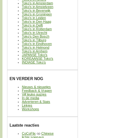
Toko’s in Amsterdam
Toko’s in Amstelveen
Toko’s in Beverwijk
Toko’s in Groningen
Toko’s in Leiden
Toko’s in Den Haag
Toko’s in Delft
Toko’s in Rotterdam
Toko’s in Utrecht
Toko’s Den Bosch
Toko’s in Tilburg
Toko’s in Eindhoven
Toko’s in Helmond
Toko’s in Arnhem
JAPANSE Toko’s
KOREAANSE Toko’s
INDIASE Toko’s
EN VERDER NOG
Nieuws & nieuwtjes
Feedback & Vragen
Vijf leuke quizjes
In de media
Adverteren & Stats
Linkjes
Workshops
Laatste reacties
CoCoFlix
op
Chinese
lichte sojasaus