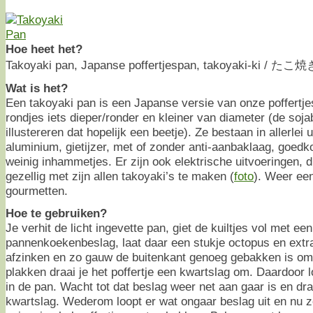
Hoe heet het?
Takoyaki pan, Japanse poffertjespan, takoyaki-ki / たこ
Wat is het?
Een takoyaki pan is een Japanse versie van onze poffertjes
rondjes iets dieper/ronder en kleiner van diameter (de soja
illustereren dat hopelijk een beetje). Ze bestaan in allerlei 
aluminium, gietijzer, met of zonder anti-aanbaklaag, goedk
weinig inhammetjes. Er zijn ook elektrische uitvoeringen, di
gezellig met zijn allen takoyaki’s te maken (
foto
). Weer ee
gourmetten.
Hoe te gebruiken?
Je verhit de licht ingevette pan, giet de kuiltjes vol met een
pannenkoekenbeslag, laat daar een stukje octopus en ext
afzinken en zo gauw de buitenkant genoeg gebakken is om
plakken draai je het poffertje een kwartslag om. Daardoor 
in de pan. Wacht tot dat beslag weer net aan gaar is en dr
kwartslag. Wederom loopt er wat ongaar beslag uit en nu z