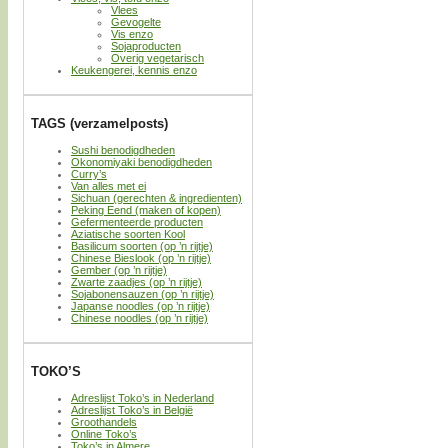
Vlees
Gevogelte
Vis enzo
Sojaproducten
Overig vegetarisch
Keukengerei, kennis enzo
TAGS (verzamelposts)
Sushi benodigdheden
Okonomiyaki benodigdheden
Curry’s
Van alles met ei
Sichuan (gerechten & ingredienten)
Peking Eend (maken of kopen)
Gefermenteerde producten
Aziatische soorten Kool
Basilicum soorten (op ’n rijtje)
Chinese Bieslook (op ’n rijtje)
Gember (op ’n rijtje)
Zwarte zaadjes (op ’n rijtje)
Sojabonensauzen (op ’n rijtje)
Japanse noodles (op ’n rijtje)
Chinese noodles (op ’n rijtje)
TOKO’S
Adreslijst Toko’s in Nederland
Adreslijst Toko’s in België
Groothandels
Online Toko’s
Toko’s in Almere