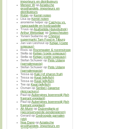
importeurs en distributeurs
Meneer W
op
Aziatische
groothandels, importeurs en
distributeurs
Robin
op
Kemiri noten
Lisa
op
Kemiri noten
anonieme helper
op
Caiziyou vs.
raapzaadolie en koolzaadolie
Truus
op
Asafoetida (duivelsdrek)
Arthur Wetselaar
op
Sojascheuten
Yuriani Sudarmo
op
Chinese
supermarkt Tam Food in Tilburg
Jan van Lieshout
op
Ketjap (zoete
sojasaus)
Roos
op
Rozenwater & rozensiroop
Stella
op
Ketjap (zoete sojasaus)
Stella
op
Ketjap (zoete sojasaus)
Stefan Schuwer
op
Petis Udang
(garnalenpasta)
Stefan Schuwer
op
Petis Udang
(garnalenpasta)
Tessa
op
Kaki (of sharon fruit)
Tessa
op
Kwal (jellyfish)
Tessa
op
Kwal (jellyfish)
Tee
op
Kwal (jellyfish)
Osman
op
Senbei (Japanse
rijstcrackers)
Paul
op
Aubergines boerenstijl (fish
fragrant eggplant)
Paul
op
Aubergines boerenstijl (fish
fragrant eggplant)
Ah Munn
op
Duizendjarig ei
(geconserveerde eendeneieren)
Gerard
op
Gedroogde garnalen
(ebi)
Nga Dang
op
Aziatische
groothandels, importeurs en