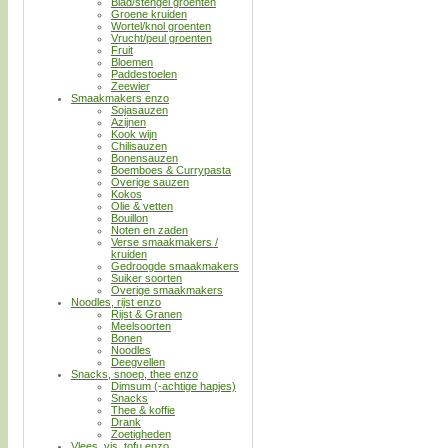
Blad/stengel groenten
Groene kruiden
Wortel/knol groenten
Vrucht/peul groenten
Fruit
Bloemen
Paddestoelen
Zeewier
Smaakmakers enzo
Sojasauzen
Azijnen
Kook wijn
Chilisauzen
Bonensauzen
Boemboes & Currypasta
Overige sauzen
Kokos
Olie & vetten
Bouillon
Noten en zaden
Verse smaakmakers /
kruiden
Gedroogde smaakmakers
Suiker soorten
Overige smaakmakers
Noodles, rijst enzo
Rijst & Granen
Meelsoorten
Bonen
Noodles
Deegvellen
Snacks, snoep, thee enzo
Dimsum (-achtige hapjes)
Snacks
Thee & koffie
Drank
Zoetigheden
Vlees, vis, tofu enzo