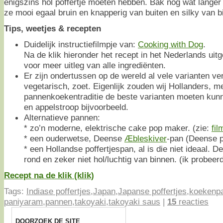
enigszins hol poffertje moeten hebben. Bak nog wat langer 
ze mooi egaal bruin en knapperig van buiten en silky van bi
Tips, weetjes & recepten
Duidelijk instructiefilmpje van:
Cooking with Dog
.
Na de klik hieronder het recept in het Nederlands uit
voor meer uitleg van alle ingrediënten.
Er zijn ondertussen op de wereld al vele varianten ve
vegetarisch, zoet. Eigenlijk zouden wij Hollanders, m
pannenkoekentraditie de beste varianten moeten kun
en appelstroop bijvoorbeeld.
Alternatieve pannen:
* zo’n moderne, elektrische cake pop maker. (zie:
fil
* een ouderwetse, Deense
Æbleskiver
-pan (Deense p
* een Hollandse poffertjespan, al is die niet ideaal. D
rond en zeker niet hol/luchtig van binnen. (ik probeerd
Recept na de klik (klik)
Tags:
Indiase poffertjes
,
Japan
,
Japanse poffertjes
,
koekenp
paniyaram
,
pannen
,
takoyaki
,
takoyaki saus
|
15
reacties
DOORZOEK DE SITE