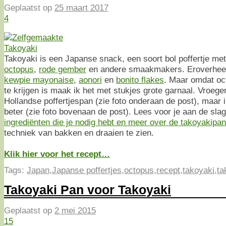
Geplaatst op
25 maart 2017
4
Takoyaki is een Japanse snack, een soort bol poffertje met
octopus
,
rode gember
en andere smaakmakers. Eroverhee
kewpie mayonaise
,
aonori
en
bonito flakes
. Maar omdat oct
te krijgen is maak ik het met stukjes grote garnaal. Vroege
Hollandse poffertjespan (zie foto onderaan de post), maar 
beter (zie foto bovenaan de post). Lees voor je aan de sla
ingrediënten die je nodig hebt en meer over de takoyakipan
techniek van bakken en draaien te zien.
Klik hier voor het recept…
Tags:
Japan
,
Japanse poffertjes
,
octopus
,
recept
,
takoyaki
,
ta
Takoyaki Pan voor Takoyaki
Geplaatst op
2 mei 2015
15