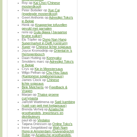
Roy
op
Kai Choi (Chinese
mosterdkool)
Peter Bottelier
op
Xue Cai
(ingelegde mosterdkool)
Geert Anthonis
op
Adreslijst Toko’s
in België
Henk
op
Knapperige tofuvellen
gevuld met garnalen
remi
op
Gula djawa (Javaanse
bruine suiker)
Els Töpfer
op
Dong Nan Hang
Supermarket in Delft (centrum)
Xuper
op
Chinese lichte sojasaus
Joyce Kromodirijo
op
Oriental in ’s
Hertogenbosch
Daan Hutting
op
Konnyaku
Smolders marc
op
Adreslijst Toko’s
in België
Crys
op
Kip in Meestersaus
Wilgo Pelhan
op
Chu Hou Saus
(Kantonese sojabonensaus)
James Clock
op
Chinese
lichte sojasaus
Bink Melcherts
op
Feedback &
Vragen
Marjan
op
Thaise groene
currypasta
JaRoW Wattimena
op
Saté kambing
(saté van geit met ketjapsaus)
Brenda Verheij
op
Aziatische
groothandels, importeurs en
distributeurs
paul idi
op
Vindaloo
Tatjana Driessen
op
Online Toko’s
Irene Jongebloed
op
Wah Nam
Hong in Amsterdam (Duivendrecht)
Robin
op
Aziatische groothandels,