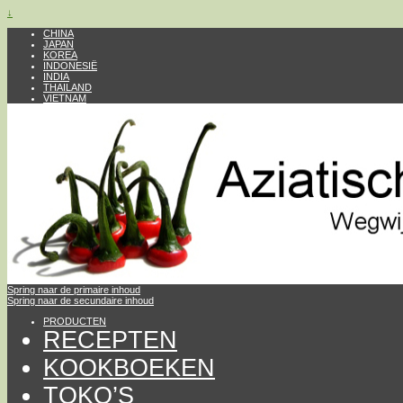
↓
CHINA
JAPAN
KOREA
INDONESIË
INDIA
THAILAND
VIETNAM
Spring naar de primaire inhoud
Spring naar de secundaire inhoud
PRODUCTEN
RECEPTEN
KOOKBOEKEN
TOKO’S