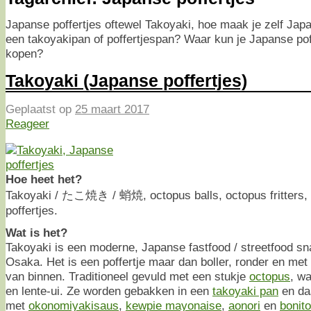
Japanse poffertjes oftewel Takoyaki, hoe maak je zelf Japa
een takoyakipan of poffertjespan? Waar kun je Japanse pof
kopen?
Takoyaki (Japanse poffertjes)
Geplaatst op
25 maart 2017
Reageer
Hoe heet het?
Takoyaki / たこ焼き / 蛸焼, octopus balls, octopus fritters, i
poffertjes.
Wat is het?
Takoyaki is een moderne, Japanse fastfood / streetfood sna
Osaka. Het is een poffertje maar dan boller, ronder en met
van binnen. Traditioneel gevuld met een stukje
octopus
, w
en lente-ui. Ze worden gebakken in een
takoyaki pan
en da
met
okonomiyakisaus
,
kewpie mayonaise
,
aonori
en
bonito