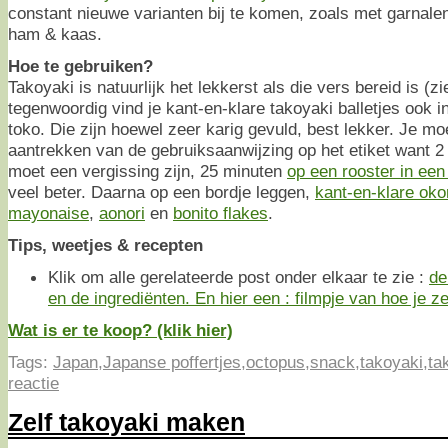
constant nieuwe varianten bij te komen, zoals met garnalen
ham & kaas.
Hoe te gebruiken?
Takoyaki is natuurlijk het lekkerst als die vers bereid is (z
tegenwoordig vind je kant-en-klare takoyaki balletjes ook i
toko. Die zijn hoewel zeer karig gevuld, best lekker. Je moe
aantrekken van de gebruiksaanwijzing op het etiket want 2
moet een vergissing zijn, 25 minuten
op een rooster in een
veel beter. Daarna op een bordje leggen,
kant-en-klare ok
mayonaise
,
aonori
en
bonito flakes
.
Tips, weetjes & recepten
Klik om alle gerelateerde post onder elkaar te zie :
de
en de ingrediënten. En hier een :
filmpje van hoe je z
Wat is er te koop? (klik hier)
Tags:
Japan
,
Japanse poffertjes
,
octopus
,
snack
,
takoyaki
,
ta
reactie
Zelf takoyaki maken