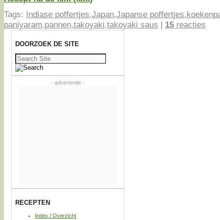
Tags:
Indiase poffertjes
,
Japan
,
Japanse poffertjes
,
koekenp
paniyaram
,
pannen
,
takoyaki
,
takoyaki saus
|
15
reacties
DOORZOEK DE SITE
Zoeken
naar:
- advertentie -
RECEPTEN
Index / Overzicht