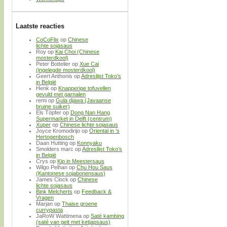
Laatste reacties
CoCoFlix
op
Chinese
lichte sojasaus
Roy
op
Kai Choi (Chinese
mosterdkool)
Peter Bottelier
op
Xue Cai
(ingelegde mosterdkool)
Geert Anthonis
op
Adreslijst Toko’s
in België
Henk
op
Knapperige tofuvellen
gevuld met garnalen
remi
op
Gula djawa (Javaanse
bruine suiker)
Els Töpfer
op
Dong Nan Hang
Supermarket in Delft (centrum)
Xuper
op
Chinese lichte sojasaus
Joyce Kromodirijo
op
Oriental in ’s
Hertogenbosch
Daan Hutting
op
Konnyaku
Smolders marc
op
Adreslijst Toko’s
in België
Crys
op
Kip in Meestersaus
Wilgo Pelhan
op
Chu Hou Saus
(Kantonese sojabonensaus)
James Clock
op
Chinese
lichte sojasaus
Bink Melcherts
op
Feedback &
Vragen
Marjan
op
Thaise groene
currypasta
JaRoW Wattimena
op
Saté kambing
(saté van geit met ketjapsaus)