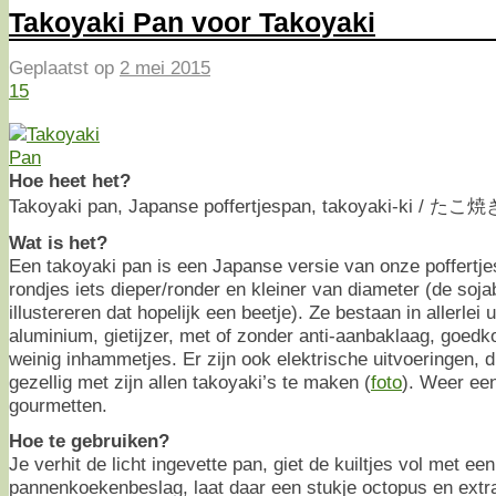
Takoyaki Pan voor Takoyaki
Geplaatst op
2 mei 2015
15
Hoe heet het?
Takoyaki pan, Japanse poffertjespan, takoyaki-ki / たこ
Wat is het?
Een takoyaki pan is een Japanse versie van onze poffertjes
rondjes iets dieper/ronder en kleiner van diameter (de soja
illustereren dat hopelijk een beetje). Ze bestaan in allerlei 
aluminium, gietijzer, met of zonder anti-aanbaklaag, goedk
weinig inhammetjes. Er zijn ook elektrische uitvoeringen, di
gezellig met zijn allen takoyaki’s te maken (
foto
). Weer ee
gourmetten.
Hoe te gebruiken?
Je verhit de licht ingevette pan, giet de kuiltjes vol met een
pannenkoekenbeslag, laat daar een stukje octopus en ext