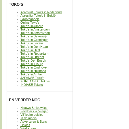
TOKO’S
Adreslijst Toko’s in Nederland
Adreslijst Toko’s in België
Groothandels
Online Toko’s
Toko’s in Almere
Toko’s in Amsterdam
Toko’s in Amstelveen
Toko’s in Beverwijk
Toko’s in Groningen
Toko’s in Leiden
Toko’s in Den Haag
Toko’s in Delft
Toko’s in Rotterdam
Toko’s in Utrecht
Toko’s Den Bosch
Toko’s in Tilburg
Toko’s in Eindhoven
Toko’s in Helmond
Toko’s in Arnhem
JAPANSE Toko’s
KOREAANSE Toko’s
INDIASE Toko’s
EN VERDER NOG
Nieuws & nieuwtjes
Feedback & Vragen
Vijf leuke quizjes
In de media
Adverteren & Stats
Linkjes
Workshops