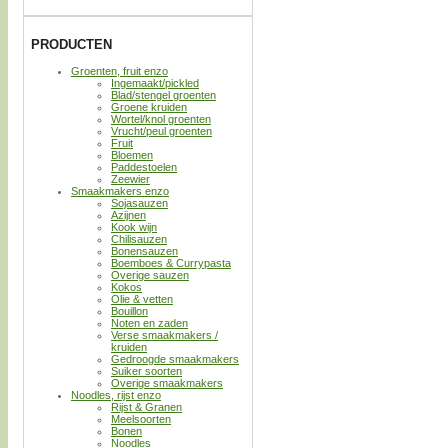
PRODUCTEN
Groenten, fruit enzo
Ingemaakt/pickled
Blad/stengel groenten
Groene kruiden
Wortel/knol groenten
Vrucht/peul groenten
Fruit
Bloemen
Paddestoelen
Zeewier
Smaakmakers enzo
Sojasauzen
Azijnen
Kook wijn
Chilisauzen
Bonensauzen
Boemboes & Currypasta
Overige sauzen
Kokos
Olie & vetten
Bouillon
Noten en zaden
Verse smaakmakers /
kruiden
Gedroogde smaakmakers
Suiker soorten
Overige smaakmakers
Noodles, rijst enzo
Rijst & Granen
Meelsoorten
Bonen
Noodles