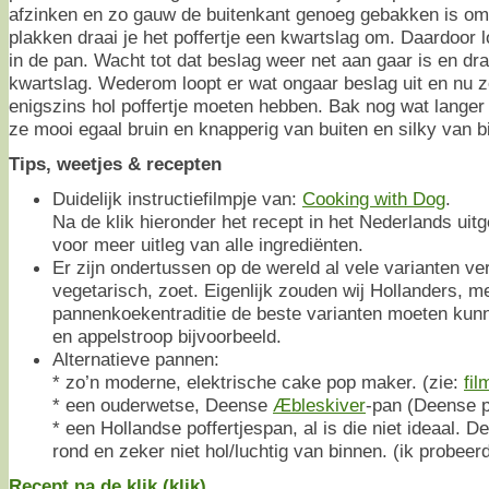
afzinken en zo gauw de buitenkant genoeg gebakken is om
plakken draai je het poffertje een kwartslag om. Daardoor 
in de pan. Wacht tot dat beslag weer net aan gaar is en dr
kwartslag. Wederom loopt er wat ongaar beslag uit en nu z
enigszins hol poffertje moeten hebben. Bak nog wat langer 
ze mooi egaal bruin en knapperig van buiten en silky van bi
Tips, weetjes & recepten
Duidelijk instructiefilmpje van:
Cooking with Dog
.
Na de klik hieronder het recept in het Nederlands uit
voor meer uitleg van alle ingrediënten.
Er zijn ondertussen op de wereld al vele varianten ve
vegetarisch, zoet. Eigenlijk zouden wij Hollanders, m
pannenkoekentraditie de beste varianten moeten kun
en appelstroop bijvoorbeeld.
Alternatieve pannen:
* zo’n moderne, elektrische cake pop maker. (zie:
fil
* een ouderwetse, Deense
Æbleskiver
-pan (Deense p
* een Hollandse poffertjespan, al is die niet ideaal. D
rond en zeker niet hol/luchtig van binnen. (ik probeerd
Recept na de klik (klik)