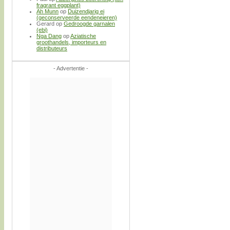
fragrant eggplant)
Ah Munn
op
Duizendjarig ei
(geconserveerde eendeneieren)
Gerard
op
Gedroogde garnalen
(ebi)
Nga Dang
op
Aziatische
groothandels, importeurs en
distributeurs
- Advertentie -