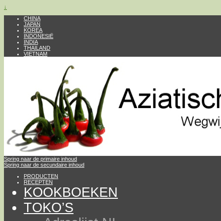
↓
CHINA
JAPAN
KOREA
INDONESIË
INDIA
THAILAND
VIETNAM
Spring naar de primaire inhoud
Spring naar de secundaire inhoud
PRODUCTEN
RECEPTEN
KOOKBOEKEN
TOKO’S