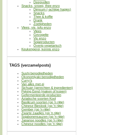
Deegvellen
Snacks, snoep, thee enzo
Dimsum (-achtige hapjes)
Snacks
Thee & koffie
Drank
Zoetigheden
Vlees, vis, tofu enzo
Vlees
Gevogelte
Vis enzo
Sojaproducten
Overig vegetarisch
Keukengerei, kennis enzo
TAGS (verzamelposts)
Sushi benodigdheden
Okonomiyaki benodigdheden
Curry’s
Van alles met ei
Sichuan (gerechten & ingredienten)
Peking Eend (maken of kopen)
Gefermenteerde producten
Aziatische soorten Kool
Basilicum soorten (op ’n rijtje)
Chinese Bieslook (op ’n rijtje)
Gember (op ’n rijtje)
Zwarte zaadjes (op ’n rijtje)
Sojabonensauzen (op ’n rijtje)
Japanse noodles (op ’n rijtje)
Chinese noodles (op ’n rijtje)