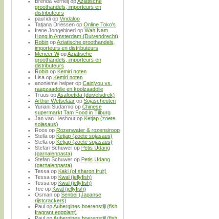
Brenda Verheij
op
Aziatische
groothandels, importeurs en
distributeurs
paul idi
op
Vindaloo
Tatjana Driessen
op
Online Toko’s
Irene Jongebloed
op
Wah Nam
Hong in Amsterdam (Duivendrecht)
Robin
op
Aziatische groothandels,
importeurs en distributeurs
Meneer W
op
Aziatische
groothandels, importeurs en
distributeurs
Robin
op
Kemiri noten
Lisa
op
Kemiri noten
anonieme helper
op
Caiziyou vs.
raapzaadolie en koolzaadolie
Truus
op
Asafoetida (duivelsdrek)
Arthur Wetselaar
op
Sojascheuten
Yuriani Sudarmo
op
Chinese
supermarkt Tam Food in Tilburg
Jan van Lieshout
op
Ketjap (zoete
sojasaus)
Roos
op
Rozenwater & rozensiroop
Stella
op
Ketjap (zoete sojasaus)
Stella
op
Ketjap (zoete sojasaus)
Stefan Schuwer
op
Petis Udang
(garnalenpasta)
Stefan Schuwer
op
Petis Udang
(garnalenpasta)
Tessa
op
Kaki (of sharon fruit)
Tessa
op
Kwal (jellyfish)
Tessa
op
Kwal (jellyfish)
Tee
op
Kwal (jellyfish)
Osman
op
Senbei (Japanse
rijstcrackers)
Paul
op
Aubergines boerenstijl (fish
fragrant eggplant)
Paul
op
Aubergines boerenstijl (fish