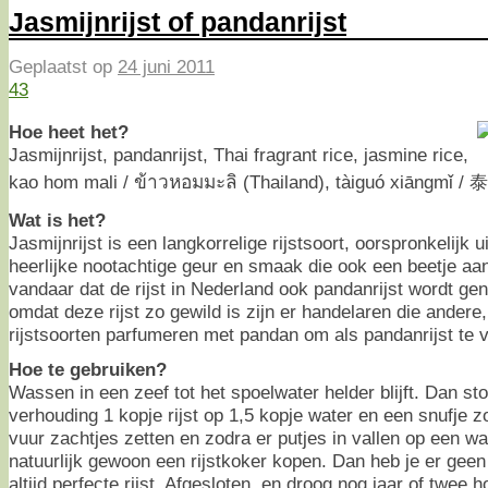
Jasmijnrijst of pandanrijst
Geplaatst op
24 juni 2011
43
Hoe heet het?
Jasmijnrijst, pandanrijst, Thai fragrant rice, jasmine rice,
kao hom mali / ข้าวหอมมะลิ (Thailand), tàiguó xiāngmǐ 
Wat is het?
Jasmijnrijst is een langkorrelige rijstsoort, oorspronkelijk u
heerlijke nootachtige geur en smaak die ook een beetje a
vandaar dat de rijst in Nederland ook pandanrijst wordt ge
omdat deze rijst zo gewild is zijn er handelaren die andere
rijstsoorten parfumeren met pandan om als pandanrijst te 
Hoe te gebruiken?
Wassen in een zeef tot het spoelwater helder blijft. Dan s
verhouding 1 kopje rijst op 1,5 kopje water en een snufje z
vuur zachtjes zetten en zodra er putjes in vallen op een w
natuurlijk gewoon een rijstkoker kopen. Dan heb je er gee
altijd perfecte rijst. Afgesloten, en droog nog jaar of twee 