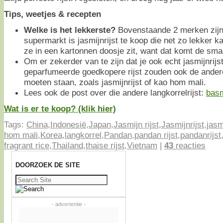
Tips, weetjes & recepten
Welke is het lekkerste?
Bovenstaande 2 merken zijn 
supermarkt is jasmijnrijst te koop die net zo lekker ka
ze in een kartonnen doosje zit, want dat komt de sma
Om er zekerder van te zijn dat je ook echt jasmijnrijs
geparfumeerde goedkopere rijst zouden ook de ander
moeten staan, zoals jasmijnrijst of kao hom mali.
Lees ook de post over die andere langkorrelrijst:
basm
Wat is er te koop? (klik hier)
Tags:
China
,
Indonesië
,
Japan
,
Jasmijn rijst
,
Jasmijnrijst
,
jasm
hom mali
,
Korea
,
langkorrel
,
Pandan
,
pandan rijst
,
pandanrijst
fragrant rice
,
Thailand
,
thaise rijst
,
Vietnam
|
43
reacties
DOORZOEK DE SITE
Zoeken
naar:
- advertentie -