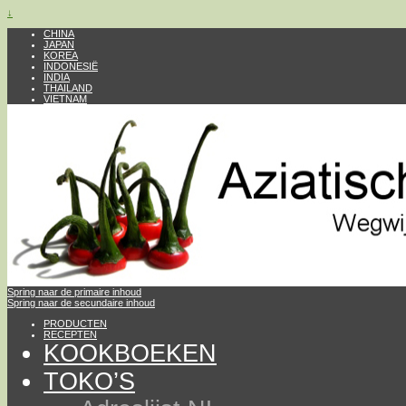
↓
CHINA
JAPAN
KOREA
INDONESIË
INDIA
THAILAND
VIETNAM
Spring naar de primaire inhoud
Spring naar de secundaire inhoud
PRODUCTEN
RECEPTEN
KOOKBOEKEN
TOKO’S