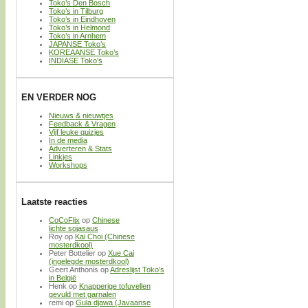
Toko’s Den Bosch
Toko’s in Tilburg
Toko’s in Eindhoven
Toko’s in Helmond
Toko’s in Arnhem
JAPANSE Toko’s
KOREAANSE Toko’s
INDIASE Toko’s
EN VERDER NOG
Nieuws & nieuwtjes
Feedback & Vragen
Vijf leuke quizjes
In de media
Adverteren & Stats
Linkjes
Workshops
Laatste reacties
CoCoFlix
op
Chinese
lichte sojasaus
Roy
op
Kai Choi (Chinese
mosterdkool)
Peter Bottelier
op
Xue Cai
(ingelegde mosterdkool)
Geert Anthonis
op
Adreslijst Toko’s
in België
Henk
op
Knapperige tofuvellen
gevuld met garnalen
remi
op
Gula djawa (Javaanse