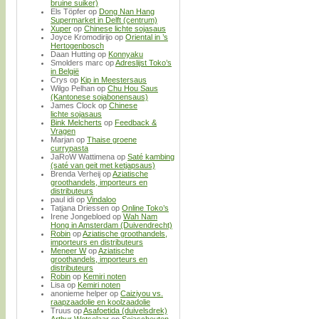
bruine suiker)
Els Töpfer
op
Dong Nan Hang
Supermarket in Delft (centrum)
Xuper
op
Chinese lichte sojasaus
Joyce Kromodirijo
op
Oriental in ’s
Hertogenbosch
Daan Hutting
op
Konnyaku
Smolders marc
op
Adreslijst Toko’s
in België
Crys
op
Kip in Meestersaus
Wilgo Pelhan
op
Chu Hou Saus
(Kantonese sojabonensaus)
James Clock
op
Chinese
lichte sojasaus
Bink Melcherts
op
Feedback &
Vragen
Marjan
op
Thaise groene
currypasta
JaRoW Wattimena
op
Saté kambing
(saté van geit met ketjapsaus)
Brenda Verheij
op
Aziatische
groothandels, importeurs en
distributeurs
paul idi
op
Vindaloo
Tatjana Driessen
op
Online Toko’s
Irene Jongebloed
op
Wah Nam
Hong in Amsterdam (Duivendrecht)
Robin
op
Aziatische groothandels,
importeurs en distributeurs
Meneer W
op
Aziatische
groothandels, importeurs en
distributeurs
Robin
op
Kemiri noten
Lisa
op
Kemiri noten
anonieme helper
op
Caiziyou vs.
raapzaadolie en koolzaadolie
Truus
op
Asafoetida (duivelsdrek)
Arthur Wetselaar
op
Sojascheuten