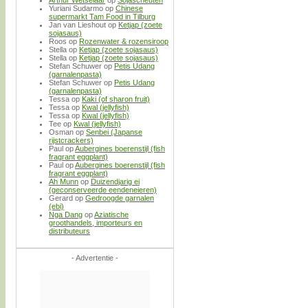
Yuriani Sudarmo
op
Chinese
supermarkt Tam Food in Tilburg
Jan van Lieshout
op
Ketjap (zoete
sojasaus)
Roos
op
Rozenwater & rozensiroop
Stella
op
Ketjap (zoete sojasaus)
Stella
op
Ketjap (zoete sojasaus)
Stefan Schuwer
op
Petis Udang
(garnalenpasta)
Stefan Schuwer
op
Petis Udang
(garnalenpasta)
Tessa
op
Kaki (of sharon fruit)
Tessa
op
Kwal (jellyfish)
Tessa
op
Kwal (jellyfish)
Tee
op
Kwal (jellyfish)
Osman
op
Senbei (Japanse
rijstcrackers)
Paul
op
Aubergines boerenstijl (fish
fragrant eggplant)
Paul
op
Aubergines boerenstijl (fish
fragrant eggplant)
Ah Munn
op
Duizendjarig ei
(geconserveerde eendeneieren)
Gerard
op
Gedroogde garnalen
(ebi)
Nga Dang
op
Aziatische
groothandels, importeurs en
distributeurs
- Advertentie -