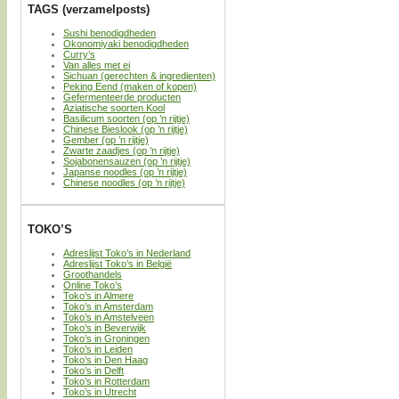
TAGS (verzamelposts)
Sushi benodigdheden
Okonomiyaki benodigdheden
Curry’s
Van alles met ei
Sichuan (gerechten & ingredienten)
Peking Eend (maken of kopen)
Gefermenteerde producten
Aziatische soorten Kool
Basilicum soorten (op ’n rijtje)
Chinese Bieslook (op ’n rijtje)
Gember (op ’n rijtje)
Zwarte zaadjes (op ’n rijtje)
Sojabonensauzen (op ’n rijtje)
Japanse noodles (op ’n rijtje)
Chinese noodles (op ’n rijtje)
TOKO’S
Adreslijst Toko’s in Nederland
Adreslijst Toko’s in België
Groothandels
Online Toko’s
Toko’s in Almere
Toko’s in Amsterdam
Toko’s in Amstelveen
Toko’s in Beverwijk
Toko’s in Groningen
Toko’s in Leiden
Toko’s in Den Haag
Toko’s in Delft
Toko’s in Rotterdam
Toko’s in Utrecht