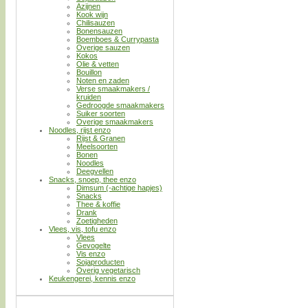
Azijnen
Kook wijn
Chilisauzen
Bonensauzen
Boemboes & Currypasta
Overige sauzen
Kokos
Olie & vetten
Bouillon
Noten en zaden
Verse smaakmakers /
kruiden
Gedroogde smaakmakers
Suiker soorten
Overige smaakmakers
Noodles, rijst enzo
Rijst & Granen
Meelsoorten
Bonen
Noodles
Deegvellen
Snacks, snoep, thee enzo
Dimsum (-achtige hapjes)
Snacks
Thee & koffie
Drank
Zoetigheden
Vlees, vis, tofu enzo
Vlees
Gevogelte
Vis enzo
Sojaproducten
Overig vegetarisch
Keukengerei, kennis enzo