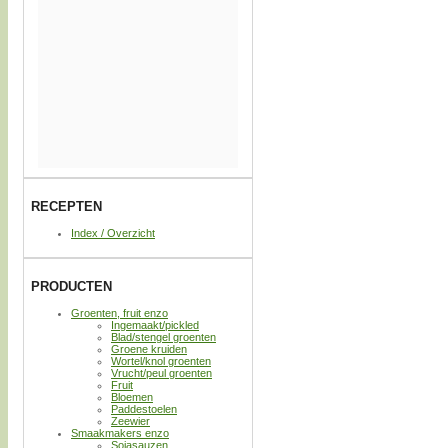
RECEPTEN
Index / Overzicht
PRODUCTEN
Groenten, fruit enzo
Ingemaakt/pickled
Blad/stengel groenten
Groene kruiden
Wortel/knol groenten
Vrucht/peul groenten
Fruit
Bloemen
Paddestoelen
Zeewier
Smaakmakers enzo
Sojasauzen