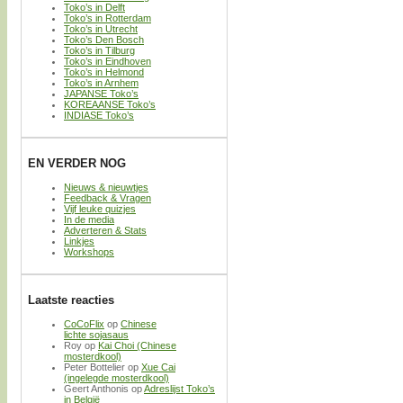
Toko’s in Delft
Toko’s in Rotterdam
Toko’s in Utrecht
Toko’s Den Bosch
Toko’s in Tilburg
Toko’s in Eindhoven
Toko’s in Helmond
Toko’s in Arnhem
JAPANSE Toko’s
KOREAANSE Toko’s
INDIASE Toko’s
EN VERDER NOG
Nieuws & nieuwtjes
Feedback & Vragen
Vijf leuke quizjes
In de media
Adverteren & Stats
Linkjes
Workshops
Laatste reacties
CoCoFlix
op
Chinese
lichte sojasaus
Roy
op
Kai Choi (Chinese
mosterdkool)
Peter Bottelier
op
Xue Cai
(ingelegde mosterdkool)
Geert Anthonis
op
Adreslijst Toko’s
in België