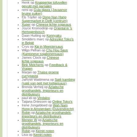
Henk
op
Knapperige tofuvellen
gevuld met garnalen
remi
op
Gula djawa (Javaanse
bruine suiker)
Els Töpfer
op
Dong Nan Hang
Supermarket in Delft (centrum)
Xuper
op
Chinese lichte sojasaus
Joyce Kromodirijo
op
Oriental in ’s
Hertogenbosch
Daan Hutting
op
Konnyaku
Smolders marc
op
Adreslijst Toko’s
in België
Crys
op
Kip in Meestersaus
Wilgo Pelhan
op
Chu Hou Saus
(Kantonese sojabonensaus)
James Clock
op
Chinese
lichte sojasaus
Bink Melcherts
op
Feedback &
Vragen
Marjan
op
Thaise groene
currypasta
JaRoW Wattimena
op
Saté kambing
(saté van geit met ketjapsaus)
Brenda Verheij
op
Aziatische
groothandels, importeurs en
distributeurs
paul idi
op
Vindaloo
Tatjana Driessen
op
Online Toko’s
Irene Jongebloed
op
Wah Nam
Hong in Amsterdam (Duivendrecht)
Robin
op
Aziatische groothandels,
importeurs en distributeurs
Meneer W
op
Aziatische
groothandels, importeurs en
distributeurs
Robin
op
Kemiri noten
Lisa
op
Kemiri noten