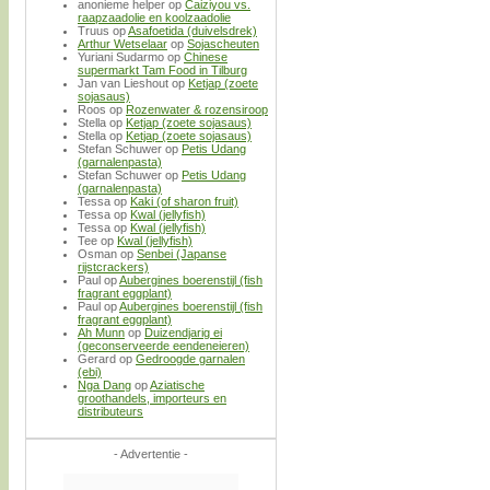
anonieme helper
op
Caiziyou vs.
raapzaadolie en koolzaadolie
Truus
op
Asafoetida (duivelsdrek)
Arthur Wetselaar
op
Sojascheuten
Yuriani Sudarmo
op
Chinese
supermarkt Tam Food in Tilburg
Jan van Lieshout
op
Ketjap (zoete
sojasaus)
Roos
op
Rozenwater & rozensiroop
Stella
op
Ketjap (zoete sojasaus)
Stella
op
Ketjap (zoete sojasaus)
Stefan Schuwer
op
Petis Udang
(garnalenpasta)
Stefan Schuwer
op
Petis Udang
(garnalenpasta)
Tessa
op
Kaki (of sharon fruit)
Tessa
op
Kwal (jellyfish)
Tessa
op
Kwal (jellyfish)
Tee
op
Kwal (jellyfish)
Osman
op
Senbei (Japanse
rijstcrackers)
Paul
op
Aubergines boerenstijl (fish
fragrant eggplant)
Paul
op
Aubergines boerenstijl (fish
fragrant eggplant)
Ah Munn
op
Duizendjarig ei
(geconserveerde eendeneieren)
Gerard
op
Gedroogde garnalen
(ebi)
Nga Dang
op
Aziatische
groothandels, importeurs en
distributeurs
- Advertentie -