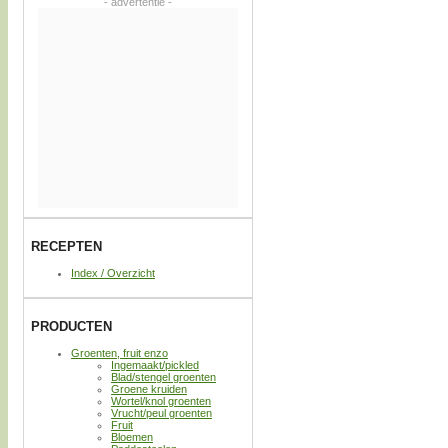
- advertentie -
RECEPTEN
Index / Overzicht
PRODUCTEN
Groenten, fruit enzo
Ingemaakt/pickled
Blad/stengel groenten
Groene kruiden
Wortel/knol groenten
Vrucht/peul groenten
Fruit
Bloemen