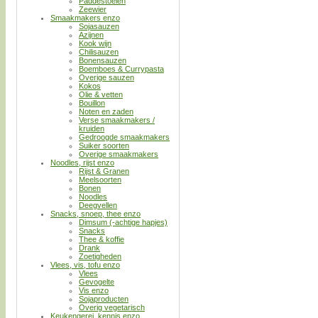
Paddestoelen
Zeewier
Smaakmakers enzo
Sojasauzen
Azijnen
Kook wijn
Chilisauzen
Bonensauzen
Boemboes & Currypasta
Overige sauzen
Kokos
Olie & vetten
Bouillon
Noten en zaden
Verse smaakmakers /
kruiden
Gedroogde smaakmakers
Suiker soorten
Overige smaakmakers
Noodles, rijst enzo
Rijst & Granen
Meelsoorten
Bonen
Noodles
Deegvellen
Snacks, snoep, thee enzo
Dimsum (-achtige hapjes)
Snacks
Thee & koffie
Drank
Zoetigheden
Vlees, vis, tofu enzo
Vlees
Gevogelte
Vis enzo
Sojaproducten
Overig vegetarisch
Keukengerei, kennis enzo