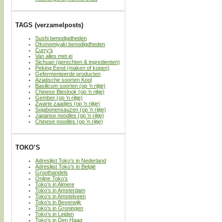
TAGS (verzamelposts)
Sushi benodigdheden
Okonomiyaki benodigdheden
Curry’s
Van alles met ei
Sichuan (gerechten & ingredienten)
Peking Eend (maken of kopen)
Gefermenteerde producten
Aziatische soorten Kool
Basilicum soorten (op ’n rijtje)
Chinese Bieslook (op ’n rijtje)
Gember (op ’n rijtje)
Zwarte zaadjes (op ’n rijtje)
Sojabonensauzen (op ’n rijtje)
Japanse noodles (op ’n rijtje)
Chinese noodles (op ’n rijtje)
TOKO’S
Adreslijst Toko’s in Nederland
Adreslijst Toko’s in België
Groothandels
Online Toko’s
Toko’s in Almere
Toko’s in Amsterdam
Toko’s in Amstelveen
Toko’s in Beverwijk
Toko’s in Groningen
Toko’s in Leiden
Toko’s in Den Haag