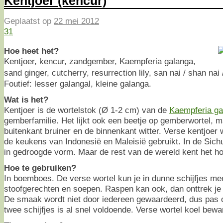
Kentjoer (kencur)
Geplaatst op
22 mei 2012
31
Hoe heet het?
Kentjoer, kencur, zandgember, Kaempferia galanga,
sand ginger, cutcherry, resurrection lily, san nai / shan n
Foutief: lesser galangal, kleine galanga.
Wat is het?
Kentjoer is de wortelstok (Ø 1-2 cm) van de
Kaempferia ga
gemberfamilie. Het lijkt ook een beetje op gemberwortel, ma
buitenkant bruiner en de binnenkant witter. Verse kentjoer w
de keukens van Indonesië en Maleisië gebruikt. In de Sic
in gedroogde vorm. Maar de rest van de wereld kent het hoo
Hoe te gebruiken?
In boemboes. De verse wortel kun je in dunne schijfjes me
stoofgerechten en soepen. Raspen kan ook, dan onttrek j
De smaak wordt niet door iedereen gewaardeerd, dus pas 
twee schijfjes is al snel voldoende. Verse wortel koel bewa