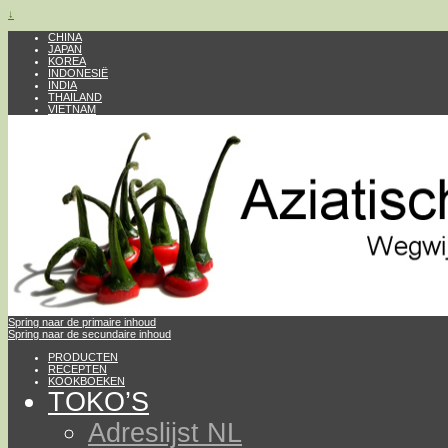
↓
CHINA
JAPAN
KOREA
INDONESIË
INDIA
THAILAND
VIETNAM
Spring naar de primaire inhoud
Spring naar de secundaire inhoud
PRODUCTEN
RECEPTEN
KOOKBOEKEN
TOKO’S
Adreslijst NL