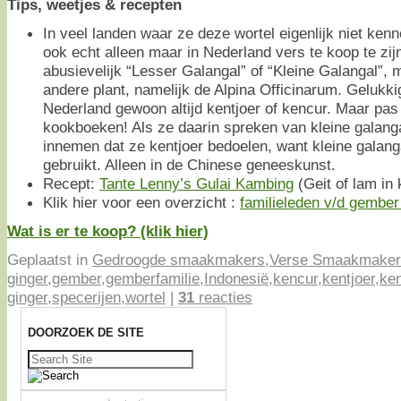
Tips, weetjes & recepten
In veel landen waar ze deze wortel eigenlijk niet kenne
ook echt alleen maar in Nederland vers te koop te zi
abusievelijk “Lesser Galangal” of “Kleine Galangal”, 
andere plant, namelijk de Alpina Officinarum. Gelukk
Nederland gewoon altijd kentjoer of kencur. Maar pas 
kookboeken! Als ze daarin spreken van kleine galangal
innemen dat ze kentjoer bedoelen, want kleine galang
gebruikt. Alleen in de Chinese geneeskunst.
Recept:
Tante Lenny’s Gulai Kambing
(Geit of lam in 
Klik hier voor een overzicht :
familieleden v/d gember 
Wat is er te koop? (klik hier)
Geplaatst in
Gedroogde smaakmakers
,
Verse Smaakmaker
ginger
,
gember
,
gemberfamilie
,
Indonesië
,
kencur
,
kentjoer
,
ken
ginger
,
specerijen
,
wortel
|
31
reacties
DOORZOEK DE SITE
Zoeken
naar: