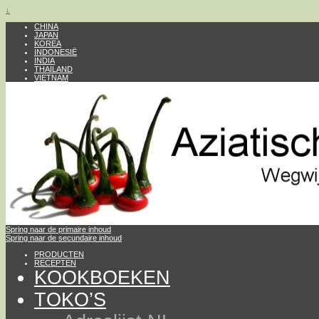
↓
CHINA
JAPAN
KOREA
INDONESIË
INDIA
THAILAND
VIETNAM
Spring naar de primaire inhoud
Spring naar de secundaire inhoud
PRODUCTEN
RECEPTEN
KOOKBOEKEN
TOKO’S