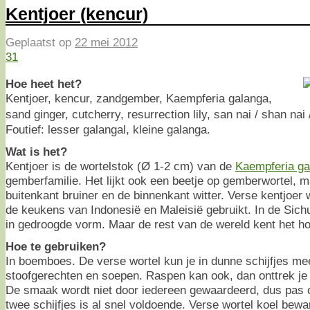
Kentjoer (kencur)
Geplaatst op
22 mei 2012
31
Hoe heet het?
Kentjoer, kencur, zandgember, Kaempferia galanga,
sand ginger, cutcherry, resurrection lily, san nai / shan n
Foutief: lesser galangal, kleine galanga.
Wat is het?
Kentjoer is de wortelstok (Ø 1-2 cm) van de
Kaempferia ga
gemberfamilie. Het lijkt ook een beetje op gemberwortel, ma
buitenkant bruiner en de binnenkant witter. Verse kentjoer w
de keukens van Indonesië en Maleisië gebruikt. In de Sic
in gedroogde vorm. Maar de rest van de wereld kent het hoo
Hoe te gebruiken?
In boemboes. De verse wortel kun je in dunne schijfjes me
stoofgerechten en soepen. Raspen kan ook, dan onttrek j
De smaak wordt niet door iedereen gewaardeerd, dus pas 
twee schijfjes is al snel voldoende. Verse wortel koel bewa