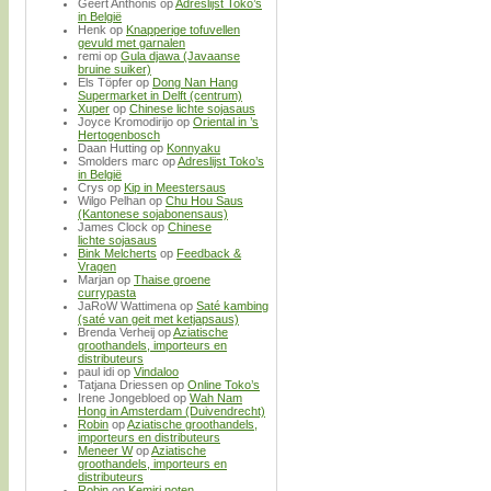
Geert Anthonis
op
Adreslijst Toko’s
in België
Henk
op
Knapperige tofuvellen
gevuld met garnalen
remi
op
Gula djawa (Javaanse
bruine suiker)
Els Töpfer
op
Dong Nan Hang
Supermarket in Delft (centrum)
Xuper
op
Chinese lichte sojasaus
Joyce Kromodirijo
op
Oriental in ’s
Hertogenbosch
Daan Hutting
op
Konnyaku
Smolders marc
op
Adreslijst Toko’s
in België
Crys
op
Kip in Meestersaus
Wilgo Pelhan
op
Chu Hou Saus
(Kantonese sojabonensaus)
James Clock
op
Chinese
lichte sojasaus
Bink Melcherts
op
Feedback &
Vragen
Marjan
op
Thaise groene
currypasta
JaRoW Wattimena
op
Saté kambing
(saté van geit met ketjapsaus)
Brenda Verheij
op
Aziatische
groothandels, importeurs en
distributeurs
paul idi
op
Vindaloo
Tatjana Driessen
op
Online Toko’s
Irene Jongebloed
op
Wah Nam
Hong in Amsterdam (Duivendrecht)
Robin
op
Aziatische groothandels,
importeurs en distributeurs
Meneer W
op
Aziatische
groothandels, importeurs en
distributeurs
Robin
op
Kemiri noten