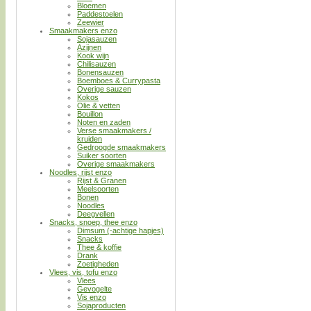
Bloemen
Paddestoelen
Zeewier
Smaakmakers enzo
Sojasauzen
Azijnen
Kook wijn
Chilisauzen
Bonensauzen
Boemboes & Currypasta
Overige sauzen
Kokos
Olie & vetten
Bouillon
Noten en zaden
Verse smaakmakers /
kruiden
Gedroogde smaakmakers
Suiker soorten
Overige smaakmakers
Noodles, rijst enzo
Rijst & Granen
Meelsoorten
Bonen
Noodles
Deegvellen
Snacks, snoep, thee enzo
Dimsum (-achtige hapjes)
Snacks
Thee & koffie
Drank
Zoetigheden
Vlees, vis, tofu enzo
Vlees
Gevogelte
Vis enzo
Sojaproducten