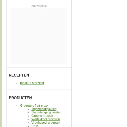
- advertentie -
RECEPTEN
Index / Overzicht
PRODUCTEN
Groenten, fruit enzo
Ingemaakt/pickled
Blad/stengel groenten
Groene kruiden
Wortel/knol groenten
Vrucht/peul groenten
Fruit