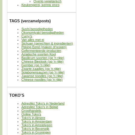
Overig vegetarisch
Keukengerei, kennis enzo
TAGS (verzamelposts)
Sushi benodigdheden
Okonomiyaki benodigdheden
Curry’s
Van alles met ei
Sichuan (gerechten & ingredienten)
Peking Eend (maken of kopen)
Gefermenteerde producten
Aziatische soorten Kool
Basilicum soorten (op ’n rijtje)
Chinese Bieslook (op ’n rijtje)
Gember (op ’n rijtje)
Zwarte zaadjes (op ’n rijtje)
Sojabonensauzen (op ’n rijtje)
Japanse noodles (op ’n rijtje)
Chinese noodles (op ’n rijtje)
TOKO’S
Adreslijst Toko’s in Nederland
Adreslijst Toko’s in België
Groothandels
Online Toko’s
Toko’s in Almere
Toko’s in Amsterdam
Toko’s in Amstelveen
Toko’s in Beverwijk
Toko’s in Groningen