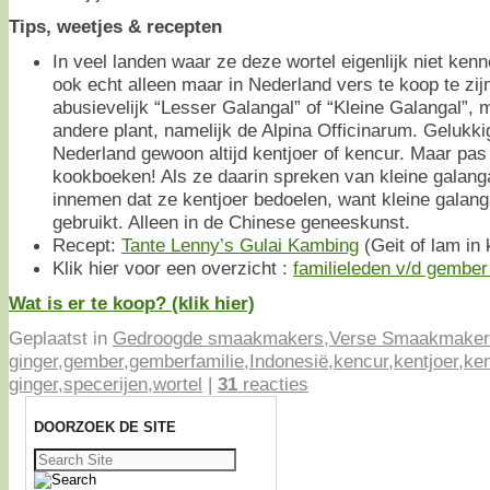
Tips, weetjes & recepten
In veel landen waar ze deze wortel eigenlijk niet kenne
ook echt alleen maar in Nederland vers te koop te zi
abusievelijk “Lesser Galangal” of “Kleine Galangal”, 
andere plant, namelijk de Alpina Officinarum. Gelukk
Nederland gewoon altijd kentjoer of kencur. Maar pas 
kookboeken! Als ze daarin spreken van kleine galangal
innemen dat ze kentjoer bedoelen, want kleine galang
gebruikt. Alleen in de Chinese geneeskunst.
Recept:
Tante Lenny’s Gulai Kambing
(Geit of lam in 
Klik hier voor een overzicht :
familieleden v/d gember 
Wat is er te koop? (klik hier)
Geplaatst in
Gedroogde smaakmakers
,
Verse Smaakmaker
ginger
,
gember
,
gemberfamilie
,
Indonesië
,
kencur
,
kentjoer
,
ken
ginger
,
specerijen
,
wortel
|
31
reacties
DOORZOEK DE SITE
Zoeken
naar: