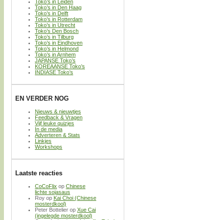
Toko’s in Leiden
Toko’s in Den Haag
Toko’s in Delft
Toko’s in Rotterdam
Toko’s in Utrecht
Toko’s Den Bosch
Toko’s in Tilburg
Toko’s in Eindhoven
Toko’s in Helmond
Toko’s in Arnhem
JAPANSE Toko’s
KOREAANSE Toko’s
INDIASE Toko’s
EN VERDER NOG
Nieuws & nieuwtjes
Feedback & Vragen
Vijf leuke quizjes
In de media
Adverteren & Stats
Linkjes
Workshops
Laatste reacties
CoCoFlix
op
Chinese
lichte sojasaus
Roy
op
Kai Choi (Chinese
mosterdkool)
Peter Bottelier
op
Xue Cai
(ingelegde mosterdkool)