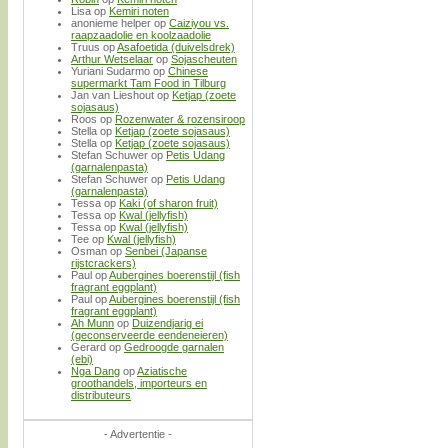
Lisa
op
Kemiri noten
anonieme helper
op
Caiziyou vs.
raapzaadolie en koolzaadolie
Truus
op
Asafoetida (duivelsdrek)
Arthur Wetselaar
op
Sojascheuten
Yuriani Sudarmo
op
Chinese
supermarkt Tam Food in Tilburg
Jan van Lieshout
op
Ketjap (zoete
sojasaus)
Roos
op
Rozenwater & rozensiroop
Stella
op
Ketjap (zoete sojasaus)
Stella
op
Ketjap (zoete sojasaus)
Stefan Schuwer
op
Petis Udang
(garnalenpasta)
Stefan Schuwer
op
Petis Udang
(garnalenpasta)
Tessa
op
Kaki (of sharon fruit)
Tessa
op
Kwal (jellyfish)
Tessa
op
Kwal (jellyfish)
Tee
op
Kwal (jellyfish)
Osman
op
Senbei (Japanse
rijstcrackers)
Paul
op
Aubergines boerenstijl (fish
fragrant eggplant)
Paul
op
Aubergines boerenstijl (fish
fragrant eggplant)
Ah Munn
op
Duizendjarig ei
(geconserveerde eendeneieren)
Gerard
op
Gedroogde garnalen
(ebi)
Nga Dang
op
Aziatische
groothandels, importeurs en
distributeurs
- Advertentie -