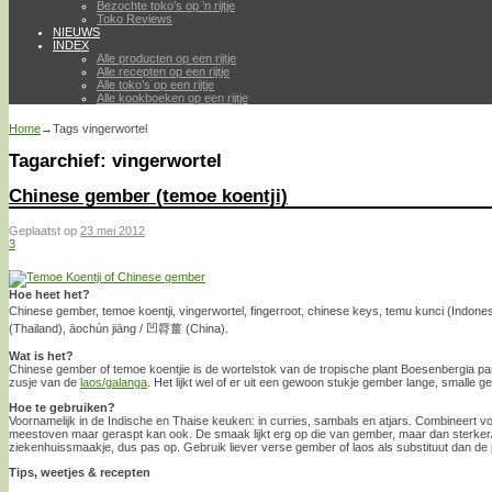
Bezochte toko’s op ’n rijtje
Toko Reviews
NIEUWS
INDEX
Alle producten op een rijtje
Alle recepten op een rijtje
Alle toko’s op een rijtje
Alle kookboeken op een rijtje
Home
→Tags
vingerwortel
Tagarchief:
vingerwortel
Chinese gember (temoe koentji)
Geplaatst op
23 mei 2012
3
Hoe heet het?
Chinese gember, temoe koentji, vingerwortel, fingerroot, chinese keys, temu kunci (Indones
(Thailand), āochún jiāng / 凹脣薑 (China).
Wat is het?
Chinese gember of temoe koentjie is de wortelstok van de tropische plant Boesenbergia pa
zusje van de
laos/galanga
. Het lijkt wel of er uit een gewoon stukje gember lange, smalle
Hoe te gebruiken?
Voornamelijk in de Indische en Thaise keuken: in curries, sambals en atjars. Combineert voo
meestoven maar geraspt kan ook. De smaak lijkt erg op die van gember, maar dan sterker/
ziekenhuissmaakje, dus pas op. Gebruik liever verse gember of laos als substituut dan d
Tips, weetjes & recepten