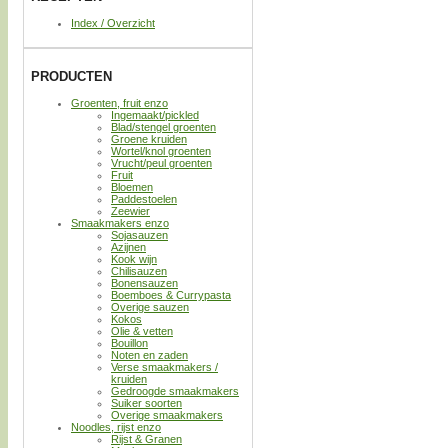
Index / Overzicht
PRODUCTEN
Groenten, fruit enzo
Ingemaakt/pickled
Blad/stengel groenten
Groene kruiden
Wortel/knol groenten
Vrucht/peul groenten
Fruit
Bloemen
Paddestoelen
Zeewier
Smaakmakers enzo
Sojasauzen
Azijnen
Kook wijn
Chilisauzen
Bonensauzen
Boemboes & Currypasta
Overige sauzen
Kokos
Olie & vetten
Bouillon
Noten en zaden
Verse smaakmakers /
kruiden
Gedroogde smaakmakers
Suiker soorten
Overige smaakmakers
Noodles, rijst enzo
Rijst & Granen