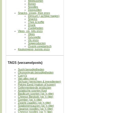
Meelsoorten
Bonen
Noodles
Deegvellen
Snacks, snoep, thee enzo
Dimsum (-achtige hapjes)
Snacks
Thee & koffie
Drank
Zoetigheden
Vlees, vis, tofu enzo
Vlees
Gevogelte
Vis enzo
Sojaproducten
Overig vegetarisch
Keukengerei, kennis enzo
TAGS (verzamelposts)
Sushi benodigdheden
Okonomiyaki benodigdheden
Curry’s
Van alles met ei
Sichuan (gerechten & ingredienten)
Peking Eend (maken of kopen)
Gefermenteerde producten
Aziatische soorten Kool
Basilicum soorten (op ’n rijtje)
Chinese Bieslook (op ’n rijtje)
Gember (op ’n rijtje)
Zwarte zaadjes (op ’n rijtje)
Sojabonensauzen (op ’n rijtje)
Japanse noodles (op ’n rijtje)
Chinese noodles (op ’n rijtje)