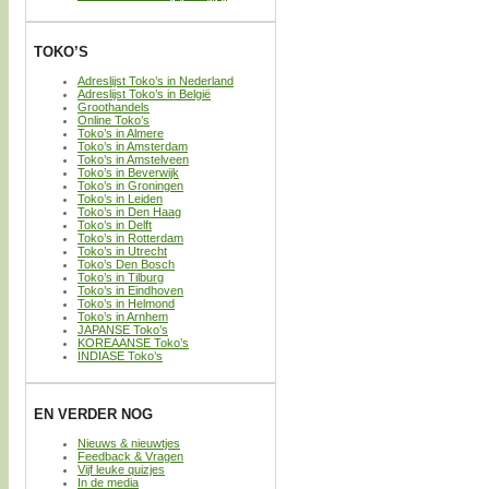
TOKO’S
Adreslijst Toko’s in Nederland
Adreslijst Toko’s in België
Groothandels
Online Toko’s
Toko’s in Almere
Toko’s in Amsterdam
Toko’s in Amstelveen
Toko’s in Beverwijk
Toko’s in Groningen
Toko’s in Leiden
Toko’s in Den Haag
Toko’s in Delft
Toko’s in Rotterdam
Toko’s in Utrecht
Toko’s Den Bosch
Toko’s in Tilburg
Toko’s in Eindhoven
Toko’s in Helmond
Toko’s in Arnhem
JAPANSE Toko’s
KOREAANSE Toko’s
INDIASE Toko’s
EN VERDER NOG
Nieuws & nieuwtjes
Feedback & Vragen
Vijf leuke quizjes
In de media