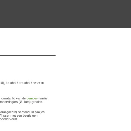
ië), ka chai / kra chai / กระชาย
ndurata, lid van de
gember
-familie,
 gembervingers (Ø 1cm) groeien.
ral goed bij seafood. In plakjes
frisser met een beetje een
e poedervorm.