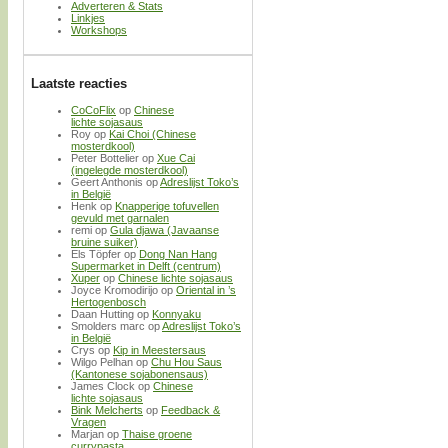
Adverteren & Stats
Linkjes
Workshops
Laatste reacties
CoCoFlix
op
Chinese
lichte sojasaus
Roy
op
Kai Choi (Chinese
mosterdkool)
Peter Bottelier
op
Xue Cai
(ingelegde mosterdkool)
Geert Anthonis
op
Adreslijst Toko’s
in België
Henk
op
Knapperige tofuvellen
gevuld met garnalen
remi
op
Gula djawa (Javaanse
bruine suiker)
Els Töpfer
op
Dong Nan Hang
Supermarket in Delft (centrum)
Xuper
op
Chinese lichte sojasaus
Joyce Kromodirijo
op
Oriental in ’s
Hertogenbosch
Daan Hutting
op
Konnyaku
Smolders marc
op
Adreslijst Toko’s
in België
Crys
op
Kip in Meestersaus
Wilgo Pelhan
op
Chu Hou Saus
(Kantonese sojabonensaus)
James Clock
op
Chinese
lichte sojasaus
Bink Melcherts
op
Feedback &
Vragen
Marjan
op
Thaise groene
currypasta