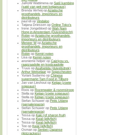
JaRoW Wattimena
op
Saté kambing
(saté van geit met ketjapsaus)
Brenda Verheij
op
Aziatische
groothandels, importeurs en
distributeurs
paul idi
op
Vindaloo
Tatjana Driessen
op
Online Toko’s
Irene Jongebloed
op
Wah Nam
Hong in Amsterdam (Duivendrecht)
Robin
op
Aziatische groothandels,
importeurs en distributeurs
Meneer W
op
Aziatische
groothandels, importeurs en
distributeurs
Robin
op
Kemiri noten
Lisa
op
Kemiri noten
anonieme helper
op
Caiziyou vs.
raapzaadolie en koolzaadolie
Truus
op
Asafoetida (duivelsdrek)
Arthur Wetselaar
op
Sojascheuten
Yuriani Sudarmo
op
Chinese
supermarkt Tam Food in Tilburg
Jan van Lieshout
op
Ketjap (zoete
sojasaus)
Roos
op
Rozenwater & rozensiroop
Stella
op
Ketjap (zoete sojasaus)
Stella
op
Ketjap (zoete sojasaus)
Stefan Schuwer
op
Petis Udang
(garnalenpasta)
Stefan Schuwer
op
Petis Udang
(garnalenpasta)
Tessa
op
Kaki (of sharon fruit)
Tessa
op
Kwal (jellyfish)
Tessa
op
Kwal (jellyfish)
Tee
op
Kwal (jellyfish)
Osman
op
Senbei (Japanse
rijstcrackers)