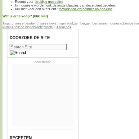
Recept voor:
kruidige mosselen
In Indonesië worden ook de jonge blaadjes van deze plant gegeten.
Klik hier voor een overzicht :
familieleden v/d gember op een rijtje
Wat is er te koop? (klik hier)
Tags:
chinese gember
,
chinese keys
,
finger root
,
gember
,
gemberfamilie
,
Indonesië
,
kemoe koe
kunci
,
Thailand
,
vingerwortel
,
wortel
|
3
reacties
DOORZOEK DE SITE
Zoeken
naar:
- advertentie -
RECEPTEN