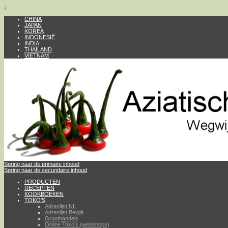
↓
CHINA
JAPAN
KOREA
INDONESIË
INDIA
THAILAND
VIETNAM
Spring naar de primaire inhoud
Spring naar de secundaire inhoud
PRODUCTEN
RECEPTEN
KOOKBOEKEN
TOKO’S
Adreslijst NL
Adreslijst België
Groothandels
Online Toko’s (webshops)