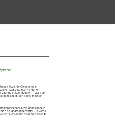
e benen lijken, de Chinese naam
milie maar daarin zit minder of
niet voor de smaak gegeten, maar voor
 echt lekker, een beetje melig en
oof traditioneel in zijn geheel mee in
verse als gedroogde wortel. De verse
icijnen. Gedroogde ginseng is jaren te