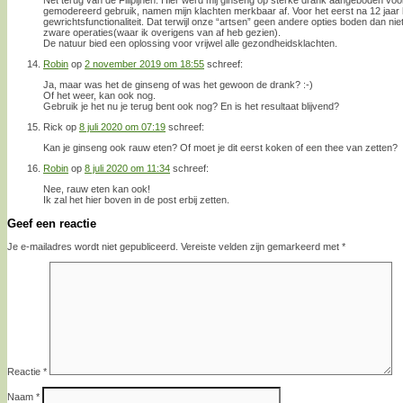
gemodereerd gebruik, namen mijn klachten merkbaar af. Voor het eerst na 12 jaar h
gewrichtsfunctionaliteit. Dat terwijl onze “artsen” geen andere opties boden dan 
zware operaties(waar ik overigens van af heb gezien).
De natuur bied een oplossing voor vrijwel alle gezondheidsklachten.
Robin
op
2 november 2019 om 18:55
schreef:
Ja, maar was het de ginseng of was het gewoon de drank? :-)
Of het weer, kan ook nog.
Gebruik je het nu je terug bent ook nog? En is het resultaat blijvend?
Rick
op
8 juli 2020 om 07:19
schreef:
Kan je ginseng ook rauw eten? Of moet je dit eerst koken of een thee van zetten?
Robin
op
8 juli 2020 om 11:34
schreef:
Nee, rauw eten kan ook!
Ik zal het hier boven in de post erbij zetten.
Geef een reactie
Je e-mailadres wordt niet gepubliceerd.
Vereiste velden zijn gemarkeerd met
*
Reactie
*
Naam
*