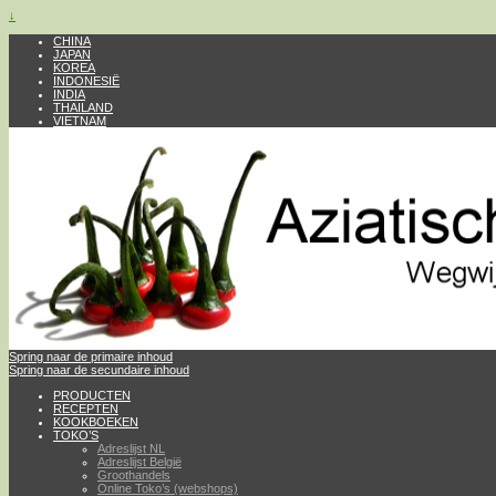
↓
CHINA
JAPAN
KOREA
INDONESIË
INDIA
THAILAND
VIETNAM
Spring naar de primaire inhoud
Spring naar de secundaire inhoud
PRODUCTEN
RECEPTEN
KOOKBOEKEN
TOKO’S
Adreslijst NL
Adreslijst België
Groothandels
Online Toko’s (webshops)