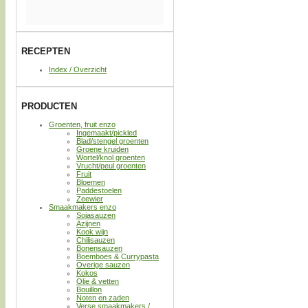
RECEPTEN
Index / Overzicht
PRODUCTEN
Groenten, fruit enzo
Ingemaakt/pickled
Blad/stengel groenten
Groene kruiden
Wortel/knol groenten
Vrucht/peul groenten
Fruit
Bloemen
Paddestoelen
Zeewier
Smaakmakers enzo
Sojasauzen
Azijnen
Kook wijn
Chilisauzen
Bonensauzen
Boemboes & Currypasta
Overige sauzen
Kokos
Olie & vetten
Bouillon
Noten en zaden
Verse smaakmakers /