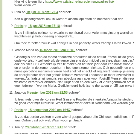
Hier vind je een lijst :
https://www.aziatische-ingredienten.nl/adreslijst/
Waar woon je?
Rina
op
18 juni 2018 om 12:04
schreef:
Kan ik ginseng wortel ook in water of alcohol opzetten.en hoe werkt dat dan.
Robin
op
18 juni 2018 om 17:10
schreef:
Ik zie in filmpjes op internet waarin ze een karaf eerst vullen met ginseng wortel en
wachten en je hebt ginseng energydrink..
Om thee te zetten zou ik wat schijfjes in een pannetje water zachtjes laten koken. M
Yvonne Maria
op
16 maart 2019 om 16:01
schreef:
Ginseng is een van de meest effectieve produkten uit de natuur. En wel uit de gron
oude wortels. Ik zelf gebruik de verse ginseng door middel van thee; daarnaast i
ook als tinctuur! Gemakkelijk zelf te maken en het hele jaar door een boost voor j
en energie. In de zomer beschermt het tegen zomer ziekten. Ook geestelijk en ene
name gevoelige mensen ervaren heel snel het effect.Het reguleert namelijk je ener
de energie beter door het gehele lichaam verspreid zodoende er meer evenwicht en
voelen. Als laatste; ginseng is een absolute aanrader voor Yogi’s!!! Mensen die reg
welkome versterker ervaren! Natuurlijk af en en een week of 2 niet gebruiken om h
voor iedereen. Yvonne Maria. Gediplomeerd holistische therapeut en 25 jaar erva
Jaap
op
6 september 2019 om 22:58
schreef:
Ik lees niets over de Korean Red Ginseng Powder die in enkele Aziatische steden,
zo goed voor mijn circulatie. Weet iemand waar deze in Nederland kan worden ge
Robin
op
15 september 2019 om 16:57
schreef:
Ik zou dat eerder zoeken in zo’n winkel gespecialiseerd in Chinese medicijnen. In 
van. Online vast ook wel. Waar woon je, Jaap?
Ton
op
29 oktober 2019 om 10:17
schreef:
Net terug van de Filipijnen. Hier werd mij ginseng op sterke drank aangeboden vo