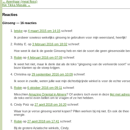
←
Apenhaar (meat floss)
Kip Tikka Masala
→
Reacties
Ginseng
— 16 reacties
Ietske
op
4 maart 2015 om 14:15
schreef:
Ik probeer sowieso wekelijks ginseng te gebruiken voor mijn weerstand, heerlijk!
Robby E.
op
3 februari 2016 om 18:02
schreef:
Hoe weet ik dat ik de goede Ginseng heb en niet de soort die geen ginsenoside be
Robin
op
4 februari 2016 om 07:09
schreef:
Ik weet het niet, maar ik denk dat als de toko “gingseng van de verkeerde soort” v
boze klanten op de stoep krijgen.
Christina
op
29 september 2016 om 10:09
schreef:
Ik woon in zwolle, weten jullie wat mijn dichtstbijzijnde winkel is voor de echte ver
Robin
op
6 oktober 2016 om 09:11
schreef:
Misschien
Amazing Oriental in Almere
? Of anders toch even in deze
lijst met adre
de toko eerst even bellen om te vragen of ze het hebben.
Cindy Potz
op
27 april 2018 om 16:20
schreef:
Waar kun je verse ginseng wortel kopen? Pillen werken bij mij niet. En ook de thee 
energie.
Robin
op
27 april 2018 om 17:41
schreef:
Bij de grotere Aziatische winkels, Cindy.