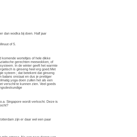
 er dan wodka bij doen. Half jaar
inuut of 5.
d komende worteltjes of hele dikke
n Aziatische gerechten meewokken, of
e systeem. In de winter geeft het warmte
rgetisch is ginseng heel erg goed.Met
gie syteem ; dat betekent dat ginseng
 balans onstaat en dus je prettiger
elmatig yoga doen zullen het als een
et verschil te kunnen zien. Veel goeds
ringsdeskundige
 o.a. Singapore wordt verkocht. Deze is
kocht?
Rotterdam zijn er daar wel een paar
or mijn artrose. Na een paar dagen van