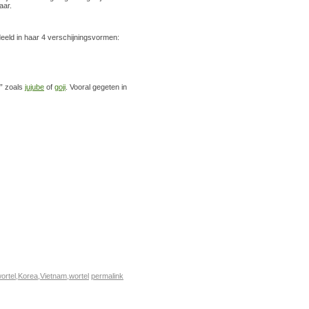
aar.
eeld in haar 4 verschijningsvormen:
s” zoals
jujube
of
goji
. Vooral gegeten in
ortel
,
Korea
,
Vietnam
,
wortel
permalink