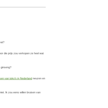
vat?
oor die prijs zou verkopen ze heel wat
se ginseng?
ssen van toko’s in Nederland
neuzen en
niet. Ik zou eens willen bruisen van