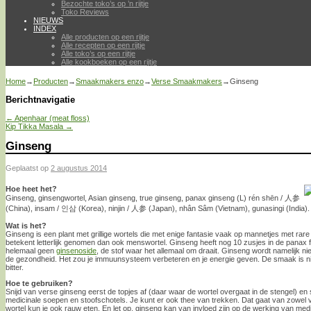
Bezochte toko’s op ’n rijtje
Toko Reviews
NIEUWS
INDEX
Alle producten op een rijtje
Alle recepten op een rijtje
Alle toko’s op een rijtje
Alle kookboeken op een rijtje
Home
→
Producten
→
Smaakmakers enzo
→
Verse Smaakmakers
→
Ginseng
Berichtnavigatie
←
Apenhaar (meat floss)
Kip Tikka Masala
→
Ginseng
Geplaatst op
2 augustus 2014
Hoe heet het?
Ginseng, ginsengwortel, Asian ginseng, true ginseng, panax ginseng (L) rén shēn / 人参
(China), insam / 인삼 (Korea), ninjin / 人参 (Japan), nhân Sâm (Vietnam), gunasingi (India).
Wat is het?
Ginseng is een plant met grillige wortels die met enige fantasie vaak op mannetjes met rar
betekent letterlijk genomen dan ook menswortel. Ginseng heeft nog 10 zusjes in de panax fa
helemaal geen
ginsenoside
, de stof waar het allemaal om draait. Ginseng wordt namelijk 
de gezondheid. Het zou je immuunsysteem verbeteren en je energie geven. De smaak is niet
bitter.
Hoe te gebruiken?
Snijd van verse ginseng eerst de topjes af (daar waar de wortel overgaat in de stengel) en st
medicinale soepen en stoofschotels. Je kunt er ook thee van trekken. Dat gaat van zowel 
wortel kun je ook rauw eten. En let op, ginseng kan van invloed zijn op de werking van med