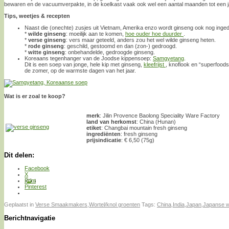
bewaren en de vacuumverpakte, in de koelkast vaak ook wel een aantal maanden tot een j
Tips, weetjes & recepten
Naast die (onechte) zusjes uit Vietnam, Amerika enzo wordt ginseng ook nog inged
*
wilde ginseng
: moeilijk aan te komen,
hoe ouder hoe duurder
.
*
verse ginseng
: vers maar geteeld, anders zou het wel wilde ginseng heten.
*
rode ginseng
: geschild, gestoomd en dan (zon-) gedroogd.
*
witte ginseng
: onbehandelde, gedroogde ginseng.
Koreaans tegenhanger van de Joodse kippensoep:
Samgyetang
.
Dit is een soep van jonge, hele kip met ginseng,
kleefrijst
, knoflook en “superfood
de zomer, op de warmste dagen van het jaar.
Wat is er zoal te koop?
merk
: Jilin Provence Baolong Speciality Ware Factory
land van herkomst
: China (Hunan)
etiket
: Changbai mountain fresh ginseng
ingrediënten
: fresh ginseng
prijsindicatie
: € 6,50 (75g)
Dit delen:
Facebook
X
Print
Pinterest
Geplaatst in
Verse Smaakmakers
,
Wortel/knol groenten
Tags:
China
,
India
,
Japan
,
Japanse w
Berichtnavigatie