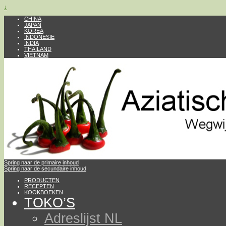
↓
CHINA
JAPAN
KOREA
INDONESIË
INDIA
THAILAND
VIETNAM
Spring naar de primaire inhoud
Spring naar de secundaire inhoud
PRODUCTEN
RECEPTEN
KOOKBOEKEN
TOKO’S
Adreslijst NL