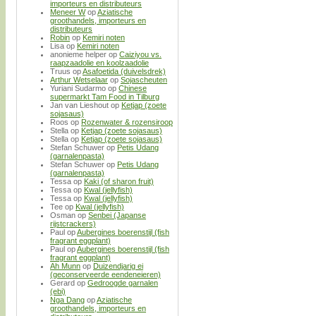
importeurs en distributeurs
Meneer W
op
Aziatische
groothandels, importeurs en
distributeurs
Robin
op
Kemiri noten
Lisa
op
Kemiri noten
anonieme helper
op
Caiziyou vs.
raapzaadolie en koolzaadolie
Truus
op
Asafoetida (duivelsdrek)
Arthur Wetselaar
op
Sojascheuten
Yuriani Sudarmo
op
Chinese
supermarkt Tam Food in Tilburg
Jan van Lieshout
op
Ketjap (zoete
sojasaus)
Roos
op
Rozenwater & rozensiroop
Stella
op
Ketjap (zoete sojasaus)
Stella
op
Ketjap (zoete sojasaus)
Stefan Schuwer
op
Petis Udang
(garnalenpasta)
Stefan Schuwer
op
Petis Udang
(garnalenpasta)
Tessa
op
Kaki (of sharon fruit)
Tessa
op
Kwal (jellyfish)
Tessa
op
Kwal (jellyfish)
Tee
op
Kwal (jellyfish)
Osman
op
Senbei (Japanse
rijstcrackers)
Paul
op
Aubergines boerenstijl (fish
fragrant eggplant)
Paul
op
Aubergines boerenstijl (fish
fragrant eggplant)
Ah Munn
op
Duizendjarig ei
(geconserveerde eendeneieren)
Gerard
op
Gedroogde garnalen
(ebi)
Nga Dang
op
Aziatische
groothandels, importeurs en