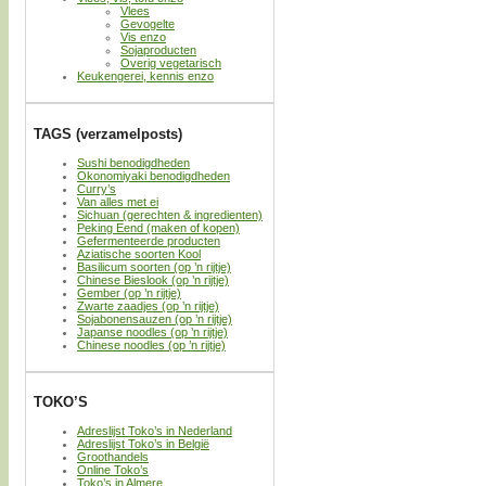
Vlees
Gevogelte
Vis enzo
Sojaproducten
Overig vegetarisch
Keukengerei, kennis enzo
TAGS (verzamelposts)
Sushi benodigdheden
Okonomiyaki benodigdheden
Curry’s
Van alles met ei
Sichuan (gerechten & ingredienten)
Peking Eend (maken of kopen)
Gefermenteerde producten
Aziatische soorten Kool
Basilicum soorten (op ’n rijtje)
Chinese Bieslook (op ’n rijtje)
Gember (op ’n rijtje)
Zwarte zaadjes (op ’n rijtje)
Sojabonensauzen (op ’n rijtje)
Japanse noodles (op ’n rijtje)
Chinese noodles (op ’n rijtje)
TOKO’S
Adreslijst Toko’s in Nederland
Adreslijst Toko’s in België
Groothandels
Online Toko’s
Toko’s in Almere