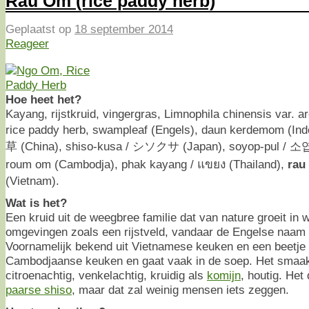
Rau Om (rice paddy herb)
Geplaatst op
18 september 2014
Reageer
Hoe heet het?
Kayang, rijstkruid, vingergras, Limnophila chinensis var. ar
rice paddy herb, swampleaf (Engels), daun kerdemom (Ind
草 (China), shiso-kusa / シソクサ (Japan), soyop-pul / 소
roum om (Cambodja), phak kayang / แขยง (Thailand),
rau
(Vietnam).
Wat is het?
Een kruid uit de weegbree familie dat van nature groeit in
omgevingen zoals een rijstveld, vandaar de Engelse naam 
Voornamelijk bekend uit Vietnamese keuken en een beetje 
Cambodjaanse keuken en gaat vaak in de soep. Het smaak
citroenachtig, venkelachtig, kruidig als
komijn
, houtig. Het
paarse shiso
, maar dat zal weinig mensen iets zeggen.