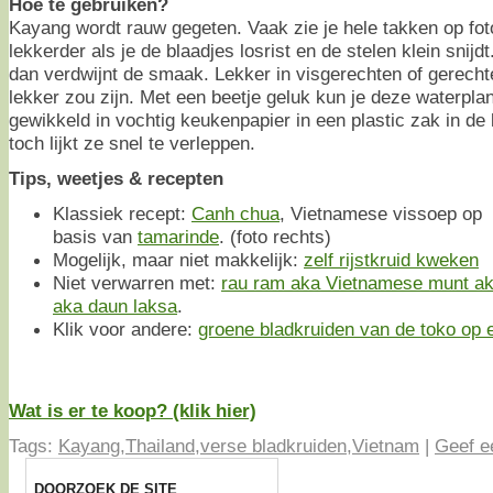
Hoe te gebruiken?
Kayang wordt rauw gegeten. Vaak zie je hele takken op fot
lekkerder als je de blaadjes losrist en de stelen klein snij
dan verdwijnt de smaak. Lekker in visgerechten of gerech
lekker zou zijn. Met een beetje geluk kun je deze waterpla
gewikkeld in vochtig keukenpapier in een plastic zak in d
toch lijkt ze snel te verleppen.
Tips, weetjes & recepten
Klassiek recept:
Canh chua
, Vietnamese vissoep op
basis van
tamarinde
. (foto rechts)
Mogelijk, maar niet makkelijk:
zelf rijstkruid kweken
Niet verwarren met:
rau ram aka Vietnamese munt ak
aka daun laksa
.
Klik voor andere:
groene bladkruiden van de toko op ee
Wat is er te koop? (klik hier)
Tags:
Kayang
,
Thailand
,
verse bladkruiden
,
Vietnam
|
Geef e
DOORZOEK DE SITE