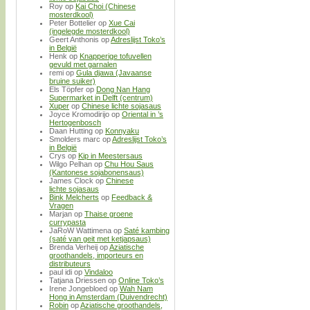
Roy
op
Kai Choi (Chinese
mosterdkool)
Peter Bottelier
op
Xue Cai
(ingelegde mosterdkool)
Geert Anthonis
op
Adreslijst Toko’s
in België
Henk
op
Knapperige tofuvellen
gevuld met garnalen
remi
op
Gula djawa (Javaanse
bruine suiker)
Els Töpfer
op
Dong Nan Hang
Supermarket in Delft (centrum)
Xuper
op
Chinese lichte sojasaus
Joyce Kromodirijo
op
Oriental in ’s
Hertogenbosch
Daan Hutting
op
Konnyaku
Smolders marc
op
Adreslijst Toko’s
in België
Crys
op
Kip in Meestersaus
Wilgo Pelhan
op
Chu Hou Saus
(Kantonese sojabonensaus)
James Clock
op
Chinese
lichte sojasaus
Bink Melcherts
op
Feedback &
Vragen
Marjan
op
Thaise groene
currypasta
JaRoW Wattimena
op
Saté kambing
(saté van geit met ketjapsaus)
Brenda Verheij
op
Aziatische
groothandels, importeurs en
distributeurs
paul idi
op
Vindaloo
Tatjana Driessen
op
Online Toko’s
Irene Jongebloed
op
Wah Nam
Hong in Amsterdam (Duivendrecht)
Robin
op
Aziatische groothandels,