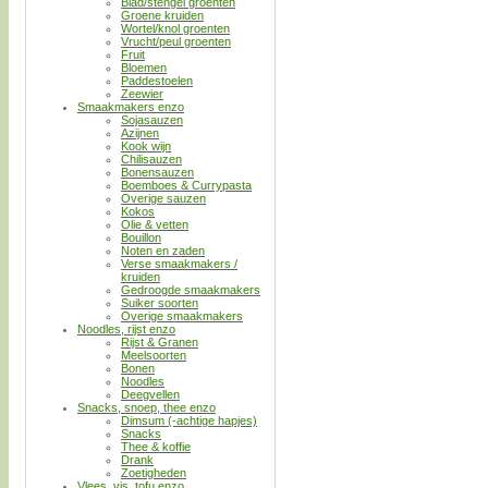
Blad/stengel groenten
Groene kruiden
Wortel/knol groenten
Vrucht/peul groenten
Fruit
Bloemen
Paddestoelen
Zeewier
Smaakmakers enzo
Sojasauzen
Azijnen
Kook wijn
Chilisauzen
Bonensauzen
Boemboes & Currypasta
Overige sauzen
Kokos
Olie & vetten
Bouillon
Noten en zaden
Verse smaakmakers /
kruiden
Gedroogde smaakmakers
Suiker soorten
Overige smaakmakers
Noodles, rijst enzo
Rijst & Granen
Meelsoorten
Bonen
Noodles
Deegvellen
Snacks, snoep, thee enzo
Dimsum (-achtige hapjes)
Snacks
Thee & koffie
Drank
Zoetigheden
Vlees, vis, tofu enzo