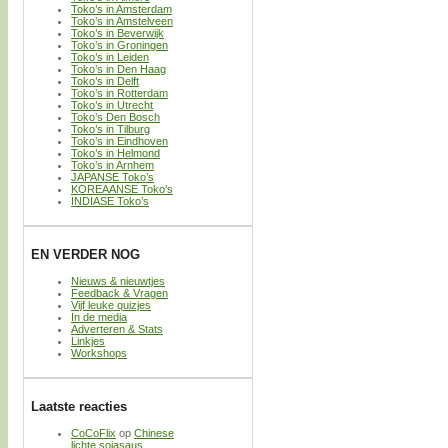
Toko’s in Amsterdam
Toko’s in Amstelveen
Toko’s in Beverwijk
Toko’s in Groningen
Toko’s in Leiden
Toko’s in Den Haag
Toko’s in Delft
Toko’s in Rotterdam
Toko’s in Utrecht
Toko’s Den Bosch
Toko’s in Tilburg
Toko’s in Eindhoven
Toko’s in Helmond
Toko’s in Arnhem
JAPANSE Toko’s
KOREAANSE Toko’s
INDIASE Toko’s
EN VERDER NOG
Nieuws & nieuwtjes
Feedback & Vragen
Vijf leuke quizjes
In de media
Adverteren & Stats
Linkjes
Workshops
Laatste reacties
CoCoFlix
op
Chinese
lichte sojasaus