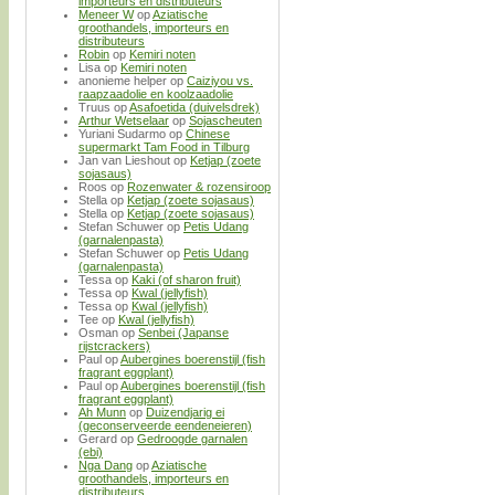
importeurs en distributeurs
Meneer W
op
Aziatische
groothandels, importeurs en
distributeurs
Robin
op
Kemiri noten
Lisa
op
Kemiri noten
anonieme helper
op
Caiziyou vs.
raapzaadolie en koolzaadolie
Truus
op
Asafoetida (duivelsdrek)
Arthur Wetselaar
op
Sojascheuten
Yuriani Sudarmo
op
Chinese
supermarkt Tam Food in Tilburg
Jan van Lieshout
op
Ketjap (zoete
sojasaus)
Roos
op
Rozenwater & rozensiroop
Stella
op
Ketjap (zoete sojasaus)
Stella
op
Ketjap (zoete sojasaus)
Stefan Schuwer
op
Petis Udang
(garnalenpasta)
Stefan Schuwer
op
Petis Udang
(garnalenpasta)
Tessa
op
Kaki (of sharon fruit)
Tessa
op
Kwal (jellyfish)
Tessa
op
Kwal (jellyfish)
Tee
op
Kwal (jellyfish)
Osman
op
Senbei (Japanse
rijstcrackers)
Paul
op
Aubergines boerenstijl (fish
fragrant eggplant)
Paul
op
Aubergines boerenstijl (fish
fragrant eggplant)
Ah Munn
op
Duizendjarig ei
(geconserveerde eendeneieren)
Gerard
op
Gedroogde garnalen
(ebi)
Nga Dang
op
Aziatische
groothandels, importeurs en
distributeurs