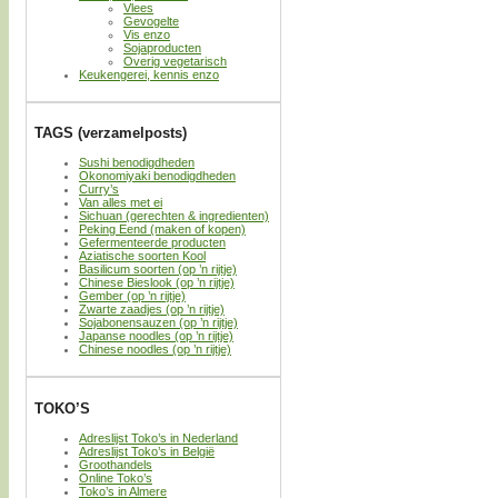
Vlees
Gevogelte
Vis enzo
Sojaproducten
Overig vegetarisch
Keukengerei, kennis enzo
TAGS (verzamelposts)
Sushi benodigdheden
Okonomiyaki benodigdheden
Curry’s
Van alles met ei
Sichuan (gerechten & ingredienten)
Peking Eend (maken of kopen)
Gefermenteerde producten
Aziatische soorten Kool
Basilicum soorten (op ’n rijtje)
Chinese Bieslook (op ’n rijtje)
Gember (op ’n rijtje)
Zwarte zaadjes (op ’n rijtje)
Sojabonensauzen (op ’n rijtje)
Japanse noodles (op ’n rijtje)
Chinese noodles (op ’n rijtje)
TOKO’S
Adreslijst Toko’s in Nederland
Adreslijst Toko’s in België
Groothandels
Online Toko’s
Toko’s in Almere