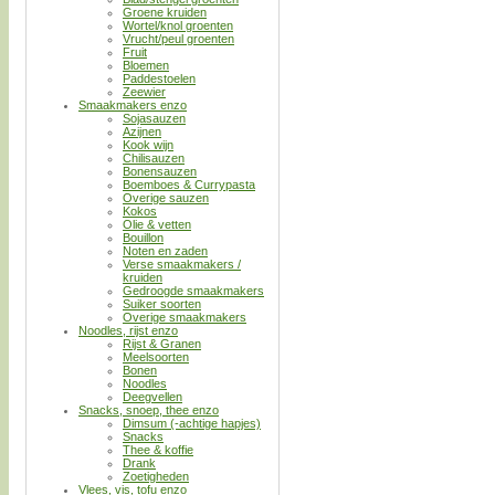
Groene kruiden
Wortel/knol groenten
Vrucht/peul groenten
Fruit
Bloemen
Paddestoelen
Zeewier
Smaakmakers enzo
Sojasauzen
Azijnen
Kook wijn
Chilisauzen
Bonensauzen
Boemboes & Currypasta
Overige sauzen
Kokos
Olie & vetten
Bouillon
Noten en zaden
Verse smaakmakers /
kruiden
Gedroogde smaakmakers
Suiker soorten
Overige smaakmakers
Noodles, rijst enzo
Rijst & Granen
Meelsoorten
Bonen
Noodles
Deegvellen
Snacks, snoep, thee enzo
Dimsum (-achtige hapjes)
Snacks
Thee & koffie
Drank
Zoetigheden
Vlees, vis, tofu enzo