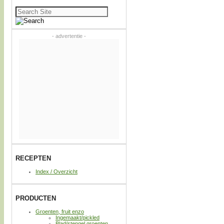
Zoeken
naar:
- advertentie -
RECEPTEN
Index / Overzicht
PRODUCTEN
Groenten, fruit enzo
Ingemaakt/pickled
Blad/stengel groenten