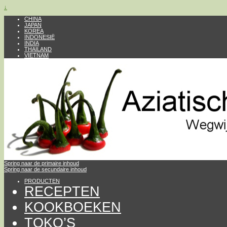
↓
CHINA
JAPAN
KOREA
INDONESIË
INDIA
THAILAND
VIETNAM
Spring naar de primaire inhoud
Spring naar de secundaire inhoud
PRODUCTEN
RECEPTEN
KOOKBOEKEN
TOKO’S