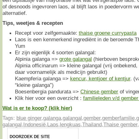
een dipsausje van mayonaise met wat versgeraspte laos. G
of desnoods ingevroren laos, al blijft laos in poedervorm w
alternatief.
Tips, weetjes & recepten
Recept voor zelfgemaakte:
thaise groene currypasta
Laos is een kenmerkend ingrediënt in de beroemde T
Yum
Er zijn eigenlijk 4 soorten galangal:
Alpinia galanga =>
grote galangal
(hierboven besprok
Alpinia officinarum => kleine galangal (vrij onbekend,
daar voornamelijk als medicijn gebruikt)
Kaempferia galanga =>
kencur, kentjoer of kentjur
. (
“kleine galanga”)
Boesenbergia pandurata =>
Chinese gember
of vinge
Klik hier voor een overzicht :
familieleden v/d gember 
Wat is er te koop? (klik hier)
Tags:
blue ginger
,
galanga
,
galangal
,
gember
,
gemberfamilie
,
g
galangal
,
Indonesië
,
Laos
,
lengkuas
,
Thailand
,
Thaise gember
,
DOORZOEK DE SITE