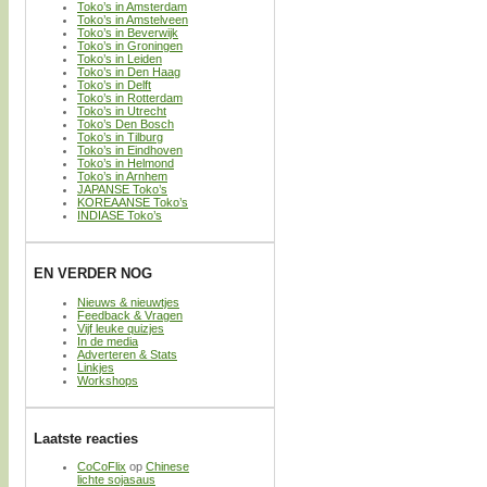
Toko’s in Amsterdam
Toko’s in Amstelveen
Toko’s in Beverwijk
Toko’s in Groningen
Toko’s in Leiden
Toko’s in Den Haag
Toko’s in Delft
Toko’s in Rotterdam
Toko’s in Utrecht
Toko’s Den Bosch
Toko’s in Tilburg
Toko’s in Eindhoven
Toko’s in Helmond
Toko’s in Arnhem
JAPANSE Toko’s
KOREAANSE Toko’s
INDIASE Toko’s
EN VERDER NOG
Nieuws & nieuwtjes
Feedback & Vragen
Vijf leuke quizjes
In de media
Adverteren & Stats
Linkjes
Workshops
Laatste reacties
CoCoFlix
op
Chinese
lichte sojasaus