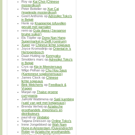
Roy
op
Kai Choi (Chinese
mosterdkool)
Peter Bottelier
op
Xue Cai
(ingelegde mosterdkool)
Geert Anthonis
op
Adreslijst Toko’s
in België
Henk
op
Knapperige tofuvellen
gevuld met garnalen
remi
op
Gula djawa (Javaanse
bruine suiker)
Els Töpfer
op
Dong Nan Hang
Supermarket in Delft (centrum)
Xuper
op
Chinese lichte sojasaus
Joyce Kromodirijo
op
Oriental in ’s
Hertogenbosch
Daan Hutting
op
Konnyaku
Smolders marc
op
Adreslijst Toko’s
in België
Crys
op
Kip in Meestersaus
Wilgo Pelhan
op
Chu Hou Saus
(Kantonese sojabonensaus)
James Clock
op
Chinese
lichte sojasaus
Bink Melcherts
op
Feedback &
Vragen
Marjan
op
Thaise groene
currypasta
JaRoW Wattimena
op
Saté kambing
(saté van geit met ketjapsaus)
Brenda Verheij
op
Aziatische
groothandels, importeurs en
distributeurs
paul idi
op
Vindaloo
Tatjana Driessen
op
Online Toko’s
Irene Jongebloed
op
Wah Nam
Hong in Amsterdam (Duivendrecht)
Robin
op
Aziatische groothandels,