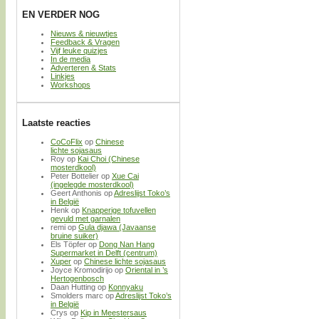
EN VERDER NOG
Nieuws & nieuwtjes
Feedback & Vragen
Vijf leuke quizjes
In de media
Adverteren & Stats
Linkjes
Workshops
Laatste reacties
CoCoFlix
op
Chinese
lichte sojasaus
Roy
op
Kai Choi (Chinese
mosterdkool)
Peter Bottelier
op
Xue Cai
(ingelegde mosterdkool)
Geert Anthonis
op
Adreslijst Toko’s
in België
Henk
op
Knapperige tofuvellen
gevuld met garnalen
remi
op
Gula djawa (Javaanse
bruine suiker)
Els Töpfer
op
Dong Nan Hang
Supermarket in Delft (centrum)
Xuper
op
Chinese lichte sojasaus
Joyce Kromodirijo
op
Oriental in ’s
Hertogenbosch
Daan Hutting
op
Konnyaku
Smolders marc
op
Adreslijst Toko’s
in België
Crys
op
Kip in Meestersaus