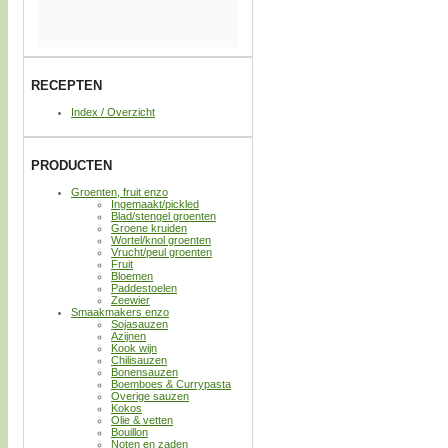
RECEPTEN
Index / Overzicht
PRODUCTEN
Groenten, fruit enzo
Ingemaakt/pickled
Blad/stengel groenten
Groene kruiden
Wortel/knol groenten
Vrucht/peul groenten
Fruit
Bloemen
Paddestoelen
Zeewier
Smaakmakers enzo
Sojasauzen
Azijnen
Kook wijn
Chilisauzen
Bonensauzen
Boemboes & Currypasta
Overige sauzen
Kokos
Olie & vetten
Bouillon
Noten en zaden