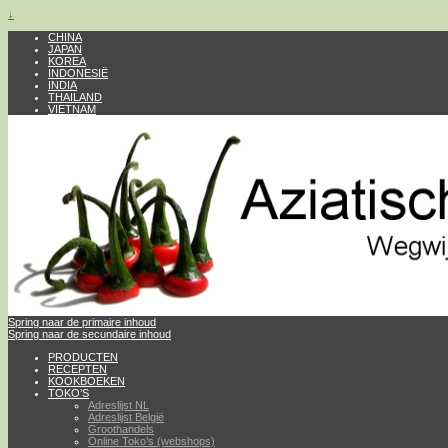
↓
CHINA
JAPAN
KOREA
INDONESIË
INDIA
THAILAND
VIETNAM
Spring naar de primaire inhoud
Spring naar de secundaire inhoud
PRODUCTEN
RECEPTEN
KOOKBOEKEN
TOKO’S
Adreslijst NL
Adreslijst België
Groothandels
Online Toko’s (webshops)