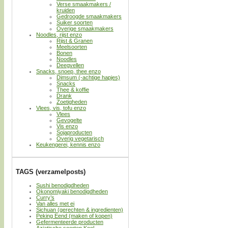
Verse smaakmakers /
kruiden
Gedroogde smaakmakers
Suiker soorten
Overige smaakmakers
Noodles, rijst enzo
Rijst & Granen
Meelsoorten
Bonen
Noodles
Deegvellen
Snacks, snoep, thee enzo
Dimsum (-achtige hapjes)
Snacks
Thee & koffie
Drank
Zoetigheden
Vlees, vis, tofu enzo
Vlees
Gevogelte
Vis enzo
Sojaproducten
Overig vegetarisch
Keukengerei, kennis enzo
TAGS (verzamelposts)
Sushi benodigdheden
Okonomiyaki benodigdheden
Curry’s
Van alles met ei
Sichuan (gerechten & ingredienten)
Peking Eend (maken of kopen)
Gefermenteerde producten
Aziatische soorten Kool