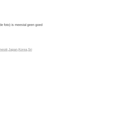
de foto) is meestal geen goed
nesië
,
Japan
,
Korea
,
Sri