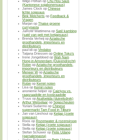
Wilgo Pelhan
op
Chu Hou Saus
(Kantonese sojabonensaus)
James Clock
op
Chinese
lichte sojasaus
Bink Melcherts
op
Feedback &
Vragen
Marjan
op
Thaise groene
currypasta
JaRoW Wattimena
op
Saté kambing
(saté van geit met ketjapsaus)
Brenda Verheij
op
Aziatische
groothandels, importeurs en
distributeurs
paul idi
op
Vindaloo
Tatjana Driessen
op
Online Toko’s
Irene Jongebloed
op
Wah Nam
Hong in Amsterdam (Duivendrecht)
Robin
op
Aziatische groothandels,
importeurs en distributeurs
Meneer W
op
Aziatische
groothandels, importeurs en
distributeurs
Robin
op
Kemiri noten
Lisa
op
Kemiri noten
anonieme helper
op
Caiziyou vs.
raapzaadolie en koolzaadolie
Truus
op
Asafoetida (duivelsdrek)
Arthur Wetselaar
op
Sojascheuten
Yuriani Sudarmo
op
Chinese
supermarkt Tam Food in Tilburg
Jan van Lieshout
op
Ketjap (zoete
sojasaus)
Roos
op
Rozenwater & rozensiroop
Stella
op
Ketjap (zoete sojasaus)
Stella
op
Ketjap (zoete sojasaus)
Stefan Schuwer
op
Petis Udang
(garnalenpasta)
Stefan Schuwer
op
Petis Udang