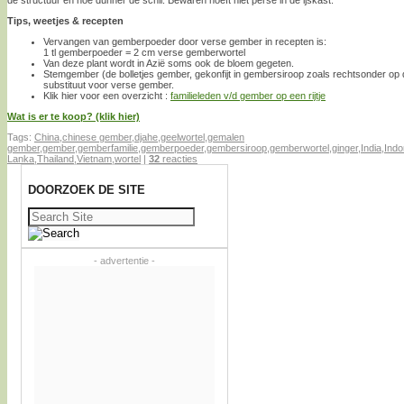
Tips, weetjes & recepten
Vervangen van gemberpoeder door verse gember in recepten is:
1 tl gemberpoeder = 2 cm verse gemberwortel
Van deze plant wordt in Azië soms ook de bloem gegeten.
Stemgember (de bolletjes gember, gekonfijt in gembersiroop zoals rechtsonder op 
substituut voor verse gember.
Klik hier voor een overzicht :
familieleden v/d gember op een rijtje
Wat is er te koop? (klik hier)
Tags:
China
,
chinese gember
,
djahe
,
geelwortel
,
gemalen
gember
,
gember
,
gemberfamilie
,
gemberpoeder
,
gembersiroop
,
gemberwortel
,
ginger
,
India
,
Indo
Lanka
,
Thailand
,
Vietnam
,
wortel
|
32
reacties
DOORZOEK DE SITE
Zoeken
naar:
- advertentie -