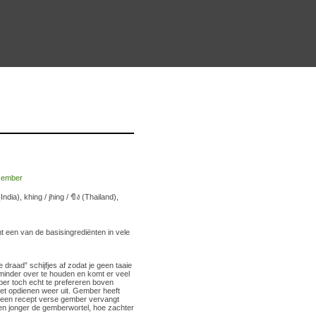
), khing / jhing / ขิง (Thailand),
t een van de basisingrediënten in vele
e draad” schijfjes af zodat je geen taaie
l minder over te houden en komt er veel
ber toch echt te prefereren boven
het opdienen weer uit. Gember heeft
n een recept verse gember vervangt
en jonger de gemberwortel, hoe zachter