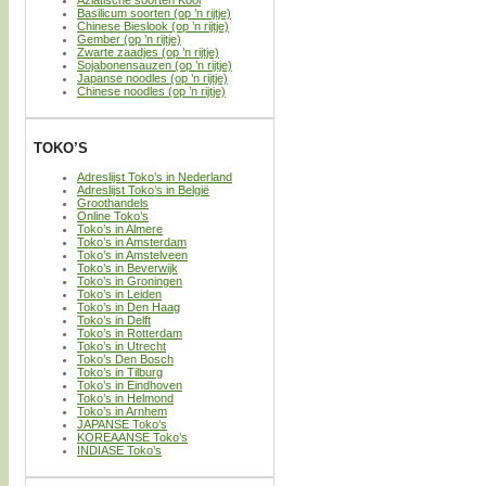
Basilicum soorten (op ’n rijtje)
Chinese Bieslook (op ’n rijtje)
Gember (op ’n rijtje)
Zwarte zaadjes (op ’n rijtje)
Sojabonensauzen (op ’n rijtje)
Japanse noodles (op ’n rijtje)
Chinese noodles (op ’n rijtje)
TOKO’S
Adreslijst Toko’s in Nederland
Adreslijst Toko’s in België
Groothandels
Online Toko’s
Toko’s in Almere
Toko’s in Amsterdam
Toko’s in Amstelveen
Toko’s in Beverwijk
Toko’s in Groningen
Toko’s in Leiden
Toko’s in Den Haag
Toko’s in Delft
Toko’s in Rotterdam
Toko’s in Utrecht
Toko’s Den Bosch
Toko’s in Tilburg
Toko’s in Eindhoven
Toko’s in Helmond
Toko’s in Arnhem
JAPANSE Toko’s
KOREAANSE Toko’s
INDIASE Toko’s