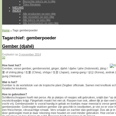
Bezochte toko’s op ’n rijtje
Toko Reviews
NIEUWS
INDEX
Alle producten op een rijtje
Alle recepten op een rijtje
Alle toko’s op een rijtje
Alle kookboeken op een rijtje
Home
→Tags
gemberpoeder
Tagarchief:
gemberpoeder
Gember (djahé)
Geplaatst op
3 november 2014
32
Hoe heet het?
Gember, verse gember, gemberwortel, ginger, djahé / djahe / jahe (Indonesië), jiāng /
薑 of shēng jiāng / 生薑 (China), shōga / 生姜 (Japan), saeng-gang / 생강 (Korea), andrak (India
gung (Vietnam)
Wat is het?
Gember is de wortelstok van de tropische plant Zingiber officinale. Samen met knoflook ech
Aziatische keukens.
Hoe te gebruiken?
Schillen/schrappen hoeft niet perse. Als je plakjes of reepjes wilt gebruiken, snijdt dan “op d
vezels/draadjes krijgt. Fijngehakt maakt het niet uit. Raspen kan ook, alleen lijk je dan vee
vocht vrij. Gemberpoeder is vooral handig in gebak en koekjes maar meestal is verse gem
gemberpoeder. Gedroogde stukken gember zijn geschikt in stoofpotten, je vist ze er voor 
een frisscherpe, citrusachtige smaak. Vers smaakt ze zachter dan gedroogd. Dus als je i
door gedroogde moet je daar rekening mee houden en veel minder gebruiken. Hoe verser 
de structuur en hoe dunner de schil. Bewaren hoeft niet perse in de ijskast.