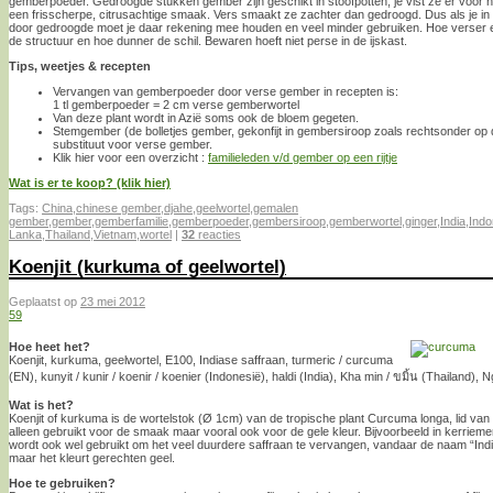
gemberpoeder. Gedroogde stukken gember zijn geschikt in stoofpotten, je vist ze er voor 
een frisscherpe, citrusachtige smaak. Vers smaakt ze zachter dan gedroogd. Dus als je i
door gedroogde moet je daar rekening mee houden en veel minder gebruiken. Hoe verser 
de structuur en hoe dunner de schil. Bewaren hoeft niet perse in de ijskast.
Tips, weetjes & recepten
Vervangen van gemberpoeder door verse gember in recepten is:
1 tl gemberpoeder = 2 cm verse gemberwortel
Van deze plant wordt in Azië soms ook de bloem gegeten.
Stemgember (de bolletjes gember, gekonfijt in gembersiroop zoals rechtsonder op 
substituut voor verse gember.
Klik hier voor een overzicht :
familieleden v/d gember op een rijtje
Wat is er te koop? (klik hier)
Tags:
China
,
chinese gember
,
djahe
,
geelwortel
,
gemalen
gember
,
gember
,
gemberfamilie
,
gemberpoeder
,
gembersiroop
,
gemberwortel
,
ginger
,
India
,
Indo
Lanka
,
Thailand
,
Vietnam
,
wortel
|
32
reacties
Koenjit (kurkuma of geelwortel)
Geplaatst op
23 mei 2012
59
Hoe heet het?
Koenjit, kurkuma, geelwortel, E100, Indiase saffraan, turmeric / curcuma
(EN), kunyit / kunir / koenir / koenier (Indonesië), haldi (India), Kha min / ขมิ้น (Thailand),
Wat is het?
Koenjit of kurkuma is de wortelstok (Ø 1cm) van de tropische plant Curcuma longa, lid va
alleen gebruikt voor de smaak maar vooral ook voor de gele kleur. Bijvoorbeeld in kerriemeng
wordt ook wel gebruikt om het veel duurdere saffraan te vervangen, vandaar de naam “India
maar het kleurt gerechten geel.
Hoe te gebruiken?