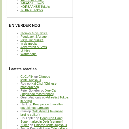
JAPANSE Toko’s
KOREAANSE Toko’s
INDIASE Toko’s
EN VERDER NOG
Nieuws & nieuwtjes
Feedback & Vragen
Vijf leuke quizjes
In de media
Adverteren & Stats
Linkjes
Workshops
Laatste reacties
CoCoFlix
op
Chinese
lichte sojasaus
Roy
op
Kai Choi (Chinese
mosterdkool)
Peter Bottelier
op
Xue Cai
(ingelegde mosterdkool)
Geert Anthonis
op
Adreslijst Toko’s
in België
Henk
op
Knapperige tofuvellen
gevuld met garnalen
remi
op
Gula djawa (Javaanse
bruine suiker)
Els Töpfer
op
Dong Nan Hang
Supermarket in Delft (centrum)
Xuper
op
Chinese lichte sojasaus
Joyce Kromodirijo
op
Oriental in ’s