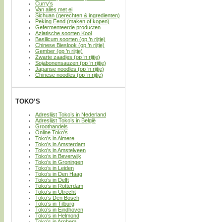
Curry’s
Van alles met ei
Sichuan (gerechten & ingredienten)
Peking Eend (maken of kopen)
Gefermenteerde producten
Aziatische soorten Kool
Basilicum soorten (op ’n rijtje)
Chinese Bieslook (op ’n rijtje)
Gember (op ’n rijtje)
Zwarte zaadjes (op ’n rijtje)
Sojabonensauzen (op ’n rijtje)
Japanse noodles (op ’n rijtje)
Chinese noodles (op ’n rijtje)
TOKO’S
Adreslijst Toko’s in Nederland
Adreslijst Toko’s in België
Groothandels
Online Toko’s
Toko’s in Almere
Toko’s in Amsterdam
Toko’s in Amstelveen
Toko’s in Beverwijk
Toko’s in Groningen
Toko’s in Leiden
Toko’s in Den Haag
Toko’s in Delft
Toko’s in Rotterdam
Toko’s in Utrecht
Toko’s Den Bosch
Toko’s in Tilburg
Toko’s in Eindhoven
Toko’s in Helmond
Toko’s in Arnhem