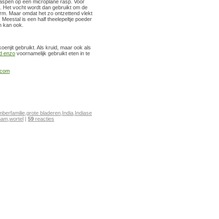
nraspen op een microplane rasp. Voor
. Het vocht wordt dan gebruikt om de
vorm. Maar omdat het zo ontzettend vlekt
 Meestal is een half theelepeltje poeder
en kan ook.
enjit gebruikt. Als kruid, maar ook als
d enzo
voornamelijk gebruikt eten in te
.com
berfamilie
,
grote bladeren
,
India
,
Indiase
nam
,
wortel
|
59
reacties