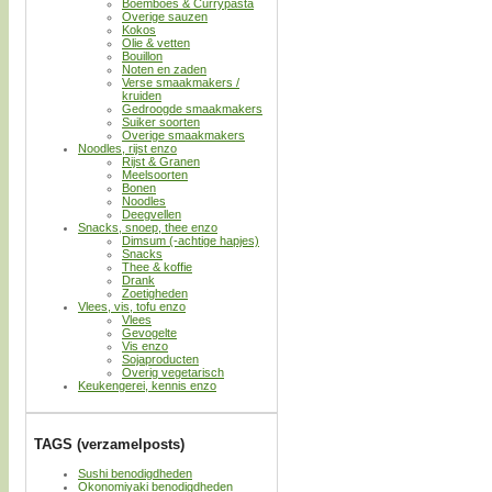
Boemboes & Currypasta
Overige sauzen
Kokos
Olie & vetten
Bouillon
Noten en zaden
Verse smaakmakers /
kruiden
Gedroogde smaakmakers
Suiker soorten
Overige smaakmakers
Noodles, rijst enzo
Rijst & Granen
Meelsoorten
Bonen
Noodles
Deegvellen
Snacks, snoep, thee enzo
Dimsum (-achtige hapjes)
Snacks
Thee & koffie
Drank
Zoetigheden
Vlees, vis, tofu enzo
Vlees
Gevogelte
Vis enzo
Sojaproducten
Overig vegetarisch
Keukengerei, kennis enzo
TAGS (verzamelposts)
Sushi benodigdheden
Okonomiyaki benodigdheden