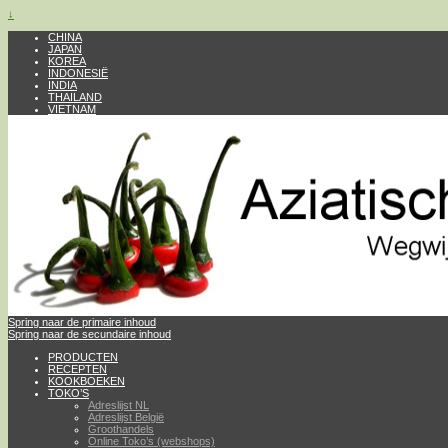
↓
CHINA
JAPAN
KOREA
INDONESIË
INDIA
THAILAND
VIETNAM
Spring naar de primaire inhoud
Spring naar de secundaire inhoud
PRODUCTEN
RECEPTEN
KOOKBOEKEN
TOKO’S
Adreslijst NL
Adreslijst België
Groothandels
Online Toko’s (webshops)