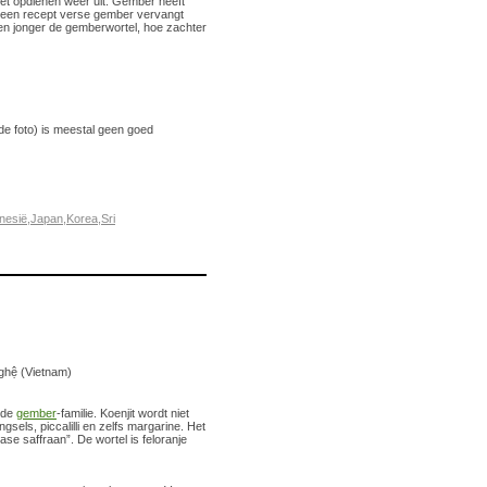
het opdienen weer uit. Gember heeft
n een recept verse gember vervangt
en jonger de gemberwortel, hoe zachter
de foto) is meestal geen goed
nesië
,
Japan
,
Korea
,
Sri
 Nghệ (Vietnam)
n de
gember
-familie. Koenjit wordt niet
sels, piccalilli en zelfs margarine. Het
se saffraan”. De wortel is feloranje