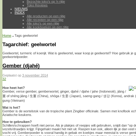
Bezochte toko’s op ’n rijtje
Toko Reviews
NIEUWS
INDEX
Alle producten op een rijtje
Alle recepten op een rijtje
Alle toko’s op een rijtje
Alle kookboeken op een rijtje
Home
→Tags
geelwortel
Tagarchief:
geelwortel
Geelwortel, turmeric of koenjit. Wat is geelwortel, waar koop je geelwortel? Hoe gebruik je g
geelwortelpoeder.
Gember (djahé)
Geplaatst op
3 november 2014
32
Hoe heet het?
Gember, verse gember, gemberwortel, ginger, djahé / djahe / jahe (Indonesië), jiāng /
薑 of shēng jiāng / 生薑 (China), shōga / 生姜 (Japan), saeng-gang / 생강 (Korea), andrak (India
gung (Vietnam)
Wat is het?
Gember is de wortelstok van de tropische plant Zingiber officinale. Samen met knoflook ech
Aziatische keukens.
Hoe te gebruiken?
Schillen/schrappen hoeft niet perse. Als je plakjes of reepjes wilt gebruiken, snijdt dan “op d
vezels/draadjes krijgt. Fijngehakt maakt het niet uit. Raspen kan ook, alleen lijk je dan vee
vocht vrij. Gemberpoeder is vooral handig in gebak en koekjes maar meestal is verse gem