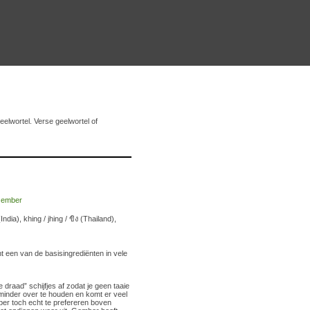
eelwortel. Verse geelwortel of
), khing / jhing / ขิง (Thailand),
t een van de basisingrediënten in vele
e draad” schijfjes af zodat je geen taaie
l minder over te houden en komt er veel
ber toch echt te prefereren boven