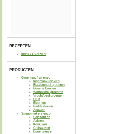
RECEPTEN
Index / Overzicht
PRODUCTEN
Groenten, fruit enzo
Ingemaakt/pickled
Blad/stengel groenten
Groene kruiden
Wortel/knol groenten
Vrucht/peul groenten
Fruit
Bloemen
Paddestoelen
Zeewier
Smaakmakers enzo
Sojasauzen
Azijnen
Kook wijn
Chilisauzen
Bonensauzen