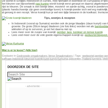
De wortel in schijfjes meestoven in curries, mee fijnmalen in boemboe en currypasta of fij
het kleuren van bijvoorbeeld
nasi kuning
wordt koenjit eerst geraspt en daarna uitgeknepen
rijst te kleuren. De smaak is een beetje bitter, mosterd- en aarde-achtig, vooral in poeder
(plastic handschoentje zijn geen overbodige luxen) is koenjit-poeder toch wel erg makkelijk.
al genoeg in een recept. Verse koenjit kun je wel een tijdje bewaren in de koelkast. Invriez
Tips, weetjes & recepten
In Indonesië (vooral op Sumatra) worden ook de jonge blaadjes (daun kunyit) van ko
groente. De grote (50cm lange) bladeren (zie foto links) worden net als
bamboebla
wikkelen of op te serveren, je eet het daarna niet op.
Lees meer over de zusjes van koenjit:
gember, laos, kentjoer en temoe koentji
.
Lees veel meer over de vele goede eigenschappen koenjit op:
geelwortel.blogspot
Wat is er te koop? (klik hier)
Geplaatst in
Gedroogde smaakmakers
,
Verse Smaakmakers
|
Tags:
geelwortel
,
gember
,
gem
saffraan
,
Indonesië
,
kleurstof
,
koenjit
,
kunir
,
kunyit
,
Kurkuma
,
specerijen
,
Thailand
,
turmeric
,
Viet
DOORZOEK DE SITE
Zoeken
naar:
- advertentie -