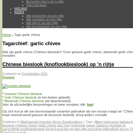
Bezochte toko’s op ’n rijtje
Toko Reviews
NIEUWS
INDEX
Alle producten op een rijtje
Alle recepten op een rijtje
Alle toko’s op een rijtje
Alle kookboeken op een rijtje
Home
→Tags
garlic chives
Tagarchief:
garlic chives
Wat zijn garlic chives (Chinese bieslook)? Over gewone garlic chives, bloeiende garlic chive
recepten.
Chinese bieslook (knoflookbieslook) op ’n rijtje
Geplaatst op
8 september 2011
Reageer
*
Gewone Chinese bieslook
*
Gele Chinese bieslook
(in het donker geteeld)
*
Bloeiende Chinese bieslook
(de bloemensteel)
Voor de afzonderlijke besprekingen en twee recepten, klik:
hier
!
Op zich kun je elk van bovenstaande varianten gebruiken als een recept vraagt om “Chines
maar meestal wordt gewoon de bovenste bedoeld, tenzij anders vermeld.
Geplaatst in
Blad/stengel groenten
,
Verse Smaakmakers
|
Tags:
Allium tuberosum
,
bahasa
,
b
bieslook
,
Chinese chives
,
garlic chives
,
gau choy
,
Indonesië
,
Japan
,
Japanse groenten
,
jiu
cai
,
knoflook
,
knoflookbieslook
,
Korea
,
kucai
,
nira
,
op-een-rijtje
,
overzicht
,
snijknoflook
,
tai soy
,
Th
Geef een reactie