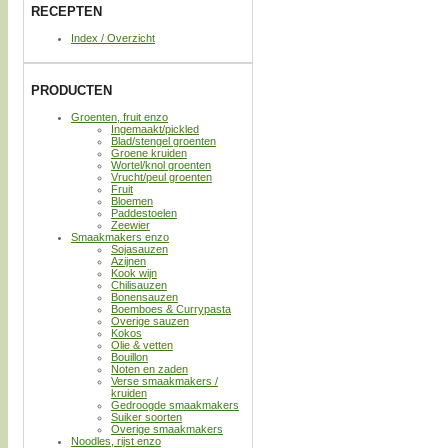
RECEPTEN
Index / Overzicht
PRODUCTEN
Groenten, fruit enzo
Ingemaakt/pickled
Blad/stengel groenten
Groene kruiden
Wortel/knol groenten
Vrucht/peul groenten
Fruit
Bloemen
Paddestoelen
Zeewier
Smaakmakers enzo
Sojasauzen
Azijnen
Kook wijn
Chilisauzen
Bonensauzen
Boemboes & Currypasta
Overige sauzen
Kokos
Olie & vetten
Bouillon
Noten en zaden
Verse smaakmakers /
kruiden
Gedroogde smaakmakers
Suiker soorten
Overige smaakmakers
Noodles, rijst enzo