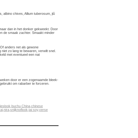
, albino chives, Allium tuberosum, jiǔ
 maar dan in het donker gekweekt. Door
per en de smaak zachter. Smaakt minder
 Of anders net als gewone
niet zo lang te bewaren, verwilt snel.
kkeld met eventueel een nat
ok kweken door er een zogenaamde bleek-
 gebruikt om rabarber te forceren.
ieslook
,
buchu
,
China
,
chinese
ai
,
nira
,
snijknoflook
,
tai soy
,
verse