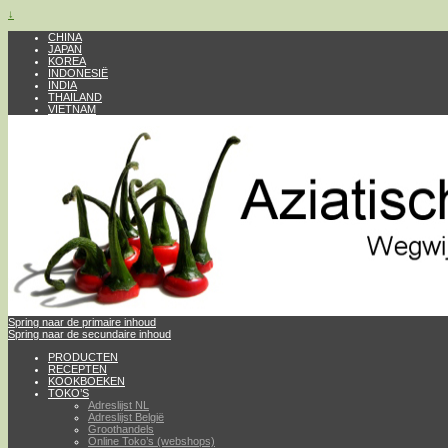
↓
CHINA
JAPAN
KOREA
INDONESIË
INDIA
THAILAND
VIETNAM
Spring naar de primaire inhoud
Spring naar de secundaire inhoud
PRODUCTEN
RECEPTEN
KOOKBOEKEN
TOKO’S
Adreslijst NL
Adreslijst België
Groothandels
Online Toko’s (webshops)