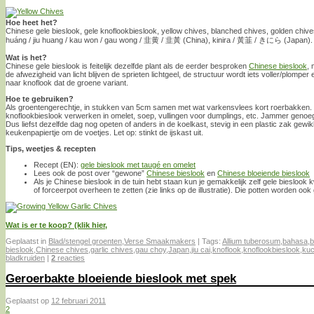
Hoe heet het?
Chinese gele bieslook, gele knoflookbieslook, yellow chives, blanched chives, golden chives
huáng / jiu huang / kau won / gau wong / 韭黄 / 韭黃 (China), kinira / 黃韮 / きにら (Japan).
Wat is het?
Chinese gele bieslook is feitelijk dezelfde plant als de eerder besproken
Chinese bieslook
,
de afwezigheid van licht blijven de sprieten lichtgeel, de structuur wordt iets voller/plom
naar knoflook dat de groene variant.
Hoe te gebruiken?
Als groentengerechtje, in stukken van 5cm samen met wat varkensvlees kort roerbakken.
knoflookbieslook verwerken in omelet, soep, vullingen voor dumplings, etc. Jammer genoeg 
Dus liefst dezelfde dag nog opeten of anders in de koelkast, stevig in een plastic zak gewi
keukenpapiertje om de voetjes. Let op: stinkt de ijskast uit.
Tips, weetjes & recepten
Recept (EN):
gele bieslook met taugé en omelet
Lees ook de post over “gewone”
Chinese bieslook
en
Chinese bloeiende bieslook
Als je Chinese bieslook in de tuin hebt staan kun je gemakkelijk zelf gele bieslo
of forceerpot overheen te zetten (zie links op de illustratie). Die potten worden ook
Wat is er te koop? (klik hier,
Geplaatst in
Blad/stengel groenten
,
Verse Smaakmakers
|
Tags:
Allium tuberosum
,
bahasa
,
b
bieslook
,
Chinese chives
,
garlic chives
,
gau choy
,
Japan
,
jiu cai
,
knoflook
,
knoflookbieslook
,
kuc
bladkruiden
|
2
reacties
Geroerbakte bloeiende bieslook met spek
Geplaatst op
12 februari 2011
2