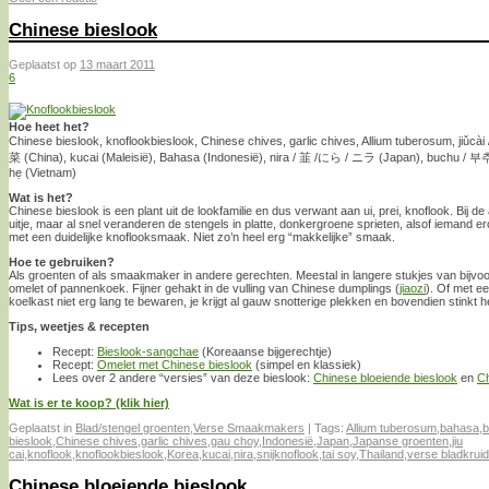
Chinese bieslook
Geplaatst op
13 maart 2011
6
Hoe heet het?
Chinese bieslook, knoflookbieslook, Chinese chives, garlic chives, Allium tuberosum, jiǔcài 
菜 (China), kucai (Maleisië), Bahasa (Indonesië), nira / 韮 /にら / ニラ (Japan), buchu / 부추
hẹ (Vietnam)
Wat is het?
Chinese bieslook is een plant uit de lookfamilie en dus verwant aan ui, prei, knoflook. Bij de
uitje, maar al snel veranderen de stengels in platte, donkergroene sprieten, alsof iemand er
met een duidelijke knoflooksmaak. Niet zo’n heel erg “makkelijke” smaak.
Hoe te gebruiken?
Als groenten of als smaakmaker in andere gerechten. Meestal in langere stukjes van bijvo
omelet of pannenkoek. Fijner gehakt in de vulling van Chinese dumplings (
jiaozi
). Of met ee
koelkast niet erg lang te bewaren, je krijgt al gauw snotterige plekken en bovendien stinkt
Tips, weetjes & recepten
Recept:
Bieslook-sangchae
(Koreaanse bijgerechtje)
Recept:
Omelet met Chinese bieslook
(simpel en klassiek)
Lees over 2 andere “versies” van deze bieslook:
Chinese bloeiende bieslook
en
Ch
Wat is er te koop? (klik hier)
Geplaatst in
Blad/stengel groenten
,
Verse Smaakmakers
|
Tags:
Allium tuberosum
,
bahasa
,
b
bieslook
,
Chinese chives
,
garlic chives
,
gau choy
,
Indonesië
,
Japan
,
Japanse groenten
,
jiu
cai
,
knoflook
,
knoflookbieslook
,
Korea
,
kucai
,
nira
,
snijknoflook
,
tai soy
,
Thailand
,
verse bladkrui
Chinese bloeiende bieslook