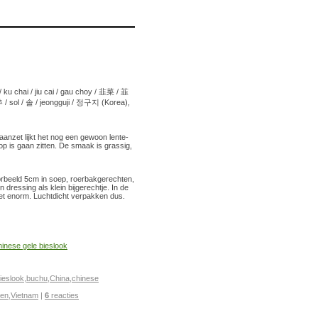
/ ku chai / jiu cai / gau choy / 韭菜 / 韮
 / sol / 솔 / jeongguji / 정구지 (Korea),
 aanzet lijkt het nog een gewoon lente-
op is gaan zitten. De smaak is grassig,
orbeeld 5cm in soep, roerbakgerechten,
n dressing als klein bijgerechtje. In de
 het enorm. Luchtdicht verpakken dus.
inese gele bieslook
ieslook
,
buchu
,
China
,
chinese
den
,
Vietnam
|
6
reacties