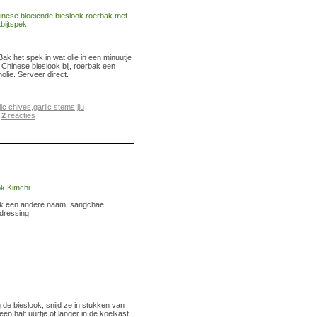
ak het spek in wat olie in een minuutje
e Chinese bieslook bij, roerbak een
olie. Serveer direct.
lic chives
,
garlic stems
,
jiu
|
2
reacties
ijk een andere naam: sangchae.
dressing.
de bieslook, snijd ze in stukken van
 half uurtje of langer in de koelkast.