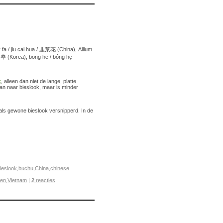
 fa / jiu cai hua / 韭菜花 (China), Allium
 (Korea), bong he / bông hẹ
k
, alleen dan niet de lange, platte
an naar bieslook, maar is minder
als gewone bieslook versnipperd. In de
ieslook
,
buchu
,
China
,
chinese
den
,
Vietnam
|
2
reacties