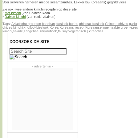
Voor serveren garneren met de sesamzaadjes. Lekker bij (Koreaans) gegrilld vlees
Zie ook twee andere kimchi recepten op deze site:
*
Mat kimchi
(van Chinese kool)
*
Daikon kimchi
(van rettich/daikon)
Tags:
Aziatische groenten
,
banchan
,
bieslook
,
buchu
,
chinese bieslook
,
Chinese chives
,
garlic
chives
,
kimchi
,
knoflookbieslook
,
Korea
,
Koreaans recept
,
Koreaanse ingemaakte groente
,
rec
kimchi
,
salade
,
sangchae
,
snijknoflook
,
tai soy
,
vegetarisch
|
2
reacties
DOORZOEK DE SITE
Zoeken
naar:
- advertentie -