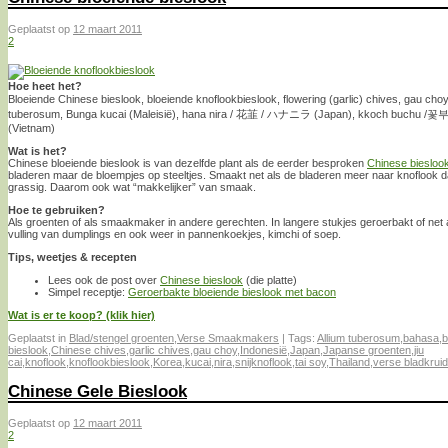
Geplaatst op
12 maart 2011
2
Hoe heet het?
Bloeiende Chinese bieslook, bloeiende knoflookbieslook, flowering (garlic) chives, gau choy
tuberosum, Bunga kucai (Maleisië), hana nira / 花韮 / ハナニラ (Japan), kkoch buchu /꽃부추
(Vietnam)
Wat is het?
Chinese bloeiende bieslook is van dezelfde plant als de eerder besproken
Chinese biesloo
bladeren maar de bloempjes op steeltjes. Smaakt net als de bladeren meer naar knoflook d
grassig. Daarom ook wat “makkelijker” van smaak.
Hoe te gebruiken?
Als groenten of als smaakmaker in andere gerechten. In langere stukjes geroerbakt of net 
vulling van dumplings en ook weer in pannenkoekjes, kimchi of soep.
Tips, weetjes & recepten
Lees ook de post over
Chinese bieslook
(die platte)
Simpel receptje:
Geroerbakte bloeiende bieslook met bacon
Wat is er te koop? (klik hier)
Geplaatst in
Blad/stengel groenten
,
Verse Smaakmakers
|
Tags:
Allium tuberosum
,
bahasa
,
b
bieslook
,
Chinese chives
,
garlic chives
,
gau choy
,
Indonesië
,
Japan
,
Japanse groenten
,
jiu
cai
,
knoflook
,
knoflookbieslook
,
Korea
,
kucai
,
nira
,
snijknoflook
,
tai soy
,
Thailand
,
verse bladkrui
Chinese Gele Bieslook
Geplaatst op
12 maart 2011
2