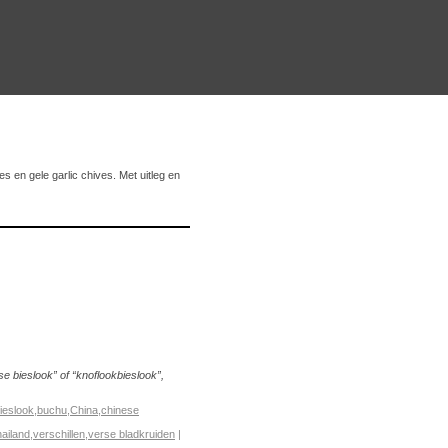
s en gele garlic chives. Met uitleg en
e bieslook” of “knoflookbieslook”,
ieslook
,
buchu
,
China
,
chinese
ailand
,
verschillen
,
verse bladkruiden
|