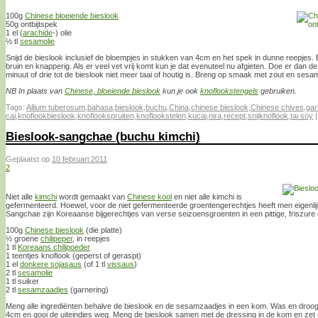
100g
Chinese bloeiende bieslook
50g ontbijtspek
1 el (
arachide
-) olie
½ tl
sesamolie
Snijd de bieslook inclusief de bloempjes in stukken van 4cm en het spek in dunne reepjes. B
bruin en knapperig. Als er veel vet vrij komt kun je dat evenuteel nu afgieten. Doe er dan d
minuut of drie tot de bieslook niet meer taai of houtig is. Breng op smaak met zout en sesam
NB In plaats van
Chinese, bloeiende bieslook
kun je ook
knoflookstengels
gebruiken.
Tags:
Allium tuberosum
,
bahasa
,
bieslook
,
buchu
,
China
,
chinese bieslook
,
Chinese chives
,
gar
cai
,
knoflookbieslook
,
knoflookspruiten
,
knoflookstelen
,
kucai
,
nira
,
recept
,
snijknoflook
,
tai soy
Bieslook-sangchae (buchu kimchi)
Geplaatst op
10 februari 2011
2
Niet alle
kimchi
wordt gemaakt van
Chinese kool
en niet alle kimchi is
gefermenteerd. Hoewel, voor de niet gefermenteerde groentengerechtjes heeft men eigenl
Sangchae zijn Koreaanse bijgerechtjes van verse seizoensgroenten in een pittige, friszure 
100g
Chinese bieslook
(die platte)
½ groene
chilipeper
, in reepjes
1 tl
Koreaans chilipoeder
1 teentjes knoflook (geperst of geraspt)
1 el
donkere sojasaus
(of 1 tl
vissaus
)
2 tl
sesamolie
1 tl suiker
2 tl
sesamzaadjes
(garnering)
Meng alle ingrediënten behalve de bieslook en de sesamzaadjes in een kom. Was en droog 
4cm en gooi de uiteindjes weg. Meng de bieslook samen met de dressing in de kom en zet een