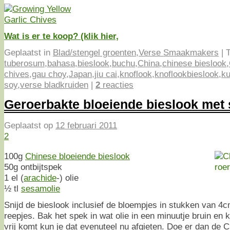
Wat is er te koop? (klik hier,
Geplaatst in
Blad/stengel groenten
,
Verse Smaakmakers
|
T
tuberosum
,
bahasa
,
bieslook
,
buchu
,
China
,
chinese bieslook
,
chives
,
gau choy
,
Japan
,
jiu cai
,
knoflook
,
knoflookbieslook
,
ku
soy
,
verse bladkruiden
|
2
reacties
Geroerbakte bloeiende bieslook met
Geplaatst op
12 februari 2011
2
100g
Chinese bloeiende bieslook
50g ontbijtspek
1 el (
arachide
-) olie
½ tl
sesamolie
Snijd de bieslook inclusief de bloempjes in stukken van 4
reepjes. Bak het spek in wat olie in een minuutje bruin en k
vrij komt kun je dat evenuteel nu afgieten. Doe er dan de C