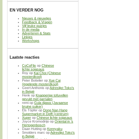
EN VERDER NOG
Nieuws & nieuwtjes
Feedback & Vragen
Vijf leuke quizjes
In de media
Adverteren & Stats
Linkjes
Workshops
Laatste reacties
CoCoFlix
op
Chinese
lichte sojasaus
Roy
op
Kai Choi (Chinese
mosterdkool)
Peter Bottelier
op
Xue Cai
(ingelegde mosterdkool)
Geert Anthonis
op
Adreslijst Toko’s
in België
Henk
op
Knapperige tofuvellen
gevuld met garnalen
remi
op
Gula djawa (Javaanse
bruine suiker)
Els Töpfer
op
Dong Nan Hang
Supermarket in Delft (centrum)
Xuper
op
Chinese lichte sojasaus
Joyce Kromodirijo
op
Oriental in ’s
Hertogenbosch
Daan Hutting
op
Konnyaku
Smolders marc
op
Adreslijst Toko’s
in België