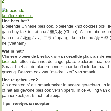
2
Hoe heet het?
Bloeiende Chinese bieslook, bloeiende knoflookbieslook, flo
gau choy fa / jiu cai hua / 韭菜花 (China), Allium tuberosum
hana nira / 花韮 / ハナニラ (Japan), kkoch buchu /꽃부추 (Ko
hẹ (Vietnam)
Wat is het?
Chinese bloeiende bieslook is van dezelfde plant als de e
bieslook
, alleen dan niet de lange, platte bladeren maar de
Smaakt net als de bladeren meer naar knoflook dan naar b
grassig. Daarom ook wat “makkelijker” van smaak.
Hoe te gebruiken?
Als groenten of als smaakmaker in andere gerechten. In la
of net als gewone bieslook versnipperd. In de vulling van 
pannenkoekjes, kimchi of soep.
Tips, weetjes & recepten