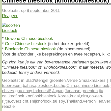
Chinese bieslook (knoflookbieslook) o
Geplaatst op
8 september 2011
Reageer
*
Gewone Chinese bieslook
*
Gele Chinese bieslook
(in het donker geteeld)
*
Bloeiende Chinese bieslook
(de bloemensteel)
Voor de afzonderlijke besprekingen en twee recepten, klik
Op zich kun je elk van bovenstaande varianten gebruiken 
“Chinese bieslook” of “knoflookbieslook”, maar meestal w
bedoeld, tenzij anders vermeld.
Geplaatst in
Blad/stengel groenten
,
Verse Smaakmakers
|
T
tuberosum
,
bahasa
,
bieslook
,
buchu
,
China
,
chinese bieslook
,
chives
,
gau choy
,
Indonesië
,
Japan
,
Japanse groenten
,
jiu
cai
,
knoflook
,
knoflookbieslook
,
Korea
,
kucai
,
nira
,
op-een-
rijtje
,
overzicht
,
snijknoflook
,
tai soy
,
Thailand
,
verschillen
,
ver
reactie