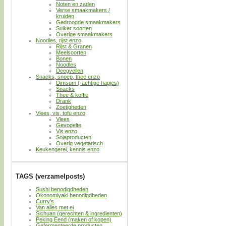
Noten en zaden
Verse smaakmakers /
kruiden
Gedroogde smaakmakers
Suiker soorten
Overige smaakmakers
Noodles, rijst enzo
Rijst & Granen
Meelsoorten
Bonen
Noodles
Deegvellen
Snacks, snoep, thee enzo
Dimsum (-achtige hapjes)
Snacks
Thee & koffie
Drank
Zoetigheden
Vlees, vis, tofu enzo
Vlees
Gevogelte
Vis enzo
Sojaproducten
Overig vegetarisch
Keukengerei, kennis enzo
TAGS (verzamelposts)
Sushi benodigdheden
Okonomiyaki benodigdheden
Curry’s
Van alles met ei
Sichuan (gerechten & ingredienten)
Peking Eend (maken of kopen)
Gefermenteerde producten