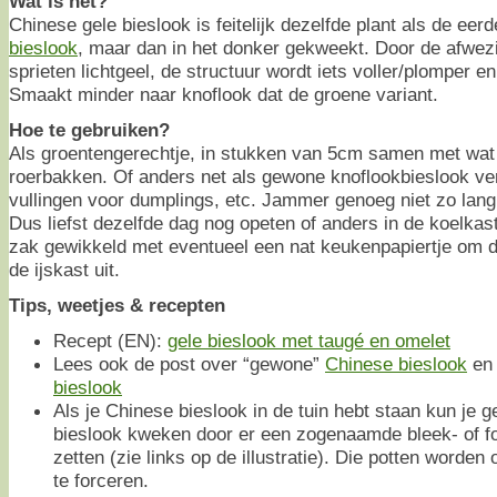
Wat is het?
Chinese gele bieslook is feitelijk dezelfde plant als de ee
bieslook
, maar dan in het donker gekweekt. Door de afwezig
sprieten lichtgeel, de structuur wordt iets voller/plomper 
Smaakt minder naar knoflook dat de groene variant.
Hoe te gebruiken?
Als groentengerechtje, in stukken van 5cm samen met wat
roerbakken. Of anders net als gewone knoflookbieslook ve
vullingen voor dumplings, etc. Jammer genoeg niet zo lang 
Dus liefst dezelfde dag nog opeten of anders in de koelkast,
zak gewikkeld met eventueel een nat keukenpapiertje om de
de ijskast uit.
Tips, weetjes & recepten
Recept (EN):
gele bieslook met taugé en omelet
Lees ook de post over “gewone”
Chinese bieslook
e
bieslook
Als je Chinese bieslook in de tuin hebt staan kun je g
bieslook kweken door er een zogenaamde bleek- of f
zetten (zie links op de illustratie). Die potten worde
te forceren.