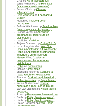
Crys
op
Kip in Meestersaus
Wilgo Pelhan
op
Chu Hou Saus
(Kantonese sojabonensaus)
James Clock
op
Chinese
lichte sojasaus
Bink Melcherts
op
Feedback &
Vragen
Marjan
op
Thaise groene
currypasta
JaRoW Wattimena
op
Saté kambing
(saté van geit met ketjapsaus)
Brenda Verheij
op
Aziatische
groothandels, importeurs en
distributeurs
paul idi
op
Vindaloo
Tatjana Driessen
op
Online Toko’s
Irene Jongebloed
op
Wah Nam
Hong in Amsterdam (Duivendrecht)
Robin
op
Aziatische groothandels,
importeurs en distributeurs
Meneer W
op
Aziatische
groothandels, importeurs en
distributeurs
Robin
op
Kemiri noten
Lisa
op
Kemiri noten
anonieme helper
op
Caiziyou vs.
raapzaadolie en koolzaadolie
Truus
op
Asafoetida (duivelsdrek)
Arthur Wetselaar
op
Sojascheuten
Yuriani Sudarmo
op
Chinese
supermarkt Tam Food in Tilburg
Jan van Lieshout
op
Ketjap (zoete
sojasaus)
Roos
op
Rozenwater & rozensiroop
Stella
op
Ketjap (zoete sojasaus)
Stella
op
Ketjap (zoete sojasaus)
Stefan Schuwer
op
Petis Udang
(garnalenpasta)