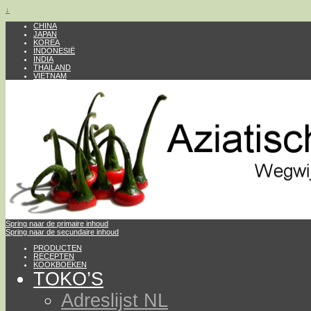
↓
CHINA
JAPAN
KOREA
INDONESIË
INDIA
THAILAND
VIETNAM
Spring naar de primaire inhoud
Spring naar de secundaire inhoud
PRODUCTEN
RECEPTEN
KOOKBOEKEN
TOKO’S
Adreslijst NL