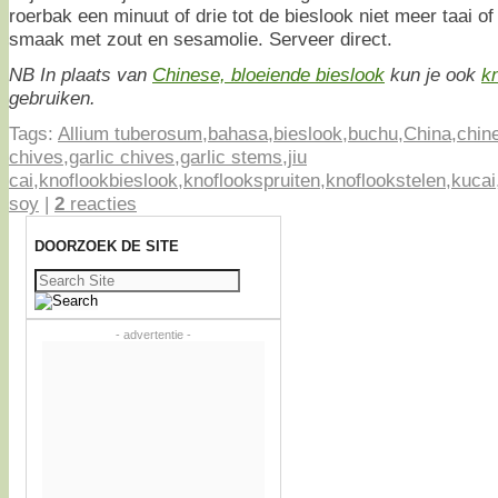
roerbak een minuut of drie tot de bieslook niet meer taai of
smaak met zout en sesamolie. Serveer direct.
NB In plaats van
Chinese, bloeiende bieslook
kun je ook
k
gebruiken.
Tags:
Allium tuberosum
,
bahasa
,
bieslook
,
buchu
,
China
,
chin
chives
,
garlic chives
,
garlic stems
,
jiu
cai
,
knoflookbieslook
,
knoflookspruiten
,
knoflookstelen
,
kucai
soy
|
2
reacties
DOORZOEK DE SITE
Zoeken
naar:
- advertentie -