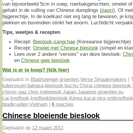
van bijvoorbeeld 5cm in soep, roerbakgerechten, omelet of
gehakt in de vulling van Chinese dumplings (
jiaozi
). Of met
bijgerechtje. In de koelkast niet erg lang te bewaren, je kri
plekken en bovendien stinkt het enorm. Luchtdicht verpak
Tips, weetjes & recepten
Recept:
Bieslook-sangchae
(Koreaanse bijgerechtje)
Recept:
Omelet met Chinese bieslook
(simpel en klas
Lees over 2 andere “versies” van deze bieslook:
Chin
en
Chinese gele bieslook
Wat is er te koop? (klik hier)
Geplaatst in
Blad/stengel groenten
,
Verse Smaakmakers
|
T
tuberosum
,
bahasa
,
bieslook
,
buchu
,
China
,
chinese bieslook
,
chives
,
gau choy
,
Indonesië
,
Japan
,
Japanse groenten
,
jiu
cai
,
knoflook
,
knoflookbieslook
,
Korea
,
kucai
,
nira
,
snijknofloo
bladkruiden
,
Vietnam
|
6
reacties
Chinese bloeiende bieslook
Geplaatst op
12 maart 2011