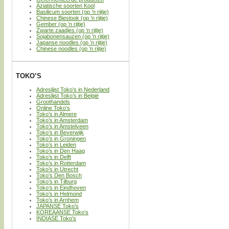
Aziatische soorten Kool
Basilicum soorten (op ’n rijtje)
Chinese Bieslook (op ’n rijtje)
Gember (op ’n rijtje)
Zwarte zaadjes (op ’n rijtje)
Sojabonensauzen (op ’n rijtje)
Japanse noodles (op ’n rijtje)
Chinese noodles (op ’n rijtje)
TOKO’S
Adreslijst Toko’s in Nederland
Adreslijst Toko’s in België
Groothandels
Online Toko’s
Toko’s in Almere
Toko’s in Amsterdam
Toko’s in Amstelveen
Toko’s in Beverwijk
Toko’s in Groningen
Toko’s in Leiden
Toko’s in Den Haag
Toko’s in Delft
Toko’s in Rotterdam
Toko’s in Utrecht
Toko’s Den Bosch
Toko’s in Tilburg
Toko’s in Eindhoven
Toko’s in Helmond
Toko’s in Arnhem
JAPANSE Toko’s
KOREAANSE Toko’s
INDIASE Toko’s