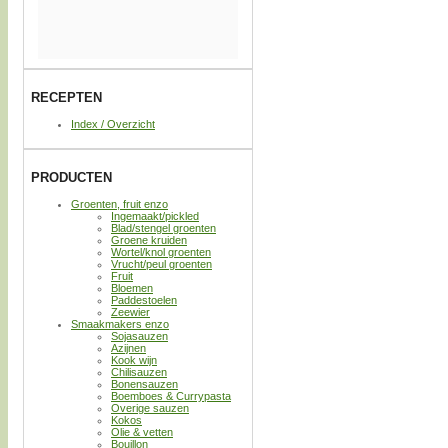
RECEPTEN
Index / Overzicht
PRODUCTEN
Groenten, fruit enzo
Ingemaakt/pickled
Blad/stengel groenten
Groene kruiden
Wortel/knol groenten
Vrucht/peul groenten
Fruit
Bloemen
Paddestoelen
Zeewier
Smaakmakers enzo
Sojasauzen
Azijnen
Kook wijn
Chilisauzen
Bonensauzen
Boemboes & Currypasta
Overige sauzen
Kokos
Olie & vetten
Bouillon