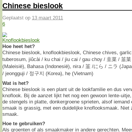
Chinese bieslook
Geplaatst op
13 maart 2011
6
Hoe heet het?
Chinese bieslook, knoflookbieslook, Chinese chives, garlic
tuberosum, jiǔcài / ku chai / jiu cai / gau choy / 韭菜 / 韮菜
(Maleisië), Bahasa (Indonesië), nira / 韮 /にら / ニラ (Japa
/ jeongguji / 정구지 (Korea), hẹ (Vietnam)
Wat is het?
Chinese bieslook is een plant uit de lookfamilie en dus verw
knoflook. Bij de aanzet lijkt het nog een gewoon lente-uitj
de stengels in platte, donkergroene sprieten, alsof iemand 
smaak is grassig, met een duidelijke knoflooksmaak. Niet z
smaak.
Hoe te gebruiken?
Als groenten of als smaakmaker in andere gerechten. Meest