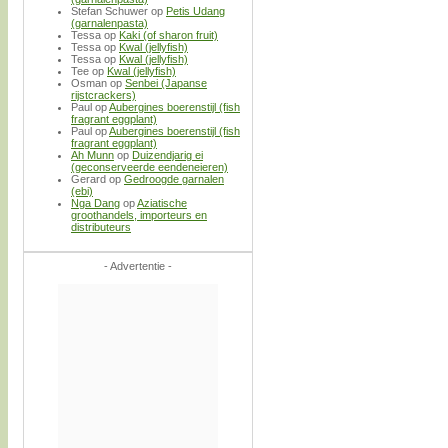
Stefan Schuwer
op
Petis Udang
(garnalenpasta)
Tessa
op
Kaki (of sharon fruit)
Tessa
op
Kwal (jellyfish)
Tessa
op
Kwal (jellyfish)
Tee
op
Kwal (jellyfish)
Osman
op
Senbei (Japanse
rijstcrackers)
Paul
op
Aubergines boerenstijl (fish
fragrant eggplant)
Paul
op
Aubergines boerenstijl (fish
fragrant eggplant)
Ah Munn
op
Duizendjarig ei
(geconserveerde eendeneieren)
Gerard
op
Gedroogde garnalen
(ebi)
Nga Dang
op
Aziatische
groothandels, importeurs en
distributeurs
- Advertentie -