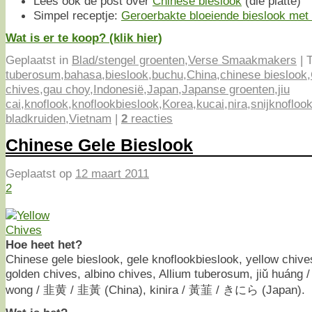
Lees ook de post over
Chinese bieslook
(die platte)
Simpel receptje:
Geroerbakte bloeiende bieslook met
Wat is er te koop? (klik hier)
Geplaatst in
Blad/stengel groenten
,
Verse Smaakmakers
|
T
tuberosum
,
bahasa
,
bieslook
,
buchu
,
China
,
chinese bieslook
,
chives
,
gau choy
,
Indonesië
,
Japan
,
Japanse groenten
,
jiu
cai
,
knoflook
,
knoflookbieslook
,
Korea
,
kucai
,
nira
,
snijknofloo
bladkruiden
,
Vietnam
|
2
reacties
Chinese Gele Bieslook
Geplaatst op
12 maart 2011
2
Hoe heet het?
Chinese gele bieslook, gele knoflookbieslook, yellow chive
golden chives, albino chives, Allium tuberosum, jiǔ huáng /
wong / 韭黄 / 韭黃 (China), kinira / 黃韮 / きにら (Japan).