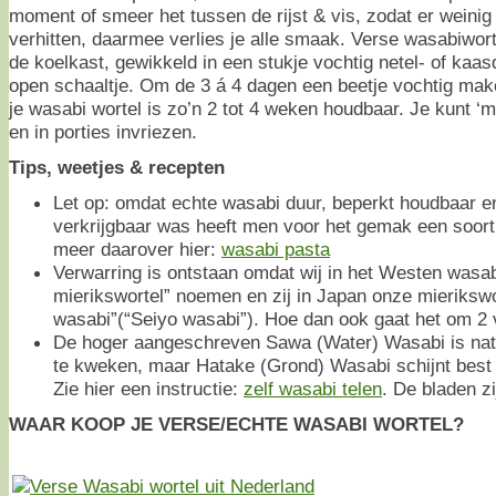
moment of smeer het tussen de rijst & vis, zodat er weinig 
verhitten, daarmee verlies je alle smaak. Verse wasabiwort
de koelkast, gewikkeld in een stukje vochtig netel- of kaas
open schaaltje. Om de 3 á 4 dagen een beetje vochtig mak
je wasabi wortel is zo’n 2 tot 4 weken houdbaar. Je kunt 
en in porties invriezen.
Tips, weetjes & recepten
Let op: omdat echte wasabi duur, beperkt houdbaar e
verkrijgbaar was heeft men voor het gemak een soort
meer daarover hier:
wasabi pasta
Verwarring is ontstaan omdat wij in het Westen wasa
mierikswortel” noemen en zij in Japan onze mieriksw
wasabi”(“Seiyo wasabi”). Hoe dan ook gaat het om 2 v
De hoger aangeschreven Sawa (Water) Wasabi is natuu
te kweken, maar Hatake (Grond) Wasabi schijnt best go
Zie hier een instructie:
zelf wasabi telen
. De bladen zi
WAAR KOOP JE VERSE/ECHTE WASABI WORTEL?