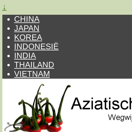
↓
CHINA
JAPAN
KOREA
INDONESIË
INDIA
THAILAND
VIETNAM