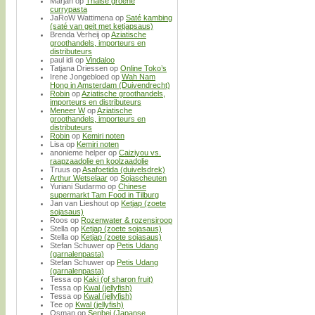
Marjan
op
Thaise groene
currypasta
JaRoW Wattimena
op
Saté kambing
(saté van geit met ketjapsaus)
Brenda Verheij
op
Aziatische
groothandels, importeurs en
distributeurs
paul idi
op
Vindaloo
Tatjana Driessen
op
Online Toko’s
Irene Jongebloed
op
Wah Nam
Hong in Amsterdam (Duivendrecht)
Robin
op
Aziatische groothandels,
importeurs en distributeurs
Meneer W
op
Aziatische
groothandels, importeurs en
distributeurs
Robin
op
Kemiri noten
Lisa
op
Kemiri noten
anonieme helper
op
Caiziyou vs.
raapzaadolie en koolzaadolie
Truus
op
Asafoetida (duivelsdrek)
Arthur Wetselaar
op
Sojascheuten
Yuriani Sudarmo
op
Chinese
supermarkt Tam Food in Tilburg
Jan van Lieshout
op
Ketjap (zoete
sojasaus)
Roos
op
Rozenwater & rozensiroop
Stella
op
Ketjap (zoete sojasaus)
Stella
op
Ketjap (zoete sojasaus)
Stefan Schuwer
op
Petis Udang
(garnalenpasta)
Stefan Schuwer
op
Petis Udang
(garnalenpasta)
Tessa
op
Kaki (of sharon fruit)
Tessa
op
Kwal (jellyfish)
Tessa
op
Kwal (jellyfish)
Tee
op
Kwal (jellyfish)
Osman
op
Senbei (Japanse