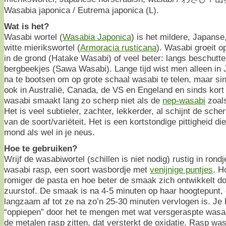
Wasabia japonica / Eutrema japonica (L).
Wat is het?
Wasabi wortel (
Wasabia Japonica
) is het mildere, Japans
witte mierikswortel (
Armoracia rusticana
). Wasabi groeit 
in de grond (Hatake Wasabi) of veel beter: langs beschutt
bergbeekjes (Sawa Wasabi). Lange tijd wist men alleen in
na te bootsen om op grote schaal wasabi te telen, maar sin
ook in Australië, Canada, de VS en Engeland en sinds kort
wasabi smaakt lang zo scherp niet als de
nep-wasabi
zoals
Het is veel subtieler, zachter, lekkerder, al schijnt de sch
van de soort/variëteit. Het is een kortstondige pittigheid die
mond als wel in je neus.
Hoe te gebruiken?
Wrijf de wasabiwortel (schillen is niet nodig) rustig in rond
wasabi rasp, een soort wasbordje met
venijnige puntjes
. H
romiger de pasta en hoe beter de smaak zich ontwikkelt doo
zuurstof. De smaak is na 4-5 minuten op haar hoogtepunt,
langzaam af tot ze na zo’n 25-30 minuten vervlogen is. Je
“oppiepen” door het te mengen met wat versgeraspte wasab
de metalen rasp zitten, dat versterkt de oxidatie. Rasp was