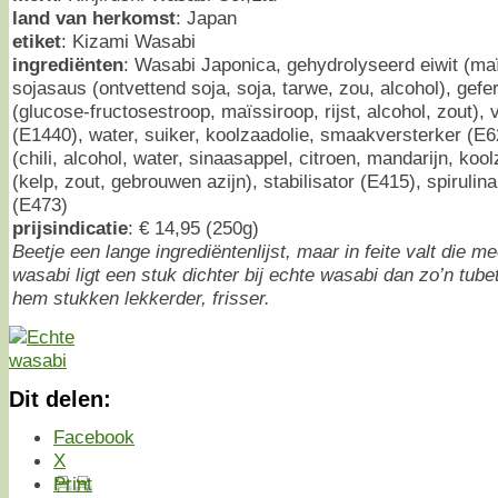
land van herkomst
: Japan
etiket
: Kizami Wasabi
ingrediënten
: Wasabi Japonica, gehydrolyseerd eiwit (maï
sojasaus (ontvettend soja, soja, tarwe, zou, alcohol), gef
(glucose-fructosestroop, maïssiroop, rijst, alcohol, zout),
(E1440), water, suiker, koolzaadolie, smaakversterker (E6
(chili, alcohol, water, sinaasappel, citroen, mandarijn, kool
(kelp, zout, gebrouwen azijn), stabilisator (E415), spiruli
(E473)
prijsindicatie
: € 14,95 (250g)
Beetje een lange ingrediëntenlijst, maar in feite valt die 
wasabi ligt een stuk dichter bij echte wasabi dan zo’n tube
hem stukken lekkerder, frisser.
Dit delen:
Facebook
X
Print