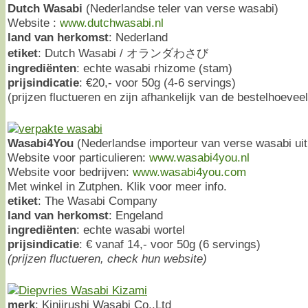
Dutch Wasabi
(Nederlandse teler van verse wasabi)
Website :
www.dutchwasabi.nl
land van herkomst
: Nederland
etiket
: Dutch Wasabi / オランダわさび
ingrediënten
: echte wasabi rhizome (stam)
prijsindicatie
: €20,- voor 50g (4-6 servings)
(prijzen fluctueren en zijn afhankelijk van de bestelhoevee
Wasabi4You
(Nederlandse importeur van verse wasabi uit
Website voor particulieren:
www.wasabi4you.nl
Website voor bedrijven:
www.wasabi4you.com
Met winkel in Zutphen. Klik voor meer info.
etiket
: The Wasabi Company
land van herkomst
: Engeland
ingrediënten
: echte wasabi wortel
prijsindicatie
: € vanaf 14,- voor 50g (6 servings)
(prijzen fluctueren, check hun website)
merk
: Kinjirushi Wasabi Co.,Ltd