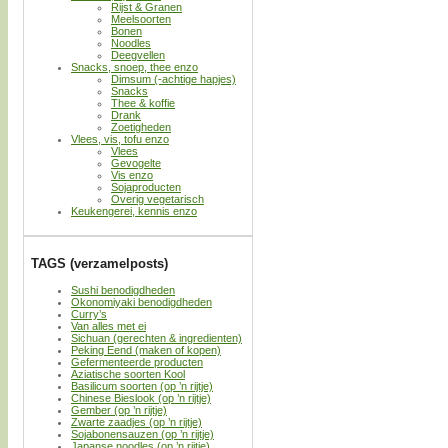
Rijst & Granen
Meelsoorten
Bonen
Noodles
Deegvellen
Snacks, snoep, thee enzo
Dimsum (-achtige hapjes)
Snacks
Thee & koffie
Drank
Zoetigheden
Vlees, vis, tofu enzo
Vlees
Gevogelte
Vis enzo
Sojaproducten
Overig vegetarisch
Keukengerei, kennis enzo
TAGS (verzamelposts)
Sushi benodigdheden
Okonomiyaki benodigdheden
Curry’s
Van alles met ei
Sichuan (gerechten & ingredienten)
Peking Eend (maken of kopen)
Gefermenteerde producten
Aziatische soorten Kool
Basilicum soorten (op ’n rijtje)
Chinese Bieslook (op ’n rijtje)
Gember (op ’n rijtje)
Zwarte zaadjes (op ’n rijtje)
Sojabonensauzen (op ’n rijtje)
Japanse noodles (op ’n rijtje)