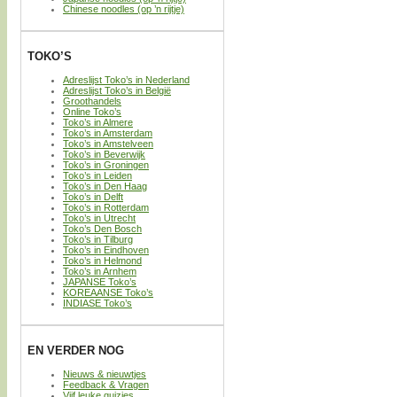
Chinese noodles (op ’n rijtje)
TOKO’S
Adreslijst Toko’s in Nederland
Adreslijst Toko’s in België
Groothandels
Online Toko’s
Toko’s in Almere
Toko’s in Amsterdam
Toko’s in Amstelveen
Toko’s in Beverwijk
Toko’s in Groningen
Toko’s in Leiden
Toko’s in Den Haag
Toko’s in Delft
Toko’s in Rotterdam
Toko’s in Utrecht
Toko’s Den Bosch
Toko’s in Tilburg
Toko’s in Eindhoven
Toko’s in Helmond
Toko’s in Arnhem
JAPANSE Toko’s
KOREAANSE Toko’s
INDIASE Toko’s
EN VERDER NOG
Nieuws & nieuwtjes
Feedback & Vragen
Vijf leuke quizjes