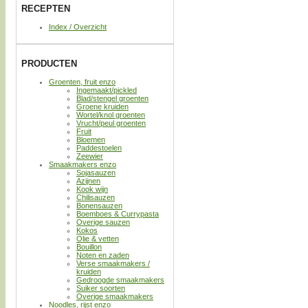
RECEPTEN
Index / Overzicht
PRODUCTEN
Groenten, fruit enzo
Ingemaakt/pickled
Blad/stengel groenten
Groene kruiden
Wortel/knol groenten
Vrucht/peul groenten
Fruit
Bloemen
Paddestoelen
Zeewier
Smaakmakers enzo
Sojasauzen
Azijnen
Kook wijn
Chilisauzen
Bonensauzen
Boemboes & Currypasta
Overige sauzen
Kokos
Olie & vetten
Bouillon
Noten en zaden
Verse smaakmakers /
kruiden
Gedroogde smaakmakers
Suiker soorten
Overige smaakmakers
Noodles, rijst enzo