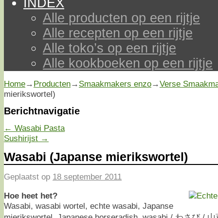
INDEX
Alle producten op een rijtje
Alle recepten op een rijtje
Alle toko’s op een rijtje
Alle kookboeken op een rijtje
Home
→
Producten
→
Smaakmakers enzo
→
Verse Smaakma
mierikswortel)
Berichtnavigatie
←
Wasabi Pasta
Sushirijst
→
Wasabi (Japanse mierikswortel)
Geplaatst op
18 september 2011
Hoe heet het?
Wasabi, wasabi wortel, echte wasabi, Japanse
mierikswortel, Japanese horseradish, wasabi / わさび /