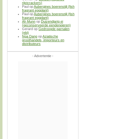
rijstcrackers)
Paul
op
Aubergines boerenstijl (fish
fragrant eggplant)
Paul
op
Aubergines boerenstijl (fish
fragrant eggplant)
Ah Munn
op
Duizendjarig ei
(geconserveerde eendeneieren)
Gerard
op
Gedroogde garnalen
(ebi)
Nga Dang
op
Aziatische
groothandels, importeurs en
distributeurs
- Advertentie -