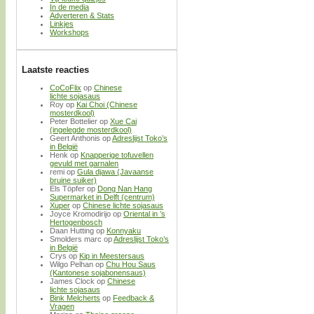
In de media
Adverteren & Stats
Linkjes
Workshops
Laatste reacties
CoCoFlix
op
Chinese
lichte sojasaus
Roy
op
Kai Choi (Chinese
mosterdkool)
Peter Bottelier
op
Xue Cai
(ingelegde mosterdkool)
Geert Anthonis
op
Adreslijst Toko’s
in België
Henk
op
Knapperige tofuvellen
gevuld met garnalen
remi
op
Gula djawa (Javaanse
bruine suiker)
Els Töpfer
op
Dong Nan Hang
Supermarket in Delft (centrum)
Xuper
op
Chinese lichte sojasaus
Joyce Kromodirijo
op
Oriental in ’s
Hertogenbosch
Daan Hutting
op
Konnyaku
Smolders marc
op
Adreslijst Toko’s
in België
Crys
op
Kip in Meestersaus
Wilgo Pelhan
op
Chu Hou Saus
(Kantonese sojabonensaus)
James Clock
op
Chinese
lichte sojasaus
Bink Melcherts
op
Feedback &
Vragen