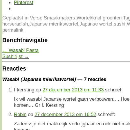
Pinterest
Geplaatst in
Verse Smaakmakers
,
Wortel/knol groenten
Tag
horseradish
,
Japanse mierikswortel
,
Japanse wortel
,
sushi
,
W
permalink
Berichtnavigatie
←
Wasabi Pasta
Sushirijst
→
Reacties
Wasabi (Japanse mierikswortel)
— 7 reacties
I kersting
op
27 december 2013 om 11:33
schreef:
Ik wil wasabi Japanse wortel gaan verbouwen…. Hoe
komen… Gr i. Kersting
Robin
op
27 december 2013 om 16:52
schreef:
Zaden zijn niet makkelijk verkrijgbaar en ook niet mak
kiemen.