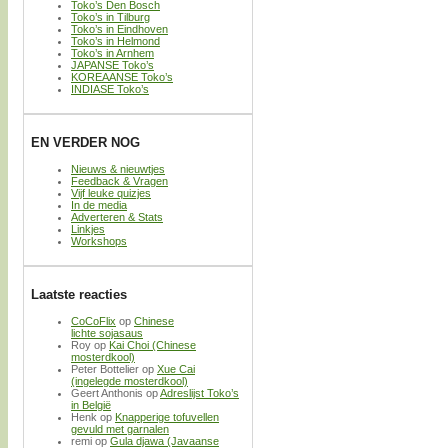
Toko’s Den Bosch
Toko’s in Tilburg
Toko’s in Eindhoven
Toko’s in Helmond
Toko’s in Arnhem
JAPANSE Toko’s
KOREAANSE Toko’s
INDIASE Toko’s
EN VERDER NOG
Nieuws & nieuwtjes
Feedback & Vragen
Vijf leuke quizjes
In de media
Adverteren & Stats
Linkjes
Workshops
Laatste reacties
CoCoFlix
op
Chinese
lichte sojasaus
Roy
op
Kai Choi (Chinese
mosterdkool)
Peter Bottelier
op
Xue Cai
(ingelegde mosterdkool)
Geert Anthonis
op
Adreslijst Toko’s
in België
Henk
op
Knapperige tofuvellen
gevuld met garnalen
remi
op
Gula djawa (Javaanse