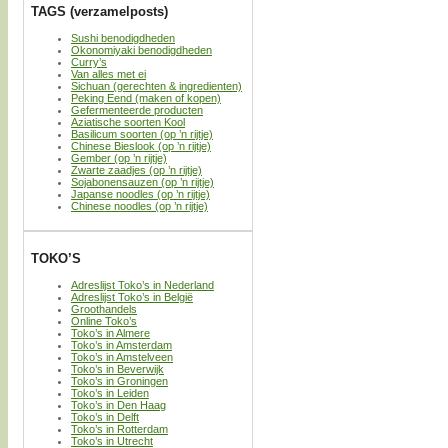
TAGS (verzamelposts)
Sushi benodigdheden
Okonomiyaki benodigdheden
Curry’s
Van alles met ei
Sichuan (gerechten & ingredienten)
Peking Eend (maken of kopen)
Gefermenteerde producten
Aziatische soorten Kool
Basilicum soorten (op ’n rijtje)
Chinese Bieslook (op ’n rijtje)
Gember (op ’n rijtje)
Zwarte zaadjes (op ’n rijtje)
Sojabonensauzen (op ’n rijtje)
Japanse noodles (op ’n rijtje)
Chinese noodles (op ’n rijtje)
TOKO’S
Adreslijst Toko’s in Nederland
Adreslijst Toko’s in België
Groothandels
Online Toko’s
Toko’s in Almere
Toko’s in Amsterdam
Toko’s in Amstelveen
Toko’s in Beverwijk
Toko’s in Groningen
Toko’s in Leiden
Toko’s in Den Haag
Toko’s in Delft
Toko’s in Rotterdam
Toko’s in Utrecht