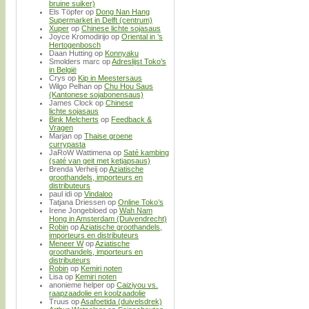
bruine suiker)
Els Töpfer
op
Dong Nan Hang
Supermarket in Delft (centrum)
Xuper
op
Chinese lichte sojasaus
Joyce Kromodirijo
op
Oriental in ’s
Hertogenbosch
Daan Hutting
op
Konnyaku
Smolders marc
op
Adreslijst Toko’s
in België
Crys
op
Kip in Meestersaus
Wilgo Pelhan
op
Chu Hou Saus
(Kantonese sojabonensaus)
James Clock
op
Chinese
lichte sojasaus
Bink Melcherts
op
Feedback &
Vragen
Marjan
op
Thaise groene
currypasta
JaRoW Wattimena
op
Saté kambing
(saté van geit met ketjapsaus)
Brenda Verheij
op
Aziatische
groothandels, importeurs en
distributeurs
paul idi
op
Vindaloo
Tatjana Driessen
op
Online Toko’s
Irene Jongebloed
op
Wah Nam
Hong in Amsterdam (Duivendrecht)
Robin
op
Aziatische groothandels,
importeurs en distributeurs
Meneer W
op
Aziatische
groothandels, importeurs en
distributeurs
Robin
op
Kemiri noten
Lisa
op
Kemiri noten
anonieme helper
op
Caiziyou vs.
raapzaadolie en koolzaadolie
Truus
op
Asafoetida (duivelsdrek)