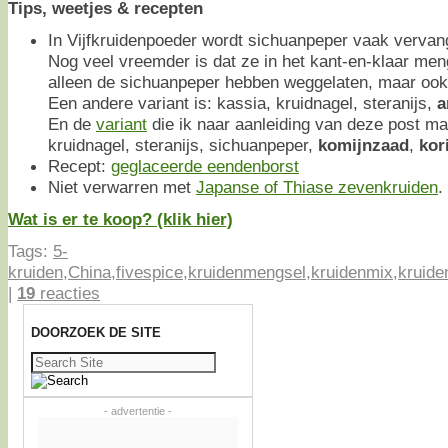
Tips, weetjes & recepten
In Vijfkruidenpoeder wordt sichuanpeper vaak vervan
Nog veel vreemder is dat ze in het kant-en-klaar me
alleen de sichuanpeper hebben weggelaten, maar ook
Een andere variant is: kassia, kruidnagel, steranijs,
a
En de
variant
die ik naar aanleiding van deze post ma
kruidnagel, steranijs, sichuanpeper,
komijnzaad
,
kor
Recept:
geglaceerde eendenborst
Niet verwarren met
Japanse of Thiase zevenkruiden
.
Wat is er te koop? (klik hier)
Tags:
5-
kruiden
,
China
,
fivespice
,
kruidenmengsel
,
kruidenmix
,
kruide
|
19
reacties
DOORZOEK DE SITE
Zoeken
naar:
- advertentie -