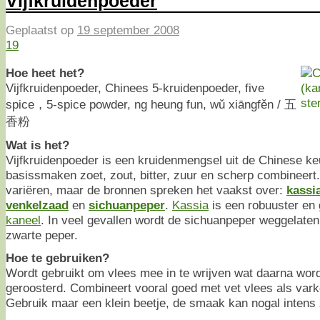
Vijfkruidenpoeder
Geplaatst op
19 september 2008
19
Hoe heet het?
Vijfkruidenpoeder, Chinees 5-kruidenpoeder, five
spice，5-spice powder, ng heung fun, wǔ xiāngfěn / 五
香粉
Wat is het?
Vijfkruidenpoeder is een kruidenmengsel uit de Chinese ke
basissmaken zoet, zout, bitter, zuur en scherp combineert
variëren, maar de bronnen spreken het vaakst over:
kassi
venkelzaad
en
sichuanpeper
.
Kassia
is een robuuster en
kaneel
. In veel gevallen wordt de sichuanpeper weggelate
zwarte peper.
Hoe te gebruiken?
Wordt gebruikt om vlees mee in te wrijven wat daarna wor
geroosterd. Combineert vooral goed met vet vlees als vark
Gebruik maar een klein beetje, de smaak kan nogal intens z