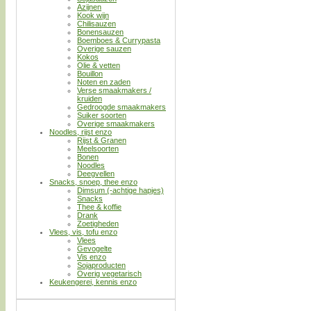
Azijnen
Kook wijn
Chilisauzen
Bonensauzen
Boemboes & Currypasta
Overige sauzen
Kokos
Olie & vetten
Bouillon
Noten en zaden
Verse smaakmakers /
kruiden
Gedroogde smaakmakers
Suiker soorten
Overige smaakmakers
Noodles, rijst enzo
Rijst & Granen
Meelsoorten
Bonen
Noodles
Deegvellen
Snacks, snoep, thee enzo
Dimsum (-achtige hapjes)
Snacks
Thee & koffie
Drank
Zoetigheden
Vlees, vis, tofu enzo
Vlees
Gevogelte
Vis enzo
Sojaproducten
Overig vegetarisch
Keukengerei, kennis enzo