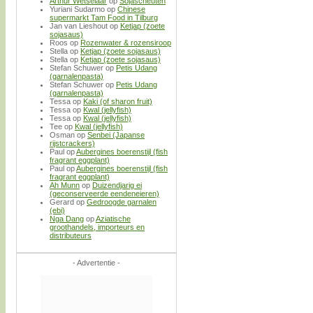
Arthur Wetselaar
op
Sojascheuten
Yuriani Sudarmo
op
Chinese
supermarkt Tam Food in Tilburg
Jan van Lieshout
op
Ketjap (zoete
sojasaus)
Roos
op
Rozenwater & rozensiroop
Stella
op
Ketjap (zoete sojasaus)
Stella
op
Ketjap (zoete sojasaus)
Stefan Schuwer
op
Petis Udang
(garnalenpasta)
Stefan Schuwer
op
Petis Udang
(garnalenpasta)
Tessa
op
Kaki (of sharon fruit)
Tessa
op
Kwal (jellyfish)
Tessa
op
Kwal (jellyfish)
Tee
op
Kwal (jellyfish)
Osman
op
Senbei (Japanse
rijstcrackers)
Paul
op
Aubergines boerenstijl (fish
fragrant eggplant)
Paul
op
Aubergines boerenstijl (fish
fragrant eggplant)
Ah Munn
op
Duizendjarig ei
(geconserveerde eendeneieren)
Gerard
op
Gedroogde garnalen
(ebi)
Nga Dang
op
Aziatische
groothandels, importeurs en
distributeurs
- Advertentie -