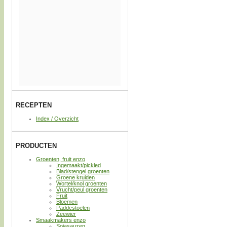
RECEPTEN
Index / Overzicht
PRODUCTEN
Groenten, fruit enzo
Ingemaakt/pickled
Blad/stengel groenten
Groene kruiden
Wortel/knol groenten
Vrucht/peul groenten
Fruit
Bloemen
Paddestoelen
Zeewier
Smaakmakers enzo
Sojasauzen