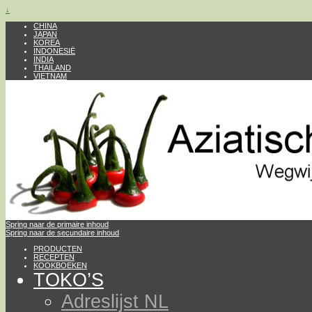
↓
CHINA
JAPAN
KOREA
INDONESIË
INDIA
THAILAND
VIETNAM
Spring naar de primaire inhoud
Spring naar de secundaire inhoud
PRODUCTEN
RECEPTEN
KOOKBOEKEN
TOKO’S
Adreslijst NL