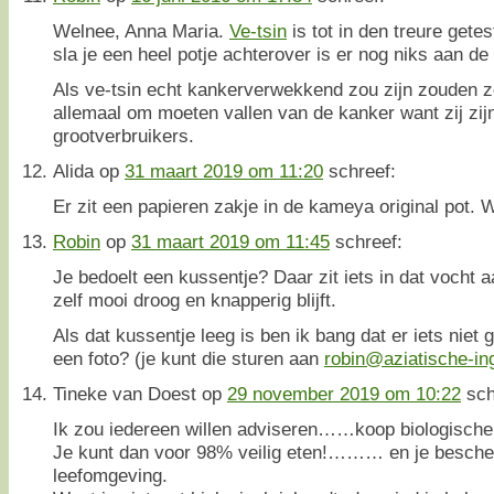
Welnee, Anna Maria.
Ve-tsin
is tot in den treure getes
sla je een heel potje achterover is er nog niks aan de
Als ve-tsin echt kankerverwekkend zou zijn zouden z
allemaal om moeten vallen van de kanker want zij zij
grootverbruikers.
Alida
op
31 maart 2019 om 11:20
schreef:
Er zit een papieren zakje in de kameya original pot. W
Robin
op
31 maart 2019 om 11:45
schreef:
Je bedoelt een kussentje? Daar zit iets in dat vocht a
zelf mooi droog en knapperig blijft.
Als dat kussentje leeg is ben ik bang dat er iets nie
een foto? (je kunt die sturen aan
robin@aziatische-ing
Tineke van Doest
op
29 november 2019 om 10:22
sch
Ik zou iedereen willen adviseren……koop biologische
Je kunt dan voor 98% veilig eten!……… en je bescher
leefomgeving.