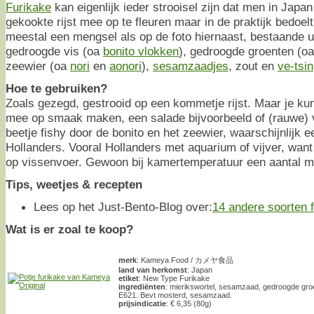
Furikake
kan eigenlijk ieder strooisel zijn dat men in Jap
gekookte rijst mee op te fleuren maar in de praktijk bedoel
meestal een mengsel als op de foto hiernaast, bestaande ui
gedroogde vis (oa
bonito vlokken
), gedroogde groenten (o
zeewier (oa
nori
en
aonori
),
sesamzaadjes
, zout en
ve-tsin
Hoe te gebruiken?
Zoals gezegd, gestrooid op een kommetje rijst. Maar je ku
mee op smaak maken, een salade bijvoorbeeld of (rauwe) 
beetje fishy door de bonito en het zeewier, waarschijnlijk e
Hollanders. Vooral Hollanders met aquarium of vijver, want 
op vissenvoer. Gewoon bij kamertemperatuur een aantal 
Tips, weetjes & recepten
Lees op het Just-Bento-Blog over:
14 andere soorten 
Wat is er zoal te koop?
merk
: Kameya Food / カメヤ食品
land van herkomst
: Japan
etiket
: New Type Furikake
ingrediënten
: mierikswortel, sesamzaad, gedroogde gro
E621. Bevt mosterd, sesamzaad.
prijsindicatie
: € 6,35 (80g)