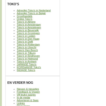
TOKO’S
Adreslijst Toko’s in Nederland
Adreslijst Toko’s in België
Groothandels
Online Toko’s
Toko’s in Almere
Toko’s in Amsterdam
Toko’s in Amstelveen
Toko’s in Beverwijk
Toko’s in Groningen
Toko’s in Leiden
Toko’s in Den Haag
Toko’s in Delft
Toko’s in Rotterdam
Toko’s in Utrecht
Toko’s Den Bosch
Toko’s in Tilburg
Toko’s in Eindhoven
Toko’s in Helmond
Toko’s in Arnhem
JAPANSE Toko’s
KOREAANSE Toko’s
INDIASE Toko’s
EN VERDER NOG
Nieuws & nieuwtjes
Feedback & Vragen
Vijf leuke quizjes
In de media
Adverteren & Stats
Linkjes
Workshops