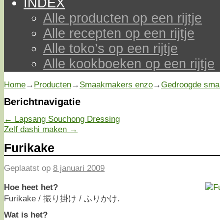
INDEX
Alle producten op een rijtje
Alle recepten op een rijtje
Alle toko’s op een rijtje
Alle kookboeken op een rijtje
Home
→
Producten
→
Smaakmakers enzo
→
Gedroogde sma
Berichtnavigatie
←
Lapsang Souchong Dressing
Zelf dashi maken
→
Furikake
Geplaatst op
8 januari 2009
Hoe heet het?
Furikake / 振り掛け / ふりかけ.
Wat is het?