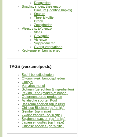
Deegvellen
Snacks, snoep, thee enzo
Dimsum (-achtige hapjes)
Snacks
Thee & koffie
Drank
Zoetigheden
Vlees, vis, tofu enzo
Vlees
Gevogelte
Vis enzo
Sojaproducten
Overig vegetarisch
Keukengerei, kennis enzo
TAGS (verzamelposts)
Sushi benodigdheden
Okonomiyaki benodigdheden
Curry’s
Van alles met ei
Sichuan (gerechten & ingredienten)
Peking Eend (maken of kopen)
Gefermenteerde producten
Aziatische soorten Kool
Basilicum soorten (op ’n rijtje)
Chinese Bieslook (op ’n rijtje)
Gember (op ’n rijtje)
Zwarte zaadjes (op ’n rijtje)
Sojabonensauzen (op ’n rijtje)
Japanse noodles (op ’n rijtje)
Chinese noodles (op ’n rijtje)