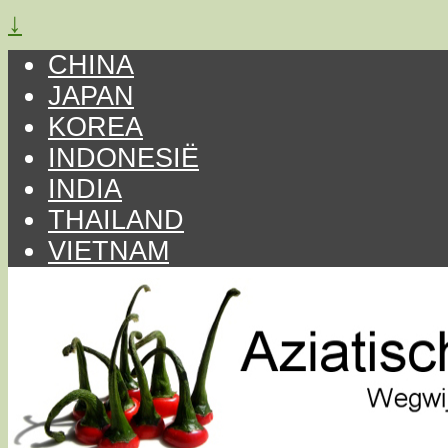
↓
CHINA
JAPAN
KOREA
INDONESIË
INDIA
THAILAND
VIETNAM