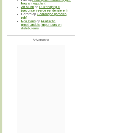
fragrant eggplant)
Ah Munn
op
Duizendjarig ei
(geconserveerde eendeneieren)
Gerard
op
Gedroogde garnalen
(ebi)
Nga Dang
op
Aziatische
groothandels, importeurs en
distributeurs
- Advertentie -