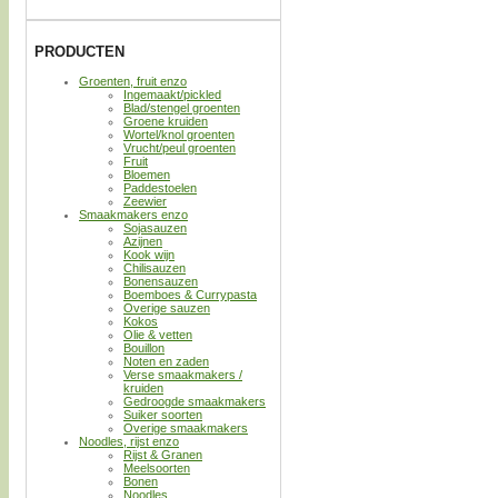
PRODUCTEN
Groenten, fruit enzo
Ingemaakt/pickled
Blad/stengel groenten
Groene kruiden
Wortel/knol groenten
Vrucht/peul groenten
Fruit
Bloemen
Paddestoelen
Zeewier
Smaakmakers enzo
Sojasauzen
Azijnen
Kook wijn
Chilisauzen
Bonensauzen
Boemboes & Currypasta
Overige sauzen
Kokos
Olie & vetten
Bouillon
Noten en zaden
Verse smaakmakers /
kruiden
Gedroogde smaakmakers
Suiker soorten
Overige smaakmakers
Noodles, rijst enzo
Rijst & Granen
Meelsoorten
Bonen
Noodles