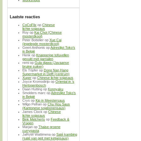
Laatste reacties
CoCoFlix
op
Chinese
lichte sojasaus
Roy
op
Kai Choi (Chinese
mosterdkool)
Peter Bottelier
op
Xue Cai
(ingelegde mosterdkool)
Geert Anthonis
op
Adreslijst Toko’s
in België
Henk
op
Knapperige tofuvellen
gevuld met garnalen
remi
op
Gula djawa (Javaanse
bruine suiker)
Els Töpfer
op
Dong Nan Hang
Supermarket in Delft (centrum)
Xuper
op
Chinese lichte sojasaus
Joyce Kromodirijo
op
Oriental in ’s
Hertogenbosch
Daan Hutting
op
Konnyaku
Smolders marc
op
Adreslijst Toko’s
in België
Crys
op
Kip in Meestersaus
Wilgo Pelhan
op
Chu Hou Saus
(Kantonese sojabonensaus)
James Clock
op
Chinese
lichte sojasaus
Bink Melcherts
op
Feedback &
Vragen
Marjan
op
Thaise groene
currypasta
JaRoW Wattimena
op
Saté kambing
(saté van geit met ketjapsaus)