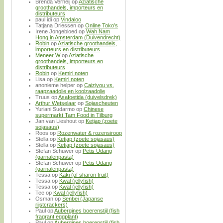
Brenda Verheij
op
Aziatische
groothandels, importeurs en
distributeurs
paul idi
op
Vindaloo
Tatjana Driessen
op
Online Toko’s
Irene Jongebloed
op
Wah Nam
Hong in Amsterdam (Duivendrecht)
Robin
op
Aziatische groothandels,
importeurs en distributeurs
Meneer W
op
Aziatische
groothandels, importeurs en
distributeurs
Robin
op
Kemiri noten
Lisa
op
Kemiri noten
anonieme helper
op
Caiziyou vs.
raapzaadolie en koolzaadolie
Truus
op
Asafoetida (duivelsdrek)
Arthur Wetselaar
op
Sojascheuten
Yuriani Sudarmo
op
Chinese
supermarkt Tam Food in Tilburg
Jan van Lieshout
op
Ketjap (zoete
sojasaus)
Roos
op
Rozenwater & rozensiroop
Stella
op
Ketjap (zoete sojasaus)
Stella
op
Ketjap (zoete sojasaus)
Stefan Schuwer
op
Petis Udang
(garnalenpasta)
Stefan Schuwer
op
Petis Udang
(garnalenpasta)
Tessa
op
Kaki (of sharon fruit)
Tessa
op
Kwal (jellyfish)
Tessa
op
Kwal (jellyfish)
Tee
op
Kwal (jellyfish)
Osman
op
Senbei (Japanse
rijstcrackers)
Paul
op
Aubergines boerenstijl (fish
fragrant eggplant)
Paul
op
Aubergines boerenstijl (fish