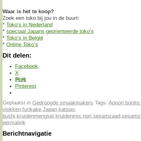
Waar is het te koop?
Zoek een toko bij jou in de buurt:
*
Toko’s in Nederland
*
speciaal Japans georienteerde toko’s
*
Toko’s in België
*
Online Toko’s
Dit delen:
Facebook
X
Print
Pinterest
Geplaatst in
Gedroogde smaakmakers
Tags:
Aonori
,
bonito
vlokken
,
furikake
,
Japan
,
katsuo-
bushi
,
kruidenmengsel
,
kruidenmix
,
nori
,
sesamzaad
,
sesamz
permalink
Berichtnavigatie