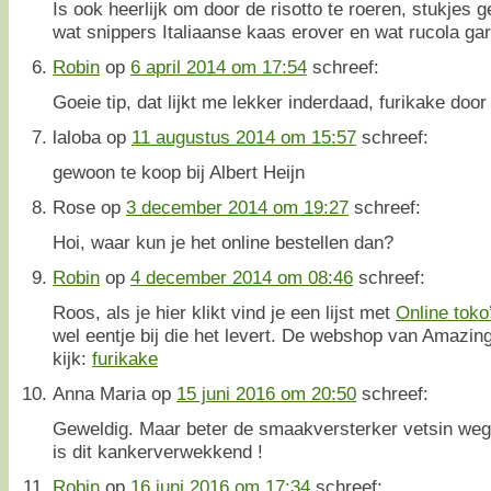
Is ook heerlijk om door de risotto te roeren, stukjes 
wat snippers Italiaanse kaas erover en wat rucola
Robin
op
6 april 2014 om 17:54
schreef:
Goeie tip, dat lijkt me lekker inderdaad, furikake door 
laloba
op
11 augustus 2014 om 15:57
schreef:
gewoon te koop bij Albert Heijn
Rose
op
3 december 2014 om 19:27
schreef:
Hoi, waar kun je het online bestellen dan?
Robin
op
4 december 2014 om 08:46
schreef:
Roos, als je hier klikt vind je een lijst met
Online toko
wel eentje bij die het levert. De webshop van Amazing
kijk:
furikake
Anna Maria
op
15 juni 2016 om 20:50
schreef:
Geweldig. Maar beter de smaakversterker vetsin wegl
is dit kankerverwekkend !
Robin
op
16 juni 2016 om 17:34
schreef: